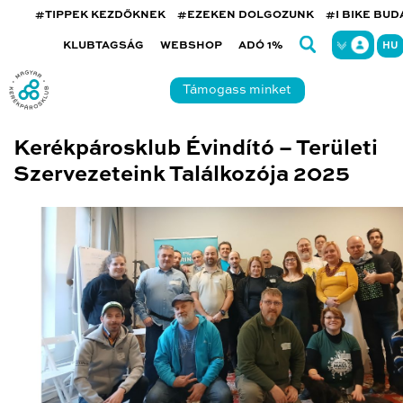
#TIPPEK KEZDŐKNEK
#EZEKEN DOLGOZUNK
#I BIKE BU
KLUBTAGSÁG
WEBSHOP
ADÓ 1%
HU
Támogass minket
Kerékpárosklub Évindító – Területi
Szervezeteink Találkozója 2025