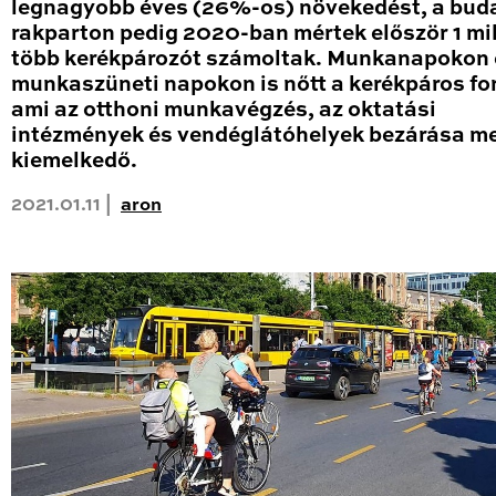
legnagyobb éves (26%-os) növekedést, a bud
rakparton pedig 2020-ban mértek először 1 mil
több kerékpározót számoltak. Munkanapokon 
munkaszüneti napokon is nőtt a kerékpáros fo
ami az otthoni munkavégzés, az oktatási
intézmények és vendéglátóhelyek bezárása me
kiemelkedő.
2021.01.11 |
aron