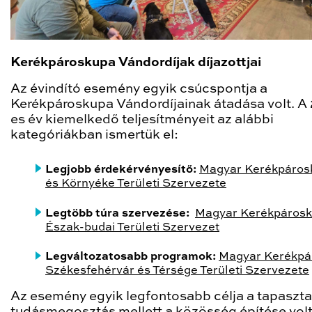
Kerékpároskupa Vándordíjak díjazottjai
Az évindító esemény egyik csúcspontja a
Kerékpároskupa Vándordíjainak átadása volt. A
es év kiemelkedő teljesítményeit az alábbi
kategóriákban ismertük el:
Legjobb érdekérvényesítő:
Magyar Kerékpárosk
és Környéke Területi Szervezete
Legtöbb túra szervezése:
Magyar Kerékpárosk
Észak-budai Területi Szervezet
Legváltozatosabb programok:
Magyar Kerékpá
Székesfehérvár és Térsége Területi Szervezete
Az esemény egyik legfontosabb célja a tapasztal