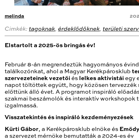
melinda
202
Cimkék:
tagoknak
,
érdeklődőknek
,
területi szer
Elstartolt a 2025-ös bringás év!
Február 8-án megrendeztük hagyományos évind
találkozónkat, ahol a Magyar Kerékpárosklub
te
szervezeteinek vezetői
és
lelkes aktivistái
egy 
napot töltöttek együtt, hogy közösen tervezzék
előttünk álló évet. A programot inspiráló előadá
szakmai beszámolók és interaktív workshopok t
izgalmassá.
Visszatekintés és inspiráló kezdeményezések
Kürti Gábor
, a Kerékpárosklub elnöke és
Emődy
a szervezet mérnöke bemutatták a 2024-es év