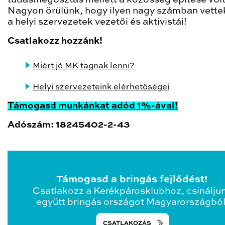
tudásmegosztás mellett a közösség építése volt
Nagyon örülünk, hogy ilyen nagy számban vettek
a helyi szervezetek vezetői és aktivistái!
Csatlakozz hozzánk!
Miért jó MK tagnak lenni?
Helyi szervezeteink elérhetőségei
Támogasd munkánkat adód 1%-ával!
Adószám: 18245402-2-43
Támogasd a bringás fejlődést!
Csatlakozz a Kerékpárosklubhoz, csinálju
együtt bringás országot Magyarországból
CSATLAKOZÁS