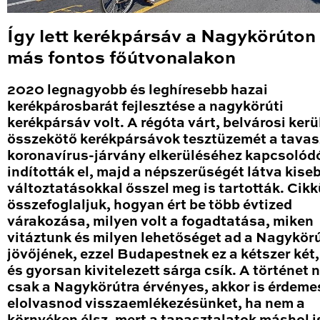
Így lett kerékpársáv a Nagykörúton
más fontos főútvonalakon
2020 legnagyobb és leghíresebb hazai
kerékpárosbarát fejlesztése a nagykörúti
kerékpársáv volt. A régóta várt, belvárosi kerü
összekötő kerékpársávok tesztüzemét a tavas
koronavírus-járvány elkerüléséhez kapcsolód
indították el, majd a népszerűségét látva kise
változtatásokkal ősszel meg is tartották. Cik
összefoglaljuk, hogyan ért be több évtized
várakozása, milyen volt a fogadtatása, miken
vitáztunk és milyen lehetőséget ad a Nagykör
jövőjének, ezzel Budapestnek ez a kétszer két
és gyorsan kivitelezett sárga csík. A történet
csak a Nagykörútra érvényes, akkor is érdeme
elolvasnod visszaemlékezésünket, ha nem a