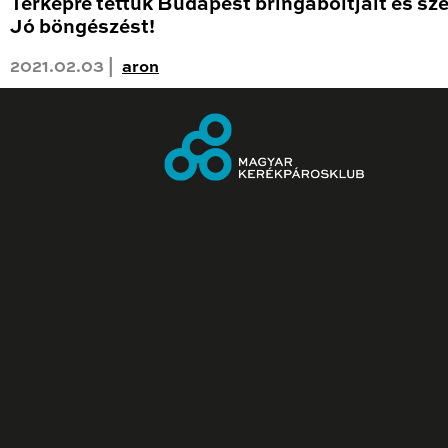
Térképre tettük Budapest bringaboltjait és sze
Jó böngészést!
2021.02.03 |
aron