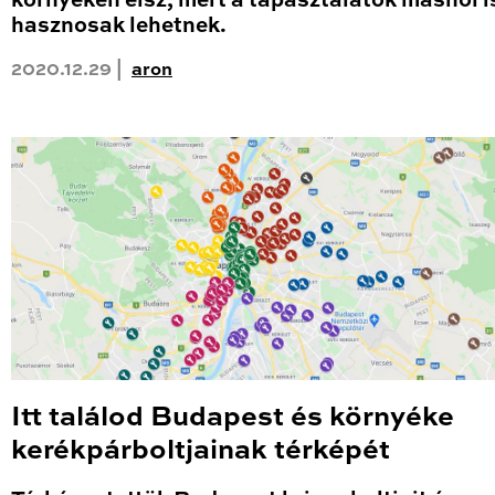
környéken élsz, mert a tapasztalatok máshol i
hasznosak lehetnek.
2020.12.29 |
aron
Itt találod Budapest és környéke
kerékpárboltjainak térképét