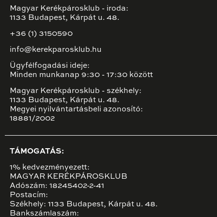
Magyar Kerékpárosklub - iroda:
1133 Budapest, Kárpát u. 48.
+36 (1) 3150590
info@kerekparosklub.hu
Ügyfélfogadási ideje:
Minden munkanap 9:30 - 17:30 között
Magyar Kerékpárosklub - székhely:
1133 Budapest, Kárpát u. 48.
Megyei nyilvántartásbeli azonosító:
18881/2002
TÁMOGATÁS:
1% kedvezményezett:
MAGYAR KERÉKPÁROSKLUB
Adószám: 18245402-2-41
Postacím:
Székhely: 1133 Budapest, Kárpát u. 48.
Bankszámlaszám: