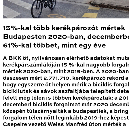
15%-kal több kerékpározót mértek
Budapesten 2020-ban, decemberb
61%-kal többet, mint egy éve
A BKK öt, nyilvánosan elérhető adatokat mut
kerékpárszámlálóján 15 %-kal nagyobb forga
mértek 2020-ban, mint 2019-ben. A 2020-ban
összesen mért 2.771.710. kerékpározó rekord a
hogy egyszerre öt helyen mérik a biciklis forga
bicikliutak és sávok aszfaltjába telepített det
felett még télen is többen kerékpároztak: a 20
decemberi biciklis forgalmat már 2020 decem
közepén túlszárnyalták a budapestiek, a brin
forgalom télen nőtt leginkább 2019-hez képest
Csepelre vezető Weiss Manfréd úton mérték a