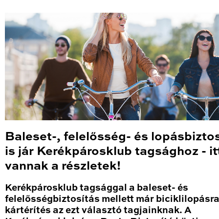
Baleset-, felelősség- és lopásbizto
is jár Kerékpárosklub tagsághoz - it
vannak a részletek!
Kerékpárosklub tagsággal a baleset- és
felelősségbiztosítás mellett már biciklilopásra 
kártérítés az ezt választó tagjainknak. A