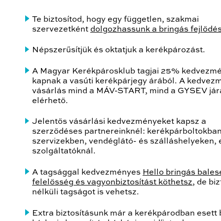
Te biztosítod, hogy egy független, szakmai
szervezetként
dolgozhassunk a bringás fejlődé
Népszerűsítjük és oktatjuk a kerékpározást.
A Magyar Kerékpárosklub tagjai 25% kedvezm
kapnak a vasúti kerékpárjegy árából. A kedvez
vásárlás mind a MÁV-START, mind a GYSEV jár
elérhető.
Jelentős vásárlási kedvezményeket kapsz a
szerződéses partnereinknél: kerékpárboltokban
szervizekben, vendéglátó- és szálláshelyeken,
szolgáltatóknál.
A tagsággal kedvezményes
Hello bringás bales
felelősség és vagyonbiztosítást köthetsz
, de bi
nélküli tagságot is vehetsz.
Extra biztosításunk már a kerékpárodban esett 