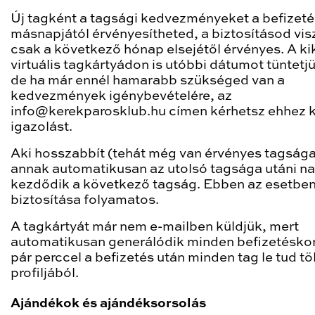
Új tagként a tagsági kedvezményeket a befizeté
másnapjától érvényesítheted, a biztosításod vis
csak a következő hónap elsejétől érvényes. A ki
virtuális tagkártyádon is utóbbi dátumot tüntetjü
de ha már ennél hamarabb szükséged van a
kedvezmények igénybevételére, az
info@kerekparosklub.hu címen kérhetsz ehhez 
igazolást.
Aki hosszabbít (tehát még van érvényes tagsága
annak automatikusan az utolsó tagsága utáni na
kezdődik a következő tagság. Ebben az esetben
biztosítása folyamatos.
A tagkártyát már nem e-mailben küldjük, mert
automatikusan generálódik minden befizetéskor
pár perccel a befizetés után minden tag le tud töl
profiljából.
Ajándékok és ajándéksorsolás