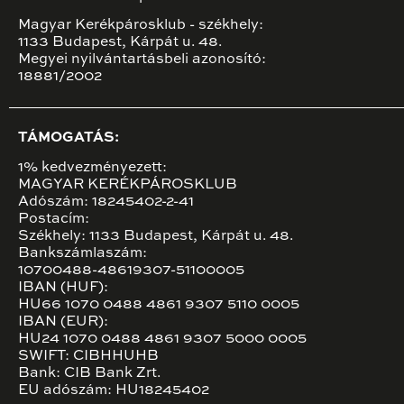
Magyar Kerékpárosklub - székhely:
1133 Budapest, Kárpát u. 48.
Megyei nyilvántartásbeli azonosító:
18881/2002
TÁMOGATÁS:
1% kedvezményezett:
MAGYAR KERÉKPÁROSKLUB
Adószám: 18245402-2-41
Postacím:
Székhely: 1133 Budapest, Kárpát u. 48.
Bankszámlaszám:
10700488-48619307-51100005
IBAN (HUF):
HU66 1070 0488 4861 9307 5110 0005
IBAN (EUR):
HU24 1070 0488 4861 9307 5000 0005
SWIFT: CIBHHUHB
Bank: CIB Bank Zrt.
EU adószám: HU18245402