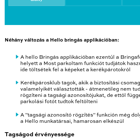
Néhány változás a Hello bringás applikációban:
A hello Bringás applikációban ezentúl a Bringaf
helyett a Most parkoltam funkciót tudjátok hasz
ide töltsétek fel a képeket a kerékpárotokról
Kerékpárosklub tagok, akik a biztosítási csoma
valamelyikét választották - átmenetileg nem tu
rögzíteni a tagsági azonosítójukat, de ettől függ
parkolási fotót tudtok feltölteni
A "tagsági azonosító rögzítés" funkción még do
a Hello munkatársai, hamarosan elkészül
Tagságod érvényessége