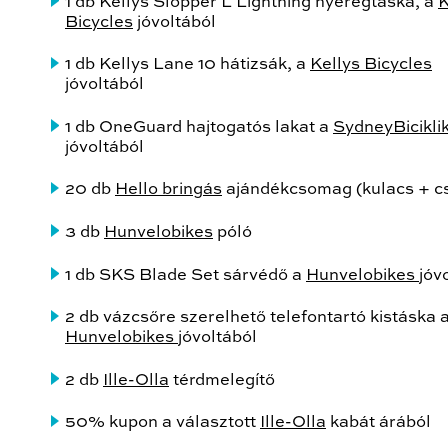
1 db Kellys Slopper L Lightning nyeregtáska, a
K
Bicycles
jóvoltából
1 db Kellys Lane 10 hátizsák, a
Kellys Bicycles
jóvoltából
1 db OneGuard hajtogatós lakat a
SydneyBicikli
jóvoltából
20 db
Hello bringás
ajándékcsomag (kulacs + c
3 db
Hunvelobikes
póló
1 db SKS Blade Set sárvédő a
Hunvelobikes
jóv
2 db vázcsőre szerelhető telefontartó kistáska 
Hunvelobikes
jóvoltából
2 db
Ille-Olla
térdmelegítő
50% kupon a választott
Ille-Olla
kabát árából