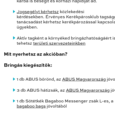
kárba is besegít és kórházi napidíjat ad.
Jogsegélyt kérhetsz
közlekedési
kérdésekben. Érvényes Kerékpárosklub tagságg
tanácsadást kérhetsz kerékpározással kapcsol
ügyekben.
Aktív tagként a környéked bringázhatóságáért i
tehetsz
területi szervezeteinkben
Mit nyerhetsz az akcióban?
Bringás kiegészítők:
1 db ABUS bőrönd, az
ABUS Magyarország
jóvo
3 db ABUS hátizsák, az
ABUS Magyarország
jó
1 db Sötétkék Bagaboo Messenger zsák L-es, a
bagaboo bags
jóvoltából