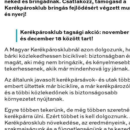
neked és bringádnak. Csatlakozz, támogasd a
Kerékpárosklub bringás fejlődésért végzett mu
és nyerj!
Kerékpárosklub tagsági akció: november
és december 18 között tart!
A Magyar Kerékpárosklubnál azon dolgozunk, h
bárki közlekedhessen biciklivel: biztonságban é
magát, aki még nem bringázik, és kényelmeseb
tekerhessenek, akik már mindenhová így járnak.
Az általunk javasolt kerékpársávok- és utak töb
embert ültettek már biciklire, a már kerékpároz
és a többi közlekedőnek is biztonságosabb
környezetet nyújtanak.
Egyre többen tekerünk, de még többen szeretn
kerékpárra ülni. Ezért többet is kell dolgoznunk.
Kerékpárosklub növekedése, az eredményeink, 
szakmaiságunk és a függetlenségünk a te keze