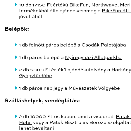
10 db 17150 Ft értékű BikeFun, Northwave, Mer
termékekből álló ajándékcsomag a
BikeFun Kft.
jóvoltából
Belépők:
1 db felnőtt páros belépő a
Csodák Palotájába
1 db páros belépő a
Nyíregyházi Állatparkba
2 db 5000 Ft értékű ajándékutalvány a
Harkány
Gyógyfürdőbe
1 db páros napijegy a
Művészetek Völgyébe
Szálláshelyek, vendéglátás:
2 db 10000 Ft-os kupon, amit a visegrádi
Patak 
Hotel
vagy a Patak Bisztró és Borozó szolgálta
lehet beváltani