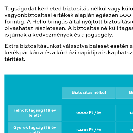
Tagságodat kérheted biztosítás nélkül vagy kü
vagyonbiztosítási értékek alapján egészen 50
forintig. A Hello bringás által nyújtott biztosításr
olvashatsz részletesen. A biztosítás nélküli tag
is járnak a kedvezmények és a jogsegély.
Extra biztosításunkat választva baleset esetén a
kerékpár kárra és a kórházi napidíjra is kaphatsz
térítést.
Biztosítás nélkül
B
Felnőtt tagság (18 év
9000 Ft /év
1
felett)
Gyerek tagság (18 év
5400 Ft /év
9
alatt)