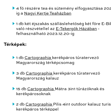
4 fő részére tea és sütemény elfogyasztása 202
ig a
Nagyi Kertje Teaházban
1 db két éjszakás szálláslehetőség két főre E-Bi
való részvétellel az
E-Tekergők Házában
-
felhasználható 2023.12.20-ig
Térképek:
1 db
Cartographia
kerékpáros túratervező
Magyarország térképcsomag
3 db
Cartographia
kerékpáros túratervező
Magyarország kalauz
15 db
Cartographia
Mátra 3in1 túrázóknak és
kerékpárosoknak
2 db
Cartographia
Pilis 4in1 outdoor kalauz turis
kerékpáros térképpel