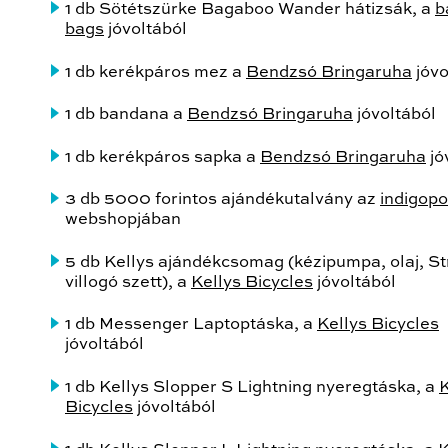
1 db Sötétszürke Bagaboo Wander hátizsák, a
b
bags
jóvoltából
1 db kerékpáros mez a
Bendzsó Bringaruha
jóvo
1 db bandana a
Bendzsó Bringaruha
jóvoltából
1 db kerékpáros sapka a
Bendzsó Bringaruha
jó
3 db 5000 forintos ajándékutalvány az
indigopo
webshopjában
5 db Kellys ajándékcsomag (kézipumpa, olaj, St
villogó szett), a
Kellys Bicycles
jóvoltából
1 db Messenger Laptoptáska, a
Kellys Bicycles
jóvoltából
1 db Kellys Slopper S Lightning nyeregtáska, a
K
Bicycles
jóvoltából