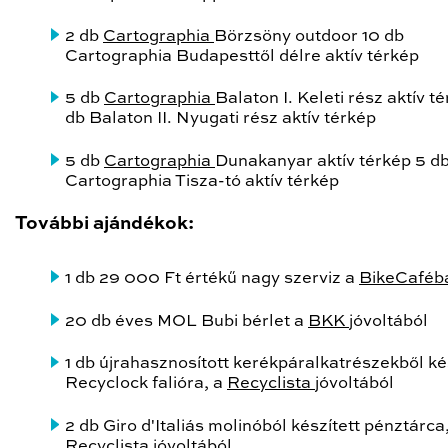
2 db
Cartographia
Börzsöny outdoor 10 db
Cartographia Budapesttől délre aktív térkép
5 db
Cartographia
Balaton I. Keleti rész aktív t
db Balaton II. Nyugati rész aktív térkép
5 db
Cartographia
Dunakanyar aktív térkép 5 d
Cartographia Tisza-tó aktív térkép
További ajándékok:
1 db 29 000 Ft értékű nagy szerviz a
BikeCaféb
20 db éves MOL Bubi bérlet a
BKK
jóvoltából
1 db újrahasznosított kerékpáralkatrészekből ké
Recyclock falióra, a
Recyclista
jóvoltából
2 db Giro d'Italiás molinóból készített pénztárca
Recyclista
jóvoltából