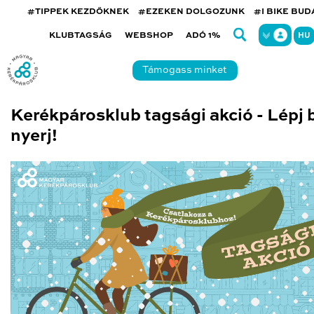
#TIPPEK KEZDŐKNEK
#EZEKEN DOLGOZUNK
#I BIKE BU
KLUBTAGSÁG
WEBSHOP
ADÓ 1%
HU
Támogass minket
Kerékpárosklub tagsági akció - Lépj 
nyerj!