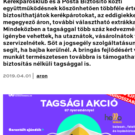
Kerékpárosklub és a Posta Biztosító közti
együttműködésnek köszönhetően többféle ért
biztosíthatjátok kerékpárotokat, az eddigiekk
megegyező áron, további választható extrákka
Mindeközben a tagsággal több száz kedvezmén
igénybe vehettek, ha utaznátok, vásárolnátok
szervizelnétek. Sőt a jogsegély szolgáltatásun
segít, ha bajba kerülnél. A bringás fejlődésért
munkát természetesen továbbra is támogatha
biztosítás nélküli tagsággal is.
2019.04.01 |
aron