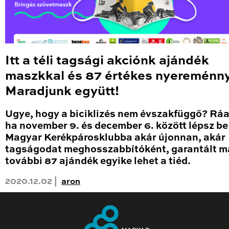
Itt a téli tagsági akciónk ajándék
maszkkal és 87 értékes nyereménny
Maradjunk együtt!
Ugye, hogy a biciklizés nem évszakfüggő? Rá
ha november 9. és december 6. között lépsz be
Magyar Kerékpárosklubba akár újonnan, akár
tagságodat meghosszabbítóként, garantált m
további 87 ajándék egyike lehet a tiéd.
2020.12.02 |
aron