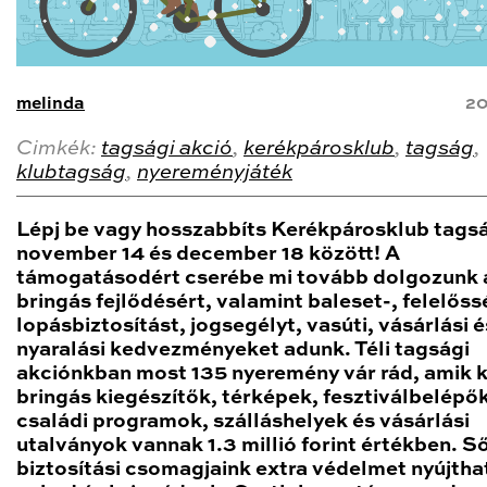
melinda
20
Cimkék:
tagsági akció
,
kerékpárosklub
,
tagság
,
klubtagság
,
nyereményjáték
Lépj be vagy hosszabbíts Kerékpárosklub tags
november 14 és december 18 között! A
támogatásodért cserébe mi tovább dolgozunk 
bringás fejlődésért, valamint baleset-, felelőss
lopásbiztosítást, jogsegélyt, vasúti, vásárlási é
nyaralási kedvezményeket adunk. Téli tagsági
akciónkban most 135 nyeremény vár rád, amik 
bringás kiegészítők, térképek, fesztiválbelépők
családi programok, szálláshelyek és vásárlási
utalványok vannak 1.3 millió forint értékben. Ső
biztosítási csomagjaink extra védelmet nyújth