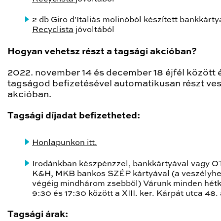
2 db Giro d'Italiás molinóból készített bankkárty
Recyclista
jóvoltából
Hogyan vehetsz részt a tagsági akcióban?
2022. november 14 és december 18 éjfél között 
tagságod befizetésével automatikusan részt ves
akcióban.
Tagsági díjadat befizetheted:
Honlapunkon itt.
Irodánkban készpénzzel, bankkártyával vagy O
K&H, MKB bankos SZÉP kártyával (a veszélyhe
végéig mindhárom zsebből) Várunk minden hét
9:30 és 17:30 között a XIII. ker. Kárpát utca 48. 
Tagsági árak: