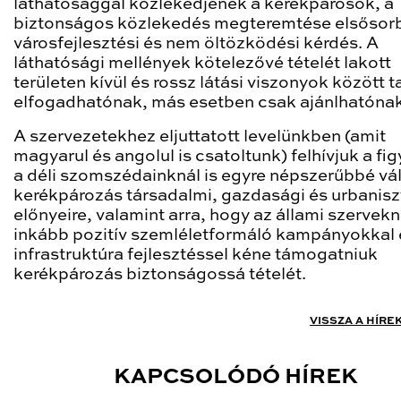
láthatósággal közlekedjenek a kerékpárosok, a
biztonságos közlekedés megteremtése elsősor
városfejlesztési és nem öltözködési kérdés. A
láthatósági mellények kötelezővé tételét lakott
területen kívül és rossz látási viszonyok között t
elfogadhatónak, más esetben csak ajánlhatónak
A szervezetekhez eljuttatott levelünkben (amit
magyarul és angolul is csatoltunk) felhívjuk a fi
a déli szomszédainknál is egyre népszerűbbé vá
kerékpározás társadalmi, gazdasági és urbanisz
előnyeire, valamint arra, hogy az állami szervek
inkább pozitív szemléletformáló kampányokkal 
infrastruktúra fejlesztéssel kéne támogatniuk
kerékpározás biztonságossá tételét.
VISSZA A HÍRE
KAPCSOLÓDÓ HÍREK