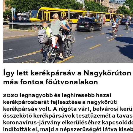
Így lett kerékpársáv a Nagykörúton
más fontos főútvonalakon
2020 legnagyobb és leghíresebb hazai
kerékpárosbarát fejlesztése a nagykörúti
kerékpársáv volt. A régóta várt, belvárosi kerü
összekötő kerékpársávok tesztüzemét a tavas
koronavírus-járvány elkerüléséhez kapcsolód
indították el, majd a népszerűségét látva kise