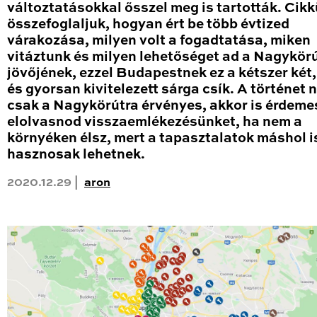
változtatásokkal ősszel meg is tartották. Cik
összefoglaljuk, hogyan ért be több évtized
várakozása, milyen volt a fogadtatása, miken
vitáztunk és milyen lehetőséget ad a Nagykör
jövőjének, ezzel Budapestnek ez a kétszer két
és gyorsan kivitelezett sárga csík. A történet
csak a Nagykörútra érvényes, akkor is érdeme
elolvasnod visszaemlékezésünket, ha nem a
környéken élsz, mert a tapasztalatok máshol i
hasznosak lehetnek.
2020.12.29 |
aron