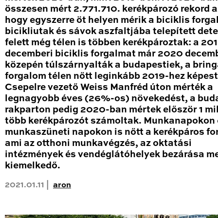
összesen mért 2.771.710. kerékpározó rekord a
hogy egyszerre öt helyen mérik a biciklis forga
bicikliutak és sávok aszfaltjába telepített det
felett még télen is többen kerékpároztak: a 20
decemberi biciklis forgalmat már 2020 decem
közepén túlszárnyalták a budapestiek, a brin
forgalom télen nőtt leginkább 2019-hez képest
Csepelre vezető Weiss Manfréd úton mérték a
legnagyobb éves (26%-os) növekedést, a bud
rakparton pedig 2020-ban mértek először 1 mil
több kerékpározót számoltak. Munkanapokon 
munkaszüneti napokon is nőtt a kerékpáros fo
ami az otthoni munkavégzés, az oktatási
intézmények és vendéglátóhelyek bezárása me
kiemelkedő.
2021.01.11 |
aron