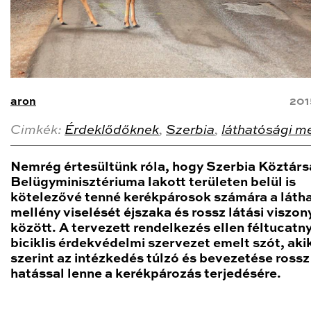
aron
201
Cimkék:
Érdeklődőknek
,
Szerbia
,
láthatósági m
Nemrég értesültünk róla, hogy Szerbia Köztár
Belügyminisztériuma lakott területen belül is
kötelezővé tenné kerékpárosok számára a láth
mellény viselését éjszaka és rossz látási viszo
között. A tervezett rendelkezés ellen féltucatny
biciklis érdekvédelmi szervezet emelt szót, aki
szerint az intézkedés túlzó és bevezetése rossz
hatással lenne a kerékpározás terjedésére.