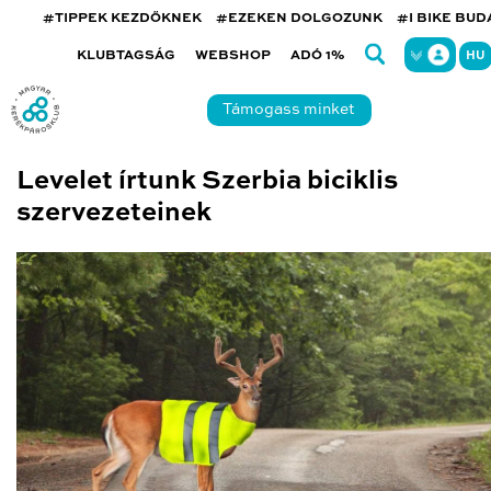
#TIPPEK KEZDŐKNEK
#EZEKEN DOLGOZUNK
#I BIKE BU
KLUBTAGSÁG
WEBSHOP
ADÓ 1%
HU
Támogass minket
Levelet írtunk Szerbia biciklis
szervezeteinek