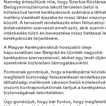
Nemrég értesültünk róla, hogy Szerbia Köztárs
Belügyminisztériuma lakott területen belül is
kötelezővé tenné kerékpárosok számára a látha
mellény viselését éjszaka és rossz látási viszon
között. A tervezett rendelkezés ellen féltucatnyi 
érdekvédelmi szervezet emelt szót, akik szerint 
intézkedés túlzó és bevezetése rossz hatással l
kerékpározás terjedésére.
A Magyar Kerékpárosklub hosszabb ideje
kapcsolatban van Belgrád és Újvidék nagyobb
kerékpáros szervezeteivel, akiket egy levél útján
szeretnénk biztosítani támogatásunkról.
Fontosnak gondoljuk, hogy a kerékpárral közle
megfelelő biztonsági felszereléssel rendelkezze
láthatósági mellények városon belüli kötelezővé 
viszont kontraproduktívnak tartjuk a kerékpároz
biztonságának tekintetében.
Úgy gondoljuk, hogy bár fontos, hogy megfelel