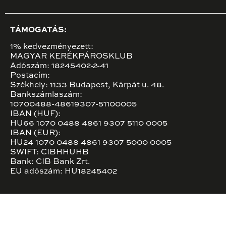
TÁMOGATÁS:
1% kedvezményezett:
MAGYAR KERÉKPÁROSKLUB
Adószám: 18245402-2-41
Postacím:
Székhely: 1133 Budapest, Kárpát u. 48.
Bankszámlaszám:
10700488-48619307-51100005
IBAN (HUF):
HU66 1070 0488 4861 9307 5110 0005
IBAN (EUR):
HU24 1070 0488 4861 9307 5000 0005
SWIFT: CIBHHUHB
Bank: CIB Bank Zrt.
EU adószám: HU18245402