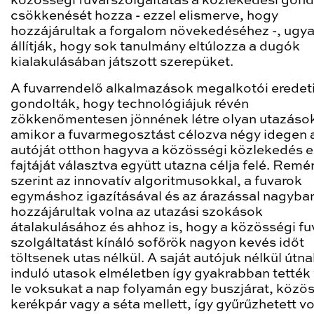
közösségi fuvarszolgáltatás a közlekedési gon
csökkenését hozza - ezzel elismerve, hogy
hozzájárultak a forgalom növekedéséhez -, ugy
állítják, hogy sok tanulmány eltúlozza a dugók
kialakulásában játszott szerepüket.
A fuvarrendelő alkalmazások megalkotói eredeti
gondolták, hogy technológiájuk révén
zökkenőmentesen jönnének létre olyan utazáso
amikor a fuvarmegosztást célozva négy idegen a
autóját otthon hagyva a közösségi közlekedés e
fajtáját választva együtt utazna célja felé. Remé
szerint az innovatív algoritmusokkal, a fuvarok
egymáshoz igazításával és az árazással nagyba
hozzájárultak volna az utazási szokások
átalakulásához és ahhoz is, hogy a közösségi fu
szolgáltatást kínáló sofőrök nagyon kevés időt
töltsenek utas nélkül. A saját autójuk nélkül útn
induló utasok elméletben így gyakrabban tették
le voksukat a nap folyamán egy buszjárat, közö
kerékpár vagy a séta mellett, így gyűrűzhetett v