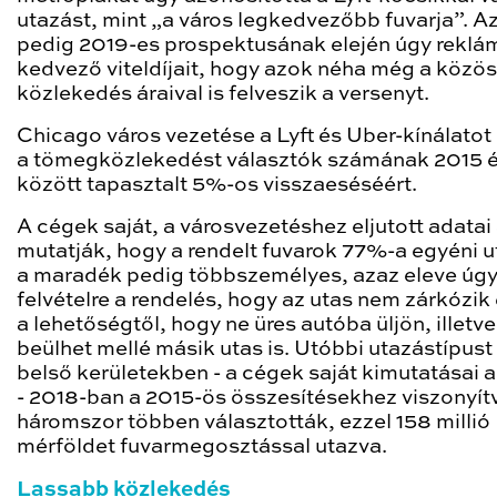
utazást, mint „a város legkedvezőbb fuvarja”. A
pedig 2019-es prospektusának elején úgy reklá
kedvező viteldíjait, hogy azok néha még a közö
közlekedés áraival is felveszik a versenyt.
Chicago város vezetése a Lyft és Uber-kínálatot
a tömegközlekedést választók számának 2015 
között tapasztalt 5%-os visszaeséséért.
A cégek saját, a városvezetéshez eljutott adatai
mutatják, hogy a rendelt fuvarok 77%-a egyéni u
a maradék pedig többszemélyes, azaz eleve úgy
felvételre a rendelés, hogy az utas nem zárkózik e
a lehetőségtől, hogy ne üres autóba üljön, illetve
beülhet mellé másik utas is. Utóbbi utazástípust
belső kerületekben - a cégek saját kimutatásai a
- 2018-ban a 2015-ös összesítésekhez viszonyít
háromszor többen választották, ezzel 158 millió
mérföldet fuvarmegosztással utazva.
Lassabb közlekedés