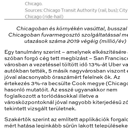
Chicagoban és környékén vasúttal, busszal
Chicagoban fuvarmegosztó szolgáltatással m
utazások száma 2019 végéig (millió/év)
Egy tanulmány szerint – amelynek elkészítésére 
szóban forgó cég tett megbízást – San Francisc
városban a vezetéssel töltött idő 13%-át Uber va
autókban tették, 5 másik nagyvárosban viszont 
jóval alacsonyabb óraszámért felelnek ők. Az
értekezés 3%-ra becsülte Cook megye (Chicag
hasonló mutatóit. Az esszé ugyanakkor nem
foglalkozott a torlódásokkal illetve a
városközpontoknál jóval nagyobb kiterjedésű z
tekintett vizsgált területnek.
Szakértők szerint az említett applikációk forga
mért hatása leginkább sűrűn lakott településeke