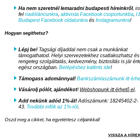
Ha nem szeretnél lemaradni
budapesti híreinkről
, i
fel
riadóláncunkra
,
aktivista Facebook csoportunkba
,
I 
Budapest Facebook oldalunkra
és
Instagramunkra
!
Hogyan segíthetsz?
Lépj be!
Tagsági díjaddal nem csak a munkánkat
támogathatod. Helyi szervezetekhez csatlakozhatsz és
rengeteg szolgáltatás, kedvezmény, biztosítás is jár ért
egész országban.
Belépéshez kattints ide
!
Támogass adománnyal!
Bankszámlaszámunk itt érhe
Vásárolj pólót, ajándékot
!
Webshopunk itt érhető el
.
Add nekünk adód 1%-át!
Adószámunk: 18245402-2-
43.
További infók az 1%-ról
.
Oszd meg a cikket, ha egyetértesz céljainkkal!
VISSZA A HÍRE