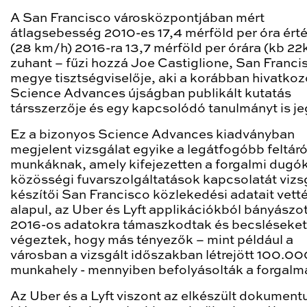
A San Francisco városközpontjában mért
átlagsebesség 2010-es 17,4 mérföld per óra érté
(28 km/h) 2016-ra 13,7 mérföld per órára (kb 2
zuhant – fűzi hozzá Joe Castiglione, San Franci
megye tisztségviselője, aki a korábban hivatkoz
Science Advances újságban publikált kutatás
társszerzője és egy kapcsolódó tanulmányt is je
Ez a bizonyos Science Advances kiadványban
megjelent vizsgálat egyike a legátfogóbb feltár
munkáknak, amely kifejezetten a forgalmi dugók
közösségi fuvarszolgáltatások kapcsolatát vizsg
készítői San Francisco közlekedési adatait vett
alapul, az Uber és Lyft applikációkból bányászot
2016-os adatokra támaszkodtak és becsléseket
végeztek, hogy más tényezők – mint például a
városban a vizsgált időszakban létrejött 100.00
munkahely - mennyiben befolyásolták a forgalm
Az Uber és a Lyft viszont az elkészült dokumen