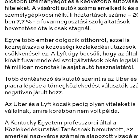
olcsóbb üzemanyagot és a kedvezőbb autóvásár
hiteleket. A vásárolt autók száma emelkedik és 
személygépkocsi nélküli háztartások száma – 2
ben 7,7 % - a fuvarmegosztási szolgáltatások
bevezetése óta is csak stagnál.
Egyre több ember dolgozik otthonról, ezzel is
közrejátszva a közösségi közlekedési utazások
csökkenéséhez. A Lyft úgy becsüli, hogy az álta
kínált fuvarrendelési szolgáltatások okán legal
félmillióan mondtak le saját autó használatáról.
Több döntéshozó és kutató szerint is az Uber és 
piacra lépése a tömegközlekedést választók s
negatívan járult hozz.
Az Uber és a Lyft kocsik pedig olyan viteleket is
vállalnak, amire korábban nem volt példa.
A Kentucky Egyetem professzorai által a
Közlekedéskutatási Tanácsnak bemutatott, 22
amerikai nagyváros számaira alapozott vizsgála