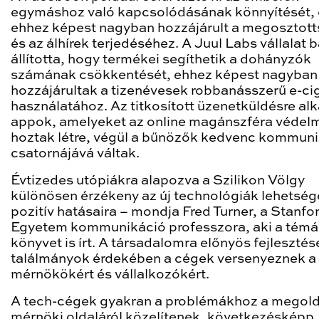
egymáshoz való kapcsolódásának könnyítését,
ehhez képest nagyban hozzájárult a megosztot
és az álhírek terjedéséhez. A Juul Labs vállalat 
állította, hogy termékei segíthetik a dohányzók
számának csökkentését, ehhez képest nagyban
hozzájárultak a tizenévesek robbanásszerű e-cig
használatához. Az titkosított üzenetküldésre al
appok, amelyeket az online magánszféra véde
hoztak létre, végül a bűnözők kedvenc kommun
csatornájává váltak.
Évtizedes utópiákra alapozva a Szilikon Völgy
különösen érzékeny az új technológiák lehetség
pozitív hatásaira – mondja Fred Turner, a Stanfo
Egyetem kommunikáció professzora, aki a tém
könyvet is írt. A társadalomra előnyös fejlesztés
találmányok érdekében a cégek versenyeznek a
mérnökökért és vállalkozókért.
A tech-cégek gyakran a problémákhoz a megol
mérnöki oldaláról közelítenek, következésképp