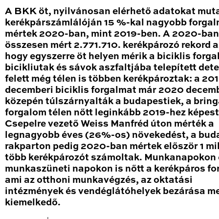
A BKK öt, nyilvánosan elérhető adatokat mut
kerékpárszámlálóján 15 %-kal nagyobb forga
mértek 2020-ban, mint 2019-ben. A 2020-ban
összesen mért 2.771.710. kerékpározó rekord a
hogy egyszerre öt helyen mérik a biciklis forga
bicikliutak és sávok aszfaltjába telepített det
felett még télen is többen kerékpároztak: a 20
decemberi biciklis forgalmat már 2020 decem
közepén túlszárnyalták a budapestiek, a brin
forgalom télen nőtt leginkább 2019-hez képest
Csepelre vezető Weiss Manfréd úton mérték a
legnagyobb éves (26%-os) növekedést, a bud
rakparton pedig 2020-ban mértek először 1 mil
több kerékpározót számoltak. Munkanapokon 
munkaszüneti napokon is nőtt a kerékpáros fo
ami az otthoni munkavégzés, az oktatási
intézmények és vendéglátóhelyek bezárása me
kiemelkedő.