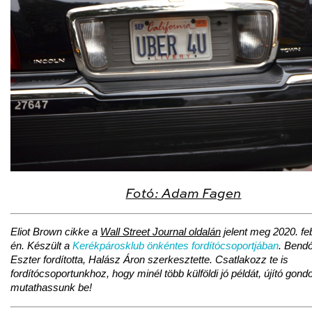
Fotó: Adam Fagen
Eliot Brown cikke a
Wall Street Journal oldalán
jelent meg 2020. fe
én
. Készült a
Kerékpárosklub önkéntes fordítócsoportjában
. Bend
Eszter fordította, Halász Áron szerkesztette. Csatlakozz te is
fordítócsoportunkhoz, hogy minél több külföldi jó példát, újító gondo
mutathassunk be!