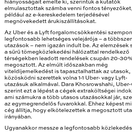
hiányosságait emelte ki, szerintük a kutatók
elmulasztottak számba venni fontos tényezőket,
például az e-kereskedelem terjedésével
megnövekedett árukiszállításokat.
Az Uber és a Lyft forgalomcsökkentési szempon
legfontosabb lehetséges velejárója – a többsze
utazások – nem igazán indult be. Az elemzések s
a sűrű tömegközlekedési hálózattal rendelkező
térségekben leadott rendelések csupán 20-30
megosztott. Az elmúlt időszakban még
viteldíjemelkedést is tapasztalhattak az utasok,
közösködni szerettek volna 1-1 Uber- vagy Lyft-
utazásuk alkalmával. Dara Khosrowshahi, Uber-
szerint ezt a lépést a cégek extraköltségei indok
ami számukra a több utasos utazásokkal jár, s
az egymegrendelős fuvarokkal. Ehhez képest m
cég állítja, hogy elkötelezettek a megosztott ut
irányában.
Ugyanakkor messze a legfontosabb közlekedés