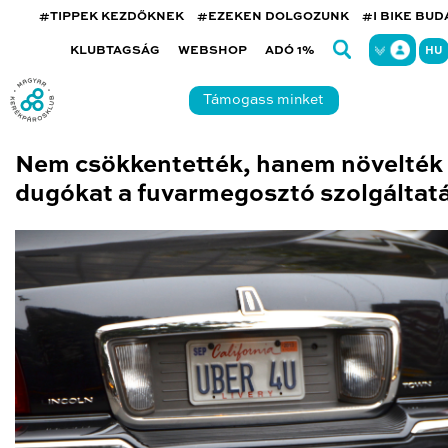
#TIPPEK KEZDŐKNEK
#EZEKEN DOLGOZUNK
#I BIKE BU
KLUBTAGSÁG
WEBSHOP
ADÓ 1%
HU
Támogass minket
Nem csökkentették, hanem növelték
dugókat a fuvarmegosztó szolgáltat