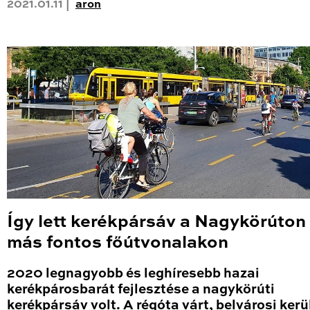
2021.01.11 |
aron
Így lett kerékpársáv a Nagykörúton
más fontos főútvonalakon
2020 legnagyobb és leghíresebb hazai
kerékpárosbarát fejlesztése a nagykörúti
kerékpársáv volt. A régóta várt, belvárosi kerü