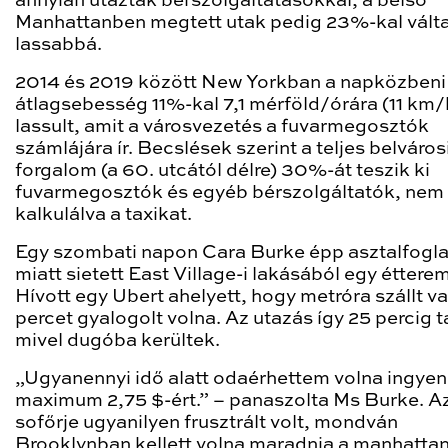
annyian utaztak bérszolgáltatásokkal, a belső
Manhattanben megtett utak pedig 23%-kal vált
lassabbá.
2014 és 2019 között New Yorkban a napközbeni
átlagsebesség 11%-kal 7,1 mérföld/órára (11 km/
lassult, amit a városvezetés a fuvarmegosztók
számlájára ír. Becslések szerint a teljes belváros
forgalom (a 60. utcától délre) 30%-át teszik ki
fuvarmegosztók és egyéb bérszolgáltatók, nem
kalkulálva a taxikat.
Egy szombati napon Cara Burke épp asztalfogla
miatt sietett East Village-i lakásából egy étterem
Hívott egy Ubert ahelyett, hogy metróra szállt v
percet gyalogolt volna. Az utazás így 25 percig t
mivel dugóba kerültek.
„Ugyanennyi idő alatt odaérhettem volna ingyen
maximum 2,75 $-ért.” – panaszolta Ms Burke. A
sofőrje ugyanilyen frusztrált volt, mondván
Brooklynban kellett volna maradnia a manhattan