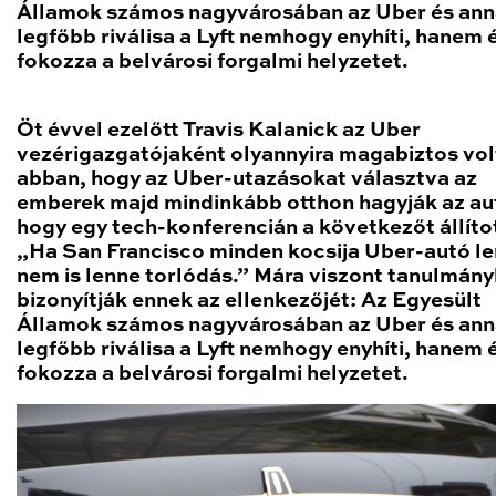
Államok számos nagyvárosában az Uber és an
legfőbb riválisa a Lyft nemhogy enyhíti, hanem 
fokozza a belvárosi forgalmi helyzetet.
Öt évvel ezelőtt Travis Kalanick az Uber
vezérigazgatójaként olyannyira magabiztos vol
abban, hogy az Uber-utazásokat választva az
emberek majd mindinkább otthon hagyják az au
hogy egy tech-konferencián a következőt állíto
„Ha San Francisco minden kocsija Uber-autó le
nem is lenne torlódás.” Mára viszont tanulmán
bizonyítják ennek az ellenkezőjét: Az Egyesült
Államok számos nagyvárosában az Uber és an
legfőbb riválisa a Lyft nemhogy enyhíti, hanem 
fokozza a belvárosi forgalmi helyzetet.