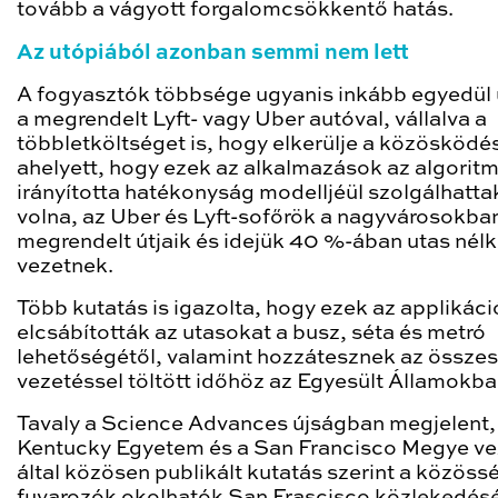
tovább a vágyott forgalomcsökkentő hatás.
Az utópiából azonban semmi nem lett
A fogyasztók többsége ugyanis inkább egyedül 
a megrendelt Lyft- vagy Uber autóval, vállalva a
többletköltséget is, hogy elkerülje a közösködés
ahelyett, hogy ezek az alkalmazások az algorit
irányította hatékonyság modelljéül szolgálhatta
volna, az Uber és Lyft-sofőrök a nagyvárosokba
megrendelt útjaik és idejük 40 %-ában utas nélk
vezetnek.
Több kutatás is igazolta, hogy ezek az applikáci
elcsábították az utasokat a busz, séta és metró
lehetőségétől, valamint hozzátesznek az összes
vezetéssel töltött időhöz az Egyesült Államokba
Tavaly a Science Advances újságban megjelent,
Kentucky Egyetem és a San Francisco Megye ve
által közösen publikált kutatás szerint a közöss
fuvarozók okolhatók San Frascisco közlekedés