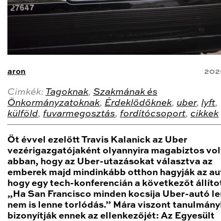
aron
202
Cimkék:
Tagoknak
,
Szakmának és
Önkormányzatoknak
,
Érdeklődőknek
,
uber
,
lyft
,
külföld
,
fuvarmegosztás
,
fordítócsoport
,
cikkek
Öt évvel ezelőtt Travis Kalanick az Uber
vezérigazgatójaként olyannyira magabiztos vol
abban, hogy az Uber-utazásokat választva az
emberek majd mindinkább otthon hagyják az au
hogy egy tech-konferencián a következőt állíto
„Ha San Francisco minden kocsija Uber-autó le
nem is lenne torlódás.” Mára viszont tanulmán
bizonyítják ennek az ellenkezőjét: Az Egyesült