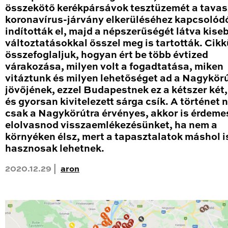
összekötő kerékpársávok tesztüzemét a tavas
koronavírus-járvány elkerüléséhez kapcsolód
indították el, majd a népszerűségét látva kise
változtatásokkal ősszel meg is tartották. Cik
összefoglaljuk, hogyan ért be több évtized
várakozása, milyen volt a fogadtatása, miken
vitáztunk és milyen lehetőséget ad a Nagykör
jövőjének, ezzel Budapestnek ez a kétszer két
és gyorsan kivitelezett sárga csík. A történet
csak a Nagykörútra érvényes, akkor is érdeme
elolvasnod visszaemlékezésünket, ha nem a
környéken élsz, mert a tapasztalatok máshol i
hasznosak lehetnek.
2020.12.29 |
aron