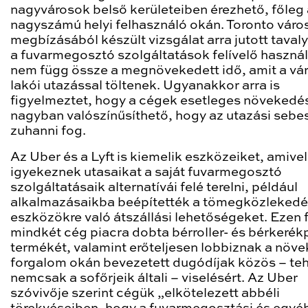
nagyvárosok belső kerületeiben érezhető, főleg 
nagyszámú helyi felhasználó okán. Toronto váro
megbízásából készült vizsgálat arra jutott taval
a fuvarmegosztó szolgáltatások felívelő használ
nem függ össze a megnövekedett idő, amit a vá
lakói utazással töltenek. Ugyanakkor arra is
figyelmeztet, hogy a cégek esetleges növekedé
nagyban valószínűsíthető, hogy az utazási sebe
zuhanni fog.
Az Uber és a Lyft is kiemelik eszközeiket, amivel
igyekeznek utasaikat a saját fuvarmegosztó
szolgáltatásaik alternatívái felé terelni, például
alkalmazásaikba beépítették a tömegközlekedé
eszközökre való átszállási lehetőségeket. Ezen f
mindkét cég piacra dobta bérroller- és bérkerék
termékét, valamint erőteljesen lobbiznak a növ
forgalom okán bevezetett dugódíjak közös – te
nemcsak a sofőrjeik általi – viselésért. Az Uber
szóvivője szerint cégük „elkötelezett abbéli