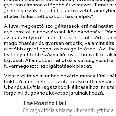
gyakran elmarad a tágabb értelmezés. Turner sze
„nem díjazzák, ha látod a környezetet, amelybe
általad fejlesztett eszközt használják.”
A fuvarmegosztó szolgáltatások drámai hatást
gyakoroltak a nagyvárosok közlekedésére. Pár é
az okos kütyün és már ott is van az utasért a koc
megbízhatóan és gyorsan érkezik, valamint álta
olcsóbb egy átlagos taxiszolgáltatásnál. Az Ube
Lyft együtt több százmillió fuvart bonyolítottak l
Egyesült Államokban, ahol ez a két cég vezeti a
fuvarmegosztó szolgáltatások piacát.
Visszatekintve azonban egyértelműnek tűnik n
buktató, mint például az utasok közötti üresjárat
Uber és a Lyft is ragaszkodik állításaihoz, miszer
forgalmi dugókhoz kevéssé járulnak hozzá.