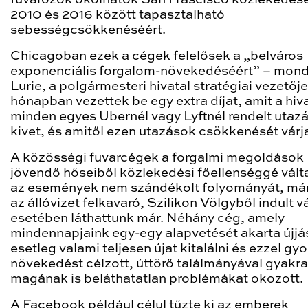
2010 és 2016 között tapasztalható
sebességcsökkenéséért.
Chicagoban ezek a cégek felelősek a „belváros
exponenciális forgalom-növekedéséért” – mon
Lurie, a polgármesteri hivatal stratégiai vezetője
hónapban vezettek be egy extra díjat, amit a hiv
minden egyes Ubernél vagy Lyftnél rendelt utaz
kivet, és amitől ezen utazások csökkenését várj
A közösségi fuvarcégek a forgalmi megoldások
jövendő hőseiből közlekedési főellenséggé válta
az események nem szándékolt folyományát, már
az állóvizet felkavaró, Szilikon Völgyből indult vá
esetében láthattunk már. Néhány cég, amely
mindennapjaink egy-egy alapvetését akarta újjá
esetleg valami teljesen újat kitalálni és ezzel gyo
növekedést célzott, úttörő találmányával gyakra
magának is beláthatatlan problémákat okozott.
A Facebook például célul tűzte ki az emberek