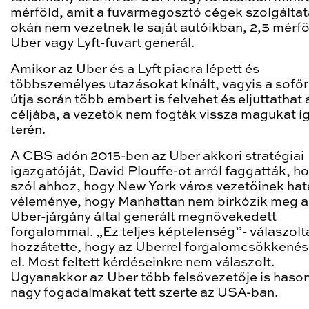
mérföld, amit a fuvarmegosztó cégek szolgáltat
okán nem vezetnek le saját autóikban, 2,5 mérfö
Uber vagy Lyft-fuvart generál.
Amikor az Uber és a Lyft piacra lépett és
többszemélyes utazásokat kínált, vagyis a sofőr
útja során több embert is felvehet és eljuttathat 
céljába, a vezetők nem fogták vissza magukat í
terén.
A CBS adón 2015-ben az Uber akkori stratégiai
igazgatóját, David Plouffe-ot arról faggatták, h
szól ahhoz, hogy New York város vezetőinek hat
véleménye, hogy Manhattan nem birkózik meg a
Uber-járgány által generált megnövekedett
forgalommal. „Ez teljes képtelenség”- válaszolt
hozzátette, hogy az Uberrel forgalomcsökkenés
el. Most feltett kérdéseinkre nem válaszolt.
Ugyanakkor az Uber több felsővezetője is haso
nagy fogadalmakat tett szerte az USA-ban.