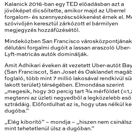
Kalanick 2016-ban egy TED előadásban azt a
jövőképet dicsőítette, amikor majd az Uberrel
forgalom- és szennyezéscsökkenést érnek el. M
szóvivőjén keresztül zárkózott el bármilyen
megjegyzés hozzáfűzésétől.
Mindeközben San Francisco városközpontjának
délutáni forgalmi dugóit a lassan araszoló Uber-
Lyft-matricás autók dominálják.
Amit Adhikari éveken át vezetett Uber-autót Ba
(San Franciscot, San Joset és Oaklandet magá
foglaló, több mint 7 millió lakosával rendkívül s
lakott terület) térségében. Elmondása szerint
„megesik, hogy 30 percig tart ¾ mérföldet (=1
megtenni az üzleti negyedből a legközelebb eső
sztrádáig. Előfordulhat az is, hogy utas nélkül k
dugóba.”
„Elég kiborító” – mondja – „hiszen nem csinálsz
mint tehetetlenül ülsz a dugóban.”