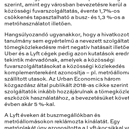
szerint, amint egy városban bevezetésre kerül a
közösségi fuvarszolgáltatás, évente 1,7%-os
csökkenés tapasztalható a busz- és 1,3 %-os a
metróhasználatot illetően.
Hangsúlyozandó ugyanakkor, hogy a hivatkozot
tanulmány sem egyértelmű a nevezett szolgálta
tömegközlekedésre mért negatív hatásait illetőe
Uber és a Lyft cégek pedig azon kutatások ere
tekintik mérvadónak, amelyek a közösségi
fuvarszolgáltatásokat a közösségi közlekedés
komplementereként azonosítja – pl. metróállom
szállított utasok. Az Urban Economics három
közgazdász által publikált 2018-as cikke szerint
szolgáltatók inkább hozzájárulnak a tömegközl
eszközök használatához, a bevezetésüket köve
évben akár 5 %-kal.
A Lyft éveken át buszmegállókban és
metróállomásokon reklámozta kínálatát. Egy
metróplakát úgy azonosította a Lyft-kocsikkal v