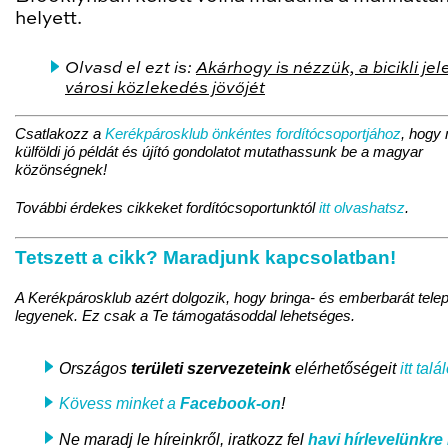
helyett.
Olvasd el ezt is:
Akárhogy is nézzük, a bicikli jel
városi közlekedés jövőjét
Csatlakozz a
Kerékpárosklub önkéntes fordítócsoportjához
, hogy
külföldi jó példát és újító gondolatot mutathassunk be a magyar
közönségnek!
További érdekes cikkeket fordítócsoportunktól
itt olvashatsz
.
Tetszett a cikk? Maradjunk kapcsolatban!
A Kerékpárosklub azért dolgozik, hogy bringa- és emberbarát tele
legyenek. Ez csak a Te támogatásoddal lehetséges.
Országos
területi szervezeteink
elérhetőségeit
itt talá
Kövess minket a
Facebook-on
!
Ne maradj le híreinkről, iratkozz fel
havi hírlevelünkre
i