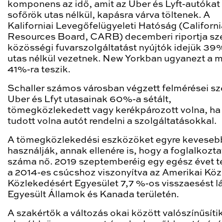
komponens az idő, amit az Uber és Lyft-autókat
sofőrök utas nélkül, kapásra várva töltenek. A
Kaliforniai Levegőfelügyeleti Hatóság (Californi
Resources Board, CARB) decemberi riportja sze
közösségi fuvarszolgáltatást nyújtók idejük 3
utas nélkül vezetnek. New Yorkban ugyanezt a 
41%-ra teszik.
Schaller számos városban végzett felmérései sze
Uber és Lfyt utasainak 60%-a sétált,
tömegközlekedett vagy kerékpározott volna, h
tudott volna autót rendelni a szolgáltatásokkal.
A tömegközlekedési eszközöket egyre keveseb
használják, annak ellenére is, hogy a foglalkozt
száma nő. 2019 szeptemberéig egy egész évet t
a 2014-es csúcshoz viszonyítva az Amerikai Kö
Közlekedésért Egyesület 7,7 %-os visszaesést lá
Egyesült Államok és Kanada területén.
A szakértők a változás okai között valószínűsíti