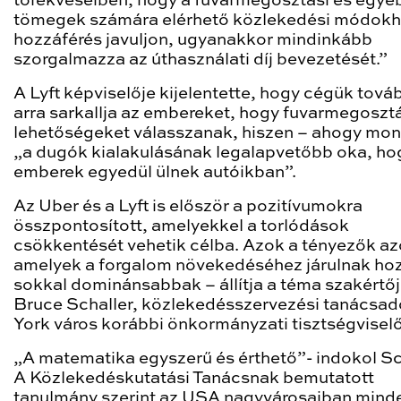
törekvéseiben, hogy a fuvarmegosztási és egyé
tömegek számára elérhető közlekedési módokh
hozzáférés javuljon, ugyanakkor mindinkább
szorgalmazza az úthasználati díj bevezetését.”
A Lyft képviselője kijelentette, hogy cégük továb
arra sarkallja az embereket, hogy fuvarmegoszt
lehetőségeket válasszanak, hiszen – ahogy mon
„a dugók kialakulásának legalapvetőbb oka, ho
emberek egyedül ülnek autóikban”.
Az Uber és a Lyft is először a pozitívumokra
összpontosított, amelyekkel a torlódások
csökkentését vehetik célba. Azok a tényezők a
amelyek a forgalom növekedéséhez járulnak ho
sokkal dominánsabbak – állítja a téma szakértőj
Bruce Schaller, közlekedésszervezési tanácsa
York város korábbi önkormányzati tisztségviselő
„A matematika egyszerű és érthető”- indokol Sc
A Közlekedéskutatási Tanácsnak bemutatott
tanulmány szerint az USA nagyvárosaiban minde