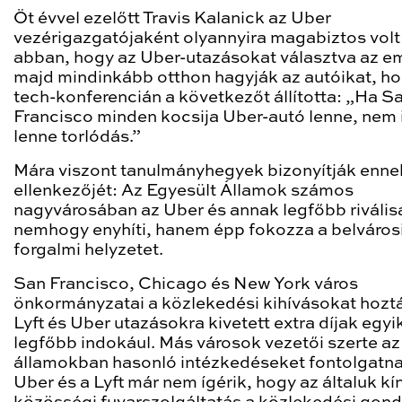
Öt évvel ezelőtt Travis Kalanick az Uber
vezérigazgatójaként olyannyira magabiztos volt
abban, hogy az Uber-utazásokat választva az e
majd mindinkább otthon hagyják az autóikat, h
tech-konferencián a következőt állította: „Ha S
Francisco minden kocsija Uber-autó lenne, nem 
lenne torlódás.”
Mára viszont tanulmányhegyek bizonyítják enne
ellenkezőjét: Az Egyesült Államok számos
nagyvárosában az Uber és annak legfőbb riválisa
nemhogy enyhíti, hanem épp fokozza a belváros
forgalmi helyzetet.
San Francisco, Chicago és New York város
önkormányzatai a közlekedési kihívásokat hoztá
Lyft és Uber utazásokra kivetett extra díjak egyi
legfőbb indokául. Más városok vezetői szerte az
államokban hasonló intézkedéseket fontolgatna
Uber és a Lyft már nem ígérik, hogy az általuk kí