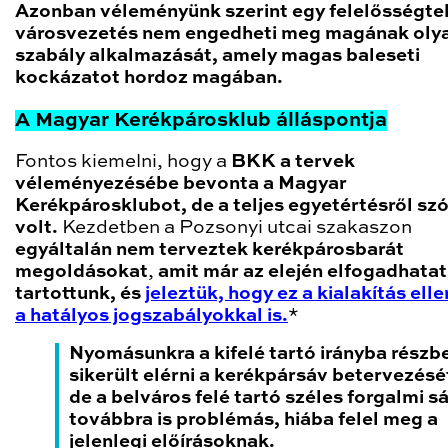
Azonban véleményünk szerint egy felelősségtel
városvezetés nem engedheti meg magának oly
szabály alkalmazását, amely magas baleseti
kockázatot hordoz magában.
A Magyar Kerékpárosklub álláspontja
Fontos kiemelni, hogy a
BKK a tervek
véleményezésébe bevonta a Magyar
Kerékpárosklubot, de a teljes egyetértésről sz
volt.
Kezdetben a Pozsonyi utcai szakaszon
egyáltalán nem terveztek kerékpárosbarát
megoldásokat
,
amit már az elején elfogadhata
tartottunk, és
jeleztük, hogy ez a kialakítás ell
a hatályos jogszabályokkal is.
*
Nyomásunkra a kifelé tartó irányba részb
sikerült elérni a kerékpársáv betervezésé
de a belváros felé tartó széles forgalmi s
továbbra is problémás, hiába felel meg a
jelenlegi előírásoknak.