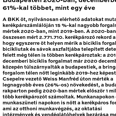
Budapesten 2020-ban, decemberb
61%-kal többet, mint egy éve
A BKK öt, nyilvánosan elérhető adatokat mut
kerékpárszámlálóján 15 %-kal nagyobb forga
mértek 2020-ban, mint 2019-ben. A 2020-ban
összesen mért 2.771.710. kerékpározó rekord a
hogy egyszerre öt helyen mérik a biciklis forga
bicikliutak és sávok aszfaltjába telepített det
felett még télen is többen kerékpároztak: a 20
decemberi biciklis forgalmat már 2020 decem
közepén túlszárnyalták a budapestiek, a brin
forgalom télen nőtt leginkább 2019-hez képest
Csepelre vezető Weiss Manfréd úton mérték a
legnagyobb éves (26%-os) növekedést, a bud
rakparton pedig 2020-ban mértek először 1 mil
több kerékpározót számoltak. Munkanapokon 
munkaszüneti napokon is nőtt a kerékpáros fo
ami az otthoni munkavégzés, az oktatási
intézmények és vendéglátóhelyek bezárása me