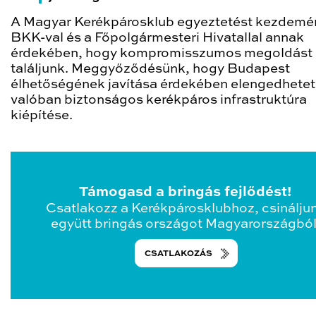
A Magyar Kerékpárosklub egyeztetést kezdemé
BKK-val és a Főpolgármesteri Hivatallal annak
érdekében, hogy kompromisszumos megoldást
találjunk. Meggyőződésünk, hogy Budapest
élhetőségének javítása érdekében elengedhetet
valóban biztonságos kerékpáros infrastruktúra
kiépítése.
Támogasd a bringás fejlődést!
Csatlakozz a Kerékpárosklubhoz, csinálju
együtt bringás országot Magyarországból
CSATLAKOZÁS