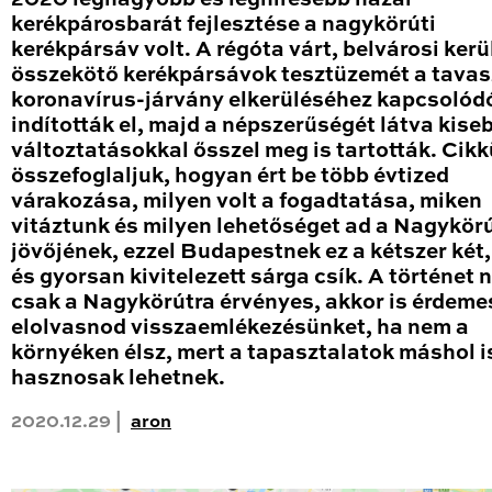
kerékpárosbarát fejlesztése a nagykörúti
kerékpársáv volt. A régóta várt, belvárosi kerü
összekötő kerékpársávok tesztüzemét a tavas
koronavírus-járvány elkerüléséhez kapcsolód
indították el, majd a népszerűségét látva kise
változtatásokkal ősszel meg is tartották. Cik
összefoglaljuk, hogyan ért be több évtized
várakozása, milyen volt a fogadtatása, miken
vitáztunk és milyen lehetőséget ad a Nagykör
jövőjének, ezzel Budapestnek ez a kétszer két
és gyorsan kivitelezett sárga csík. A történet
csak a Nagykörútra érvényes, akkor is érdeme
elolvasnod visszaemlékezésünket, ha nem a
környéken élsz, mert a tapasztalatok máshol i
hasznosak lehetnek.
2020.12.29 |
aron