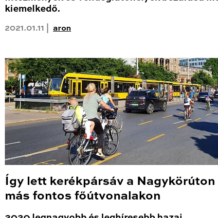
kiemelkedő.
2021.01.11 |
aron
Így lett kerékpársáv a Nagykörúton
más fontos főútvonalakon
2020 legnagyobb és leghíresebb hazai