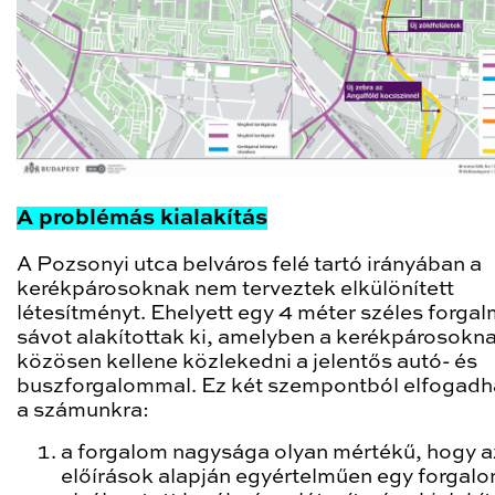
A problémás kialakítás
A Pozsonyi utca belváros felé tartó irányában a
kerékpárosoknak nem terveztek elkülönített
létesítményt. Ehelyett egy 4 méter széles forgal
sávot alakítottak ki, amelyben a kerékpárosokn
közösen kellene közlekedni a jelentős autó- és
buszforgalommal. Ez két szempontból elfogadh
a számunkra:
a forgalom nagysága olyan mértékű, hogy a
előírások alapján egyértelműen egy forgalo