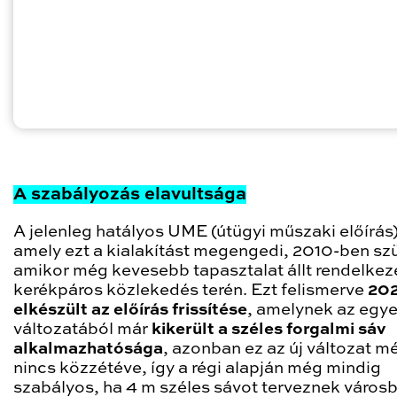
A szabályozás elavultsága
A jelenleg hatályos UME (útügyi műszaki előírás)
amely ezt a kialakítást megengedi, 2010-ben szü
amikor még kevesebb tapasztalat állt rendelkez
kerékpáros közlekedés terén. Ezt felismerve
20
elkészült az előírás frissítése
, amelynek az egye
változatából már
kikerült a széles forgalmi sáv
alkalmazhatósága
, azonban ez az új változat m
nincs közzétéve, így a régi alapján még mindig
szabályos, ha 4 m széles sávot terveznek város