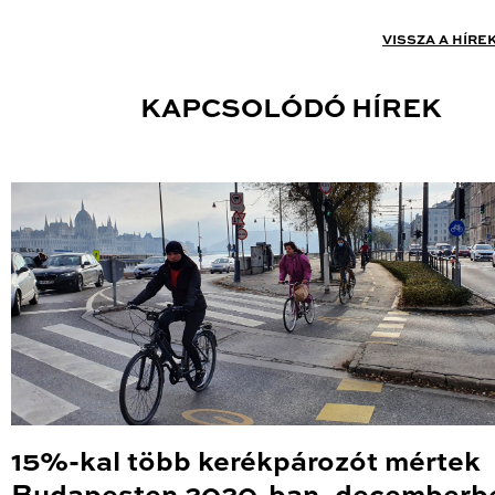
VISSZA A HÍRE
KAPCSOLÓDÓ HÍREK
15%-kal több kerékpározót mértek