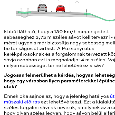
Ebből látható, hogy a 130 km/h megengedett
sebességhez 3,75 m széles sávot kell tervezni - 
méret ugyanis már biztosítja nagy sebesség melle
biztonságos úttartást. A Pozsonyi utca
kerékpárosoknak és a forgalomnak tervezett kö
sávja azonban ezt is meghaladja: 4 m széles! Va
milyen sebességet tenne lehetővé ez a sáv?
Jogosan felmerülhet a kérdés, hogyan lehetség
hogy egy városban ilyen paraméterekkel épülh
utak?
Ennek oka sajnos az, hogy a jelenleg hatályos
út
műszaki előírás
ezt lehetővé teszi. Ezt a kialakít
széles forgalmi sávnak nevezik, amelynek az a cé
hogy olyan széles legyen, hogy sávon belül elfér