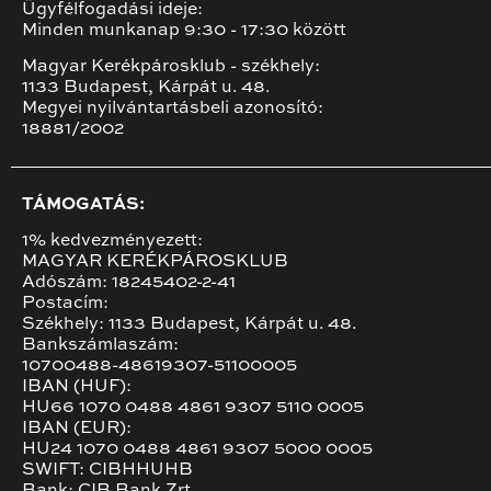
Ügyfélfogadási ideje:
Minden munkanap 9:30 - 17:30 között
Magyar Kerékpárosklub - székhely:
1133 Budapest, Kárpát u. 48.
Megyei nyilvántartásbeli azonosító:
18881/2002
TÁMOGATÁS:
1% kedvezményezett:
MAGYAR KERÉKPÁROSKLUB
Adószám: 18245402-2-41
Postacím:
Székhely: 1133 Budapest, Kárpát u. 48.
Bankszámlaszám:
10700488-48619307-51100005
IBAN (HUF):
HU66 1070 0488 4861 9307 5110 0005
IBAN (EUR):
HU24 1070 0488 4861 9307 5000 0005
SWIFT: CIBHHUHB
Bank: CIB Bank Zrt.