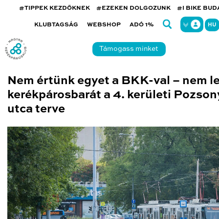
#TIPPEK KEZDŐKNEK
#EZEKEN DOLGOZUNK
#I BIKE BU
KLUBTAGSÁG
WEBSHOP
ADÓ 1%
HU
Támogass minket
Nem értünk egyet a BKK-val – nem le
kerékpárosbarát a 4. kerületi Pozson
utca terve