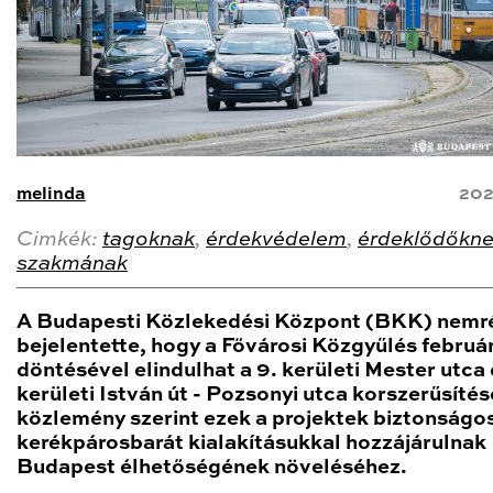
melinda
202
Cimkék:
tagoknak
,
érdekvédelem
,
érdeklődőkn
szakmának
A Budapesti Közlekedési Központ (BKK) nemr
bejelentette, hogy a Fővárosi Közgyűlés február
döntésével elindulhat a 9. kerületi Mester utca 
kerületi István út - Pozsonyi utca korszerűsítés
közlemény szerint ezek a projektek biztonságo
kerékpárosbarát kialakításukkal hozzájárulnak
Budapest élhetőségének növeléséhez.