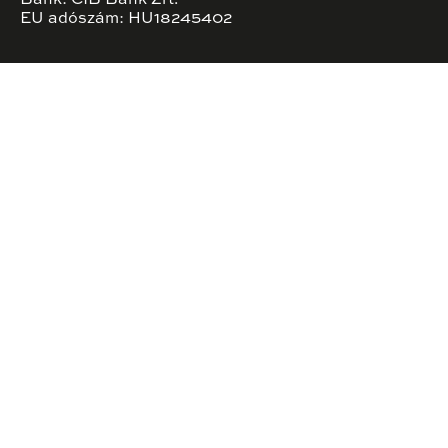
EU adószám: HU18245402