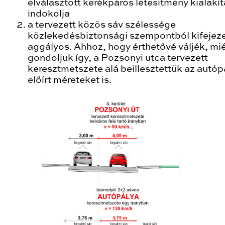
elválasztott kerékpáros létesítmény kialakí
indokolja
a tervezett közös sáv szélessége
közlekedésbiztonsági szempontból kifejez
aggályos. Ahhoz, hogy érthetővé váljék, mié
gondoljuk így, a Pozsonyi utca tervezett
keresztmetszete alá beillesztettük az autóp
előírt méreteket is.