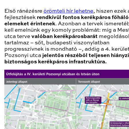
Első ránézésre
örömteli hír lehetne
, hiszen ezek 
fejlesztések
rendkívül fontos kerékpáros főháló
elemeket érintenek
. Azonban a tervek ismereté
kell emelnünk egy komoly problémát: míg a Mes
utca terve
valóban kerékpárosbarát
megoldáso
tartalmaz – sőt, budapesti viszonylatban
progresszívnek is mondható –, addig a 4. kerület
Pozsonyi utca
jelentős részéből teljesen hiányzi
biztonságos kerékpáros infrastruktúra.