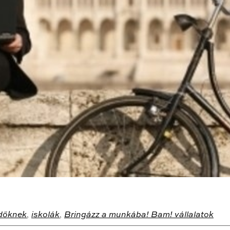
dőknek
,
iskolák
,
Bringázz a munkába! Bam! vállalatok