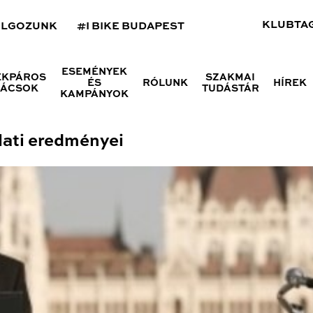
KLUBTA
OLGOZUNK
#I BIKE BUDAPEST
ESEMÉNYEK
ÉKPÁROS
SZAKMAI
ÉS
RÓLUNK
HÍREK
NÁCSOK
TUDÁSTÁR
KAMPÁNYOK
lati eredményei