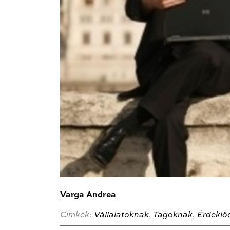
Varga Andrea
Cimkék:
Vállalatoknak
,
Tagoknak
,
Érdeklő