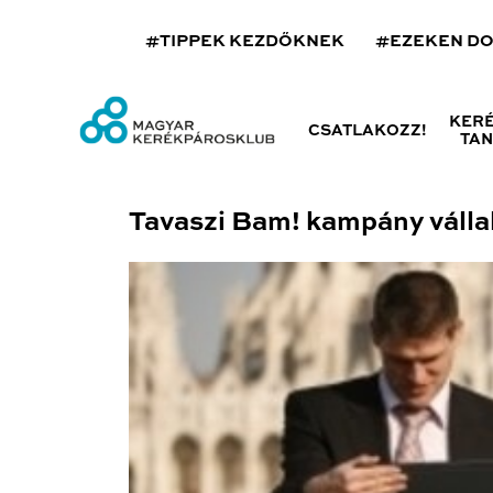
#TIPPEK KEZDŐKNEK
#EZEKEN D
KER
CSATLAKOZZ!
TA
Tavaszi Bam! kampány válla