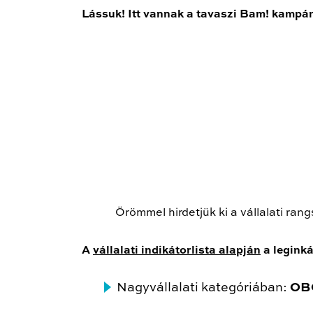
Lássuk! Itt vannak a tavaszi Bam! kampány
Örömmel hirdetjük ki a vállalati ra
A
vállalati indikátorlista alapján
a legink
Nagyvállalati kategóriában:
OBO