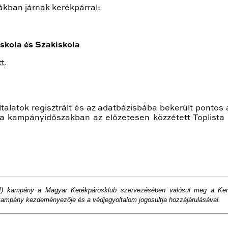
kban járnak kerékpárral:
skola és Szakiskola
tt
.
alatok regisztrált és az adatbázisbába bekerült pontos 
a kampányidőszakban az előzetesen közzétett Toplista e
!) kampány a Magyar Kerékpárosklub szervezésében valósul meg a Ker
 kampány kezdeményezője és a védjegyoltalom jogosultja hozzájárulásával.