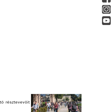
tő résztevevőit