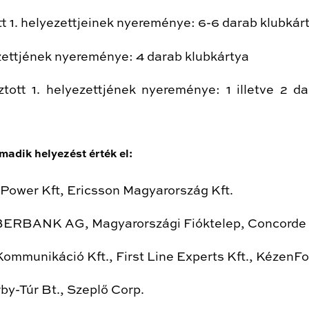
tt 1. helyezettjeinek nyereménye: 6-6 darab klubkár
yezettjének nyereménye: 4 darab klubkártya
tott 1. helyezettjének nyereménye: 1 illetve 2 da
madik helyezést érték el:
 Power Kft, Ericsson Magyarország Kft.
OBERBANK AG, Magyarországi Fióktelep, Concorde
Kommunikáció Kft., First Line Experts Kft., KézenF
by-Túr Bt., Szeplő Corp.