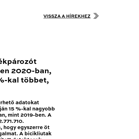
VISSZA A HÍREKHEZ
ékpározót
en 2020-ban,
-kal többet,
érhető adatokat
ján 15 %-kal nagyobb
n, mint 2019-ben. A
.771.710.
, hogy egyszerre öt
galmat. A bicikliutak