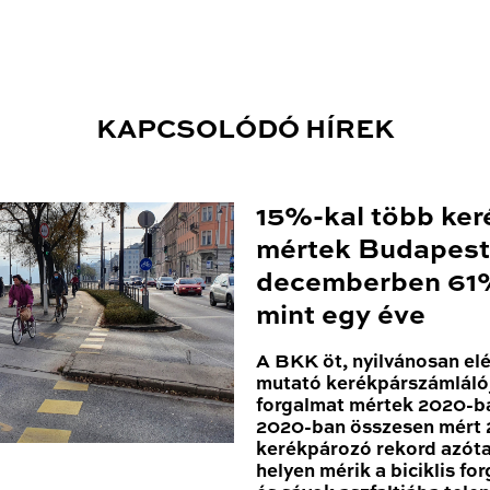
KAPCSOLÓDÓ HÍREK
15%-kal több ker
mértek Budapest
decemberben 61%
mint egy éve
A BKK öt, nyilvánosan el
mutató kerékpárszámláló
forgalmat mértek 2020-ba
2020-ban összesen mért 2
kerékpározó rekord azóta
helyen mérik a biciklis for