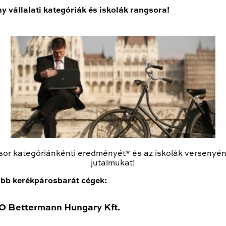
 vállalati kategóriák és iskolák rangsora!
ngsor kategóriánkénti eredményét* és az iskolák versenyé
jutalmukat!
ább kerékpárosbarát cégek:
 Bettermann Hungary Kft.