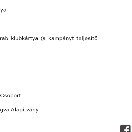
tya
rab klubkártya (a kampányt teljesítő
 Csoport
ogva Alapítvány