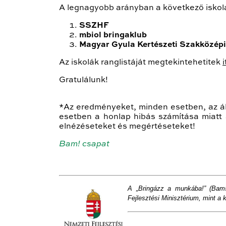
A legnagyobb arányban a következő iskolá
SSZHF
mbiol bringaklub
Magyar Gyula Kertészeti Szakközépi
Az iskolák ranglistáját megtekintehetitek
i
Gratulálunk!
*Az eredményeket, minden esetben, az ált
esetben a honlap hibás számítása miatt 
elnézéseteket és megértéseteket!
Bam! csapat
A „Bringázz a munkába!” (Bam
Fejlesztési Minisztérium, mint a