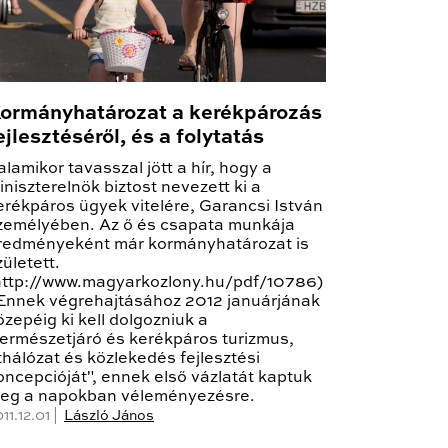
ormányhatározat a kerékpározás
ejlesztéséről, és a folytatás
alamikor tavasszal jött a hír, hogy a
iniszterelnök biztost nevezett ki a
erékpáros ügyek vitelére, Garancsi István
zemélyében. Az ő és csapata munkája
redményeként már kormányhatározat is
zületett.
http://www.magyarkozlony.hu/pdf/10786)
 Ennek végrehajtásához 2012 januárjának
özepéig ki kell dolgozniuk a
természetjáró és kerékpáros turizmus,
thálózat és közlekedés fejlesztési
oncepcióját", ennek első vázlatát kaptuk
eg a napokban véleményezésre.
11.12.01 |
László János