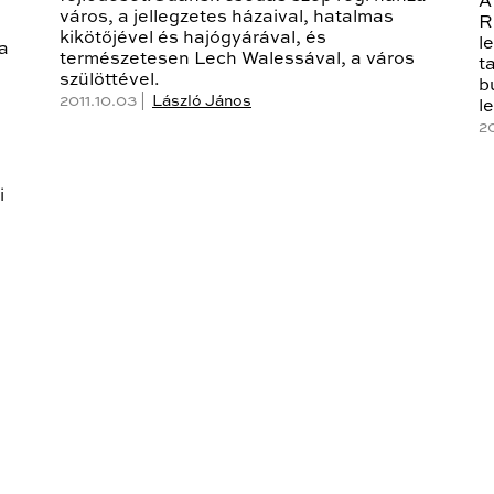
A
város, a jellegzetes házaival, hatalmas
R
kikötőjével és hajógyárával, és
l
 a
természetesen Lech Walessával, a város
t
szülöttével.
b
2011.10.03 |
László János
l
20
i