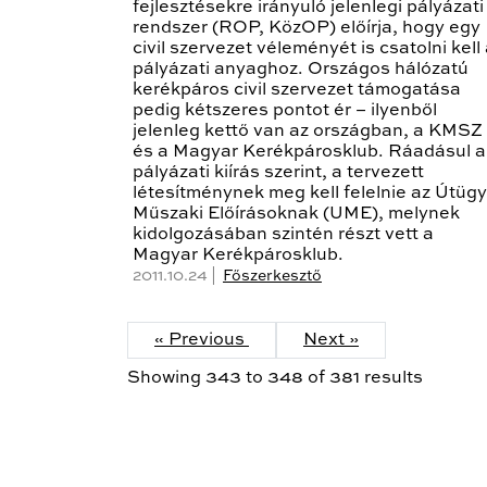
fejlesztésekre irányuló jelenlegi pályázati
rendszer (ROP, KözOP) előírja, hogy egy
civil szervezet véleményét is csatolni kell
pályázati anyaghoz. Országos hálózatú
kerékpáros civil szervezet támogatása
pedig kétszeres pontot ér – ilyenből
jelenleg kettő van az országban, a KMSZ
és a Magyar Kerékpárosklub. Ráadásul a
pályázati kiírás szerint, a tervezett
létesítménynek meg kell felelnie az Útügy
Műszaki Előírásoknak (UME), melynek
kidolgozásában szintén részt vett a
Magyar Kerékpárosklub.
2011.10.24 |
Főszerkesztő
« Previous
Next »
Showing
343
to
348
of
381
results