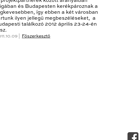
 projektpartnerek között arányaiban
igában és Budapesten kerékpároznak a
egkevesebben, így ebben a két városban
artunk ilyen jellegű megbeszéléseket, a
udapesti találkozó 2012 április 23-24-én
esz.
11.10.09 |
Főszerkesztő