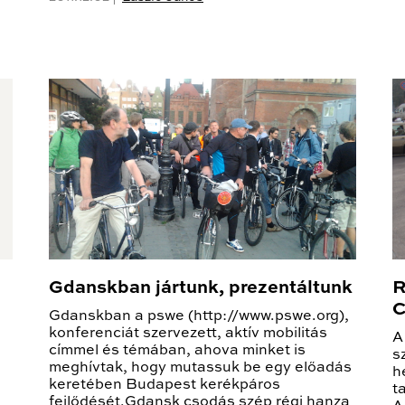
Gdanskban jártunk, prezentáltunk
R
C
Gdanskban a pswe (http://www.pswe.org),
konferenciát szervezett, aktív mobilitás
A
címmel és témában, ahova minket is
s
meghívtak, hogy mutassuk be egy előadás
h
keretében Budapest kerékpáros
t
fejlődését.Gdansk csodás szép régi hanza