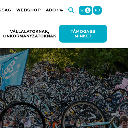
GSÁG
WEBSHOP
ADÓ 1%
HU
VÁLLALATOKNAK,
TÁMOGASS
ÖNKORMÁNYZATOKNAK
MINKET