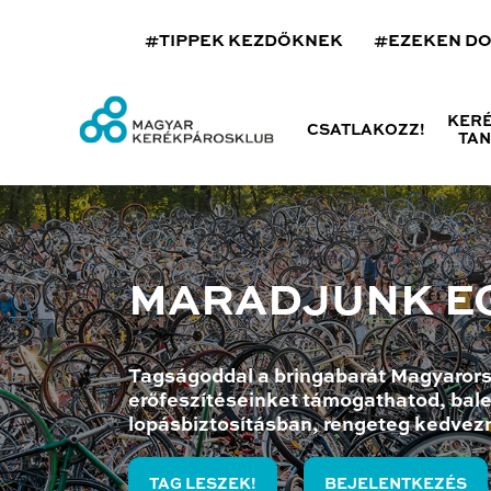
#TIPPEK KEZDŐKNEK
#EZEKEN D
KER
CSATLAKOZZ!
TA
MARADJUNK E
Tagságoddal a bringabarát Magyarors
erőfeszítéseinket támogathatod, bale
lopásbiztosításban, rengeteg kedvez
TAG LESZEK!
BEJELENTKEZÉS