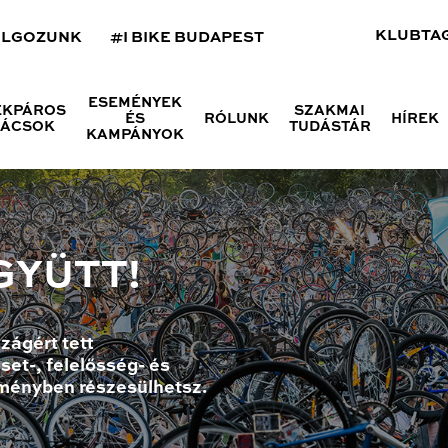
KLUBTA
OLGOZUNK
#I BIKE BUDAPEST
ESEMÉNYEK
ÉKPÁROS
SZAKMAI
ÉS
RÓLUNK
HÍREK
NÁCSOK
TUDÁSTÁR
KAMPÁNYOK
GYÜTT!
zágért tett
set-, felelősség- és
ményben részesülhetsz.