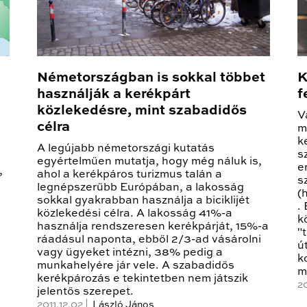
Németországban is sokkal többet
K
használják a kerékpárt
f
közlekedésre, mint szabadidős
V
célra
m
k
A legújabb németországi kutatás
s
egyértelműen mutatja, hogy még náluk is,
e
,
ahol a kerékpáros turizmus talán a
s
legnépszerűbb Európában, a lakosság
(
i
sokkal gyakrabban használja a biciklijét
.
közlekedési célra. A lakosság 41%-a
k
használja rendszeresen kerékpárját, 15%-a
"
ráadásul naponta, ebből 2/3-ad vásárolni
ú
vagy ügyeket intézni, 38% pedig a
k
munkahelyére jár vele. A szabadidős
m
kerékpározás e tekintetben nem játszik
20
jelentős szerepet.
2011.12.02 |
László János