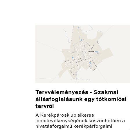
Tervvéleményezés - Szakmai
állásfoglalásunk egy tótkomlósi
tervről
A Kerékpárosklub sikeres
lobbitevékenységének köszönhetően a
hivatásforgalmú kerékpárforgalmi