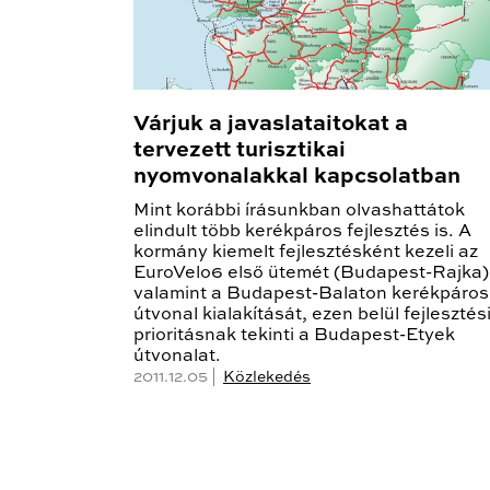
Várjuk a javaslataitokat a
tervezett turisztikai
nyomvonalakkal kapcsolatban
Mint korábbi írásunkban olvashattátok
elindult több kerékpáros fejlesztés is. A
kormány kiemelt fejlesztésként kezeli az
EuroVelo6 első ütemét (Budapest-Rajka)
valamint a Budapest-Balaton kerékpáros
útvonal kialakítását, ezen belül fejlesztés
prioritásnak tekinti a Budapest-Etyek
útvonalat.
2011.12.05 |
Közlekedés