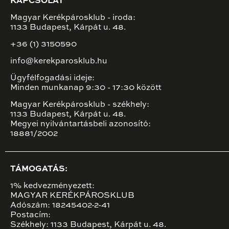
KAPCSOLAT
Magyar Kerékpárosklub - iroda:
1133 Budapest, Kárpát u. 48.
+36 (1) 3150590
info@kerekparosklub.hu
Ügyfélfogadási ideje:
Minden munkanap 9:30 - 17:30 között
Magyar Kerékpárosklub - székhely:
1133 Budapest, Kárpát u. 48.
Megyei nyilvántartásbeli azonosító:
18881/2002
TÁMOGATÁS:
1% kedvezményezett:
MAGYAR KERÉKPÁROSKLUB
Adószám: 18245402-2-41
Postacím:
Székhely: 1133 Budapest, Kárpát u. 48.