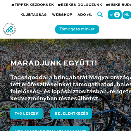
#TIPPEK KEZDŐKNEK
#EZEKEN DOLGOZUNK
#I BIKE BU
KLUBTAGSÁG
WEBSHOP
ADÓ 1%
HU
Támogass minket
MARADJUNK EGYÜTT!
Tagságoddal a bringabarát Magyarország
tett erőfeszítéseinket támogathatod, bales
felelősség- és lopásbiztosításban, renget
kedvezményben részesülhetsz.
TAG LESZEK!
BEJELENTKEZÉS