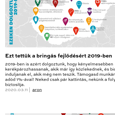
Ezt tettük a bringás fejlődésért 2019-ben
2019-ben is azért dolgoztunk, hogy kényelmesebben
kerékpározhassanak, akik már így közlekednek, és bic
induljanak el, akik még nem teszik. Támogasd munká
adód 1%-ával! Neked csak pár kattintás, nekünk a fol
biztosítja.
2020.03.11 |
aron