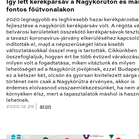
Így lett kerékpársáv a Nagykörúton és má
fontos főútvonalakon
2020 legnagyobb és leghíresebb hazai kerékpárosba
fejlesztése a nagykörúti kerékpársáv volt. A régóta vá
belvárosi kerületeket összekötő kerékpársávok tesz
a tavaszi koronavírus-járvány elkerüléséhez kapcso
indították el, majd a népszerűségét látva kisebb
változtatásokkal ősszel meg is tartották. Cikkünkben
összefoglaljuk, hogyan ért be több évtized várakozás
milyen volt a fogadtatása, miken vitáztunk és milyen
lehetőséget ad a Nagykörút jövőjének, ezzel Budape
ez a kétszer két, olcsón és gyorsan kivitelezett sárga 
történet nem csak a Nagykörútra érvényes, akkor is
érdemes elolvasnod visszaemlékezésünket, ha nem 
környéken élsz, mert a tapasztalatok máshol is hasz
lehetnek.
2020.12.29 |
aron