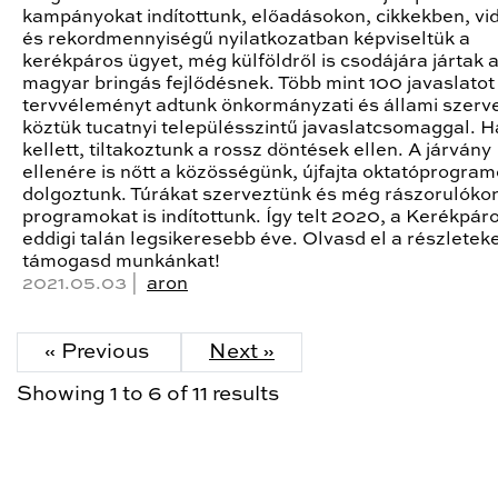
kampányokat indítottunk, előadásokon, cikkekben, vi
és rekordmennyiségű nyilatkozatban képviseltük a
kerékpáros ügyet, még külföldről is csodájára jártak 
magyar bringás fejlődésnek. Több mint 100 javaslatot
tervvéleményt adtunk önkormányzati és állami szerv
köztük tucatnyi településszintű javaslatcsomaggal. H
kellett, tiltakoztunk a rossz döntések ellen. A járvány
ellenére is nőtt a közösségünk, újfajta oktatóprogram
dolgoztunk. Túrákat szerveztünk és még rászorulókon
programokat is indítottunk. Így telt 2020, a Kerékpár
eddigi talán legsikeresebb éve. Olvasd el a részletek
támogasd munkánkat!
2021.05.03 |
aron
« Previous
Next »
Showing
1
to
6
of
11
results