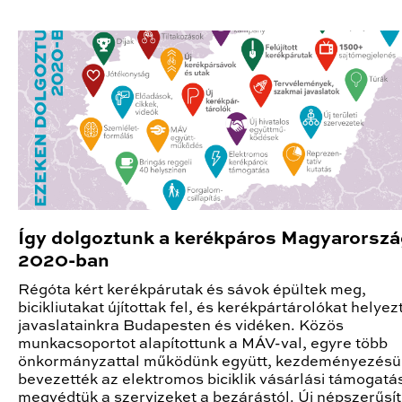
Így dolgoztunk a kerékpáros Magyarorszá
2020-ban
Régóta kért kerékpárutak és sávok épültek meg,
bicikliutakat újítottak fel, és kerékpártárolókat helyezt
javaslatainkra Budapesten és vidéken. Közös
munkacsoportot alapítottunk a MÁV-val, egyre több
önkormányzattal működünk együtt, kezdeményezésü
bevezették az elektromos biciklik vásárlási támogatás
megvédtük a szervizeket a bezárástól. Új népszerűsí