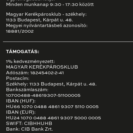
Minden munkanap 9:30 - 17:30 között
Magyar Kerékpárosklub - székhely:
1133 Budapest, Kárpát u. 48.
Megyei nyilvántartásbeli azonosító:
18881/2002
TÁMOGATÁS:
1% kedvezményezett:
MAGYAR KERÉKPÁROSKLUB
Adószám: 18245402-2-41
Postacím:
Székhely: 1133 Budapest, Kárpát u. 48.
Bankszámlaszám:
10700488-48619307-51100005
IBAN (HUF):
HU66 1070 0488 4861 9307 5110 0005
IBAN (EUR):
HU24 1070 0488 4861 9307 5000 0005
SWIFT: CIBHHUHB
Bank: CIB Bank Zrt.