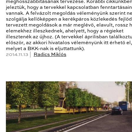
meghosszabbításának tervezése. Korábbi cikkünkbe
jeleztük, hogy a tervekkel kapcsolatban fenntartásai
vannak. A felvázolt megoldás véleményünk szerint n
szolgálja kellőképpen a kerékpáros közlekedés fejlőd
tervezett megoldások a már meglévő, elavult, rossz h
elemekhez illeszkednek, ahelyett, hogy a régieket
illesztenék az újhoz. (A tervekkel áprilisban találkozt
először, az akkori hivatalos véleményünk itt érhető el
melyet a BKK-nak is eljuttattunk).
2014.11.13 |
Radics Miklós