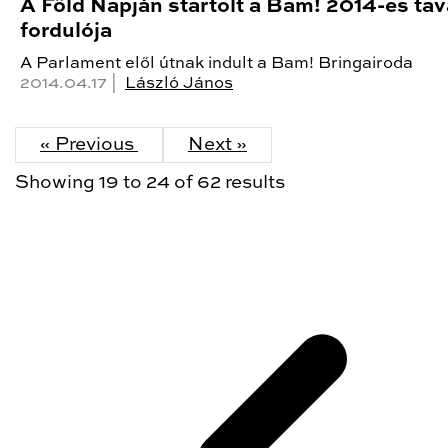
A Föld Napján startolt a Bam! 2014-es tav
fordulója
A Parlament elől útnak indult a Bam! Bringairoda
2014.04.17 |
László János
« Previous
Next »
Showing
19
to
24
of
62
results