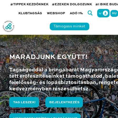
#TIPPEK KEZDŐKNEK
#EZEKEN DOLGOZUNK
#I BIKE BU
KLUBTAGSÁG
WEBSHOP
ADÓ 1%
HU
Támogass minket
MARADJUNK EGYÜTT!
Tagságoddal a bringabarát Magyarország
tett erőfeszítéseinket támogathatod, bales
felelősség- és lopásbiztosításban, renget
kedvezményben részesülhetsz.
TAG LESZEK!
BEJELENTKEZÉS