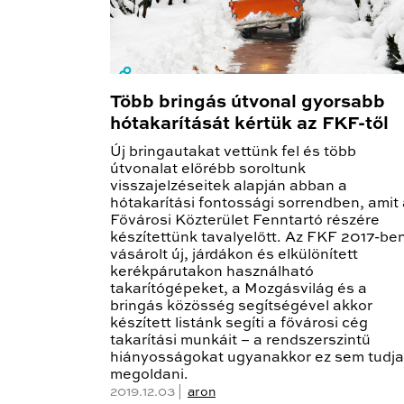
Több bringás útvonal gyorsabb
hótakarítását kértük az FKF-től
Új bringautakat vettünk fel és több
útvonalat előrébb soroltunk
visszajelzéseitek alapján abban a
hótakarítási fontossági sorrendben, amit
Fővárosi Közterület Fenntartó részére
készítettünk tavalyelőtt. Az FKF 2017-be
vásárolt új, járdákon és elkülönített
kerékpárutakon használható
takarítógépeket, a Mozgásvilág és a
bringás közösség segítségével akkor
készített listánk segíti a fővárosi cég
takarítási munkáit – a rendszerszintű
hiányosságokat ugyanakkor ez sem tudja
megoldani.
2019.12.03 |
aron