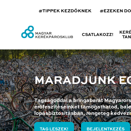
#TIPPEK KEZDŐKNEK
#EZEKEN D
KER
CSATLAKOZZ!
TA
MARADJUNK E
Tagságoddal a bringabarát Magyarors
erőfeszítéseinket támogathatod, bale
lopásbiztosításban, rengeteg kedvez
TAG LESZEK!
BEJELENTKEZÉS