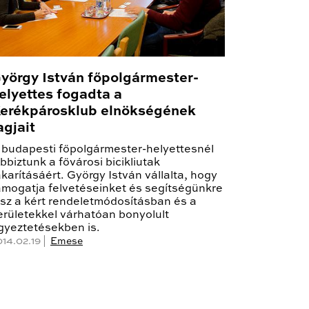
yörgy István főpolgármester-
elyettes fogadta a
erékpárosklub elnökségének
agjait
 budapesti főpolgármester-helyettesnél
obbiztunk a fővárosi bicikliutak
akarításáért. György István vállalta, hogy
ámogatja felvetéseinket és segítségünkre
esz a kért rendeletmódosításban és a
erületekkel várhatóan bonyolult
gyeztetésekben is.
014.02.19 |
Emese