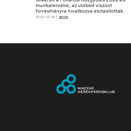
felkerült a Fővárosi Közgyűlés 2022-es
munkatervébe, az utóbbit viszont
forráshiányra hivatkozva elutasították.
2021.12.16 |
aron