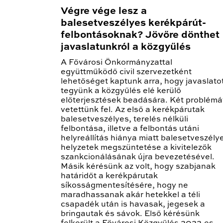
Végre vége lesz a
balesetveszélyes kerékpárút-
felbontásoknak? Jövőre dönthet
javaslatunkról a közgyűlés
A Fővárosi Önkormányzattal
együttműködő civil szervezetként
lehetőséget kaptunk arra, hogy javaslato
tegyünk a közgyűlés elé kerülő
előterjesztések beadására. Két problémá
vetettünk fel. Az első a kerékpárutak
balesetveszélyes, terelés nélküli
felbontása, illetve a felbontás utáni
helyreállítás hiánya miatt balesetveszély
helyzetek megszüntetése a kivitelezők
szankcionálásának újra bevezetésével.
Másik kérésünk az volt, hogy szabjanak
határidőt a kerékpárutak
síkosságmentesítésére, hogy ne
maradhassanak akár hetekkel a téli
csapadék után is havasak, jegesek a
bringautak és sávok. Első kérésünk