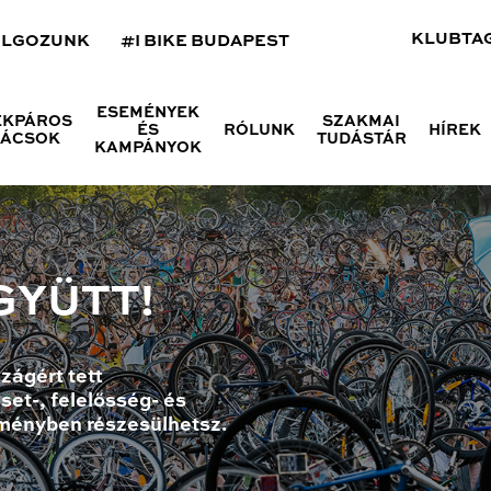
KLUBTA
OLGOZUNK
#I BIKE BUDAPEST
ESEMÉNYEK
ÉKPÁROS
SZAKMAI
ÉS
RÓLUNK
HÍREK
NÁCSOK
TUDÁSTÁR
KAMPÁNYOK
GYÜTT!
zágért tett
set-, felelősség- és
ményben részesülhetsz.