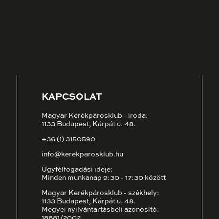
KAPCSOLAT
Magyar Kerékpárosklub - iroda:
1133 Budapest, Kárpát u. 48.
+36 (1) 3150590
info@kerekparosklub.hu
Ügyfélfogadási ideje:
Minden munkanap 9:30 - 17:30 között
Magyar Kerékpárosklub - székhely:
1133 Budapest, Kárpát u. 48.
Megyei nyilvántartásbeli azonosító:
18881/2002