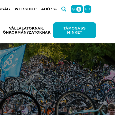
GSÁG
WEBSHOP
ADÓ 1%
HU
VÁLLALATOKNAK,
TÁMOGASS
ÖNKORMÁNYZATOKNAK
MINKET