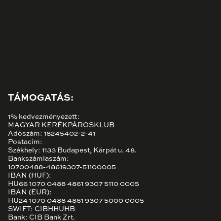
TÁMOGATÁS:
1% kedvezményezett:
MAGYAR KERÉKPÁROSKLUB
Adószám: 18245402-2-41
Postacím:
Székhely: 1133 Budapest, Kárpát u. 48.
Bankszámlaszám:
10700488-48619307-51100005
IBAN (HUF):
HU66 1070 0488 4861 9307 5110 0005
IBAN (EUR):
HU24 1070 0488 4861 9307 5000 0005
SWIFT: CIBHHUHB
Bank: CIB Bank Zrt.