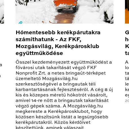
Hómentesebb kerékpárutakra
G
számíthatunk - Az FKF,
h
Mozgásvilág, Kerékpárosklub
K
együttműködése
t
Ősszel kezdeményezett együttműködést a
A
 a
fővárosi utak takarítását végző FKF
l
Nonprofit Zrt. a netes bringaút-térképet
t
n
üzemeltető Mozgásvilág.hu
t
szerkesztőségével a bringautak téli
l
karbantartásának fejlesztéséről. A cég 8 új
k
kis és közepes méretű hókotrót vásárolt,
e
amivel 14-re nőtt a bringautak takarítását
2
végző gépek száma. A Mozgásvilág.hu
megkereste a Kerékpárosklubot, hogy
közösen készítsünk listát a legsürgősebb
kerékpárutakról. Közös kérdőívet
készítettünk, aminek válaszait