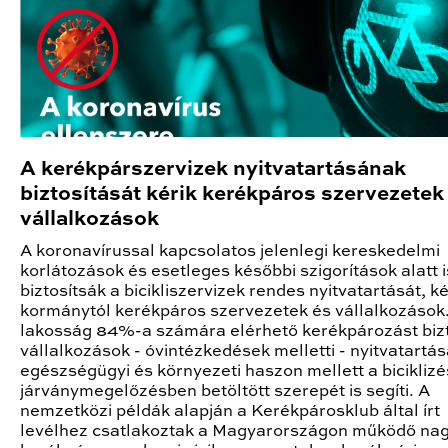
A kerékpárszervizek nyitvatartásának
biztosítását kérik kerékpáros szervezetek
vállalkozások
A koronavírussal kapcsolatos jelenlegi kereskedelmi
korlátozások és esetleges későbbi szigorítások alatt i
biztosítsák a bicikliszervizek rendes nyitvatartását, ké
kormánytól kerékpáros szervezetek és vállalkozások
lakosság 84%-a számára elérhető kerékpározást bizt
vállalkozások - óvintézkedések melletti - nyitvatartás
egészségügyi és környezeti haszon mellett a biciklizé
járványmegelőzésben betöltött szerepét is segíti. A
nemzetközi példák alapján a Kerékpárosklub által írt
levélhez csatlakoztak a Magyarországon működő na