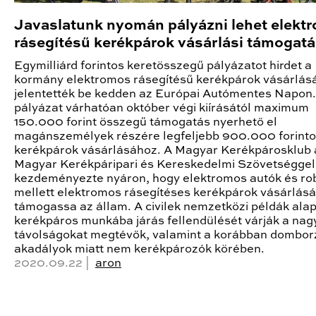
Javaslatunk nyomán pályázni lehet elekt
rásegítésű kerékpárok vásárlási támogat
Egymilliárd forintos keretösszegű pályázatot hirdet a
kormány elektromos rásegítésű kerékpárok vásárlás
jelentették be kedden az Európai Autómentes Napon.
pályázat várhatóan október végi kiírásától maximum
150.000 forint összegű támogatás nyerhető el
magánszemélyek részére legfeljebb 900.000 forint
kerékpárok vásárlásához. A Magyar Kerékpárosklub 
Magyar Kerékpáripari és Kereskedelmi Szövetséggel
kezdeményezte nyáron, hogy elektromos autók és r
mellett elektromos rásegítéses kerékpárok vásárlását
támogassa az állam. A civilek nemzetközi példák alap
kerékpáros munkába járás fellendülését várják a na
távolságokat megtévők, valamint a korábban dombor
akadályok miatt nem kerékpározók körében.
2020.09.22 |
aron