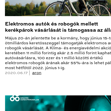
Elektromos autók és robogók mellett
kerékpárok vásárlását is támogassa az ál
Május 20-án jelentette be a kormány, hogy június 15-t
ötmilliárdos keretösszeggel támogatják elektromos a
robogók vásárlását. A Klíma- és energiavédelmi akci
keretében 11 millió forintig akár 2.5 millió forint kapha
autóvásárlásra, 100 ezer és 1 millió közötti értékű
elektromos robogók árának akár 55%-ára is lehet pá
most hétfőtől 2022. június 1-ig.
2020.06.17 |
aron