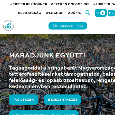
#TIPPEK KEZDŐKNEK
#EZEKEN DOLGOZUNK
#I BIKE BU
KLUBTAGSÁG
WEBSHOP
ADÓ 1%
HU
Támogass minket
MARADJUNK EGYÜTT!
Tagságoddal a bringabarát Magyarország
tett erőfeszítéseinket támogathatod, bales
felelősség- és lopásbiztosításban, renget
kedvezményben részesülhetsz.
TAG LESZEK!
BEJELENTKEZÉS