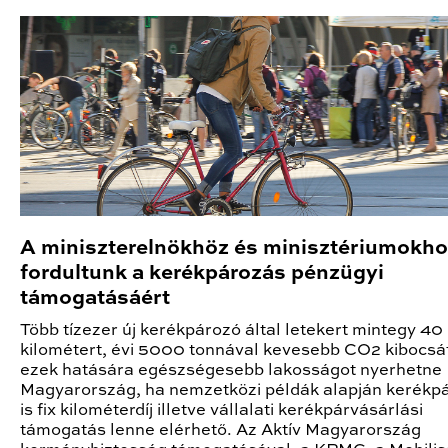
A miniszterelnökhöz és minisztériumokh
fordultunk a kerékpározás pénzügyi
támogatásáért
Több tízezer új kerékpározó által letekert mintegy 40 
kilométert, évi 5000 tonnával kevesebb CO2 kibocsá
ezek hatására egészségesebb lakosságot nyerhetne
Magyarország, ha nemzetközi példák alapján kerékp
is fix kilométerdíj illetve vállalati kerékpárvásárlási
támogatás lenne elérhető. Az Aktív Magyarország