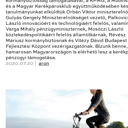
kormánybiztosság támogatásával, a KPMG, a Mobili
és a Magyar Kerékpárosklub együttműködésében kés
tanulmányunkat elküldtük Orbán Viktor minisztereln
Gulyás Gergely Miniszterelnökséget vezető, Palkovic
László innovációért és technológiáért felelős, valami
Varga Mihály pénzügyminiszternek, Mosóczi László
közlekedéspolitikáért felelős államtitkárnak, Révész
Máriusz kormánybiztosnak és Vitézy Dávid Budapest
Fejlesztési Központ vezérigazgatónak. Bízunk benne
hamarosan Magyarországon is elérhető lesz a kerék
pénzügyi támogatása.
2020.07.20 |
aron