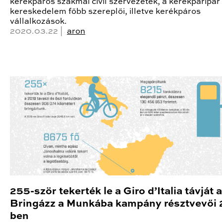
kerékpáros szakmai civil szervezetek, a kerékpáripar
kereskedelem főbb szereplői, illetve kerékpáros
vállalkozások.
2020.03.22 |
aron
255-ször tekerték le a Giro d’Italia távját a
Bringázz a Munkába kampány résztvevői 
ben