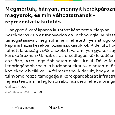
Megmértük, hányan, mennyit kerékpározn
magyarok, és min változtatnának -
reprezentatív kutatás
Hiánypótló kerékpáros kutatást készített a Magyar
Kerékpárosklub az Innovációs és Technológiai Minisz
támogatásával, még soha nem lehetett ilyen átfogó k
kapni a hazai kerékpározási szokásokról. Kiderült, ho
felnőtt lakosság 70%-a szokott valamilyen gyakorisá
kerékpározni. 17%-nak ez az elsődleges közlekedési
eszköze, 38 % legalább hetente biciklire ül. Dél-Alföl
legbringásabb régió, a budapestiek 16%-a hetente tö
közlekedik biciklivel. A felmérésből kiderült, hogy a 
túlnyomó része támogatja a kerékpárosbarát infrastr
fejlesztést, ami a legfontosabb húzóerő lehet a bring
váltáshoz.
2018.09.20 |
aron
« Previous
Next »