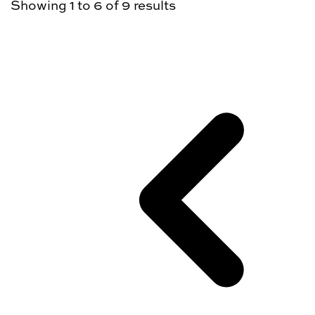
Showing
1
to
6
of
9
results