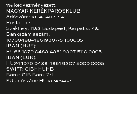
1% kedvezményezett:
MAGYAR KERÉKPÁROSKLUB
Adószám: 18245402-2-41
Postacím:
Székhely: 1133 Budapest, Kárpát u. 48.
Bankszámlaszám:
10700488-48619307-51100005
IBAN (HUF):
HU66 1070 0488 4861 9307 5110 0005
IBAN (EUR):
HU24 1070 0488 4861 9307 5000 0005
SWIFT: CIBHHUHB
Bank: CIB Bank Zrt.
EU adószám: HU18245402