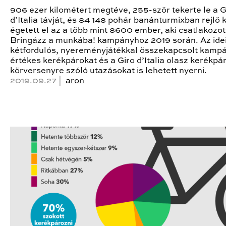
906 ezer kilométert megtéve, 255-ször tekerte le a G
d’Italia távját, és 84 148 pohár banánturmixban rejlő k
égetett el az a több mint 8600 ember, aki csatlakozot
Bringázz a munkába! kampányhoz 2019 során. Az ide
kétfordulós, nyereményjátékkal összekapcsolt kamp
értékes kerékpárokat és a Giro d’Italia olasz kerékpá
körversenyre szóló utazásokat is lehetett nyerni.
2019.09.27 |
aron