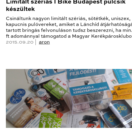
Limitált szériás I Bike Budapest pulcsik
készültek
Csináltunk nagyon limitált szériás, sötétkék, uniszex,
kapucnis pulóvereket, amiket a Lánchíd átjárhatóság
tartott bringás felvonuláson tudsz beszerezni, ha mi
ft adománnyal támogatod a Magyar Kerékpárosklubo
2015.09.20 |
aron