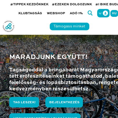
#TIPPEK KEZDŐKNEK
#EZEKEN DOLGOZUNK
#I BIKE BU
KLUBTAGSÁG
WEBSHOP
ADÓ 1%
HU
Támogass minket
MARADJUNK EGYÜTT!
Tagságoddal a bringabarát Magyarország
tett erőfeszítéseinket támogathatod, bales
felelősség- és lopásbiztosításban, renget
kedvezményben részesülhetsz.
TAG LESZEK!
BEJELENTKEZÉS