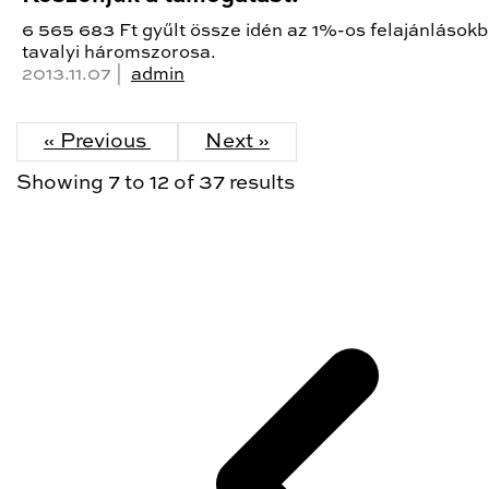
6 565 683 Ft gyűlt össze idén az 1%-os felajánlásokb
tavalyi háromszorosa.
2013.11.07 |
admin
« Previous
Next »
Showing
7
to
12
of
37
results