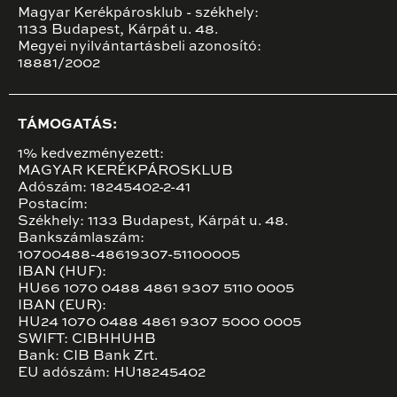
Magyar Kerékpárosklub - székhely:
1133 Budapest, Kárpát u. 48.
Megyei nyilvántartásbeli azonosító:
18881/2002
TÁMOGATÁS:
1% kedvezményezett:
MAGYAR KERÉKPÁROSKLUB
Adószám: 18245402-2-41
Postacím:
Székhely: 1133 Budapest, Kárpát u. 48.
Bankszámlaszám:
10700488-48619307-51100005
IBAN (HUF):
HU66 1070 0488 4861 9307 5110 0005
IBAN (EUR):
HU24 1070 0488 4861 9307 5000 0005
SWIFT: CIBHHUHB
Bank: CIB Bank Zrt.
EU adószám: HU18245402