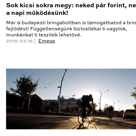
Sok kicsi sokra megy: neked pár forint, n
a napi működésünk!
Már 9 budapesti bringaboltban is támogathatod a bri
fejlődést! Függetlenségünk biztosítékai ti vagytok,
munkánkat ti teszitek lehetővé.
2015.03.16 |
Emese