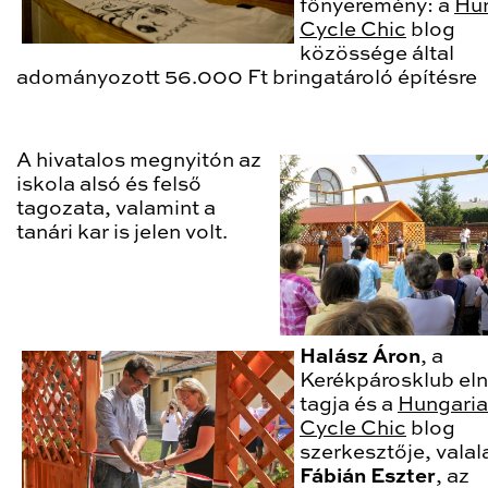
főnyeremény: a
Hu
Cycle Chic
blog
közössége által
adományozott 56.000 Ft bringatároló építésre
A hivatalos megnyitón az
iskola alsó és felső
tagozata, valamint a
tanári kar is jelen volt.
Halász Áron
, a
Kerékpárosklub el
tagja és a
Hungari
Cycle Chic
blog
szerkesztője, valal
Fábián Eszter
, az