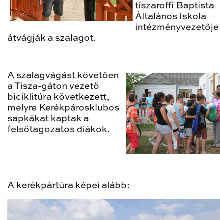
tiszaroffi Baptista
Általános Iskola
intézményvezetője
átvágják a szalagot.
A szalagvágást követően
a Tisza-gáton vezető
biciklitúra következett,
melyre Kerékpárosklubos
sapkákat kaptak a
felsőtagozatos diákok.
A kerékpártúra képei alább: