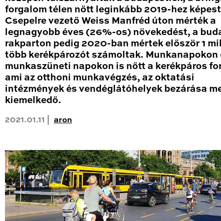
forgalom télen nőtt leginkább 2019-hez képest
Csepelre vezető Weiss Manfréd úton mérték a
legnagyobb éves (26%-os) növekedést, a bud
rakparton pedig 2020-ban mértek először 1 mil
több kerékpározót számoltak. Munkanapokon 
munkaszüneti napokon is nőtt a kerékpáros fo
ami az otthoni munkavégzés, az oktatási
intézmények és vendéglátóhelyek bezárása me
kiemelkedő.
2021.01.11 |
aron