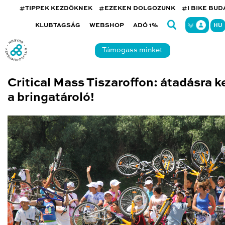
#TIPPEK KEZDŐKNEK
#EZEKEN DOLGOZUNK
#I BIKE BU
KLUBTAGSÁG
WEBSHOP
ADÓ 1%
HU
Támogass minket
Critical Mass Tiszaroffon: átadásra k
a bringatároló!