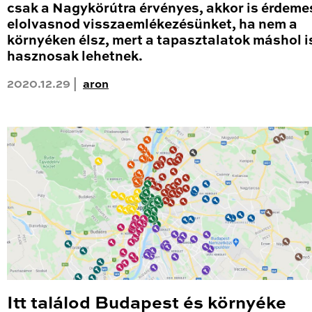
csak a Nagykörútra érvényes, akkor is érdeme
elolvasnod visszaemlékezésünket, ha nem a
környéken élsz, mert a tapasztalatok máshol i
hasznosak lehetnek.
2020.12.29 |
aron
Itt találod Budapest és környéke