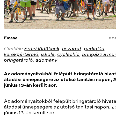
Emese
20
Cimkék:
Érdeklődőknek
,
tiszaroff
,
parkolás
,
kerékpártároló
,
iskola
,
cyclechic
,
bringázz a mu
bringatároló
,
adomány
Az adományaitokból felépült bringatároló hiva
átadási ünnepségére az utolsó tanítási napon, 
június 13-án került sor.
Az adományaitokból felépült bringatároló hivat
átadási ünnepségére az utolsó tanítási napon, 2
június 13-án került sor.