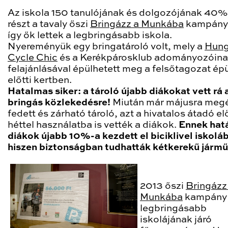
Az iskola 150 tanulójának és dolgozójának 40%-
részt a tavaly őszi
Bringázz a Munkába
kampány
így ők lettek a legbringásabb iskola.
Nyereményük egy bringatároló volt, mely a
Hung
Cycle Chic
és a Kerékpárosklub adományozóin
felajánlásával épülhetett meg a felsőtagozat ép
előtti kertben.
Hatalmas siker: a tároló újabb diákokat vett rá 
bringás közlekedésre!
Miután már májusra megé
fedett és zárható tároló, azt a hivatalos átadó el
héttel használatba is vették a diákok.
Ennek hat
diákok újabb 10%-a kezdett el biciklivel iskoláb
hiszen biztonságban tudhatták kétkerekű járm
2013 őszi
Bringázz
Munkába
kampány
legbringásabb
iskolájának járó