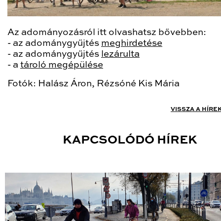
Az adományozásról itt olvashatsz bővebben:
- az adománygyűjtés
meghirdetése
- az adománygyűjtés
lezárulta
- a
tároló megépülése
Fotók: Halász Áron, Rézsóné Kis Mária
VISSZA A HÍRE
KAPCSOLÓDÓ HÍREK