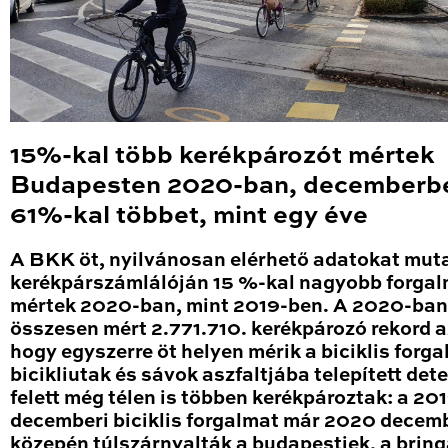
15%-kal több kerékpározót mértek
Budapesten 2020-ban, decemberb
61%-kal többet, mint egy éve
A BKK öt, nyilvánosan elérhető adatokat mut
kerékpárszámlálóján 15 %-kal nagyobb forga
mértek 2020-ban, mint 2019-ben. A 2020-ban
összesen mért 2.771.710. kerékpározó rekord a
hogy egyszerre öt helyen mérik a biciklis forga
bicikliutak és sávok aszfaltjába telepített det
felett még télen is többen kerékpároztak: a 20
decemberi biciklis forgalmat már 2020 decem
közepén túlszárnyalták a budapestiek, a brin