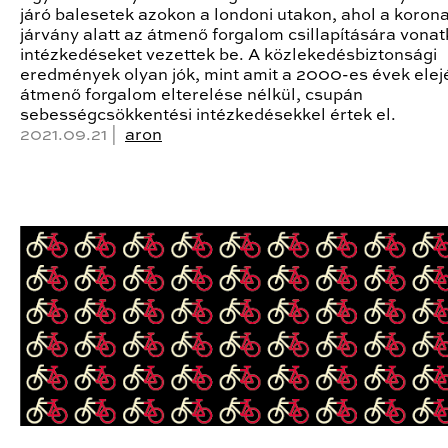
járó balesetek azokon a londoni utakon, ahol a korona
járvány alatt az átmenő forgalom csillapítására vona
intézkedéseket vezettek be. A közlekedésbiztonsági
eredmények olyan jók, mint amit a 2000-es évek elej
átmenő forgalom elterelése nélkül, csupán
sebességcsökkentési intézkedésekkel értek el.
2021.09.21 |
aron