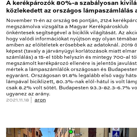
A kerékpározók 80%-a szabályosan kivilá
közlekedett az országos lámpaszámlálás a
November 11-én az ország 96 pontján, 2124 kerékpár
megszámolva vizsgálta a Magyar Kerékpárosklub
önkéntesek segítségével a biciklik világítását. Az akció
hogy valódi információkat nyújtson egy olyan témába
amiben az előítéletek erősebbek az adatoknál. 2019 
képest (tavaly a járványügyi korlátozások miatt elmar
számlálás) a 15-el több helyszín és mintegy 700-al t
megszámolt kerékpározó ellenére is jelentős javulást
mértek a lámpaszámlálók országosan és Budapeste
egyaránt. Országosan 91.8% legalább első vagy háts
lámpával biciklizett, 80.3%-nak elől-hátul is volt lám
csak 8.2% volt sötét. Budapesten 93.3-82.3-6.7% vo
ugyanez az arány.
2021.11.18 |
aron