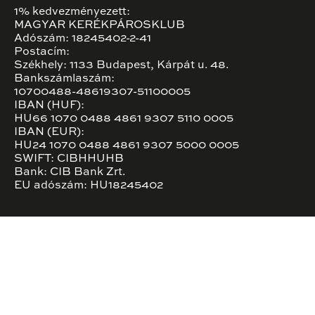
1% kedvezményezett:
MAGYAR KERÉKPÁROSKLUB
Adószám: 18245402-2-41
Postacím:
Székhely: 1133 Budapest, Kárpát u. 48.
Bankszámlaszám:
10700488-48619307-51100005
IBAN (HUF):
HU66 1070 0488 4861 9307 5110 0005
IBAN (EUR):
HU24 1070 0488 4861 9307 5000 0005
SWIFT: CIBHHUHB
Bank: CIB Bank Zrt.
EU adószám: HU18245402