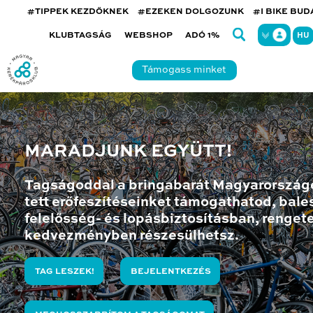
#TIPPEK KEZDŐKNEK
#EZEKEN DOLGOZUNK
#I BIKE BU
KLUBTAGSÁG
WEBSHOP
ADÓ 1%
HU
Támogass minket
MARADJUNK EGYÜTT!
Tagságoddal a bringabarát Magyarország
tett erőfeszítéseinket támogathatod, bales
felelősség- és lopásbiztosításban, renget
kedvezményben részesülhetsz.
TAG LESZEK!
BEJELENTKEZÉS