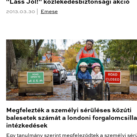
"Láss Jól!" közlekedésbiztonsági akció
2013.03.30 |
Emese
Megfelezték a személyi sérüléses közúti
balesetek számát a londoni forgalomcsilla
intézkedések
Egy tanulmány szerint megfeleződtek a személyi sér