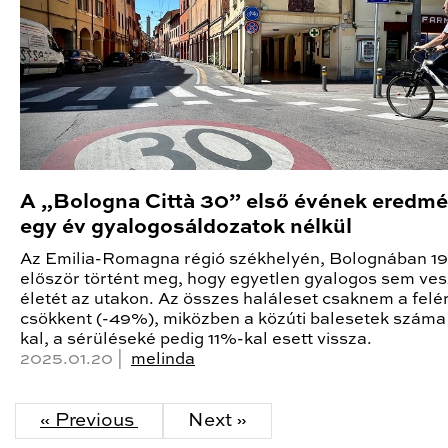
A „Bologna Città 30” első évének eredmé
egy év gyalogosáldozatok nélkül
Az Emilia-Romagna régió székhelyén, Bolognában 19
először történt meg, hogy egyetlen gyalogos sem ves
életét az utakon. Az összes haláleset csaknem a felé
csökkent (-49%), miközben a közúti balesetek szám
kal, a sérüléseké pedig 11%-kal esett vissza.
2025.01.20 |
melinda
« Previous
Next »