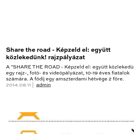
Share the road - Képzeld el: együtt
közlekedünk! rajzpályázat
A "SHARE THE ROAD - Képzeld el: együtt közlekedü
egy rajz-, fotó- és videópályázat, 10-19 éves fiatalok
számára. A fődíj egy amszterdami hétvége 2 főre.
2014.08.11 |
admin