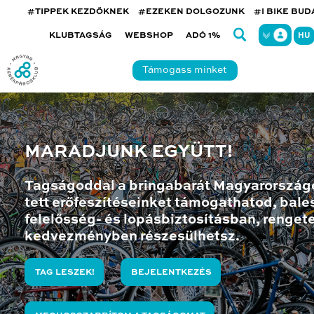
#TIPPEK KEZDŐKNEK
#EZEKEN DOLGOZUNK
#I BIKE BU
KLUBTAGSÁG
WEBSHOP
ADÓ 1%
HU
Támogass minket
MARADJUNK EGYÜTT!
Tagságoddal a bringabarát Magyarország
tett erőfeszítéseinket támogathatod, bales
felelősség- és lopásbiztosításban, renget
kedvezményben részesülhetsz.
TAG LESZEK!
BEJELENTKEZÉS