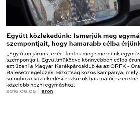
Együtt közlekedünk: Ismerjük meg egymá
szempontjait, hogy hamarabb célba érjün
„Egy úton járunk, ezért fontos megismernünk egymá
szempontjait. Együttműködve könnyebben célba érün
ezt üzeni a Magyar Kerékpárosklub és az ORFK - Or
Balesetmegelőzési Bizottság közös kampánya, mely 
különböző közlekedési eszközök használóit szeretné
közelebb hozni egymáshoz.
2016.06.06 |
aron