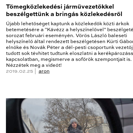
Tömegközlekedési járművezetőkkel
beszélgettünk a bringás közlekedésről
Újabb lehetőséget kaptunk a közlekedők közti árkok
betemetésére a "Kávézz a helyszínelővel" beszélget
sorozat februári eseményén. Vörös László baleseti
helyszínelő által rendezett beszélgetésen Kürti Gábor
elnöke és Novák Péter a dél-pesti csoportunk vezető
tudott sok tévhitet tudtunk eloszlatni a kerékpározás
kapcsolatban, megismerve a sofőrök szempontjait is.
Nézzétek meg a videót!
2019.02.25 |
aron