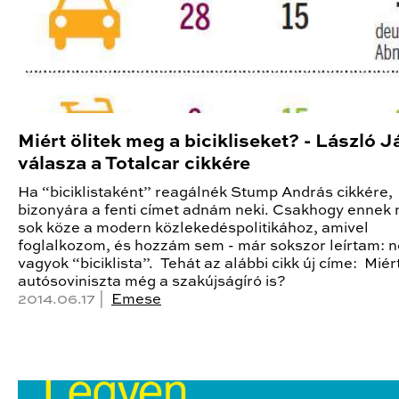
Miért ölitek meg a bicikliseket? - László 
válasza a Totalcar cikkére
Ha “biciklistaként” reagálnék Stump András cikkére,
bizonyára a fenti címet adnám neki. Csakhogy ennek 
sok köze a modern közlekedéspolitikához, amivel
foglalkozom, és hozzám sem - már sokszor leírtam: 
vagyok “biciklista”. Tehát az alábbi cikk új címe: Miér
autósoviniszta még a szakújságíró is?
2014.06.17 |
Emese