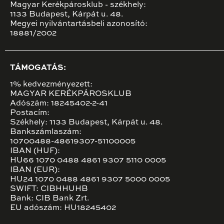
Magyar Kerékpárosklub - székhely:
1133 Budapest, Kárpát u. 48.
Megyei nyilvántartásbeli azonosító:
18881/2002
TÁMOGATÁS:
1% kedvezményezett:
MAGYAR KERÉKPÁROSKLUB
Adószám: 18245402-2-41
Postacím:
Székhely: 1133 Budapest, Kárpát u. 48.
Bankszámlaszám:
10700488-48619307-51100005
IBAN (HUF):
HU66 1070 0488 4861 9307 5110 0005
IBAN (EUR):
HU24 1070 0488 4861 9307 5000 0005
SWIFT: CIBHHUHB
Bank: CIB Bank Zrt.
EU adószám: HU18245402