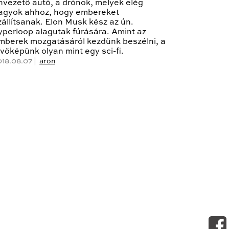
nvezető autó, a drónok, melyek elég
agyok ahhoz, hogy embereket
zállítsanak. Elon Musk kész az ún.
yperloop alagutak fúrására. Amint az
mberek mozgatásáról kezdünk beszélni, a
övőképünk olyan mint egy sci-fi.
018.08.07 |
aron