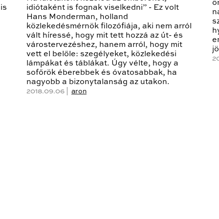
ö
is
idiótaként is fognak viselkedni” - Ez volt
n
Hans Monderman, holland
s
közlekedésmérnök filozófiája, aki nem arról
h
vált híressé, hogy mit tett hozzá az út- és
e
várostervezéshez, hanem arról, hogy mit
j
vett el belőle: szegélyeket, közlekedési
2
lámpákat és táblákat. Úgy vélte, hogy a
sofőrök éberebbek és óvatosabbak, ha
nagyobb a bizonytalanság az utakon.
2018.09.06 |
aron