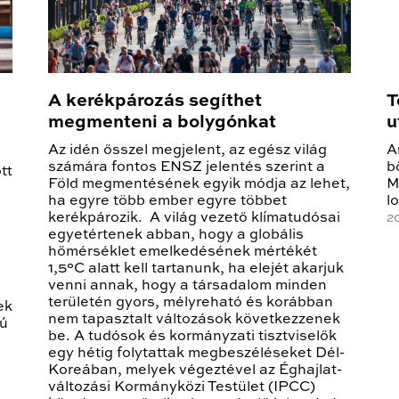
A kerékpározás segíthet
T
megmenteni a bolygónkat
u
Az idén ősszel megjelent, az egész világ
A
számára fontos ENSZ jelentés szerint a
b
tt
Föld megmentésének egyik módja az lehet,
M
ha egyre több ember egyre többet
l
kerékpározik. A világ vezető klímatudósai
20
egyetértenek abban, hogy a globális
hőmérséklet emelkedésének mértékét
1,5°C alatt kell tartanunk, ha elejét akarjuk
venni annak, hogy a társadalom minden
területén gyors, mélyreható és korábban
ek
nem tapasztalt változások következzenek
ú
be. A tudósok és kormányzati tisztviselők
egy hétig folytattak megbeszéléseket Dél-
Koreában, melyek végeztével az Éghajlat-
változási Kormányközi Testület (IPCC)