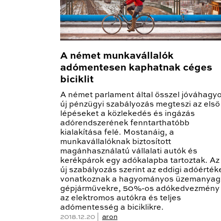
A német munkavállalók
adómentesen kaphatnak céges
biciklit
A német parlament által ősszel jóváhagyo
új pénzügyi szabályozás megteszi az első
lépéseket a közlekedés és ingázás
adórendszerének fenntarthatóbb
kialakítása felé. Mostanáig, a
munkavállalóknak biztosított
magánhasználatú vállalati autók és
kerékpárok egy adókalapba tartoztak. Az
új szabályozás szerint az eddigi adóérték
vonatkoznak a hagyományos üzemanyag
gépjárművekre, 50%-os adókedvezmény
az elektromos autókra és teljes
adómentesség a biciklikre.
2018.12.20 |
aron