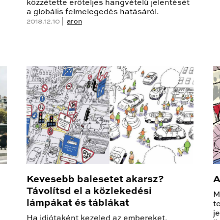
közzétette erőteljes hangvételű jelentését
a globális felmelegedés hatásáról.
2018.12.10 |
aron
Kevesebb balesetet akarsz?
A
Távolítsd el a közlekedési
M
lámpákat és táblákat
t
j
Ha idiótaként kezeled az embereket,