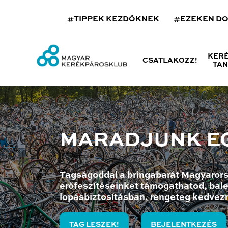
#TIPPEK KEZDŐKNEK
#EZEKEN D
KER
CSATLAKOZZ!
TA
MARADJUNK E
Tagságoddal a bringabarát Magyarors
erőfeszítéseinket támogathatod, bale
lopásbiztosításban, rengeteg kedvez
TAG LESZEK!
BEJELENTKEZÉS