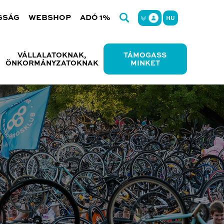
GSÁG
WEBSHOP
ADÓ 1%
HU
VÁLLALATOKNAK,
TÁMOGASS
ÖNKORMÁNYZATOKNAK
MINKET