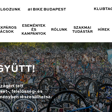
KLUBTA
OLGOZUNK
#I BIKE BUDAPEST
ESEMÉNYEK
ÉKPÁROS
SZAKMAI
ÉS
RÓLUNK
HÍREK
NÁCSOK
TUDÁSTÁR
KAMPÁNYOK
GYÜTT!
zágért tett
set-, felelősség- és
ményben részesülhetsz.