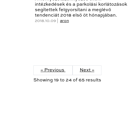
intézkedések és a parkolási korlátozások 
segítettek felgyorsítani a meglévő
tendenciát 2018 első öt hónapjában.
2018.10.09 |
aron
« Previous
Next »
Showing
19
to
24
of
65
results