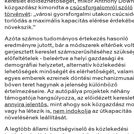
kereslet előidézhetőségét, mikor Anthony Dow
közgazdász kimondta a
csúcsforgalomról szóló
törvényét
: „városi gyorsforgalmi utakon csúcsi
torlódás a maximális kapacitás elérése érdekéb
növekszik.”
Azóta számos tudományos értekezés hasonló
eredményre jutott, bár a módszerek eltérőek vol
gerjesztett kereslet számszerűsítéséhez szüksé
előfeltételek - beleértve a helyi gazdasági és
demográfiai helyzetet, alternatív közlekedési
lehetőségek minőségét és elérhetőségét, valami
egyes emberek ezreinek döntési mechanizmusait
bőven teret hagynak a jelenség különböző
értelmezéseire. Az autópálya projektek néhány
támogatója hangsúlyozza, az előidézett keresle
annyira jelentős
, mint ahogy sok közgazdász mo
vagy ha létezik is,
nem indokolja
az útkapacitás
növelésének leállítását.
A legtöbb állami tisztségviselő és közlekedési