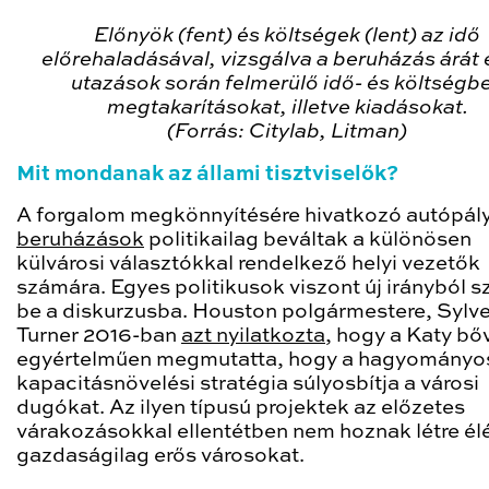
Előnyök (fent) és költségek (lent) az idő
előrehaladásával, vizsgálva a beruházás árát 
utazások során felmerülő idő- és költségbe
megtakarításokat, illetve kiadásokat.
(Forrás: Citylab, Litman)
Mit mondanak az állami tisztviselők?
A forgalom megkönnyítésére hivatkozó autópál
beruházások
politikailag beváltak a különösen
külvárosi választókkal rendelkező helyi vezetők
számára. Egyes politikusok viszont új irányból s
be a diskurzusba. Houston polgármestere, Sylve
Turner 2016-ban
azt nyilatkozta
, hogy a Katy bő
egyértelműen megmutatta, hogy a hagyományo
kapacitásnövelési stratégia súlyosbítja a városi
dugókat. Az ilyen típusú projektek az előzetes
várakozásokkal ellentétben nem hoznak létre él
gazdaságilag erős városokat.