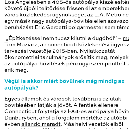
Los Angelesben a 405-ös autópálya kiszélesíté
követő újbóli telítődése frissen él az emberekben
város közlekedési ügynöksége, az L.A. Metro n
egy másik nagy autópálya-bővítés ellen szavazot
beruházást Eric Gercetti polgármester sem tám
„Építkezéssel nem tudsz kijutni a dugóból” –
m
Tom Maziarz, a connecticuti közlekedési ügyosz
tervezési vezetője 2015-ben. Nyilatkozatát
ökonometriai tanulmányok erősítik meg, melyek 
az autópálya-bővítések pénzügyi szempontból 
érik meg.
Végül is akkor miért bővülnek még mindig az
autópályák?
Egyes államok és városok továbbra is az utak
bővítésében látják a jövőt. A fentiek ellenére
Connecticut folytatja az I-84-es autópálya bővít
Danburyben, ahol a forgalom mértéke az utóbbi 
évben
állandó maradt
. Más helyi vezetők élből