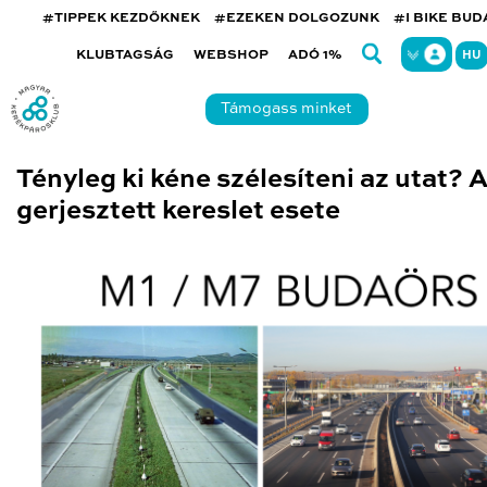
#TIPPEK KEZDŐKNEK
#EZEKEN DOLGOZUNK
#I BIKE BU
KLUBTAGSÁG
WEBSHOP
ADÓ 1%
HU
Támogass minket
Tényleg ki kéne szélesíteni az utat? 
gerjesztett kereslet esete