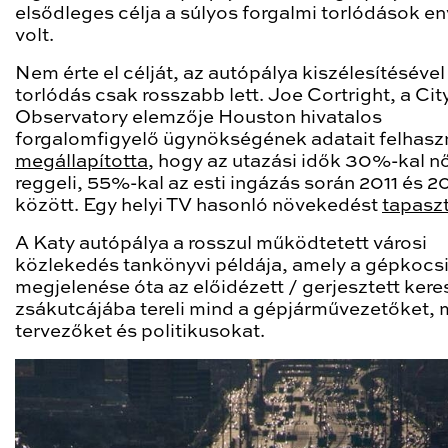
elsődleges célja a súlyos forgalmi torlódások en
volt.
Nem érte el célját, az autópálya kiszélesítésével
torlódás csak rosszabb lett. Joe Cortright, a Cit
Observatory elemzője Houston hivatalos
forgalomfigyelő ügynökségének adatait felhasz
megállapította
, hogy az utazási idők 30%-kal n
reggeli, 55%-kal az esti ingázás során 2011 és 2
között. Egy helyi TV hasonló növekedést
tapaszt
A Katy autópálya a rosszul működtetett városi
közlekedés tankönyvi példája, amely a gépkocs
megjelenése óta az előidézett / gerjesztett kere
zsákutcájába tereli mind a gépjárművezetőket, 
tervezőket és politikusokat.