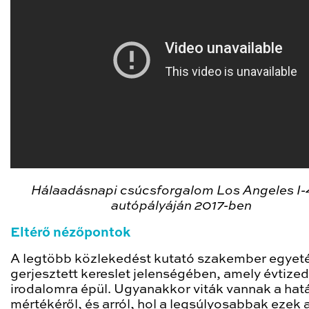
Hálaadásnapi csúcsforgalom Los Angeles I
autópályáján 2017-ben
Eltérő nézőpontok
A legtöbb közlekedést kutató szakember egyeté
gerjesztett kereslet jelenségében, amely évtize
irodalomra épül. Ugyanakkor viták vannak a hat
mértékéről, és arról, hol a legsúlyosabbak ezek 