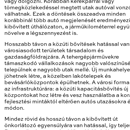
vagy dolgozni. Korábban kerékpárral vagy
tömegközlekedéssel megtett utak autóval von
válhatnak. Ezek a döntések összeadva minden
korábbinál több autó megjelenését eredményezi
kibővített úthálózaton, a járműkilométerrel együ
növelve a légszennyezést is.
Hosszabb távon a közúti bővítések hatással van
városiasodott területek társadalom és
gazdaságföldrajzára. A tehergépjárművekre
támaszkodó vállalkozások nagyobb valószínűs
települnek e nagyobb utak mellé. Új munkahely
jöhetnek létre, a közelben lakótelepek és
bevásárlóközpontok épülhetnek. A városi forma
az infrastruktúrára: a közúti kapacitásbővítés új
központokat hoz létre és vesz használatba a ko
fejlesztési mintáktól eltérően autós utazásokra 
módon.
Mindez rövid és hosszú távon a kibővített út
önkorlátozó egyensúlyára van hatással, így telje