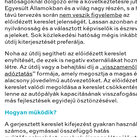
hatóságoknál dolgozó erre a következtetésre jut
Egyesült Államokban és a világ nagy részén, s a
távú tervezés során
nem veszik figyelembe
az
előidézett kereslet jelenségét. Lassan azonban 
nyilvánosság és a választott képviselők is észre
a jeleket. Sok közlekedési hatóság mégis inkáb
útdíj kiterjesztését preferálja.
Noha az útdíj segítheti az előidézett kereslet
enyhítését, de ezek is negatív externáliákat hoz
létre. Az útdíj vagy a behajtási díj a „
visszamenő
adóztatás
” formája, amely megosztja a magas 
alacsony jövedelmű autóvezetőket. Az előidézet
kereslet valódi megoldása a kereslet csökkenté
lenne az autópályák kapacitásának visszafogás
más fejlesztések egyidejű ösztönzésével.
Hogyan működik?
A gerjesztett kereslet kifejezést gyakran haszná
számos, egymással összefüggő hatás