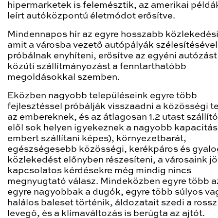
hipermarketek is felemésztik, az amerikai péld
leírt autóközpontú életmódot erősítve.
Mindennapos hír az egyre hosszabb közlekedés
amit a városba vezető autópályák szélesítésével
próbálnak enyhíteni, erősítve az egyéni autózást
közúti szállítmányozást a fenntarthatóbb
megoldásokkal szemben.
Eközben nagyobb településeink egyre több
fejlesztéssel próbálják visszaadni a közösségi t
az embereknek, és az átlagosan 1.2 utast szállít
elől sok helyen igyekeznek a nagyobb kapacitás
embert szállítani képes), környezetbarát,
egészségesebb közösségi, kerékpáros és gyal
közlekedést előnyben részesíteni, a városaink jö
kapcsolatos kérdésekre még mindig nincs
megnyugtató válasz. Mindeközben egyre több a
egyre nagyobbak a dugók, egyre több súlyos va
halálos baleset történik, áldozatait szedi a rossz
levegő, és a klímaváltozás is berúgta az ajtót.