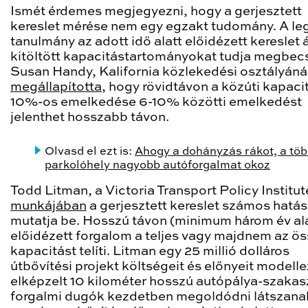
Ismét érdemes megjegyezni, hogy a gerjesztett
kereslet mérése nem egy egzakt tudomány. A le
tanulmány az adott idő alatt előidézett kereslet á
kitöltött kapacitástartományokat tudja megbecs
Susan Handy, Kalifornia közlekedési osztályáná
megállapította
, hogy rövidtávon a közúti kapaci
10%-os emelkedése 6-10% közötti emelkedést
jelenthet hosszabb távon.
Olvasd el ezt is:
Ahogy a dohányzás rákot, a tö
parkolóhely nagyobb autóforgalmat okoz
Todd Litman, a Victoria Transport Policy Institut
munkájában
a gerjesztett kereslet számos hatás
mutatja be. Hosszú távon (minimum három év ala
előidézett forgalom a teljes vagy majdnem az ös
kapacitást telíti. Litman egy 25 millió dolláros
útbővítési projekt költségeit és előnyeit modell
elképzelt 10 kilométer hosszú autópálya-szakas
forgalmi dugók kezdetben megoldódni látszana