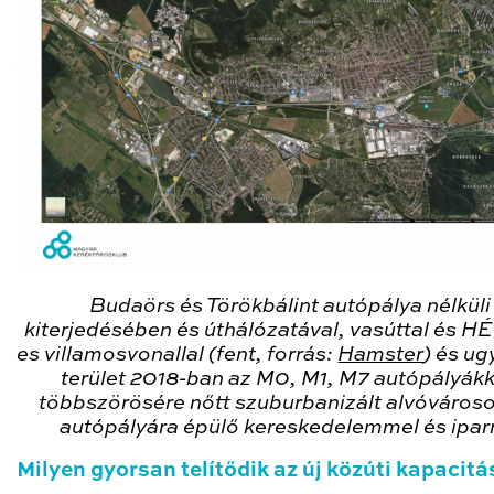
Budaörs és Törökbálint autópálya nélküli
kiterjedésében és úthálózatával, vasúttal és HÉ
es villamosvonallal (fent, forrás:
Hamster
) és ug
terület 2018-ban az M0, M1, M7 autópályákk
többszörösére nőtt szuburbanizált alvóvároso
autópályára épülő kereskedelemmel és iparr
Milyen gyorsan telítődik az új közúti kapacitá