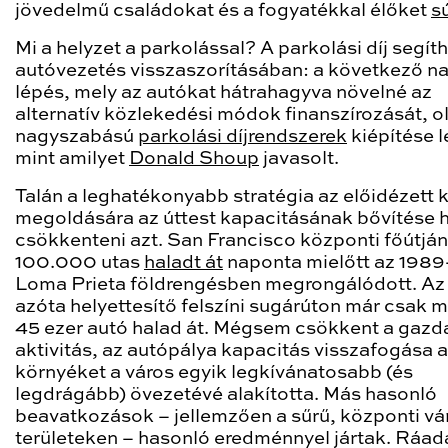
jövedelmű családokat és a fogyatékkal élőket
s
Mi a helyzet a parkolással? A parkolási díj segíth
autóvezetés visszaszorításában: a következő n
lépés, mely az autókat hátrahagyva növelné az
alternatív közlekedési módok finanszírozását, o
nagyszabású
parkolási díjrendszerek
kiépítése l
mint amilyet
Donald Shoup
javasolt.
Talán a leghatékonyabb stratégia az előidézett k
megoldására az úttest kapacitásának bővítése h
csökkenteni azt. San Francisco központi főútján
100.000 utas
haladt át
naponta mielőtt az 1989
Loma Prieta földrengésben megrongálódott. Az 
azóta helyettesítő felszíni sugárúton már csak 
45 ezer autó halad át. Mégsem csökkent a gazd
aktivitás, az autópálya kapacitás visszafogása a
környéket a város egyik legkívánatosabb (és
legdrágább) övezetévé alakította. Más hasonló
beavatkozások – jellemzően a sűrű, központi vá
területeken – hasonló eredménnyel jártak. Ráad