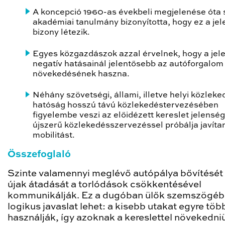
A koncepció 1960-as évekbeli megjelenése óta
akadémiai tanulmány bizonyította, hogy ez a je
bizony létezik.
Egyes közgazdászok azzal érvelnek, hogy a jel
negatív hatásainál jelentősebb az autóforgalom
növekedésének haszna.
Néhány szövetségi, állami, illetve helyi közleke
hatóság hosszú távú közlekedéstervezésében
figyelembe veszi az előidézett kereslet jelenség
újszerű közlekedésszervezéssel próbálja javítan
mobilitást.
Összefoglaló
Szinte valamennyi meglévő autópálya bővítését
újak átadását a torlódások csökkentésével
kommunikálják. Ez a dugóban ülők szemszögéb
logikus javaslat lehet: a kisebb utakat egyre tö
használják, így azoknak a kereslettel növekedniü