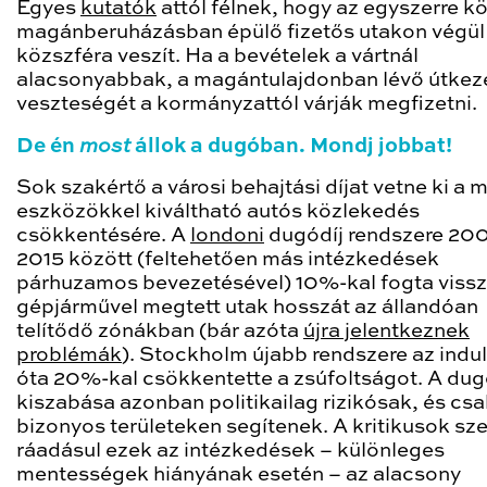
Egyes
kutatók
attól félnek, hogy az egyszerre kö
magánberuházásban épülő fizetős utakon végül
közszféra veszít. Ha a bevételek a vártnál
alacsonyabbak, a magántulajdonban lévő útkez
veszteségét a kormányzattól várják megfizetni.
De én
most
állok a dugóban. Mondj jobbat!
Sok szakértő a városi behajtási díjat vetne ki a 
eszközökkel kiváltható autós közlekedés
csökkentésére. A
londoni
dugódíj rendszere 20
2015 között (feltehetően más intézkedések
párhuzamos bevezetésével) 10%-kal fogta vissz
gépjárművel megtett utak hosszát az állandóan
telítődő zónákban (bár azóta
újra jelentkeznek
problémák
). Stockholm újabb rendszere az indu
óta 20%-kal csökkentette a zsúfoltságot. A dug
kiszabása azonban politikailag rizikósak, és csa
bizonyos területeken segítenek. A kritikusok sze
ráadásul ezek az intézkedések – különleges
mentességek hiányának esetén – az alacsony