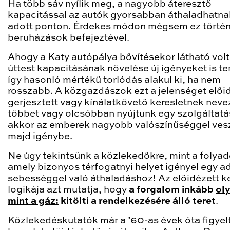
Ha több sáv nyílik meg, a nagyobb áteresztő
kapacitással az autók gyorsabban áthaladhatna
adott ponton. Érdekes módon mégsem ez történ
beruházások befejeztével.
Ahogy a Katy autópálya bővítésekor látható volt
úttest kapacitásának növelése új igényeket is te
így hasonló mértékű torlódás alakul ki, ha nem
rosszabb. A közgazdászok ezt a jelenséget előid
gerjesztett vagy kínálatkövető keresletnek nevez
többet vagy olcsóbban nyújtunk egy szolgáltatá
akkor az emberek nagyobb valószínűséggel ves
majd igénybe.
Ne úgy tekintsünk a közlekedőkre, mint a folyad
amely bizonyos térfogatnyi helyet igényel egy a
sebességgel való áthaladáshoz! Az előidézett ke
logikája azt mutatja, hogy
a forgalom inkább
oly
mint a gáz:
kitölti a rendelkezésére álló teret
.
Közlekedéskutatók már a ’60-as évek óta figyel