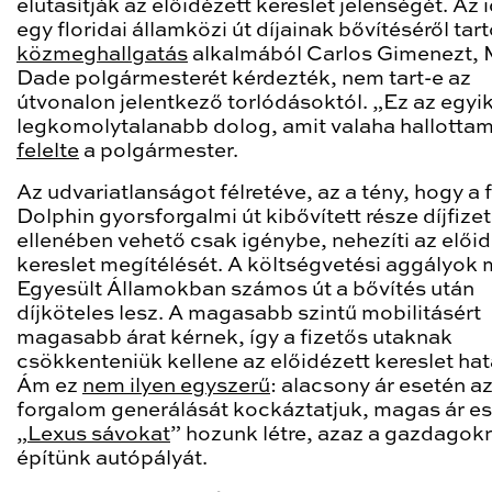
elutasítják az előidézett kereslet jelenségét. Az 
egy floridai államközi út díjainak bővítéséről tart
közmeghallgatás
alkalmából Carlos Gimenezt, 
Dade polgármesterét kérdezték, nem tart-e az
útvonalon jelentkező torlódásoktól. „Ez az egyi
legkomolytalanabb dolog, amit valaha hallottam
felelte
a polgármester.
Az udvariatlanságot félretéve, az a tény, hogy a f
Dolphin gyorsforgalmi út kibővített része díjfize
ellenében vehető csak igénybe, nehezíti az előid
kereslet megítélését. A költségvetési aggályok m
Egyesült Államokban számos út a bővítés után
díjköteles lesz. A magasabb szintű mobilitásért
magasabb árat kérnek, így a fizetős utaknak
csökkenteniük kellene az előidézett kereslet hat
Ám ez
nem ilyen egyszerű
: alacsony ár esetén a
forgalom generálását kockáztatjuk, magas ár e
„
Lexus sávokat
” hozunk létre, azaz a gazdagok
építünk autópályát.