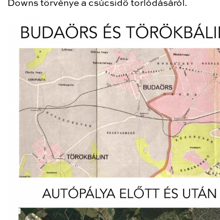
Downs törvénye a csúcsidő torlódásáról.