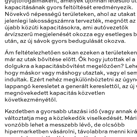
gyűjtőfogalmaként, amelyek újonnan létesülő u
kapacitásának gyors feltöltését eredményezik.
Növekvő népességű területeken, ahol az utakat
jelenlegi lakosságszámra tervezték, megnőtt az
újabb közúti kapacitásokra, ami autóvezetők
árvízszerű megjelenését okozza egy esetleges b
után, az új sávok gyors bedugulását okozva.
Ám feltételezhetően sokan ezeken a területeken
már az utak bővítése előtt. Ők hogy jutottak el a
dolgukra a kapacitásbővítést megelőzően? Lehe
hogy máskor vagy máshogy utaztak, vagy el se
indultak. Ezért nehéz megkülönböztetni az úgyn
lappangó keresletet a generált kereslettől, az új
megnövekedett kapacitás közvetlen
következményétől.
Kezdetben a gyorsabb utazási idő (vagy annak é
változtatja meg a közlekedők viselkedését. Mári
vonzóbb lehet a messzebb lévő, de olcsóbb
hipermarketben vásárolni, távolabbra menni kir