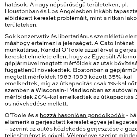
hatások. A nagy népsűrűségű területeken, pl.
Houstonban és Los Angelesben inkább tapaszta
előidézett kereslet problémáit, mint a ritkán lako
területeken.
Sok konzervatív és libertariánus szemléletű ele
máshogy értelmezi a jelenséget. A Cato Intézet
munkatársa, Randal O’Toole
azzal érvel a gerjes
kereslet elmélete ellen
, hogy az Egyesült Állam
gépjárművel megtett mérföldek az utak bővítésé
függetlenül növekedtek. Bostonban a gépjármű
megtett mérföldek 1983-1993 között 35%-kal
emelkedtek, míg az útkapacitás csak 1%-kal nőtt
szemben a Wisconsin-i Madisonban az autóval 
mérföldek 20%-kal emelkedtek az útkapacitás
os növekedése mellett.
O’Toole és a
hozzá hasonlóan gondolkodók
- bá
elismerik a gerjesztett kereslet egyes jellegzete
– szerint az autós közlekedés gerjesztése a gaz
teljesítményt is növeli. Véleménye szerint minde