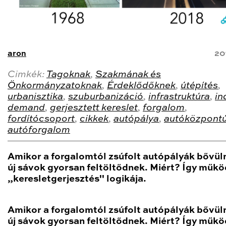
aron
20
Cimkék:
Tagoknak
,
Szakmának és
Önkormányzatoknak
,
Érdeklődőknek
,
útépítés
,
urbanisztika
,
szuburbanizáció
,
infrastruktúra
,
in
demand
,
gerjesztett kereslet
,
forgalom
,
fordítócsoport
,
cikkek
,
autópálya
,
autóközpont
autóforgalom
Amikor a forgalomtól zsúfolt autópályák bővül
új sávok gyorsan feltöltődnek. Miért? Így műkö
„keresletgerjesztés" logikája.
Amikor a forgalomtól zsúfolt autópályák bővül
új sávok gyorsan feltöltődnek. Miért? Így műkö