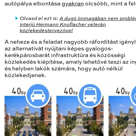
autópálya elbontása
gyakran
olcsóbb, mint a fel
Olvasd el ezt is:
A dugó önmagában nem problé
interjú Hermann Knoflacher veterán
közlekedéstervezővel
A neheze és a feladat nagyobb ráfordítást igényl
az alternatívát nyújtani képes gyalogos-
kerékpárosbarát infrastruktúra és közösségi
közlekedés kiépítése, amely lehetővé teszi az i
és helyben lakók számára, hogy autó nélkül
közlekedjenek.