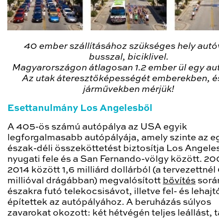
40 ember szállításához szükséges hely autó
busszal, biciklivel.
Magyarországon átlagosan 1.2 ember ül egy au
Az utak áteresztőképességét emberekben, é
járművekben mérjük!
Esettanulmány Los Angelesből
A 405-ös számú autópálya az USA egyik
legforgalmasabb autópályája, amely szinte az e
észak-déli összeköttetést biztosítja Los Angele
nyugati fele és a San Fernando-völgy között. 20
2014 között 1,6 milliárd dollárból (a tervezettné
millióval drágábban) megvalósított
bővítés
sorá
északra futó telekocsisávot, illetve fel- és lehaj
építettek az autópályához. A beruházás súlyos
zavarokat okozott: két hétvégén teljes leállást, t