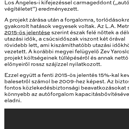
Los Angeles-i kifejezéssel carmageddont („aut
végítéletet”) eredményezett.
A projekt zárása után a forgalomra, torlódásokr
gyakorolt hatások vegyesek voltak. Az L.A. Met
2015-ös jelentése
szerint észak felé nőttek a dél
utazási idők, a csúcsidőszak viszont két órával
rövidebb lett, ami kiszámíthatóbb utazási időkh
vezetett. A korábbi megyei felügyelő Zev Yarosl
projekt költségeinek túllépéséről és annak nettó
előnyeiről rossz szájízzel nyilatkozott.
Ezzel együtt a fenti 2015-ös jelentés 15%-kal k
balesetről számol be 2009-hez képest. Az bizto
fontos közlekedésbiztonsági beavatkozásokat 
könnyebb az autóforgalom kapacitásbővítéséve
eladni.