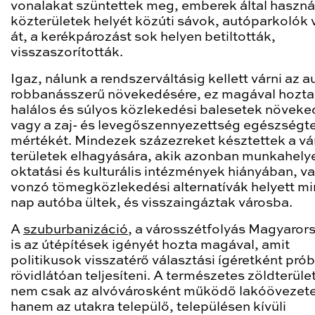
vonalakat szüntettek meg, emberek által haszná
közterületek helyét közúti sávok, autóparkolók 
át, a kerékpározást sok helyen betiltották,
visszaszorították.
Igaz, nálunk a rendszerváltásig kellett várni az 
robbanásszerű növekedésére, ez magával hozta
halálos és súlyos közlekedési balesetek növeke
vagy a zaj- és levegőszennyezettség egészségt
mértékét. Mindezek százezreket késztettek a vá
területek elhagyására, akik azonban munkahely
oktatási és kulturális intézmények hiányában, v
vonzó tömegközlekedési alternatívák helyett m
nap autóba ültek, és visszaingáztak városba.
A
szuburbanizáció
, a városszétfolyás Magyaror
is az útépítések igényét hozta magával, amit
politikusok visszatérő választási ígéretként pró
rövidlátóan teljesíteni. A természetes zöldterüle
nem csak az alvóvárosként működő lakóövezet
hanem az utakra települő, településen kívüli