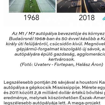
Az M1 / M7 autópálya bevezetője és környez
Budaörsnél 1968-ban és 50 évvel később a K
király úti felüljáróról, csúcsidőn kívül. Megnöv
gépjármű-forgalmat kiszolgáló új sávok, a
autópályára épülő gazdaság, agglomeráci
kertvárosok.
(Fotó: Uvaterv - Fortepan, Halász Áron)
Legszélesebb pontján 26 sávjával a houstoni Ka
autópálya a gépkocsik Mississippije. Mérete e
és 2011 között 2,8 milliárd dollár értékű bővítési
eredménye, melynek köszönhetően Észak-Amer
legszélesebb autópályája lett. A mega-projekt