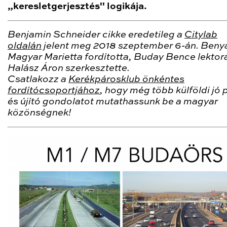
„keresletgerjesztés" logikája.
Benjamin Schneider cikke eredetileg a
Citylab
oldalán
jelent meg 2018 szeptember 6-án. Beny
Magyar Marietta fordította, Buday Bence lektorá
Halász Áron szerkesztette.
Csatlakozz a
Kerékpárosklub önkéntes
fordítócsoportjához
, hogy még több külföldi jó 
és újító gondolatot mutathassunk be a magyar
közönségnek!