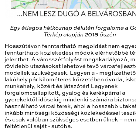
Egy átlagos hétköznap délután forgaloma a G
Térkép alapján 2018 őszén
Hosszútávon fenntartható megoldást nem egyed
fenntartható közlekedési módok elérhetőbbé té
jelenthet. A városszétfolyást megakadályozó, m
rövidebb utazásokat lehetővé tevő városfejleszt
modellek szükségesek. Legyen a - megfizethető
lakóhely pár kilométeres körzetében óvoda, isko
munkahely, közért és játszótér! Legyenek
forgalomcsillapított, gyalog és kerékpárral a
gyerekektől idősekig mindenki számára bizton
használható városi terek, ahol a hosszabb utaka
inkább minőségi közösségi közlekedéssel teszi
és csak valóban szükséges esetben ülnek – nem
feltétlenül saját - autóba.