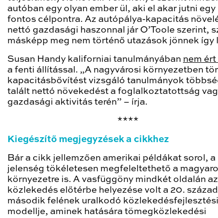
autóban egy olyan ember ül, aki el akar jutni egy
fontos célpontra. Az autópálya-kapacitás növel
nettó gazdasági haszonnal jár O’Toole szerint, s
másképp meg nem történő utazások jönnek így l
Susan Handy kaliforniai tanulmányában
nem ért
a fenti állítással. „A nagyvárosi környezetben tö
kapacitásbővítést vizsgáló tanulmányok többs
talált nettó növekedést a foglalkoztatottság va
gazdasági aktivitás terén” – írja.
****
Kiegészítő megjegyzések a cikkhez
Bár a cikk jellemzően amerikai példákat sorol, a
jelenség tökéletesen megfeleltethető a magyaro
környezetre is. A vasfüggöny mindkét oldalán az
közlekedés előtérbe helyezése volt a 20. század
második felének uralkodó közlekedésfejlesztés
modellje, aminek hatására tömegközlekedési