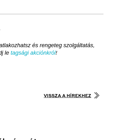
.
tlakozhatsz és rengeteg szolgáltatás,
dj le
tagsági akciónkról
!
VISSZA A HÍREKHEZ