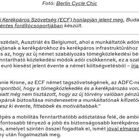
Fotó:
Berlin Cycle Chic
 Kerékpáros Szövetség (ECF) honlapján jelent meg
, Bud
éntes fordítócsoportjában
készült.
szédait, Ausztriát és Belgiumot, ahol a munkáltatók adó
ajtanak a kerékpárokhoz és kerékpáros infrastruktúrához
s az, hogy az új német szabályozás tömegközlekedési bér
nntartható közlekedési módok adói csökkennek, ez a sza
 euró kiesést jelent évente a német költségvetésből –
írj
anie Krone, az ECF német tagszövetségének, az ADFC-nek
empontból, hogy a tömegközlekedés és a kerékpározás vonz
att még nem tisztázott, hogy az új törvény valóban pénzüg
ékpárok biztosítása mindenesetre a munkáltatónak kifizet
z ki évente, fittebbek és motiváltabbak."
épés a mobilitás fenntarthatóbb adóztatása felé, de ambi
 fontosabb tényező a jobb és biztonságosabb kerékpáros 
, amelyet szintén ősszel fogadtak el, ismét
jóval elmara
ány után fogalmaztak meg.