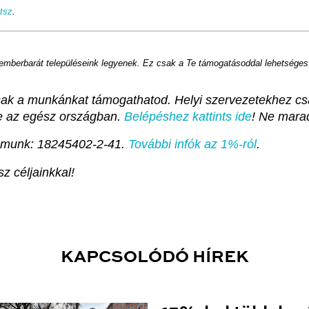
atsz
.
 emberbarát településeink legyenek. Ez csak a Te támogatásoddal lehetséges
sak a munkánkat támogathatod. Helyi szervezetekhez csa
te az egész országban.
Belépéshez kattints ide
! Ne mara
ámunk: 18245402-2-41.
További infók az 1%-ról
.
z céljainkkal!
KAPCSOLÓDÓ HÍREK