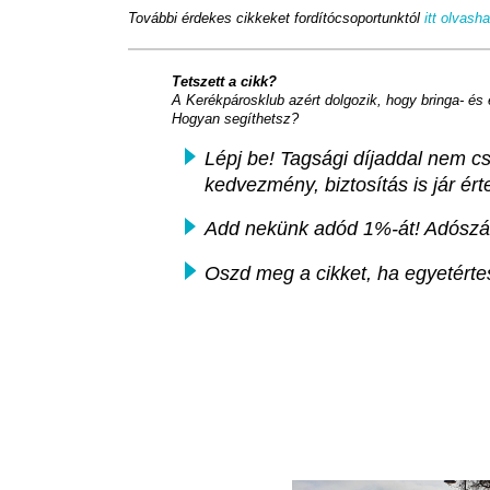
További érdekes cikkeket fordítócsoportunktól
itt olvash
Tetszett a cikk?
A Kerékpárosklub azért dolgozik, hogy bringa- és
Hogyan segíthetsz?
Lépj be! Tagsági díjaddal nem c
kedvezmény, biztosítás is jár ér
Add nekünk adód 1%-át! Adósz
Oszd meg a cikket, ha egyetértes