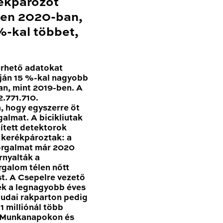
ékpározót
en 2020-ban,
-kal többet,
érhető adatokat
ján 15 %-kal nagyobb
n, mint 2019-ben. A
.771.710.
, hogy egyszerre öt
galmat. A bicikliutak
pített detektorok
n kerékpároztak: a
forgalmat már 2020
nyalták a
rgalom télen nőtt
t. A Csepelre vezető
ék a legnagyobb éves
udai rakparton pedig
 milliónál több
. Munkanapokon és