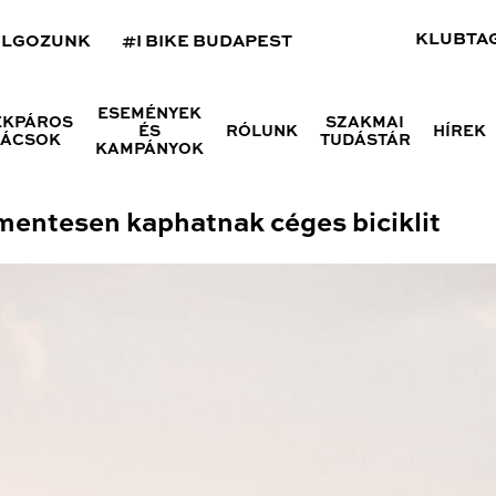
KLUBTA
OLGOZUNK
#I BIKE BUDAPEST
ESEMÉNYEK
ÉKPÁROS
SZAKMAI
ÉS
RÓLUNK
HÍREK
NÁCSOK
TUDÁSTÁR
KAMPÁNYOK
entesen kaphatnak céges biciklit