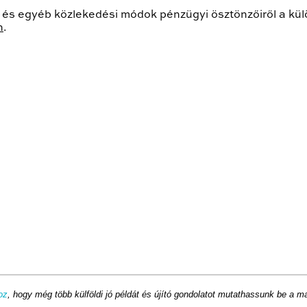
s és egyéb közlekedési módok pénzügyi ösztönzőiről a kü
n
.
oz
, hogy még több külföldi jó példát és újító gondolatot mutathassunk be a 