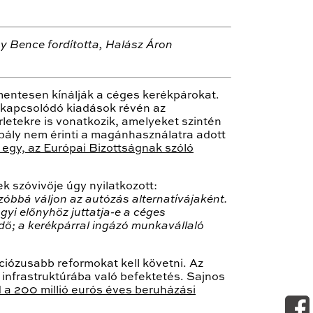
ay Bence
fordította
, Halász Áron
mentesen kínálják a céges kerékpárokat.
 kapcsolódó kiadások révén az
letekre is vonatkozik, amelyeket szintén
bály nem érinti a magánhasználatra adott
a egy, az Európai Bizottságnak szóló
 szóvivője úgy nyilatkozott:
óbbá váljon az autózás alternatívájaként.
yi előnyhöz juttatja-e a céges
ődő; a kerékpárral ingázó munkavállaló
ciózusabb reformokat kell követni. Az
infrastruktúrába való befektetés. Sajnos
d a 200 millió eurós éves beruházási