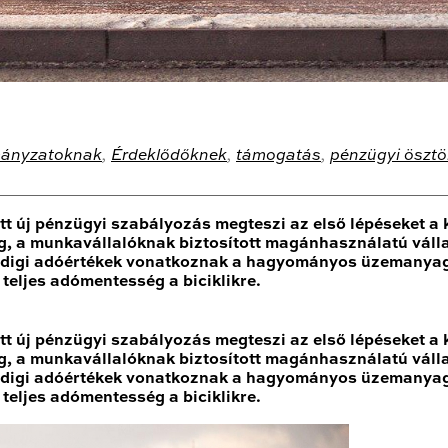
ányzatoknak
,
Érdeklődőknek
,
támogatás
,
pénzügyi öszt
tt új pénzügyi szabályozás megteszi az első lépéseket 
ig, a munkavállalóknak biztosított magánhasználatú váll
z eddigi adóértékek vonatkoznak a hagyományos üzemany
eljes adómentesség a biciklikre.
tt új pénzügyi szabályozás megteszi az első lépéseket 
ig, a munkavállalóknak biztosított magánhasználatú váll
z eddigi adóértékek vonatkoznak a hagyományos üzemany
eljes adómentesség a biciklikre.