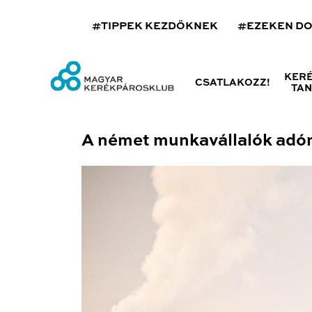
#TIPPEK KEZDŐKNEK
#EZEKEN D
KER
CSATLAKOZZ!
TA
A német munkavállalók adóm