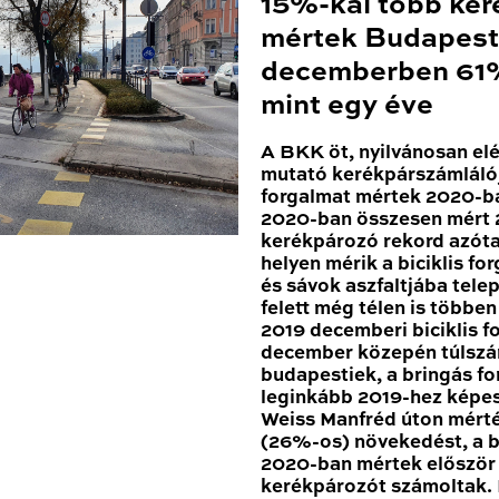
15%-kal több ker
mértek Budapest
decemberben 61%
mint egy éve
A BKK öt, nyilvánosan el
mutató kerékpárszámláló
forgalmat mértek 2020-ba
2020-ban összesen mért 2
kerékpározó rekord azóta
helyen mérik a biciklis for
és sávok aszfaltjába tele
felett még télen is többe
2019 decemberi biciklis 
december közepén túlszár
budapestiek, a bringás fo
leginkább 2019-hez képes
Weiss Manfréd úton mért
(26%-os) növekedést, a b
2020-ban mértek először 1
kerékpározót számoltak