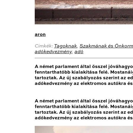
aron
Cimkék:
Tagoknak
,
Szakmának és Önkorm
adókedvezmény
,
adó
A német parlament által ősszel jóváhagyo
fenntarthatóbb kialakítása felé. Mostaná
tartoztak. Az új szabályozás szerint a
adókedvezmény az elektromos autókra és t
A német parlament által ősszel jóváhagyo
fenntarthatóbb kialakítása felé. Mostaná
tartoztak. Az új szabályozás szerint a
adókedvezmény az elektromos autókra és t