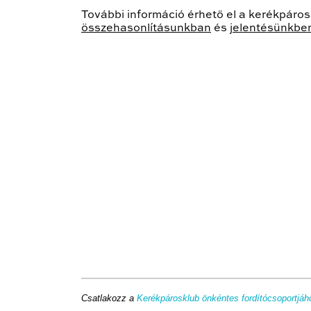
További információ érhető el a kerékpáro
összehasonlításunkban
és
jelentésünkbe
Csatlakozz a
Kerékpárosklub önkéntes fordítócsoportjáh