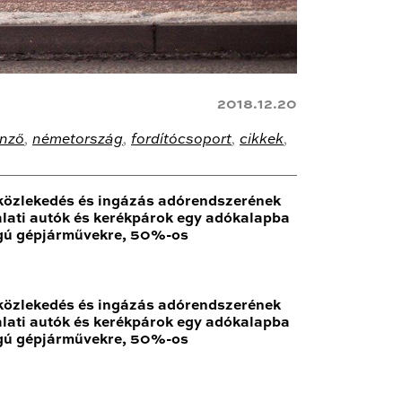
2018.12.20
önző
,
németország
,
fordítócsoport
,
cikkek
,
a közlekedés és ingázás adórendszerének
alati autók és kerékpárok egy adókalapba
agú gépjárművekre, 50%-os
a közlekedés és ingázás adórendszerének
alati autók és kerékpárok egy adókalapba
agú gépjárművekre, 50%-os