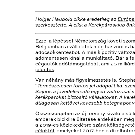
Holger Haubold cikke eredetileg az
Európai
szerkesztette. A cikk a
Kerékpárosklub önk
Ezzel a lépéssel Németország követi szom
Belgiumban a vállalatok még hasznot is h
adócsökkentésből. A másik pozitív változá
adómentesen kínál a munkáltató. Bár a fe
cégautók adótámogatását, ami 23 milliárd
jelentés
.
Van néhány más figyelmeztetés is. Steph
"
Természetesen fontos jel adópolitikai sz
Sajnos a jövedelemadó egyéb változásai mi
kerékpárokat biztosító vállalatokat. A ker
átlagosan kettővel kevesebb betegnapot ves
Összességében az új törvény kiváló első l
emberek biciklire ültetése érdekében még
a 2019-es közlekedésre szánt költségvetés
céloktól
, amelyeket 2017-ben a dízelbotr