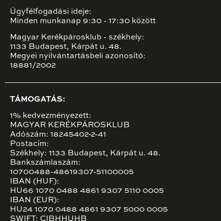
Ügyfélfogadási ideje:
Minden munkanap 9:30 - 17:30 között
Magyar Kerékpárosklub - székhely:
1133 Budapest, Kárpát u. 48.
Megyei nyilvántartásbeli azonosító:
18881/2002
TÁMOGATÁS:
1% kedvezményezett:
MAGYAR KERÉKPÁROSKLUB
Adószám: 18245402-2-41
Postacím:
Székhely: 1133 Budapest, Kárpát u. 48.
Bankszámlaszám:
10700488-48619307-51100005
IBAN (HUF):
HU66 1070 0488 4861 9307 5110 0005
IBAN (EUR):
HU24 1070 0488 4861 9307 5000 0005
SWIFT: CIBHHUHB