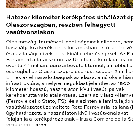
Hatezer kilométer kerékpáros úthálózat é
Olaszországban, részben felhagyott
vasútvonalakon
Olaszország, természeti adottságainak ellenére, ne
használja ki a kerékpáros turizmusban rejlő, adóbevé
és gazdasági növekedést kínáló lehetőségeket. Az E
Parlament adatai szerint az Unióban a kerékpáros tu
évente 44 milliárd euró árbevételt termel, ám ebből a
összegből az Olaszországra eső rész csupán 2 milliár
Ennek az elmaradottságnak az első számú oka a hiá
infrastruktúra, amelyre megoldást jelenthet az 1500
kilométer hosszú, használaton kívüli vasúti pályák
kerékpárúttá való átalakítása. Ezért az Olasz Államv
(Ferrovie dello Stato, FS), és a szintén állami tulajdon
vasúthálózatot üzemeltető Rete Ferroviaria Italiana (
úgy határozott, a használaton kívüli vasútvonalakat
felajánlja a kerékpározóknak – írta a Corriere della S
2018.07.11 |
aron