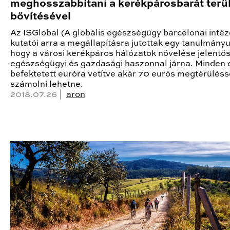
meghosszabbítani a kerékpárosbarát terü
bővítésével
Az ISGlobal (A globális egészségügy barcelonai intéz
kutatói arra a megállapításra jutottak egy tanulmány
hogy a városi kerékpáros hálózatok növelése jelentő
egészségügyi és gazdasági haszonnal járna. Minden
befektetett euróra vetítve akár 70 eurós megtérülésse
számolni lehetne.
2018.07.26 |
aron