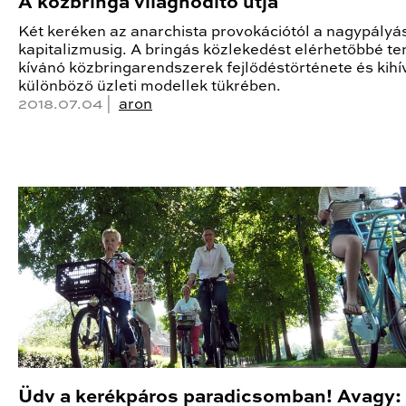
A közbringa világhódító útja
Két keréken az anarchista provokációtól a nagypályá
kapitalizmusig. A bringás közlekedést elérhetőbbé te
kívánó közbringarendszerek fejlődéstörténete és kihí
különböző üzleti modellek tükrében.
2018.07.04 |
aron
Üdv a kerékpáros paradicsomban! Avagy: 