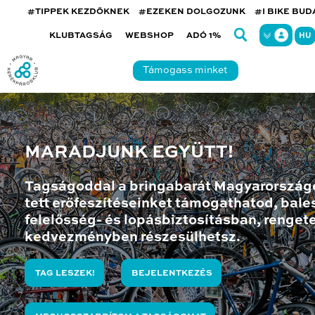
#TIPPEK KEZDŐKNEK
#EZEKEN DOLGOZUNK
#I BIKE BU
KLUBTAGSÁG
WEBSHOP
ADÓ 1%
HU
Támogass minket
MARADJUNK EGYÜTT!
Tagságoddal a bringabarát Magyarország
tett erőfeszítéseinket támogathatod, bales
felelősség- és lopásbiztosításban, renget
kedvezményben részesülhetsz.
TAG LESZEK!
BEJELENTKEZÉS