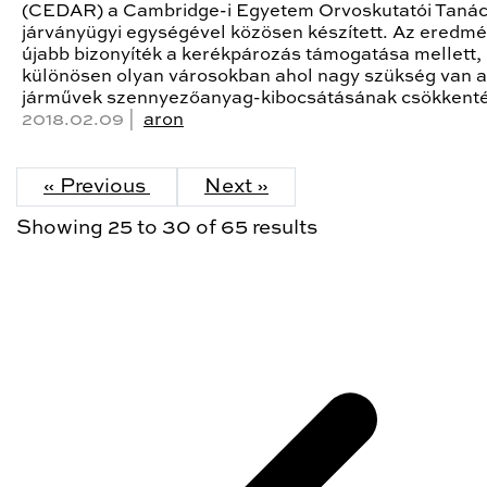
(CEDAR) a Cambridge-i Egyetem Orvoskutatói Taná
járványügyi egységével közösen készített. Az eredm
újabb bizonyíték a kerékpározás támogatása mellett,
különösen olyan városokban ahol nagy szükség van a
járművek szennyezőanyag-kibocsátásának csökkenté
2018.02.09 |
aron
« Previous
Next »
Showing
25
to
30
of
65
results