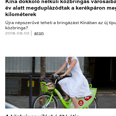
Kína dokkoló nélküli közbringás városaib
év alatt megduplázódtak a kerékpáron me
kilométerek
Újra népszerűvé teheti a bringázást Kínában az új típ
közbringa?
2018.08.02 |
aron