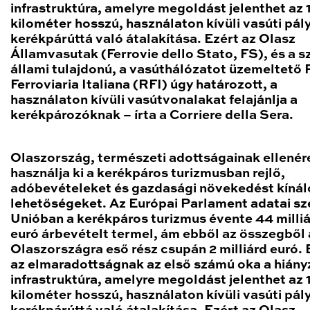
infrastruktúra, amelyre megoldást jelenthet az
kilométer hosszú, használaton kívüli vasúti pál
kerékpárúttá való átalakítása. Ezért az Olasz
Államvasutak (Ferrovie dello Stato, FS), és a s
állami tulajdonú, a vasúthálózatot üzemeltető 
Ferroviaria Italiana (RFI) úgy határozott, a
használaton kívüli vasútvonalakat felajánlja a
kerékpározóknak – írta a Corriere della Sera.
Olaszország, természeti adottságainak ellenér
használja ki a kerékpáros turizmusban rejlő,
adóbevételeket és gazdasági növekedést kínál
lehetőségeket. Az Európai Parlament adatai sze
Unióban a kerékpáros turizmus évente 44 milli
euró árbevételt termel, ám ebből az összegből 
Olaszországra eső rész csupán 2 milliárd euró.
az elmaradottságnak az első számú oka a hiány
infrastruktúra, amelyre megoldást jelenthet az
kilométer hosszú, használaton kívüli vasúti pál