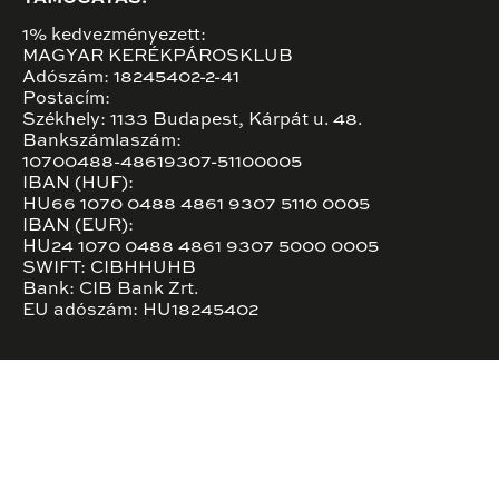
1% kedvezményezett:
MAGYAR KERÉKPÁROSKLUB
Adószám: 18245402-2-41
Postacím:
Székhely: 1133 Budapest, Kárpát u. 48.
Bankszámlaszám:
10700488-48619307-51100005
IBAN (HUF):
HU66 1070 0488 4861 9307 5110 0005
IBAN (EUR):
HU24 1070 0488 4861 9307 5000 0005
SWIFT: CIBHHUHB
Bank: CIB Bank Zrt.
EU adószám: HU18245402