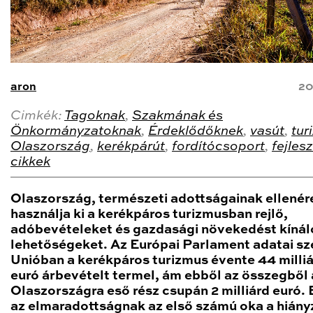
aron
20
Cimkék:
Tagoknak
,
Szakmának és
Önkormányzatoknak
,
Érdeklődőknek
,
vasút
,
tur
Olaszország
,
kerékpárút
,
fordítócsoport
,
fejles
cikkek
Olaszország, természeti adottságainak ellenér
használja ki a kerékpáros turizmusban rejlő,
adóbevételeket és gazdasági növekedést kínál
lehetőségeket. Az Európai Parlament adatai sze
Unióban a kerékpáros turizmus évente 44 milli
euró árbevételt termel, ám ebből az összegből 
Olaszországra eső rész csupán 2 milliárd euró.
az elmaradottságnak az első számú oka a hiány