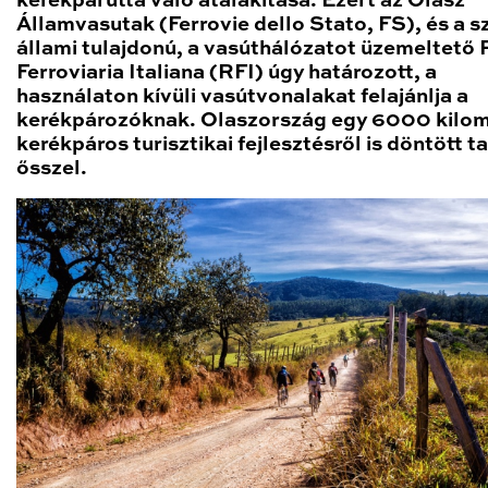
kerékpárúttá való átalakítása. Ezért az Olasz
Államvasutak (Ferrovie dello Stato, FS), és a s
állami tulajdonú, a vasúthálózatot üzemeltető 
Ferroviaria Italiana (RFI) úgy határozott, a
használaton kívüli vasútvonalakat felajánlja a
kerékpározóknak. Olaszország egy 6000 kilo
kerékpáros turisztikai fejlesztésről is döntött t
ősszel.