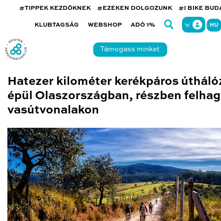
#TIPPEK KEZDŐKNEK
#EZEKEN DOLGOZUNK
#I BIKE BU
KLUBTAGSÁG
WEBSHOP
ADÓ 1%
HU
Támogass minket
Hatezer kilométer kerékpáros útháló
épül Olaszországban, részben felhag
vasútvonalakon