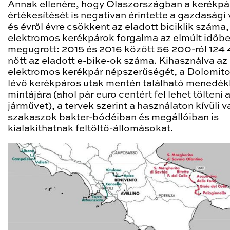
Annak ellenére, hogy Olaszországban a kerékpá
értékesítését is negatívan érintette a gazdasági 
és évről évre csökkent az eladott biciklik száma,
elektromos kerékpárok forgalma az elmúlt időb
megugrott: 2015 és 2016 között 56 200-ról 124
nőtt az eladott e-bike-ok száma. Kihasználva az
elektromos kerékpár népszerűségét, a Dolomit
lévő kerékpáros utak mentén található menedé
mintájára (ahol pár euro centért fel lehet tölteni 
járművet), a tervek szerint a használaton kívüli v
szakaszok bakter-bódéiban és megállóiban is
kialakíthatnak feltöltő-állomásokat.