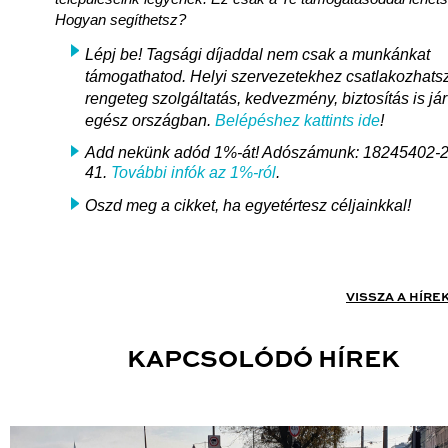
Hogyan segíthetsz?
Lépj be! Tagsági díjaddal nem csak a munkánkat
támogathatod. Helyi szervezetekhez csatlakozhats
rengeteg szolgáltatás, kedvezmény, biztosítás is jár
egész országban.
Belépéshez kattints ide
!
Add nekünk adód 1%-át! Adószámunk: 18245402-2
41.
További infók az 1%-ról
.
Oszd meg a cikket, ha egyetértesz céljainkkal!
VISSZA A HÍRE
KAPCSOLÓDÓ HÍREK