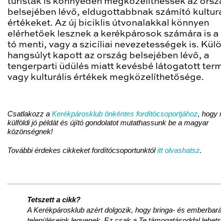
turisták is könnyedén megközelíthessék az ors
belsejében lévő, eldugottabbnak számító kulturá
értékeket. Az új biciklis útvonalakkal könnyen
elérhetőek lesznek a kerékpárosok számára is a
tó menti, vagy a szicíliai nevezetességek is. Kül
hangsúlyt kapott az ország belsejében lévő, a
tengerparti üdülés miatt kevésbé látogatott ter
vagy kulturális értékek megközelíthetősége.
Csatlakozz a
Kerékpárosklub önkéntes fordítócsoportjához
, hogy
külföldi jó példát és újító gondolatot mutathassunk be a magyar
közönségnek!
További érdekes cikkeket fordítócsoportunktól
itt olvashatsz
.
Tetszett a cikk?
A Kerékpárosklub azért dolgozik, hogy bringa- és emberbará
településeink legyenek. Ez csak a Te támogatásoddal lehet