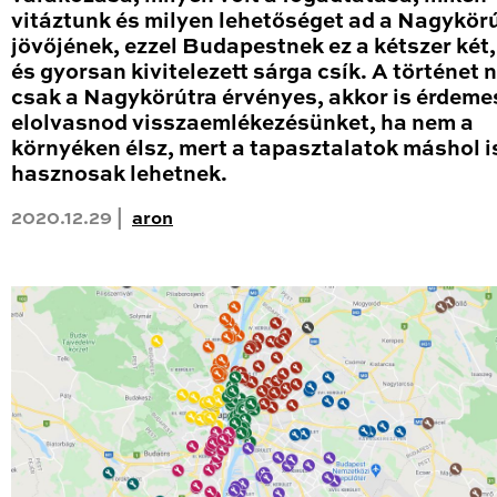
vitáztunk és milyen lehetőséget ad a Nagykör
jövőjének, ezzel Budapestnek ez a kétszer két
és gyorsan kivitelezett sárga csík. A történet
csak a Nagykörútra érvényes, akkor is érdeme
elolvasnod visszaemlékezésünket, ha nem a
környéken élsz, mert a tapasztalatok máshol i
hasznosak lehetnek.
2020.12.29 |
aron