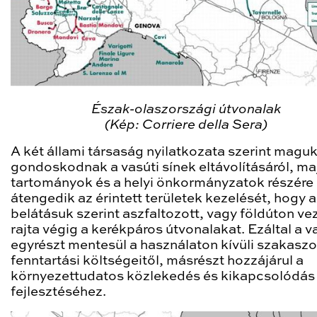
Észak-olaszországi útvonalak
(Kép: Corriere della Sera)
A két állami társaság nyilatkozata szerint magu
gondoskodnak a vasúti sínek eltávolításáról, ma
tartományok és a helyi önkormányzatok részére
átengedik az érintett területek kezelését, hogy 
belátásuk szerint aszfaltozott, vagy földúton v
rajta végig a kerékpáros útvonalakat. Ezáltal a v
egyrészt mentesül a használaton kívüli szakasz
fenntartási költségeitől, másrészt hozzájárul a
környezettudatos közlekedés és kikapcsolódás
fejlesztéséhez.