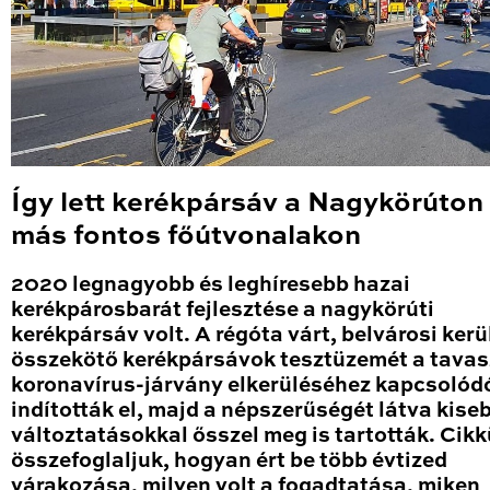
Így lett kerékpársáv a Nagykörúton
más fontos főútvonalakon
2020 legnagyobb és leghíresebb hazai
kerékpárosbarát fejlesztése a nagykörúti
kerékpársáv volt. A régóta várt, belvárosi kerü
összekötő kerékpársávok tesztüzemét a tavas
koronavírus-járvány elkerüléséhez kapcsolód
indították el, majd a népszerűségét látva kise
változtatásokkal ősszel meg is tartották. Cik
összefoglaljuk, hogyan ért be több évtized
várakozása, milyen volt a fogadtatása, miken