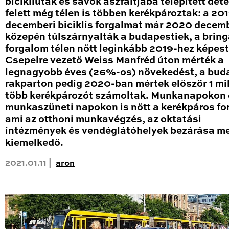
bicikliutak és sávok aszfaltjába telepített det
felett még télen is többen kerékpároztak: a 20
decemberi biciklis forgalmat már 2020 decem
közepén túlszárnyalták a budapestiek, a brin
forgalom télen nőtt leginkább 2019-hez képest
Csepelre vezető Weiss Manfréd úton mérték a
legnagyobb éves (26%-os) növekedést, a bud
rakparton pedig 2020-ban mértek először 1 mil
több kerékpározót számoltak. Munkanapokon 
munkaszüneti napokon is nőtt a kerékpáros fo
ami az otthoni munkavégzés, az oktatási
intézmények és vendéglátóhelyek bezárása me
kiemelkedő.
2021.01.11 |
aron