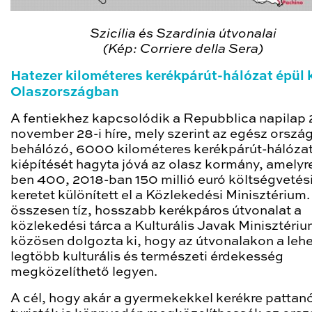
Szicília és Szardínia útvonalai
(Kép: Corriere della Sera)
Hatezer kilométeres kerékpárút-hálózat épül 
Olaszországban
A fentiekhez kapcsolódik a Repubblica napilap 
november 28-i híre, mely szerint az egész orszá
behálózó, 6000 kilométeres kerékpárút-hálóza
kiépítését hagyta jóvá az olasz kormány, amelyr
ben 400, 2018-ban 150 millió euró költségvetés
keretet különített el a Közlekedési Minisztérium.
összesen tíz, hosszabb kerékpáros útvonalat a
közlekedési tárca a Kulturális Javak Minisztéri
közösen dolgozta ki, hogy az útvonalakon a leh
legtöbb kulturális és természeti érdekesség
megközelíthető legyen.
A cél, hogy akár a gyermekekkel kerékre pattan