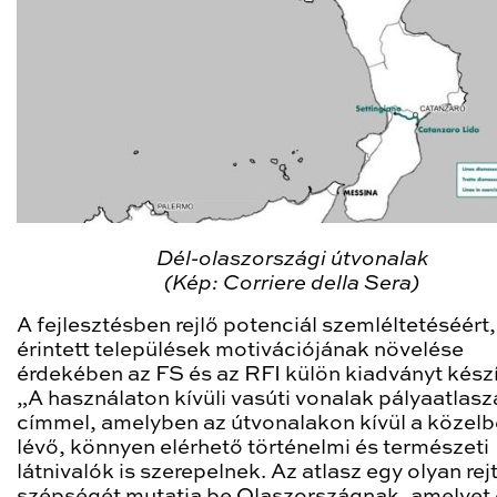
Dél-olaszországi útvonalak
(Kép: Corriere della Sera)
A fejlesztésben rejlő potenciál szemléltetéséért,
érintett települések motivációjának növelése
érdekében az FS és az RFI külön kiadványt készí
„A használaton kívüli vasúti vonalak pályaatlasz
címmel, amelyben az útvonalakon kívül a közel
lévő, könnyen elérhető történelmi és természeti
látnivalók is szerepelnek. Az atlasz egy olyan rej
szépségét mutatja be Olaszországnak, amelyet