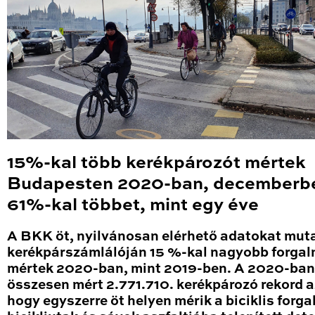
15%-kal több kerékpározót mértek
Budapesten 2020-ban, decemberb
61%-kal többet, mint egy éve
A BKK öt, nyilvánosan elérhető adatokat mut
kerékpárszámlálóján 15 %-kal nagyobb forga
mértek 2020-ban, mint 2019-ben. A 2020-ban
összesen mért 2.771.710. kerékpározó rekord a
hogy egyszerre öt helyen mérik a biciklis forga