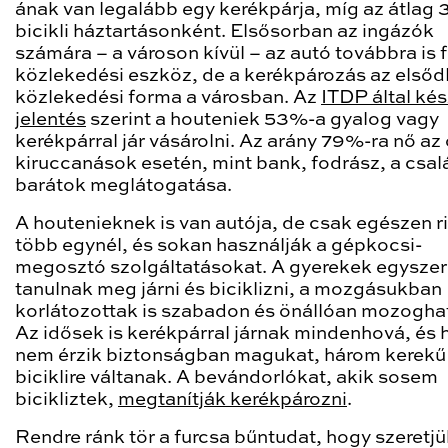
ának van legalább egy kerékpárja, míg az átlag 
bicikli háztartásonként. Elsősorban az ingázók
számára – a városon kívül – az autó továbbra is 
közlekedési eszköz, de a kerékpározás az elsőd
közlekedési forma a városban. Az
ITDP által kés
jelentés
szerint a houteniek 53%-a gyalog vagy
kerékpárral jár vásárolni. Az arány 79%-ra nő az
kiruccanások esetén, mint bank, fodrász, a csal
barátok meglátogatása.
A houtenieknek is van autója, de csak egészen r
több egynél, és sokan használják a gépkocsi-
megosztó szolgáltatásokat. A gyerekek egyszer
tanulnak meg járni és biciklizni, a mozgásukban
korlátozottak is szabadon és önállóan mozogha
Az idősek is kerékpárral járnak mindenhová, és 
nem érzik biztonságban magukat, három kerekű
biciklire váltanak. A bevándorlókat, akik sosem
bicikliztek,
megtanítják kerékpározni
.
Rendre ránk tör a furcsa bűntudat, hogy szeretjü