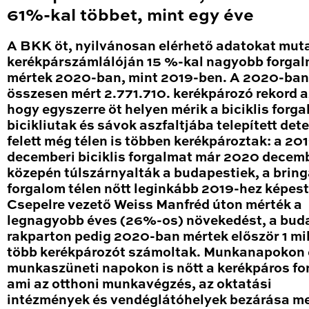
61%-kal többet, mint egy éve
A BKK öt, nyilvánosan elérhető adatokat mut
kerékpárszámlálóján 15 %-kal nagyobb forga
mértek 2020-ban, mint 2019-ben. A 2020-ban
összesen mért 2.771.710. kerékpározó rekord a
hogy egyszerre öt helyen mérik a biciklis forga
bicikliutak és sávok aszfaltjába telepített det
felett még télen is többen kerékpároztak: a 20
decemberi biciklis forgalmat már 2020 decem
közepén túlszárnyalták a budapestiek, a brin
forgalom télen nőtt leginkább 2019-hez képest
Csepelre vezető Weiss Manfréd úton mérték a
legnagyobb éves (26%-os) növekedést, a bud
rakparton pedig 2020-ban mértek először 1 mil
több kerékpározót számoltak. Munkanapokon 
munkaszüneti napokon is nőtt a kerékpáros fo
ami az otthoni munkavégzés, az oktatási
intézmények és vendéglátóhelyek bezárása me