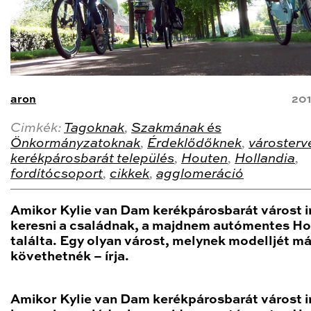
aron
201
Cimkék:
Tagoknak
,
Szakmának és
Önkormányzatoknak
,
Érdeklődőknek
,
városterv
kerékpárosbarát település
,
Houten
,
Hollandia
,
fordítócsoport
,
cikkek
,
agglomeráció
Amikor Kylie van Dam kerékpárosbarát várost i
keresni a családnak, a majdnem autómentes Ho
találta. Egy olyan várost, melynek modelljét má
követhetnék – írja.
Amikor Kylie van Dam kerékpárosbarát várost i