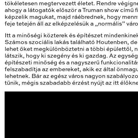
tökéletesen megtervezett életet. Rendre végign
ahogy a látogatók először a Truman show című f
képzelik magukat, majd ráébrednek, hogy menny
feje tetején áll az elképzelésük a „normális” váro
Itt a minőségi közterek és építészet mindenkinek
Számos szociális lakás található Houtenben, d
lehet őket megkülönböztetni a többi épülettől, 
látszik, hogy ki szegény és ki gazdag. Az egysé
építészeti minőség és a nagyszerű funkcionalitá
felszabadítja az embereket, akik ez által önmag
lehetnek. Bár az egész város nagyon szabályoz
tűnik, mégis szabadabb érzést nyújt az itt élőkn