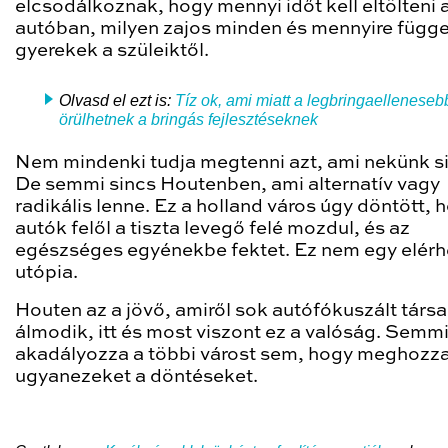
elcsodálkoznak, hogy mennyi időt kell eltölteni 
autóban, milyen zajos minden és mennyire függ
gyerekek a szüleiktől.
Olvasd el ezt is:
Tíz ok, ami miatt a legbringaelleneseb
örülhetnek a bringás fejlesztéseknek
Nem mindenki tudja megtenni azt, ami nekünk si
De semmi sincs Houtenben, ami alternatív vagy
radikális lenne. Ez a holland város úgy döntött, 
autók felől a tiszta levegő felé mozdul, és az
egészséges egyénekbe fektet. Ez nem egy elérh
utópia.
Houten az a jövő, amiről sok autófókuszált tár
álmodik, itt és most viszont ez a valóság. Semm
akadályozza a többi várost sem, hogy meghozz
ugyanezeket a döntéseket.