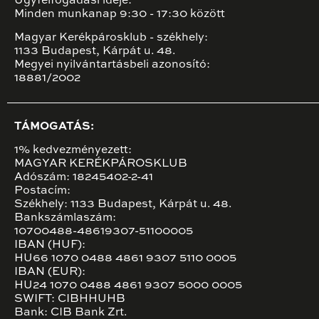
Ügyfélfogadási ideje:
Minden munkanap 9:30 - 17:30 között
Magyar Kerékpárosklub - székhely:
1133 Budapest, Kárpát u. 48.
Megyei nyilvántartásbeli azonosító:
18881/2002
TÁMOGATÁS:
1% kedvezményezett:
MAGYAR KERÉKPÁROSKLUB
Adószám: 18245402-2-41
Postacím:
Székhely: 1133 Budapest, Kárpát u. 48.
Bankszámlaszám:
10700488-48619307-51100005
IBAN (HUF):
HU66 1070 0488 4861 9307 5110 0005
IBAN (EUR):
HU24 1070 0488 4861 9307 5000 0005
SWIFT: CIBHHUHB
Bank: CIB Bank Zrt.