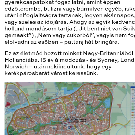
gyerekcsapatokat fogsz látni, amint éppen
edzőterembe, bulizni vagy bármilyen egyéb, isk
utáni elfoglaltságra tartanak, legyen akár napos
vagy szeles az időjárás. Ahogy az egyik kedvenc
holland mondásom tartja („Jit bent niet van Sui
gemaakt”) „Nem vagy cukorból”, vagyis nem fo
elolvadni az esőben – pattanj hát bringára.
Ez az életmód hozott minket Nagy-Britanniából
Hollandiába. 15 év álmodozás - és Sydney, Lond
Norwich – után nekiindultunk, hogy egy
kerékpárosbarát várost keressünk.