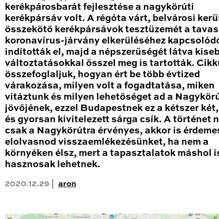
kerékpárosbarát fejlesztése a nagykörúti
kerékpársáv volt. A régóta várt, belvárosi kerü
összekötő kerékpársávok tesztüzemét a tavas
koronavírus-járvány elkerüléséhez kapcsolód
indították el, majd a népszerűségét látva kise
változtatásokkal ősszel meg is tartották. Cik
összefoglaljuk, hogyan ért be több évtized
várakozása, milyen volt a fogadtatása, miken
vitáztunk és milyen lehetőséget ad a Nagykör
jövőjének, ezzel Budapestnek ez a kétszer két
és gyorsan kivitelezett sárga csík. A történet
csak a Nagykörútra érvényes, akkor is érdeme
elolvasnod visszaemlékezésünket, ha nem a
környéken élsz, mert a tapasztalatok máshol i
hasznosak lehetnek.
2020.12.29 |
aron