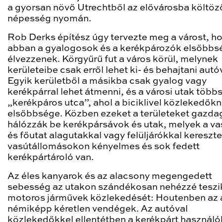
a gyorsan növő Utrechtből az elővárosba költöz
népesség nyomán.
Rob Derks építész úgy tervezte meg a várost, h
abban a gyalogosok és a kerékpározók elsőbbs
élvezzenek. Körgyűrű fut a város körül, melynek
kerületeibe csak erről lehet ki- és behajtani autó
Egyik kerületből a másikba csak gyalog vagy
kerékpárral lehet átmenni, és a városi utak több
„kerékpáros utca”, ahol a biciklivel közlekedők
elsőbbsége. Közben ezeket a területeket gazd
hálózzák be kerékpársávok és utak, melyek a va
és főutat alagutakkal vagy felüljárókkal kereszte
vasútállomásokon kényelmes és sok fedett
kerékpártároló van.
Az éles kanyarok és az alacsony megengedett
sebesség az utakon szándékosan nehézzé teszi
motoros járművek közlekedését: Houtenben az 
némiképp kéretlen vendégek. Az autóval
közlekedőkkel ellentétben a kerékpárt használó