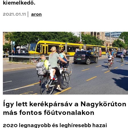
kiemelkedő.
2021.01.11 |
aron
Így lett kerékpársáv a Nagykörúton
más fontos főútvonalakon
2020 legnagyobb és leghíresebb hazai