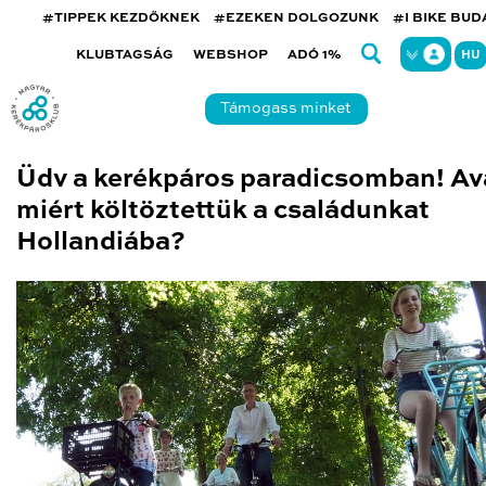
#TIPPEK KEZDŐKNEK
#EZEKEN DOLGOZUNK
#I BIKE BU
KLUBTAGSÁG
WEBSHOP
ADÓ 1%
HU
Támogass minket
Üdv a kerékpáros paradicsomban! Av
miért költöztettük a családunkat
Hollandiába?