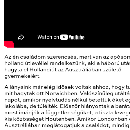
Az én családom szerencsés, mert van az apóso
holland útlevéllel rendelkezünk, aki a háború utá
hagyta el Hollandiát az Ausztráliában születő
gyermekeiért.
A lányaink már elég idősek voltak ahhoz, hogy t
mit hagytak ott Norwichben. Valószínűleg utáltá
napot, amikor nyelvtudás nélkül betettük őket eg
iskolába, de túlélték. Először hiányoztak a barát
most imádják a függetlenségüket, a tiszta leveg
kis közösséget Houtenben. Amikor Londonban 
Ausztráliában meglátogatjuk a családot, mindig