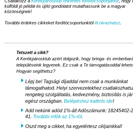
Csatlakozz a
Kerékpárosklub önkéntes fordítócsoportjához
, hogy
külföldi jó példát és újító gondolatot mutathassunk be a magyar
közönségnek!
További érdekes cikkeket fordítócsoportunktól
itt olvashatsz
.
Tetszett a cikk?
A Kerékpárosklub azért dolgozik, hogy bringa- és emberbará
településeink legyenek. Ez csak a Te támogatásoddal lehet
Hogyan segíthetsz?
Lépj be! Tagsági díjaddal nem csak a munkánkat
támogathatod. Helyi szervezetekhez csatlakozhats
rengeteg szolgáltatás, kedvezmény, biztosítás is jár
egész országban.
Belépéshez kattints ide
!
Add nekünk adód 1%-át! Adószámunk: 18245402-2
41.
További infók az 1%-ról
.
Oszd meg a cikket, ha egyetértesz céljainkkal!