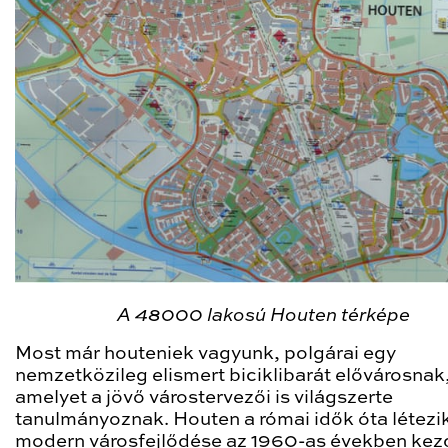
A 48000 lakosú Houten térképe
Most már houteniek vagyunk, polgárai egy
nemzetközileg elismert biciklibarát elővárosnak
amelyet a jövő várostervezői is világszerte
tanulmányoznak. Houten a római idők óta létezi
modern városfejlődése az 1960-as években kez