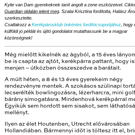
Kylie van Dam gyerekeknek tanít angolt a zene eszközeivel. Cikk
Guardian oldalán jelent meg
. Szalai Krisztina fordította, Halász Ár
szerkesztette.
Csatlakozz a
Kerékpárosklub önkéntes fordítócsoportjához
, hogy
külföldi jó példát és újító gondolatot mutathassunk be a magyar
közönségnek!
Még mielőtt kikelnék az ágyból, a 15 éves lányo
be is csapta az ajtót, kerékpárra pattant, hogy i
menjen – útközben összeszedve a barátait.
A múlt héten, a 8 és 13 éves gyerekeim négy
rendezvényre mentek. A szokásos szülinapi tort
lecserélték bowlingozásra, lézerharcra, mini gol
bárány simogatásra. Mindenhová kerékpárral m
Egyikük sem hordott sem sisakot, sem láthatósá
mellényt.
Ilyen az élet Houtenben, Utrecht elővárosában
Hollandiában. Bármennyi időt is töltesz itt el, br