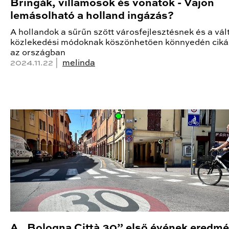
Bringák, villamosok és vonatok - Vajon
lemásolható a holland ingázás?
A hollandok a sűrűn szőtt városfejlesztésnek és a vál
közlekedési módoknak köszönhetően könnyedén cik
az országban
2024.11.22 |
melinda
A „Bologna Città 30” első évének eredmé