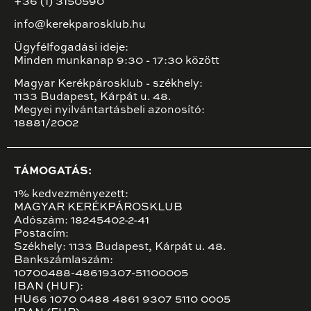
+36 (1) 3150590
info@kerekparosklub.hu
Ügyfélfogadási ideje:
Minden munkanap 9:30 - 17:30 között
Magyar Kerékpárosklub - székhely:
1133 Budapest, Kárpát u. 48.
Megyei nyilvántartásbeli azonosító:
18881/2002
TÁMOGATÁS:
1% kedvezményezett:
MAGYAR KERÉKPÁROSKLUB
Adószám: 18245402-2-41
Postacím:
Székhely: 1133 Budapest, Kárpát u. 48.
Bankszámlaszám:
10700488-48619307-51100005
IBAN (HUF):
HU66 1070 0488 4861 9307 5110 0005