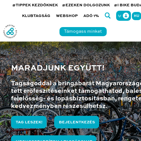
#TIPPEK KEZDŐKNEK
#EZEKEN DOLGOZUNK
#I BIKE BU
KLUBTAGSÁG
WEBSHOP
ADÓ 1%
HU
Támogass minket
MARADJUNK EGYÜTT!
Tagságoddal a bringabarát Magyarország
tett erőfeszítéseinket támogathatod, bales
felelősség- és lopásbiztosításban, renget
kedvezményben részesülhetsz.
TAG LESZEK!
BEJELENTKEZÉS