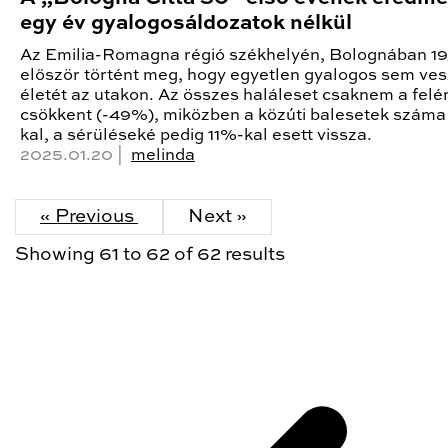
egy év gyalogosáldozatok nélkül
Az Emilia-Romagna régió székhelyén, Bolognában 19
először történt meg, hogy egyetlen gyalogos sem ves
életét az utakon. Az összes haláleset csaknem a felé
csökkent (-49%), miközben a közúti balesetek szám
kal, a sérüléseké pedig 11%-kal esett vissza.
2025.01.20 |
melinda
« Previous
Next »
Showing
61
to
62
of
62
results