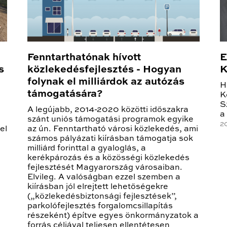
Fenntarthatónak hívott
E
s
közlekedésfejlesztés - Hogyan
K
folynak el milliárdok az autózás
H
támogatására?
K
S
A legújabb, 2014-2020 közötti időszakra
a
szánt uniós támogatási programok egyike
2
el
az ún. Fenntartható városi közlekedés, ami
számos pályázati kiírásban támogatja sok
milliárd forinttal a gyaloglás, a
kerékpározás és a közösségi közlekedés
fejlesztését Magyarország városaiban.
Elvileg. A valóságban ezzel szemben a
kiírásban jól elrejtett lehetőségekre
(„közlekedésbiztonsági fejlesztések”,
parkolófejlesztés forgalomcsillapítás
részeként) építve egyes önkormányzatok a
forrás céljával teljesen ellentétesen