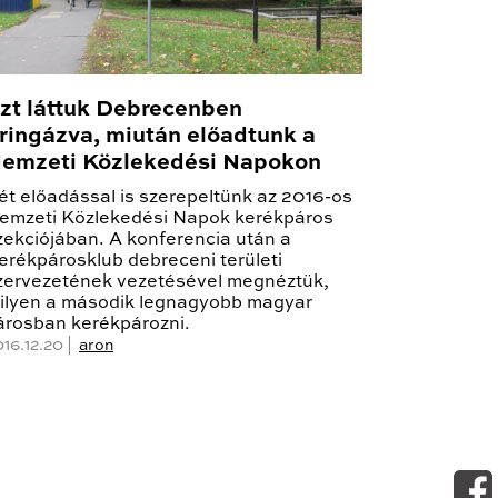
zt láttuk Debrecenben
ringázva, miután előadtunk a
emzeti Közlekedési Napokon
ét előadással is szerepeltünk az 2016-os
emzeti Közlekedési Napok kerékpáros
zekciójában. A konferencia után a
erékpárosklub debreceni területi
zervezetének vezetésével megnéztük,
ilyen a második legnagyobb magyar
árosban kerékpározni.
016.12.20 |
aron