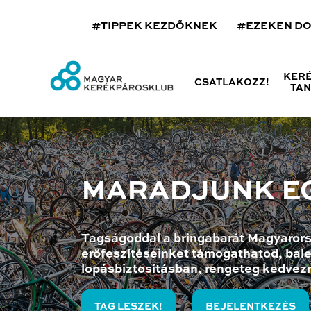
#TIPPEK KEZDŐKNEK
#EZEKEN D
KER
CSATLAKOZZ!
TA
MARADJUNK E
Tagságoddal a bringabarát Magyarors
erőfeszítéseinket támogathatod, bale
lopásbiztosításban, rengeteg kedvez
TAG LESZEK!
BEJELENTKEZÉS