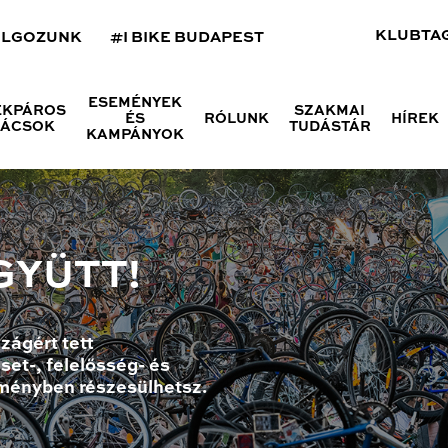
KLUBTA
OLGOZUNK
#I BIKE BUDAPEST
ESEMÉNYEK
ÉKPÁROS
SZAKMAI
ÉS
RÓLUNK
HÍREK
NÁCSOK
TUDÁSTÁR
KAMPÁNYOK
GYÜTT!
zágért tett
set-, felelősség- és
ményben részesülhetsz.