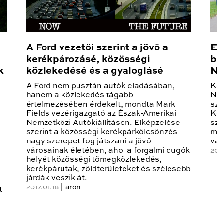
A Ford vezetői szerint a jövő a
E
kerékpározásé, közösségi
b
k
közlekedésé és a gyaloglásé
N
A Ford nem pusztán autók eladásában,
K
hanem a közlekedés tágabb
N
értelmezésében érdekelt, mondta Mark
s
Fields vezérigazgató az Észak-Amerikai
K
Nemzetközi Autókiállításon. Elképzelése
s
ő
szerint a közösségi kerékpárkölcsönzés
m
nagy szerepet fog játszani a jövő
v
városainak életében, ahol a forgalmi dugók
2
helyét közösségi tömegközlekedés,
kerékpárutak, zöldterületeket és szélesebb
járdák veszik át.
2017.01.18 |
aron
t