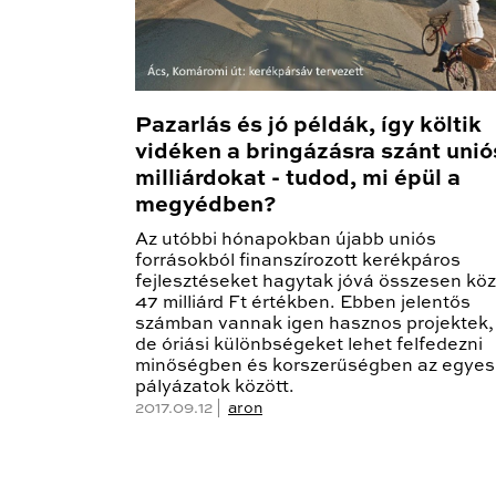
Pazarlás és jó példák, így költik
vidéken a bringázásra szánt unió
milliárdokat - tudod, mi épül a
megyédben?
Az utóbbi hónapokban újabb uniós
forrásokból finanszírozott kerékpáros
fejlesztéseket hagytak jóvá összesen köz
47 milliárd Ft értékben. Ebben jelentős
számban vannak igen hasznos projektek,
de óriási különbségeket lehet felfedezni
minőségben és korszerűségben az egyes
pályázatok között.
2017.09.12 |
aron