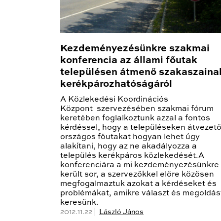
Kezdeményezésünkre szakmai
konferencia az állami főutak
településen átmenő szakaszaina
kerékpározhatóságáról
A Közlekedési Koordinációs
Központ szervezésében szakmai fórum
keretében foglalkoztunk azzal a fontos
kérdéssel, hogy a településeken átvezet
országos főutakat hogyan lehet úgy
alakítani, hogy az ne akadályozza a
település kerékpáros közlekedését.A
konferenciára a mi kezdeményezésünkre
került sor, a szervezőkkel előre közösen
megfogalmaztuk azokat a kérdéseket és
problémákat, amikre választ és megoldás
keresünk.
2012.11.22 |
László János