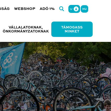
GSÁG
WEBSHOP
ADÓ 1%
HU
VÁLLALATOKNAK,
TÁMOGASS
ÖNKORMÁNYZATOKNAK
MINKET