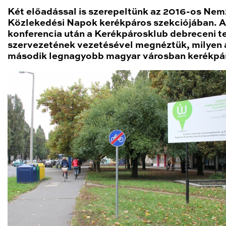
Két előadással is szerepeltünk az 2016-os Nem
Közlekedési Napok kerékpáros szekciójában. A
konferencia után a Kerékpárosklub debreceni te
szervezetének vezetésével megnéztük, milyen 
második legnagyobb magyar városban kerékpár