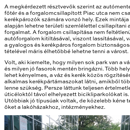
A megkérdezett résztvevők szerint az autómente
főtér és a forgalomcsillapított Piac utca nem cs
kerékpározók számára vonzó hely. Ezek mintája
alapján lehetne területi szemlélettel csillapítani 
forgalmat. A forgalom csillapítása nem feltétlenü
autóforgalom kitiltásával, viszont lassításával, 
a gyalogos és kerékpáros forgalom biztonságo
tételével máris élhetőbbé lehetne tenni a várost.
Volt, aki kiemelte, hogy milyen sok park van a v
és milyen jó fasorok mentén bringázni. Több hel
lehet kényelmes, a váz és kerék közös rögzítésé
alkalmas kerékpártámaszokat látni, amikből tö
lenne szükség. Persze láttunk teljesen értelmetl
úticéloktól távol elhelyezett bicikliparkolókat is.
Utóbbiak jó típusúak voltak, de közelebb kéne t
őket a lakóházakhoz, intézményekhez.