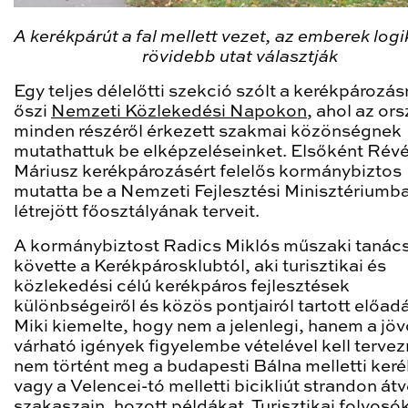
A kerékpárút a fal mellett vezet, az emberek log
rövidebb utat választják
Egy teljes délelőtti szekció szólt a kerékpározás
őszi
Nemzeti Közlekedési Napokon
, ahol az or
minden részéről érkezett szakmai közönségnek
mutathattuk be elképzeléseinket. Elsőként Rév
Máriusz kerékpározásért felelős kormánybiztos
mutatta be a Nemzeti Fejlesztési Minisztériumb
létrejött főosztályának terveit.
A kormánybiztost Radics Miklós műszaki tanác
követte a Kerékpárosklubtól, aki turisztikai és
közlekedési célú kerékpáros fejlesztések
különbségeiről és közös pontjairól tartott előadá
Miki kiemelte, hogy nem a jelenlegi, hanem a jö
várható igények figyelembe vételével kell tervez
nem történt meg a budapesti Bálna melletti keré
vagy a Velencei-tó melletti bicikliút strandon át
szakaszain, hozott példákat. Turisztikai folyosó