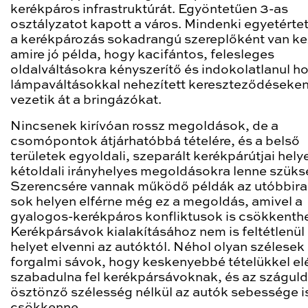
kerékpáros infrastruktúrát. Egyöntetűen 3-as
osztályzatot kapott a város. Mindenki egyetértet
a kerékpározás sokadrangú szereplőként van ke
amire jó példa, hogy kacifántos, felesleges
oldalváltásokra kényszerítő és indokolatlanul h
lámpaváltásokkal nehezített kereszteződéseke
vezetik át a bringázókat.
Nincsenek kirívóan rossz megoldások, de a
csomópontok átjárhatóbbá tételére, és a belső
területek egyoldali, szeparált kerékpárútjai hely
kétoldali irányhelyes megoldásokra lenne szüks
Szerencsére vannak működő példák az utóbbira
sok helyen elférne még ez a megoldás, amivel a
gyalogos-kerékpáros konfliktusok is csökkenth
Kerékpársávok kialakításához nem is feltétlenül 
helyet elvenni az autóktól. Néhol olyan szélesek
forgalmi sávok, hogy keskenyebbé tételükkel el
szabadulna fel kerékpársávoknak, és az szágul
ösztönző szélesség nélkül az autók sebessége i
csökkenne.