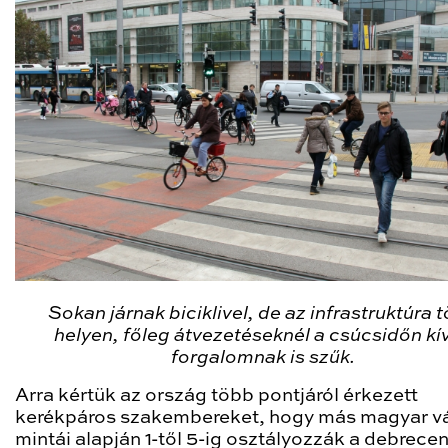
Sokan járnak biciklivel, de az infrastruktúra 
helyen, főleg átvezetéseknél a csúcsidőn kív
forgalomnak is szűk.
Arra kértük az ország több pontjáról érkezett
kerékpáros szakembereket, hogy más magyar v
mintái alapján 1-től 5-ig osztályozzák a debrecen