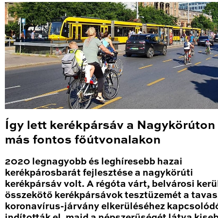
Így lett kerékpársáv a Nagykörúton
más fontos főútvonalakon
2020 legnagyobb és leghíresebb hazai
kerékpárosbarát fejlesztése a nagykörúti
kerékpársáv volt. A régóta várt, belvárosi kerü
összekötő kerékpársávok tesztüzemét a tavas
koronavírus-járvány elkerüléséhez kapcsolód
indították el, majd a népszerűségét látva kise