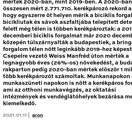
mértek 2020-ban, mint 2019-ben. A 2020-ban
összesen mért 2.771.710. kerékpározó rekord a
hogy egyszerre öt helyen mérik a biciklis forga
bicikliutak és sávok aszfaltjába telepített det
felett még télen is többen kerékpároztak: a 20
decemberi biciklis forgalmat már 2020 decem
közepén túlszárnyalták a budapestiek, a brin
forgalom télen nőtt leginkább 2019-hez képest
Csepelre vezető Weiss Manfréd úton mérték a
legnagyobb éves (26%-os) növekedést, a bud
rakparton pedig 2020-ban mértek először 1 mil
több kerékpározót számoltak. Munkanapokon 
munkaszüneti napokon is nőtt a kerékpáros fo
ami az otthoni munkavégzés, az oktatási
intézmények és vendéglátóhelyek bezárása me
kiemelkedő.
2021.01.11 |
aron