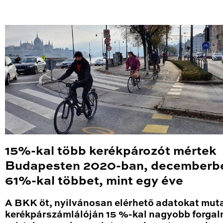
15%-kal több kerékpározót mértek
Budapesten 2020-ban, decemberb
61%-kal többet, mint egy éve
A BKK öt, nyilvánosan elérhető adatokat mut
kerékpárszámlálóján 15 %-kal nagyobb forga