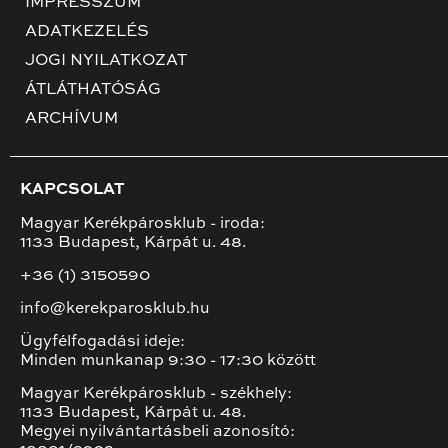
IMPRESSZUM
ADATKEZELÉS
JOGI NYILATKOZAT
ÁTLÁTHATÓSÁG
ARCHÍVUM
KAPCSOLAT
Magyar Kerékpárosklub - iroda:
1133 Budapest, Kárpát u. 48.
+36 (1) 3150590
info@kerekparosklub.hu
Ügyfélfogadási ideje:
Minden munkanap 9:30 - 17:30 között
Magyar Kerékpárosklub - székhely:
1133 Budapest, Kárpát u. 48.
Megyei nyilvántartásbeli azonosító: