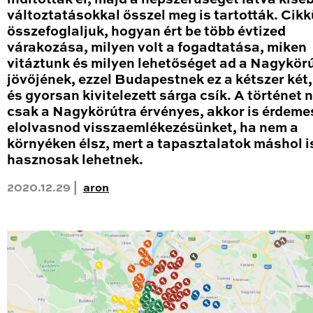
változtatásokkal ősszel meg is tartották. Cik
összefoglaljuk, hogyan ért be több évtized
várakozása, milyen volt a fogadtatása, miken
vitáztunk és milyen lehetőséget ad a Nagykör
jövőjének, ezzel Budapestnek ez a kétszer két
és gyorsan kivitelezett sárga csík. A történet
csak a Nagykörútra érvényes, akkor is érdeme
elolvasnod visszaemlékezésünket, ha nem a
környéken élsz, mert a tapasztalatok máshol i
hasznosak lehetnek.
2020.12.29 |
aron