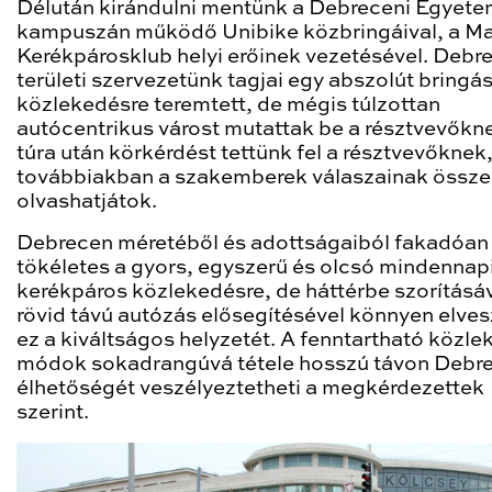
Délután kirándulni mentünk a Debreceni Egyet
kampuszán működő Unibike közbringáival, a M
Kerékpárosklub helyi erőinek vezetésével. Debr
területi szervezetünk tagjai egy abszolút bringá
közlekedésre teremtett, de mégis túlzottan
autócentrikus várost mutattak be a résztvevőkn
túra után körkérdést tettünk fel a résztvevőknek,
továbbiakban a szakemberek válaszainak össz
olvashatjátok.
Debrecen méretéből és adottságaiból fakadóan
tökéletes a gyors, egyszerű és olcsó mindennap
kerékpáros közlekedésre, de háttérbe szorításáv
rövid távú autózás elősegítésével könnyen elves
ez a kiváltságos helyzetét. A fenntartható közle
módok sokadrangúvá tétele hosszú távon Debr
élhetőségét veszélyeztetheti a megkérdezettek
szerint.