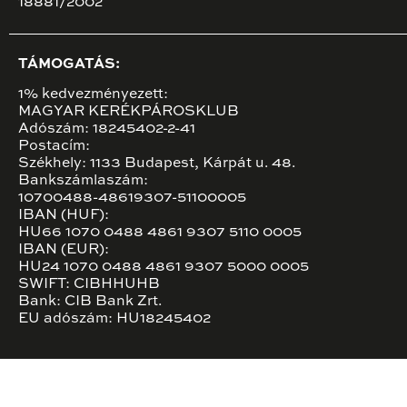
18881/2002
TÁMOGATÁS:
1% kedvezményezett:
MAGYAR KERÉKPÁROSKLUB
Adószám: 18245402-2-41
Postacím:
Székhely: 1133 Budapest, Kárpát u. 48.
Bankszámlaszám:
10700488-48619307-51100005
IBAN (HUF):
HU66 1070 0488 4861 9307 5110 0005
IBAN (EUR):
HU24 1070 0488 4861 9307 5000 0005
SWIFT: CIBHHUHB
Bank: CIB Bank Zrt.
EU adószám: HU18245402