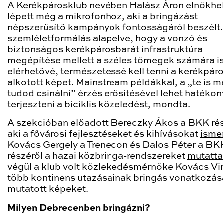
A Kerékpárosklub nevében Halász Áron elnökhe
lépett még a mikrofonhoz, aki a bringázást
népszerűsítő kampányok fontosságáról
beszélt
szemléletformálás alapelve, hogy a vonzó és
biztonságos kerékpárosbarát infrastruktúra
megépítése mellett a széles tömegek számára i
elérhetővé, természetessé kell tenni a kerékpár
alkotott képet. Mainstream példákkal, a „te is 
tudod csinálni” érzés erősítésével lehet hatéko
terjeszteni a biciklis közeledést, mondta.
A szekcióban előadott Bereczky Ákos a BKK rés
aki a fővárosi fejlesztéseket és kihívásokat
isme
Kovács Gergely a Trenecon és Dalos Péter a BK
részéről a hazai közbringa-rendszereket
mutatta
végül a klub volt közlekedésmérnöke Kovács Vi
több kontinens utazásainak bringás vonatkozása
mutatott képeket.
Milyen Debrecenben bringázni?