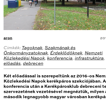
aron
20
Cimkék:
Tagoknak
,
Szakmának és
Önkormányzatoknak
,
Érdeklődőknek
,
Nemzeti
Közlekedési Napok
,
konferencia
,
infrastruktúra
,
előadás
,
debrecen
Két előadással is szerepeltünk az 2016-os Nem
Közlekedési Napok kerékpáros szekciójában. A
konferencia után a Kerékpárosklub debreceni te
szervezetének vezetésével megnéztük, milyen 
második legnagyobb magyar városban kerékpár