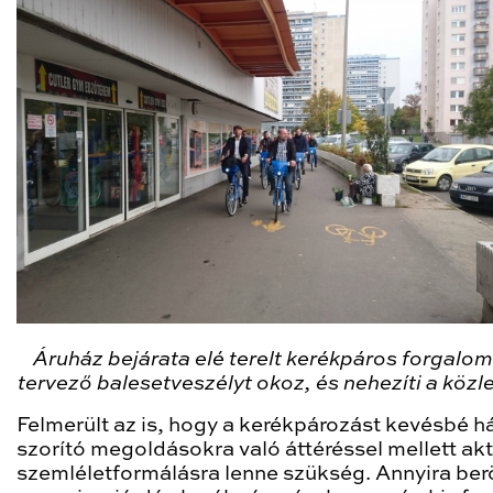
Áruház bejárata elé terelt kerékpáros forgalo
tervező balesetveszélyt okoz, és nehezíti a közl
Felmerült az is, hogy a kerékpározást kevésbé h
szorító megoldásokra való áttéréssel mellett akt
szemléletformálásra lenne szükség. Annyira ber