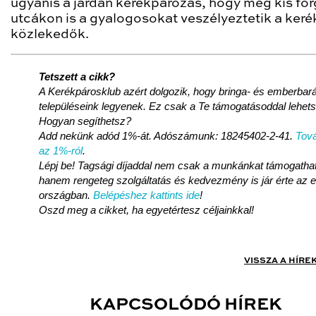
ugyanis a járdán kerékpározás, hogy még kis fo
utcákon is a gyalogosokat veszélyeztetik a keré
közlekedők.
Tetszett a cikk?
A Kerékpárosklub azért dolgozik, hogy bringa- és emberbará
településeink legyenek. Ez csak a Te támogatásoddal lehet
Hogyan segíthetsz?
Add nekünk adód 1%-át. Adószámunk: 18245402-2-41.
Tová
az 1%-ról
.
Lépj be! Tagsági díjaddal nem csak a munkánkat támogatha
hanem rengeteg szolgáltatás és kedvezmény is jár érte az 
országban.
Belépéshez kattints ide
!
Oszd meg a cikket, ha egyetértesz céljainkkal!
VISSZA A HÍRE
KAPCSOLÓDÓ HÍREK