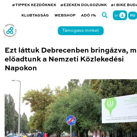
#TIPPEK KEZDŐKNEK
#EZEKEN DOLGOZUNK
#I BIKE BU
KLUBTAGSÁG
WEBSHOP
ADÓ 1%
HU
Támogass minket
Ezt láttuk Debrecenben bringázva, m
előadtunk a Nemzeti Közlekedési
Napokon