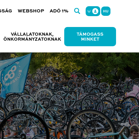
GSÁG
WEBSHOP
ADÓ 1%
HU
VÁLLALATOKNAK,
TÁMOGASS
ÖNKORMÁNYZATOKNAK
MINKET