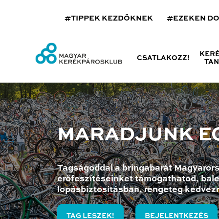
#TIPPEK KEZDŐKNEK
#EZEKEN D
KER
CSATLAKOZZ!
TA
MARADJUNK E
Tagságoddal a bringabarát Magyarors
erőfeszítéseinket támogathatod, bale
lopásbiztosításban, rengeteg kedvez
TAG LESZEK!
BEJELENTKEZÉS