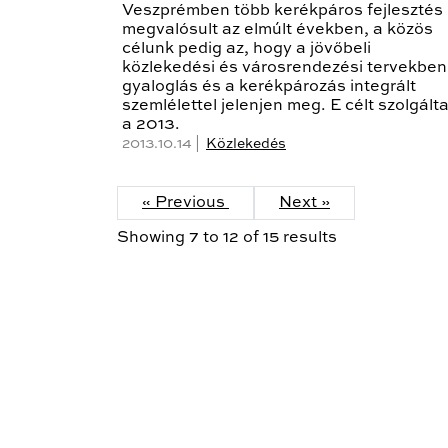
Veszprémben több kerékpáros fejlesztés 
megvalósult az elmúlt években, a közös
célunk pedig az, hogy a jövőbeli
közlekedési és városrendezési tervekben
gyaloglás és a kerékpározás integrált
szemlélettel jelenjen meg. E célt szolgált
a 2013.
2013.10.14 |
Közlekedés
« Previous
Next »
Showing
7
to
12
of
15
results