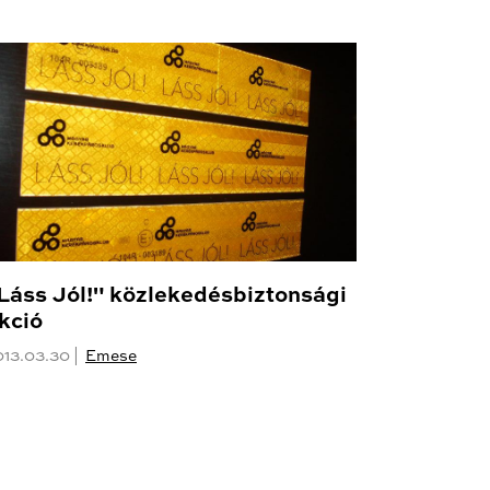
Láss Jól!" közlekedésbiztonsági
kció
013.03.30 |
Emese