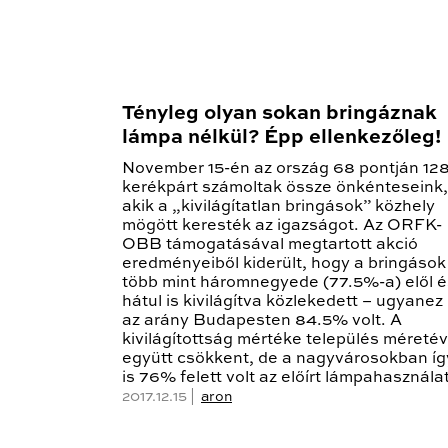
Tényleg olyan sokan bringáznak
lámpa nélkül? Épp ellenkezőleg!
November 15-én az ország 68 pontján 12
kerékpárt számoltak össze önkénteseink,
akik a „kivilágítatlan bringások” közhely
mögött keresték az igazságot. Az ORFK-
OBB támogatásával megtartott akció
eredményeiből kiderült, hogy a bringások
több mint háromnegyede (77.5%-a) elől é
hátul is kivilágítva közlekedett – ugyanez
az arány Budapesten 84.5% volt. A
kivilágítottság mértéke település méretév
együtt csökkent, de a nagyvárosokban íg
is 76% felett volt az előírt lámpahasználat
2017.12.15 |
aron