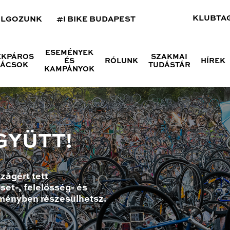
KLUBTA
OLGOZUNK
#I BIKE BUDAPEST
ESEMÉNYEK
ÉKPÁROS
SZAKMAI
ÉS
RÓLUNK
HÍREK
NÁCSOK
TUDÁSTÁR
KAMPÁNYOK
GYÜTT!
zágért tett
set-, felelősség- és
ményben részesülhetsz.