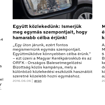
Együtt közlekedünk: Ismerjük
M
meg egymás szempontjait, hogy
é
hamarabb célba érjünk!
k
84
„Egy úton járunk, ezért fontos
A
megismernünk egymás szempontjait.
M
Együttműködve könnyebben célba érünk.”
5
– ezt üzeni a Magyar Kerékpárosklub és az
B
ORFK - Országos Balesetmegelőzési
k
s
Bizottság közös kampánya, mely a
d
különböző közlekedési eszközök használóit
k
szeretné közelebb hozni egymáshoz.
a
el
2016.06.06 |
aron
2
y
.