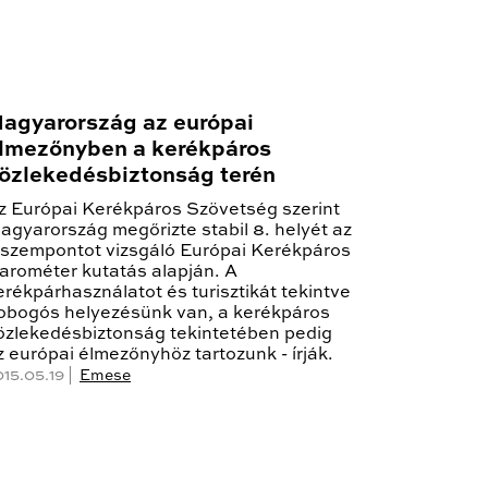
agyarország az európai
lmezőnyben a kerékpáros
özlekedésbiztonság terén
z Európai Kerékpáros Szövetség szerint
agyarország megőrizte stabil 8. helyét az
 szempontot vizsgáló Európai Kerékpáros
arométer kutatás alapján. A
erékpárhasználatot és turisztikát tekintve
obogós helyezésünk van, a kerékpáros
özlekedésbiztonság tekintetében pedig
z európai élmezőnyhöz tartozunk - írják.
015.05.19 |
Emese