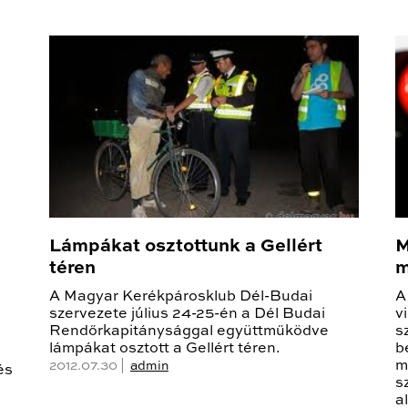
Lámpákat osztottunk a Gellért
M
téren
m
A Magyar Kerékpárosklub Dél-Budai
A
szervezete július 24-25-én a Dél Budai
v
Rendőrkapitánysággal együttműködve
s
lámpákat osztott a Gellért téren.
b
m
2012.07.30 |
admin
és
s
a