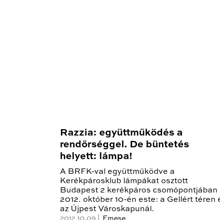
Razzia: együttműködés a
rendőrséggel. De büntetés
helyett: lámpa!
A BRFK-val együttműködve a
Kerékpárosklub lámpákat osztott
Budapest 2 kerékpáros csomópontjában
2012. október 10-én este: a Gellért téren 
az Újpest Városkapunál.
2012.10.09 |
Emese