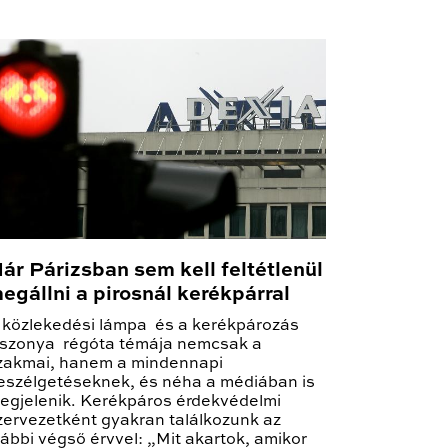
ár Párizsban sem kell feltétlenül
egállni a pirosnál kerékpárral
 közlekedési lámpa és a kerékpározás
iszonya régóta témája nemcsak a
zakmai, hanem a mindennapi
eszélgetéseknek, és néha a médiában is
egjelenik. Kerékpáros érdekvédelmi
zervezetként gyakran találkozunk az
lábbi végső érvvel: „Mit akartok, amikor