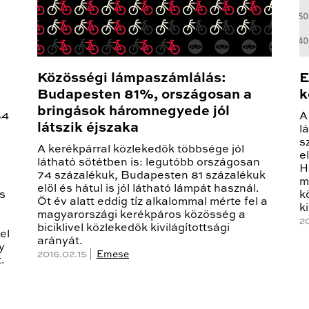
Közösségi lámpaszámlálás:
E
Budapesten 81%, országosan a
k
bringások háromnegyede jól
84
A
látszik éjszaka
l
s
A kerékpárral közlekedők többsége jól
e
látható sötétben is: legutóbb országosan
H
74 százalékuk, Budapesten 81 százalékuk
m
elöl és hátul is jól látható lámpát használ.
s
k
Öt év alatt eddig tíz alkalommal mérte fel a
k
magyarországi kerékpáros közösség a
2
biciklivel közlekedők kivilágítottsági
el
arányát.
y
2016.02.15 |
Emese
.