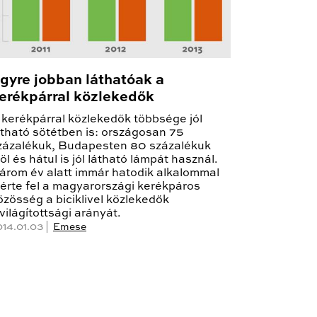
gyre jobban láthatóak a
erékpárral közlekedők
 kerékpárral közlekedők többsége jól
átható sötétben is: országosan 75
zázalékuk, Budapesten 80 százalékuk
löl és hátul is jól látható lámpát használ.
árom év alatt immár hatodik alkalommal
érte fel a magyarországi kerékpáros
özösség a biciklivel közlekedők
ivilágítottsági arányát.
014.01.03 |
Emese