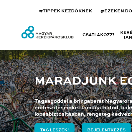
#TIPPEK KEZDŐKNEK
#EZEKEN D
KER
CSATLAKOZZ!
TA
MARADJUNK E
Tagságoddal a bringabarát Magyarors
erőfeszítéseinket támogathatod, bale
lopásbiztosításban, rengeteg kedvez
TAG LESZEK!
BEJELENTKEZÉS