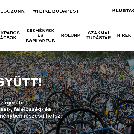
KLUBTA
OLGOZUNK
#I BIKE BUDAPEST
ESEMÉNYEK
ÉKPÁROS
SZAKMAI
ÉS
RÓLUNK
HÍREK
NÁCSOK
TUDÁSTÁR
KAMPÁNYOK
GYÜTT!
zágért tett
set-, felelősség- és
ményben részesülhetsz.