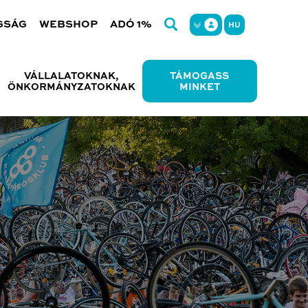
GSÁG
WEBSHOP
ADÓ 1%
HU
VÁLLALATOKNAK,
TÁMOGASS
ÖNKORMÁNYZATOKNAK
MINKET