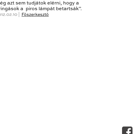
ég azt sem tudjátok elérni, hogy a
ringások a piros lámpát betartsák”.
012.02.10 |
Főszerkesztő