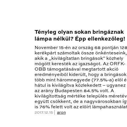
Tényleg olyan sokan bringáznak
lámpa nélkül? Épp ellenkezőleg!
November 15-én az ország 68 pontján 12
kerékpárt számoltak össze önkénteseink,
akik a „kivilágítatlan bringások” közhely
mögött keresték az igazságot. Az ORFK-
OBB támogatásával megtartott akció
eredményeiből kiderült, hogy a bringások
több mint háromnegyede (77.5%-a) elől é
hátul is kivilágítva közlekedett – ugyanez
az arány Budapesten 84.5% volt. A
kivilágítottság mértéke település méretév
együtt csökkent, de a nagyvárosokban íg
is 76% felett volt az előírt lámpahasználat
2017.12.15 |
aron