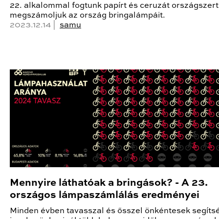
22. alkalommal fogtunk papírt és ceruzát országszert
megszámoljuk az ország bringalámpáit.
2023.12.14 |
samu
Mennyire láthatóak a bringások? - A 23.
országos lámpaszámlálás eredményei
Minden évben tavasszal és ősszel önkéntesek segíts