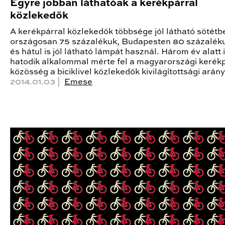
Egyre jobban láthatóak a kerékpárral
közlekedők
A kerékpárral közlekedők többsége jól látható sötétbe
országosan 75 százalékuk, Budapesten 80 százaléku
és hátul is jól látható lámpát használ. Három év alatt
hatodik alkalommal mérte fel a magyarországi kerék
közösség a biciklivel közlekedők kivilágítottsági arány
2014.01.03 |
Emese