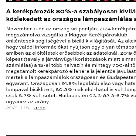
A kerékpározók 80%-a szabályosan kivilá
közlekedett az országos lámpaszámlálás a
November 11-én az ország 96 pontján, 2124 kerékpár
megszámolva vizsgálta a Magyar Kerékpárosklub
önkéntesek segítségével a biciklik világítását. Az akció
hogy valódi információkat nyújtson egy olyan témába
amiben az előítéletek erősebbek az adatoknál. 2019 
képest (tavaly a járványügyi korlátozások miatt elmar
számlálás) a 15-el több helyszín és mintegy 700-al t
megszámolt kerékpározó ellenére is jelentős javulást
mértek a lámpaszámlálók országosan és Budapeste
egyaránt. Országosan 91.8% legalább első vagy háts
lámpával biciklizett, 80.3%-nak elől-hátul is volt lám
csak 8.2% volt sötét. Budapesten 93.3-82.3-6.7% vo
ugyanez az arány.
2021.11.18 |
aron