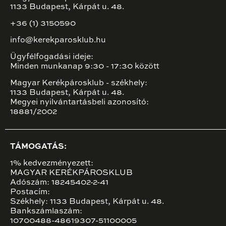
1133 Budapest, Kárpát u. 48.
+36 (1) 3150590
info@kerekparosklub.hu
Ügyfélfogadási ideje:
Minden munkanap 9:30 - 17:30 között
Magyar Kerékpárosklub - székhely:
1133 Budapest, Kárpát u. 48.
Megyei nyilvántartásbeli azonosító:
18881/2002
TÁMOGATÁS:
1% kedvezményezett:
MAGYAR KERÉKPÁROSKLUB
Adószám: 18245402-2-41
Postacím:
Székhely: 1133 Budapest, Kárpát u. 48.
Bankszámlaszám:
10700488-48619307-51100005