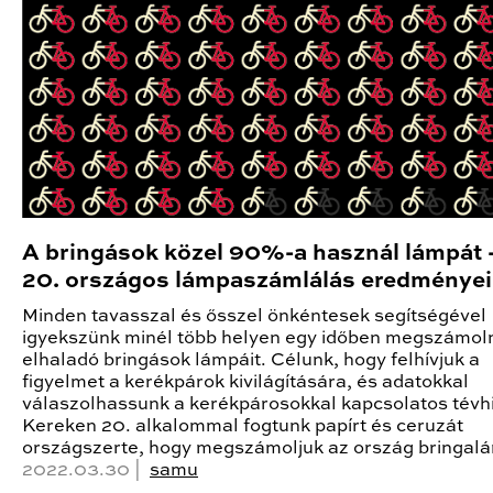
A bringások közel 90%-a használ lámpát 
20. országos lámpaszámlálás eredményei
Minden tavasszal és ősszel önkéntesek segítségével
igyekszünk minél több helyen egy időben megszámoln
elhaladó bringások lámpáit. Célunk, hogy felhívjuk a
figyelmet a kerékpárok kivilágítására, és adatokkal
válaszolhassunk a kerékpárosokkal kapcsolatos tévhi
Kereken 20. alkalommal fogtunk papírt és ceruzát
országszerte, hogy megszámoljuk az ország bringalá
2022.03.30 |
samu