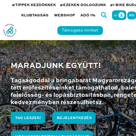
#TIPPEK KEZDŐKNEK
#EZEKEN DOLGOZUNK
#I BIKE BU
KLUBTAGSÁG
WEBSHOP
ADÓ 1%
HU
Támogass minket
MARADJUNK EGYÜTT!
Tagságoddal a bringabarát Magyarország
tett erőfeszítéseinket támogathatod, bales
felelősség- és lopásbiztosításban, renget
kedvezményben részesülhetsz.
TAG LESZEK!
BEJELENTKEZÉS