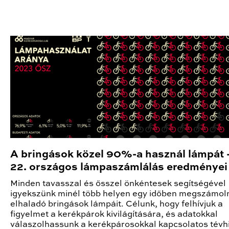
A bringások közel 90%-a használ lámpát 
22. országos lámpaszámlálás eredményei
Minden tavasszal és ősszel önkéntesek segítségével
igyekszünk minél több helyen egy időben megszámoln
elhaladó bringások lámpáit. Célunk, hogy felhívjuk a
figyelmet a kerékpárok kivilágítására, és adatokkal
válaszolhassunk a kerékpárosokkal kapcsolatos tévhi