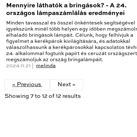
Mennyire láthatók a bringások? - A 24.
országos lámpaszámlálás eredményei
Minden tavasszal és ősszel önkéntesek segítségével
igyekszünk minél több helyen egy időben megszámoln
elhaladó bringások lámpáit. Célunk, hogy felhívjuk a
figyelmet a kerékpárok kivilágítására, és adatokkal
válaszolhassunk a kerékpárosokkal kapcsolatos tévhi
24. alkalommal fogtunk papírt és ceruzát országszer
megszámoljuk az ország bringalámpáit.
2024.11.21 |
melinda
« Previous
Next »
Showing
7
to
12
of
12
results