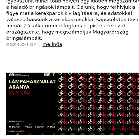
igyekszünk minél több helyen egy időben megszámoln
elhaladó bringások lámpáit. Célunk, hogy felhívjuk a
figyelmet a kerékpárok kivilágítására, és adatokkal
válaszolhassunk a kerékpárosokkal kapcsolatos tévhi
Immár 23. alkalommal fogtunk papírt és ceruzát
országszerte, hogy megszámoljuk Magyarország
bringalámpáit.
2024.04.04 |
melinda