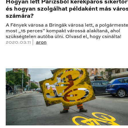
Hogyan lett Párizsból kerékpáros sikertör
és hogyan szolgálhat példaként más váro
számára?
A Fények városa a Bringák városa lett, a polgármeste
most „15 perces” kompakt várossá alakítaná, ahol
szükségtelen autóba ülni. Olvasd el, hogy csinálta!
2020.03.11 |
aron