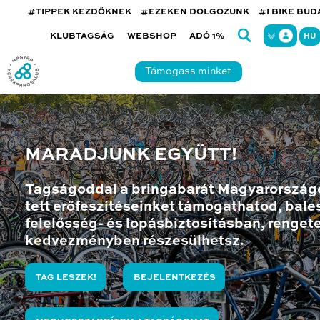
#TIPPEK KEZDŐKNEK
#EZEKEN DOLGOZUNK
#I BIKE BU
KLUBTAGSÁG
WEBSHOP
ADÓ 1%
HU
Támogass minket
MARADJUNK EGYÜTT!
Tagságoddal a bringabarát Magyarország
tett erőfeszítéseinket támogathatod, bales
felelősség- és lopásbiztosításban, renget
kedvezményben részesülhetsz.
TAG LESZEK!
BEJELENTKEZÉS