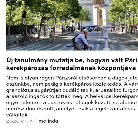
Új tanulmány mutatja be, hogyan vált Pári
kerékpározás forradalmának központjává
Nem is olyan régen Párizsról elsősorban a dugók juto
eszünkbe, nem pedig a kerékpáros közlekedés. A vár
grandiózus sugárútjait dudáló taxik, áruszállító furgo
araszoló ingázók töltötték meg. A belvárosi kerékpár
egyet jelentett a buszok és robogók közötti szlalomoz
merész döntés volt, amelyet csak a legelszántabbak
vállaltak.
2026.01.14 |
melinda