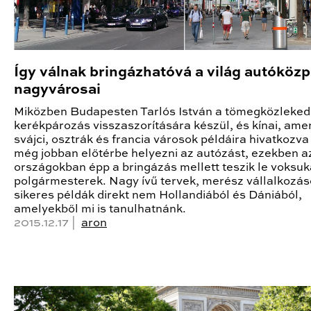
Így válnak bringázhatóvá a világ autóköz
nagyvárosai
Miközben Budapesten Tarlós István a tömegközleked
kerékpározás visszaszorítására készül, és kínai, amer
svájci, osztrák és francia városok példáira hivatkozva
még jobban előtérbe helyezni az autózást, ezekben a
országokban épp a bringázás mellett teszik le voksuk
polgármesterek. Nagy ívű tervek, merész vállalkozás
sikeres példák direkt nem Hollandiából és Dániából,
amelyekből mi is tanulhatnánk.
2015.12.17 |
aron