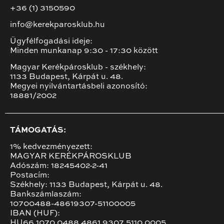
+36 (1) 3150590
info@kerekparosklub.hu
Ügyfélfogadási ideje:
Minden munkanap 9:30 - 17:30 között
Magyar Kerékpárosklub - székhely:
1133 Budapest, Kárpát u. 48.
Megyei nyilvántartásbeli azonosító:
18881/2002
TÁMOGATÁS:
1% kedvezményezett:
MAGYAR KERÉKPÁROSKLUB
Adószám: 18245402-2-41
Postacím:
Székhely: 1133 Budapest, Kárpát u. 48.
Bankszámlaszám:
10700488-48619307-51100005
IBAN (HUF):
HU66 1070 0488 4861 9307 5110 0005