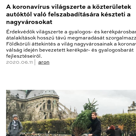
A koronavírus világszerte a közterületek
autóktól való felszabadítására készteti a
nagyvárosokat
Érdekvédők világszerte a gyalogos- és kerékpárosba
átalakítások hosszú távú megmaradását szorgalmazz
Földkörüli áttekintés a világ nagyvárosainak a korona
válság idején bevezetett kerékpár- és gyalogosbarát
fejlesztéseiről.
2020.06.11 |
aron