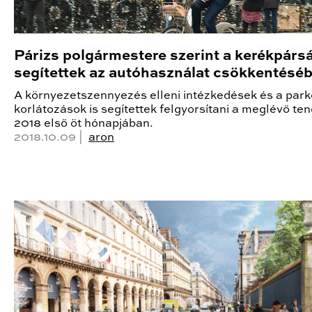
Párizs polgármestere szerint a kerékpárs
segítettek az autóhasználat csökkentésé
A környezetszennyezés elleni intézkedések és a park
korlátozások is segítettek felgyorsítani a meglévő te
2018 első öt hónapjában.
2018.10.09 |
aron