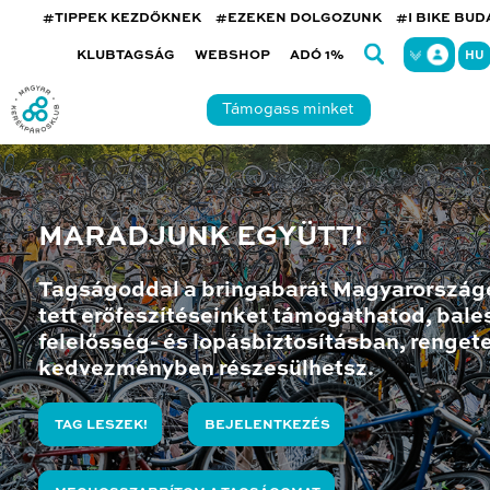
#TIPPEK KEZDŐKNEK
#EZEKEN DOLGOZUNK
#I BIKE BU
KLUBTAGSÁG
WEBSHOP
ADÓ 1%
HU
Támogass minket
MARADJUNK EGYÜTT!
Tagságoddal a bringabarát Magyarország
tett erőfeszítéseinket támogathatod, bales
felelősség- és lopásbiztosításban, renget
kedvezményben részesülhetsz.
TAG LESZEK!
BEJELENTKEZÉS