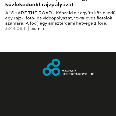
közlekedünk! rajzpályázat
A "SHARE THE ROAD - Képzeld el: együtt közlekedü
egy rajz-, fotó- és videópályázat, 10-19 éves fiatalok
számára. A fődíj egy amszterdami hétvége 2 főre.
2014.08.11 |
admin