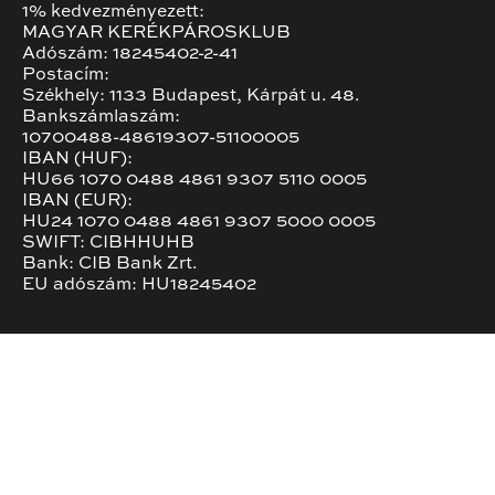
1% kedvezményezett:
MAGYAR KERÉKPÁROSKLUB
Adószám: 18245402-2-41
Postacím:
Székhely: 1133 Budapest, Kárpát u. 48.
Bankszámlaszám:
10700488-48619307-51100005
IBAN (HUF):
HU66 1070 0488 4861 9307 5110 0005
IBAN (EUR):
HU24 1070 0488 4861 9307 5000 0005
SWIFT: CIBHHUHB
Bank: CIB Bank Zrt.
EU adószám: HU18245402