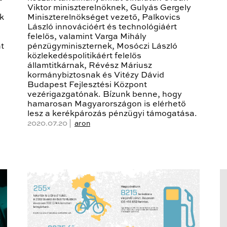
Viktor miniszterelnöknek, Gulyás Gergely
ek
Miniszterelnökséget vezető, Palkovics
László innovációért és technológiáért
felelős, valamint Varga Mihály
t
pénzügyminiszternek, Mosóczi László
közlekedéspolitikáért felelős
államtitkárnak, Révész Máriusz
kormánybiztosnak és Vitézy Dávid
Budapest Fejlesztési Központ
vezérigazgatónak. Bízunk benne, hogy
hamarosan Magyarországon is elérhető
lesz a kerékpározás pénzügyi támogatása.
2020.07.20 |
aron