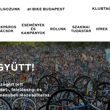
KLUBTA
OLGOZUNK
#I BIKE BUDAPEST
ESEMÉNYEK
ÉKPÁROS
SZAKMAI
ÉS
RÓLUNK
HÍREK
NÁCSOK
TUDÁSTÁR
KAMPÁNYOK
GYÜTT!
zágért tett
set-, felelősség- és
ményben részesülhetsz.