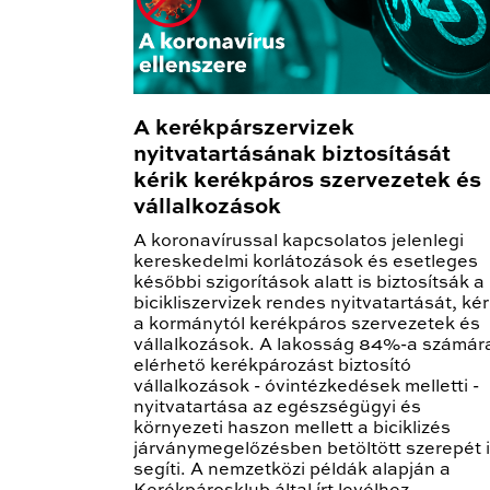
A kerékpárszervizek
nyitvatartásának biztosítását
kérik kerékpáros szervezetek és
vállalkozások
A koronavírussal kapcsolatos jelenlegi
kereskedelmi korlátozások és esetleges
későbbi szigorítások alatt is biztosítsák a
bicikliszervizek rendes nyitvatartását, kér
a kormánytól kerékpáros szervezetek és
vállalkozások. A lakosság 84%-a számár
elérhető kerékpározást biztosító
vállalkozások - óvintézkedések melletti -
nyitvatartása az egészségügyi és
környezeti haszon mellett a biciklizés
járványmegelőzésben betöltött szerepét 
segíti. A nemzetközi példák alapján a