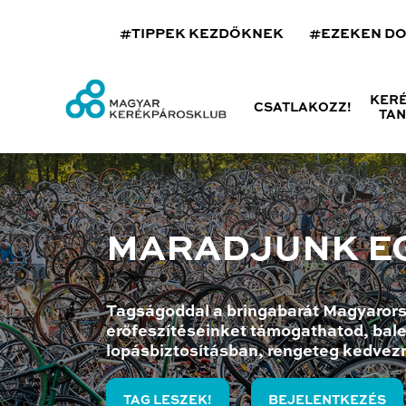
#TIPPEK KEZDŐKNEK
#EZEKEN D
KER
CSATLAKOZZ!
TA
MARADJUNK E
Tagságoddal a bringabarát Magyarors
erőfeszítéseinket támogathatod, bale
lopásbiztosításban, rengeteg kedvez
TAG LESZEK!
BEJELENTKEZÉS