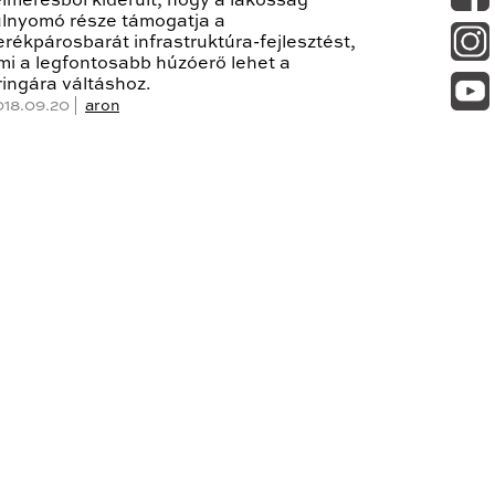
elmérésből kiderült, hogy a lakosság
úlnyomó része támogatja a
erékpárosbarát infrastruktúra-fejlesztést,
mi a legfontosabb húzóerő lehet a
ringára váltáshoz.
018.09.20 |
aron