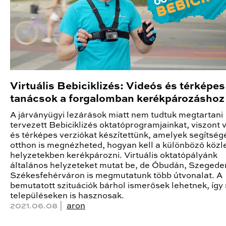
Virtuális Bebiciklizés: Videós és térképes
tanácsok a forgalomban kerékpározáshoz
A járványügyi lezárások miatt nem tudtuk megtartani
tervezett Bebiciklizés oktatóprogramjainkat, viszont 
és térképes verziókat készítettünk, amelyek segítség
otthon is megnézheted, hogyan kell a különböző közl
helyzetekben kerékpározni. Virtuális oktatópályánk
általános helyzeteket mutat be, de Óbudán, Szegede
Székesfehérváron is megmutatunk több útvonalat. A
bemutatott szituációk bárhol ismerősek lehetnek, így
településeken is hasznosak.
2021.06.08 |
aron