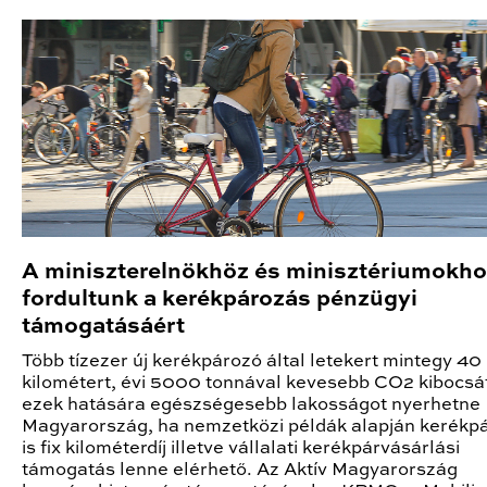
A miniszterelnökhöz és minisztériumokh
fordultunk a kerékpározás pénzügyi
támogatásáért
Több tízezer új kerékpározó által letekert mintegy 40 
kilométert, évi 5000 tonnával kevesebb CO2 kibocsá
ezek hatására egészségesebb lakosságot nyerhetne
Magyarország, ha nemzetközi példák alapján kerékp
is fix kilométerdíj illetve vállalati kerékpárvásárlási
támogatás lenne elérhető. Az Aktív Magyarország