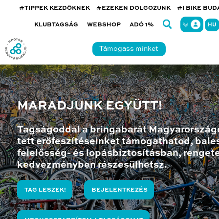
#TIPPEK KEZDŐKNEK
#EZEKEN DOLGOZUNK
#I BIKE BU
KLUBTAGSÁG
WEBSHOP
ADÓ 1%
HU
Támogass minket
MARADJUNK EGYÜTT!
Tagságoddal a bringabarát Magyarország
tett erőfeszítéseinket támogathatod, bales
felelősség- és lopásbiztosításban, renget
kedvezményben részesülhetsz.
TAG LESZEK!
BEJELENTKEZÉS