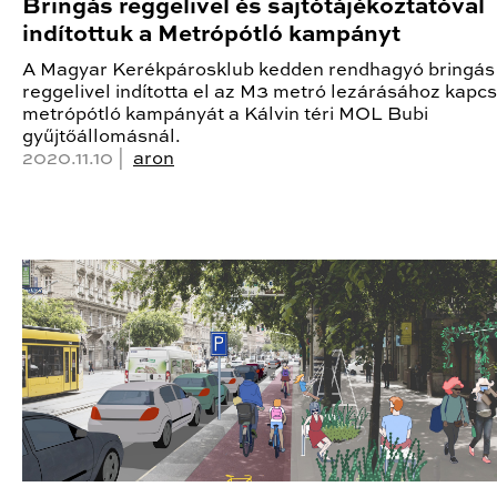
Bringás reggelivel és sajtótájékoztatóval
indítottuk a Metrópótló kampányt
A Magyar Kerékpárosklub kedden rendhagyó bringás
reggelivel indította el az M3 metró lezárásához kapc
metrópótló kampányát a Kálvin téri MOL Bubi
gyűjtőállomásnál.
2020.11.10 |
aron