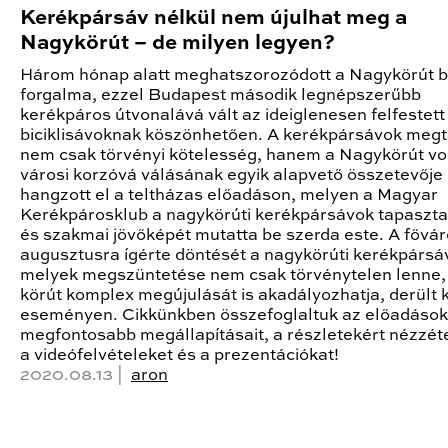
Kerékpársáv nélkül nem újulhat meg a
Nagykörút – de milyen legyen?
Három hónap alatt meghatszorozódott a Nagykörút bi
forgalma, ezzel Budapest második legnépszerűbb
kerékpáros útvonalává vált az ideiglenesen felfestett
biciklisávoknak köszönhetően. A kerékpársávok megt
nem csak törvényi kötelesség, hanem a Nagykörút v
városi korzóvá válásának egyik alapvető összetevője
hangzott el a teltházas előadáson, melyen a Magyar
Kerékpárosklub a nagykörúti kerékpársávok tapasztal
és szakmai jövőképét mutatta be szerda este. A fővá
augusztusra ígérte döntését a nagykörúti kerékpársá
melyek megszüntetése nem csak törvénytelen lenne,
körút komplex megújulását is akadályozhatja, derült k
eseményen. Cikkünkben összefoglaltuk az előadások
megfontosabb megállapításait, a részletekért nézzé
a videófelvételeket és a prezentációkat!
2020.08.13 |
aron