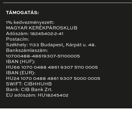
TÁMOGATÁS:
1% kedvezményezett:
MAGYAR KERÉKPÁROSKLUB
Adószám: 18245402-2-41
Postacím:
Székhely: 1133 Budapest, Kárpát u. 48.
Bankszámlaszám:
10700488-48619307-51100005
IBAN (HUF):
HU66 1070 0488 4861 9307 5110 0005
IBAN (EUR):
HU24 1070 0488 4861 9307 5000 0005
SWIFT: CIBHHUHB
Bank: CIB Bank Zrt.
EU adószám: HU18245402