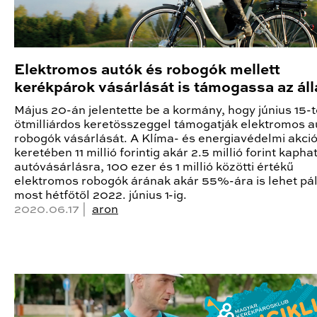
Elektromos autók és robogók mellett
kerékpárok vásárlását is támogassa az ál
Május 20-án jelentette be a kormány, hogy június 15-t
ötmilliárdos keretösszeggel támogatják elektromos a
robogók vásárlását. A Klíma- és energiavédelmi akci
keretében 11 millió forintig akár 2.5 millió forint kapha
autóvásárlásra, 100 ezer és 1 millió közötti értékű
elektromos robogók árának akár 55%-ára is lehet pá
most hétfőtől 2022. június 1-ig.
2020.06.17 |
aron