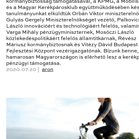
kormánybiztosság támogatásával, a KPMG, a Mobili
és a Magyar Kerékpárosklub együttműködésében kés
tanulmányunkat elküldtük Orbán Viktor minisztereln
Gulyás Gergely Miniszterelnökséget vezető, Palkovic
László innovációért és technológiáért felelős, valami
Varga Mihály pénzügyminiszternek, Mosóczi László
közlekedéspolitikáért felelős államtitkárnak, Révész
Máriusz kormánybiztosnak és Vitézy Dávid Budapest
Fejlesztési Központ vezérigazgatónak. Bízunk benne
hamarosan Magyarországon is elérhető lesz a kerék
pénzügyi támogatása.
2020.07.20 |
aron