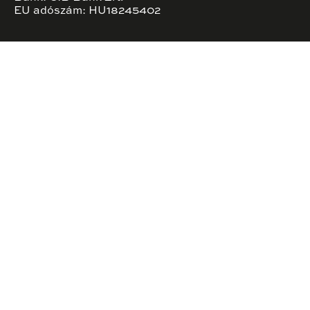
EU adószám: HU18245402