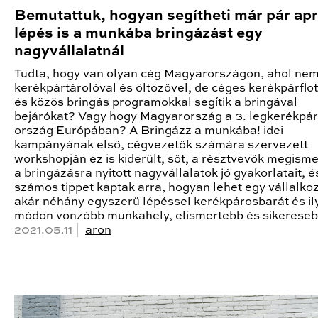
Bemutattuk, hogyan segítheti már pár ap
lépés is a munkába bringázást egy
nagyvállalatnál
Tudta, hogy van olyan cég Magyarországon, ahol ne
kerékpártárolóval és öltözővel, de céges kerékpárflot
és közös bringás programokkal segítik a bringával
bejárókat? Vagy hogy Magyarország a 3. legkerékpá
ország Európában? A Bringázz a munkába! idei
kampányának első, cégvezetők számára szervezett
workshopján ez is kiderült, sőt, a résztvevők megism
a bringázásra nyitott nagyvállalatok jó gyakorlatait, é
számos tippet kaptak arra, hogyan lehet egy vállalko
akár néhány egyszerű lépéssel kerékpárosbarát és il
módon vonzóbb munkahely, elismertebb és sikereseb
2021.05.11 |
aron