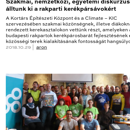
Szakmai, nemzetközi, egyetemi diskurzu
álltunk ki a rakparti kerékpársávokért
A Kortárs Építészeti Központ és a Climate – KIC
szervezésében szakmai közönségnek, illetve diákokn
rendezett kerekasztalokon vettünk részt, amelyeken 
budapesti rakpartok kerékpárosbarát fejlesztésének 
közösségi terek kialakításának fontosságát hangsúly
2018.10.29 |
aron