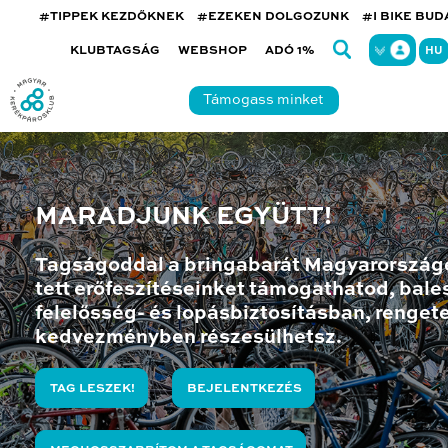
#TIPPEK KEZDŐKNEK
#EZEKEN DOLGOZUNK
#I BIKE BU
KLUBTAGSÁG
WEBSHOP
ADÓ 1%
HU
Támogass minket
MARADJUNK EGYÜTT!
Tagságoddal a bringabarát Magyarország
tett erőfeszítéseinket támogathatod, bales
felelősség- és lopásbiztosításban, renget
kedvezményben részesülhetsz.
TAG LESZEK!
BEJELENTKEZÉS