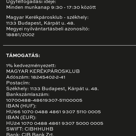
Ügyfélfogadási ideje:
Minden munkanap 9:30 - 17:30 között
Magyar Kerékpárosklub - székhely:
1133 Budapest, Kárpát u. 48.
Megyei nyilvántartásbeli azonosító:
18881/2002
TÁMOGATÁS:
1% kedvezményezett:
MAGYAR KERÉKPÁROSKLUB
Adószám: 18245402-2-41
Postacím:
Székhely: 1133 Budapest, Kárpát u. 48.
Bankszámlaszám:
10700488-48619307-51100005
IBAN (HUF):
HU66 1070 0488 4861 9307 5110 0005
IBAN (EUR):
HU24 1070 0488 4861 9307 5000 0005
SWIFT: CIBHHUHB
Bank: CIB Bank Zrt.