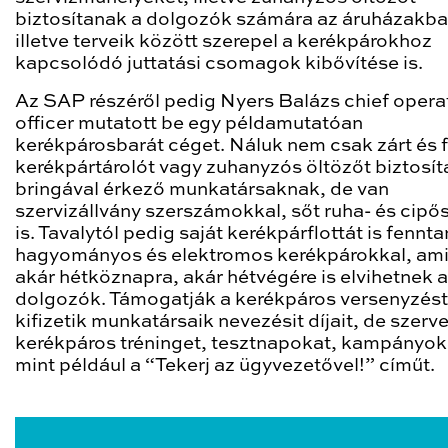
biztosítanak a dolgozók számára az áruházakba
illetve terveik között szerepel a kerékpárokhoz
kapcsolódó juttatási csomagok kibővítése is.
Az SAP részéről pedig Nyers Balázs chief opera
officer mutatott be egy példamutatóan
kerékpárosbarát céget. Náluk nem csak zárt és 
kerékpártárolót vagy zuhanyzós öltözőt biztosí
bringával érkező munkatársaknak, de van
szervizállvány szerszámokkal, sőt ruha- és cipős
is. Tavalytól pedig saját kerékpárflottát is fennt
hagyományos és elektromos kerékpárokkal, am
akár hétköznapra, akár hétvégére is elvihetnek a
dolgozók. Támogatják a kerékpáros versenyzést
kifizetik munkatársaik nevezésit díjait, de szerv
kerékpáros tréninget, tesztnapokat, kampányoka
mint például a “Tekerj az ügyvezetővel!” címűt.