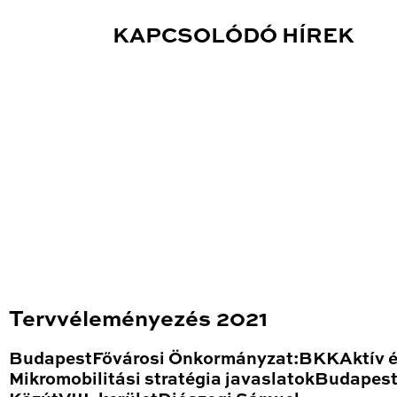
KAPCSOLÓDÓ HÍREK
Tervvéleményezés 2021
BudapestFővárosi Önkormányzat:BKKAktív 
Mikromobilitási stratégia javaslatokBudapes