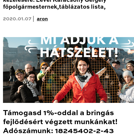
kezelésére: Levél Karácsony Gergely
főpolgármesternek,táblázatos lista,
2020.01.07 |
aron
Támogasd 1%-oddal a bringás
fejlődésért végzett munkánkat!
Adószámunk: 18245402-2-43