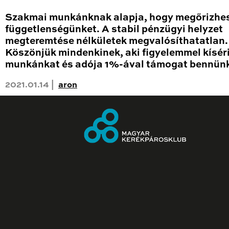
Szakmai munkánknak alapja, hogy megőrizhe
függetlenségünket. A stabil pénzügyi helyzet
megteremtése nélkületek megvalósíthatatlan.
Köszönjük mindenkinek, aki figyelemmel kísér
munkánkat és adója 1%-ával támogat bennünk
2021.01.14 |
aron