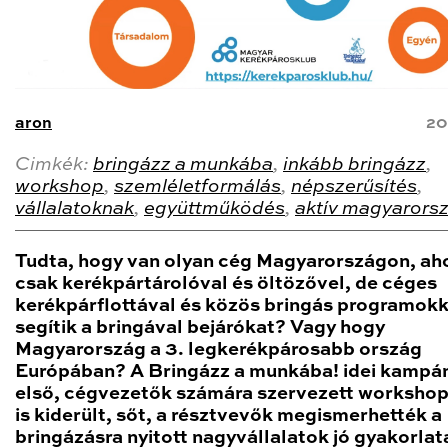
aron
20
Cimkék:
bringázz a munkába
,
inkább bringázz
,
workshop
,
szemléletformálás
,
népszerűsítés
,
vállalatoknak
,
együttműködés
,
aktív magyarors
Tudta, hogy van olyan cég Magyarországon, ah
csak kerékpártárolóval és öltözővel, de céges
kerékpárflottával és közös bringás programokk
segítik a bringával bejárókat? Vagy hogy
Magyarország a 3. legkerékpárosabb ország
Európában? A Bringázz a munkába! idei kampá
első, cégvezetők számára szervezett workshop
is kiderült, sőt, a résztvevők megismerhették a
bringázásra nyitott nagyvállalatok jó gyakorlata