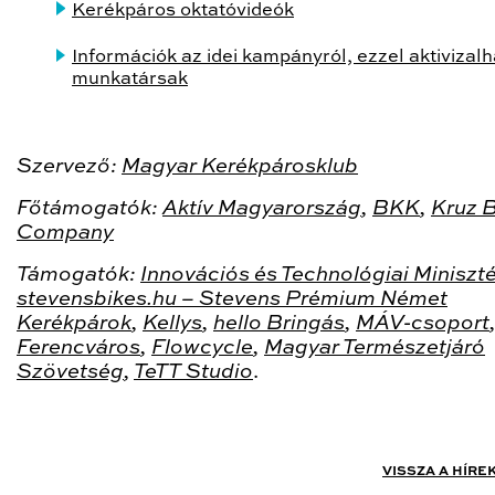
Kerékpáros oktatóvideók
Információk az idei kampányról, ezzel aktivizalh
munkatársak
Szervező:
Magyar Kerékpárosklub
Főtámogatók:
Aktív Magyarország
,
BKK
,
Kruz B
Company
Támogatók:
Innovációs és Technológiai Miniszt
stevensbikes.hu – Stevens Prémium Német
Kerékpárok
,
Kellys
,
hello Bringás
,
MÁV-csoport
Ferencváros
,
Flowcycle
,
Magyar Természetjáró
Szövetség
,
TeTT Studio
.
VISSZA A HÍRE