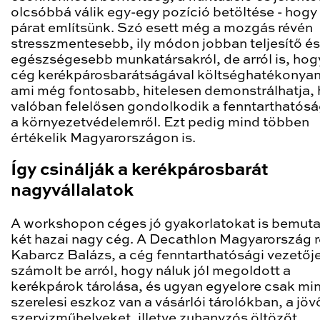
olcsóbbá válik egy-egy pozíció betöltése - hogy
párat említsünk. Szó esett még a mozgás révén
stresszmentesebb, ily módon jobban teljesítő és
egészségesebb munkatársakról, de arról is, hog
cég kerékpárosbarátságával költséghatékonyan
ami még fontosabb, hitelesen demonstrálhatja,
valóban felelősen gondolkodik a fenntarthatósá
a környezetvédelemről. Ezt pedig mind többen
értékelik Magyarországon is.
Így csinálják a kerékpárosbarát
nagyvállalatok
A workshopon céges jó gyakorlatokat is bemuta
két hazai nagy cég. A Decathlon Magyarország r
Kabarcz Balázs, a cég fenntarthatósági vezetőj
számolt be arról, hogy náluk jól megoldott a
kerékpárok tárolása, és ugyan egyelore csak min
szerelesi eszkoz van a vásárlói tárolókban, a jö
szervizműhelyeket, illetve zuhanyzós öltözőt