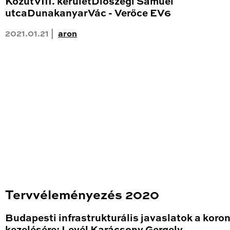
KözútVIII. kerületDiószegi Sámuel
utcaDunakanyarVác - Verőce EV6
2021.01.21 |
aron
Tervvéleményezés 2020
Budapesti infrastrukturális javaslatok a koro