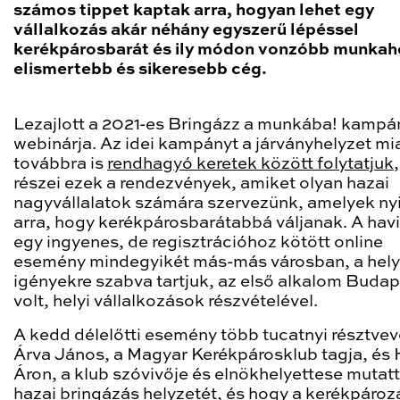
számos tippet kaptak arra, hogyan lehet egy
vállalkozás akár néhány egyszerű lépéssel
kerékpárosbarát és ily módon vonzóbb munkahe
elismertebb és sikeresebb cég.
Lezajlott a 2021-es Bringázz a munkába! kampá
webinárja. Az idei kampányt a járványhelyzet mi
továbbra is
rendhagyó keretek között folytatjuk
részei ezek a rendezvények, amiket olyan hazai
nagyvállalatok számára szervezünk, amelyek ny
arra, hogy kerékpárosbarátabbá váljanak. A havi
egy ingyenes, de regisztrációhoz kötött online
esemény mindegyikét más-más városban, a hely
igényekre szabva tartjuk, az első alkalom Buda
volt, helyi vállalkozások részvételével.
A kedd délelőtti esemény több tucatnyi résztve
Árva János, a Magyar Kerékpárosklub tagja, és 
Áron, a klub szóvivője és elnökhelyettese mutatt
hazai bringázás helyzetét, és hogy a kerékpáro