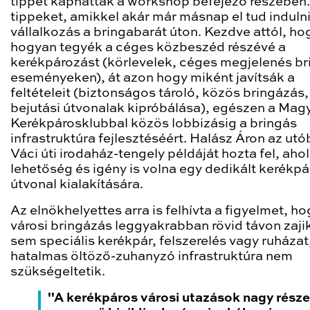
tippet kaphattak a workshop befejező részében
tippeket, amikkel akár már másnap el tud induln
vállalkozás a bringabarát úton. Kezdve attól, ho
hogyan tegyék a céges közbeszéd részévé a
kerékpározást (körlevelek, céges megjelenés br
eseményeken), át azon hogy miként javítsák a
feltételeit (biztonságos tároló, közös bringázás,
bejutási útvonalak kipróbálása), egészen a Mag
Kerékpárosklubbal közös lobbizásig a bringás
infrastruktúra fejlesztéséért. Halász Áron az utó
Váci úti irodaház-tengely példáját hozta fel, ahol
lehetőség és igény is volna egy dedikált kerékpá
útvonal kialakítására.
Az elnökhelyettes arra is felhívta a figyelmet, ho
városi bringázás leggyakrabban rövid távon zaji
sem speciális kerékpár, felszerelés vagy ruháza
hatalmas öltöző-zuhanyzó infrastruktúra nem
szükségeltetik.
"A kerékpáros városi utazások nagy része