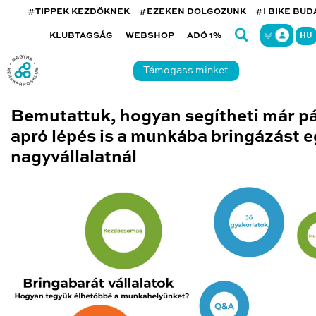
#TIPPEK KEZDŐKNEK
#EZEKEN DOLGOZUNK
#I BIKE BU
KLUBTAGSÁG
WEBSHOP
ADÓ 1%
HU
Támogass minket
Bemutattuk, hogyan segítheti már p
apró lépés is a munkába bringázást e
nagyvállalatnál