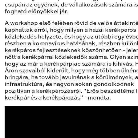
csupán az egyének, de vállalkozások számára is
fogható előnyökkel jár.
A workshop első felében rövid de velős áttekint
kaphattak arról, hogy milyen a hazai kerékpáros
közlekedés helyzete, és hogy az utóbbi egy évbe
részben a koronavírus hatásának, részben külö
kerékpáros fejlesztéseknek köszönhetően - jele
nőtt a kerékpárral közlekedők száma. Olyan szin
hogy az már a kerékpárpiac számára is kihívás. 
Áron szavaiból kiderült, hogy még többen ülnén
bringára, ha tovább javulnának a körülmények, 
infrastruktúra, és nagyon sokan gondolkodnak
pozitívan a kerékpározásról. "Erős beszédtéma l
kerékpár és a kerékpározás" - mondta.