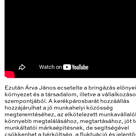
Ezután Árva János ecsetelte a bringázás előnyei
környezet és a társadalom, illetve a vállalkozás
szempontjából. A kerékpárosbarát hozzáállás
hozzájárulhat a jó munkahelyi közösség
megteremtéséhez, az elkötelezett munkavállaló
könnyebb megtalálásához, megtartásához, jót t
munkáltatói márkaépítésnek, de segítségével
csökkenhet a bérköltség, a fluktuáció és jelent