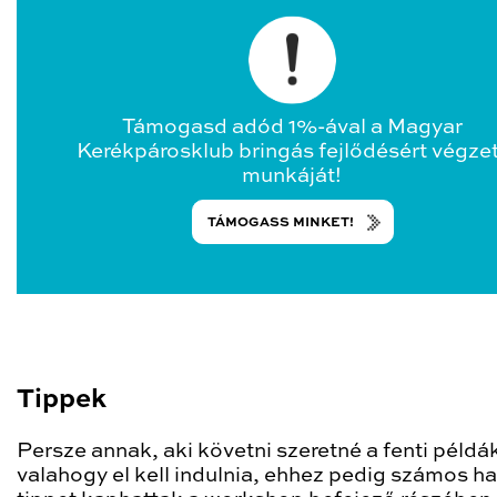
Támogasd adód 1%-ával a Magyar
Kerékpárosklub bringás fejlődésért végze
munkáját!
TÁMOGASS MINKET!
Tippek
Persze annak, aki követni szeretné a fenti példá
valahogy el kell indulnia, ehhez pedig számos h