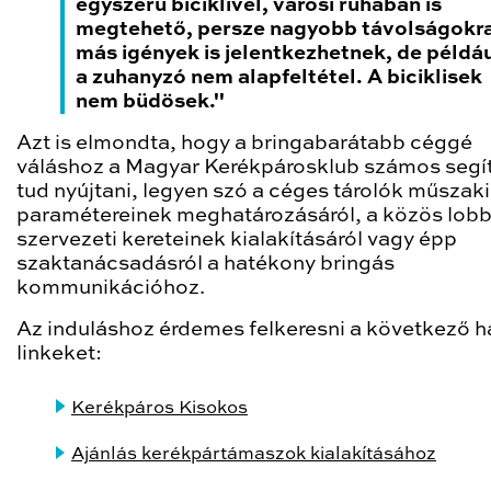
egyszerű biciklivel, városi ruhában is
megtehető, persze nagyobb távolságokr
más igények is jelentkezhetnek, de példá
a zuhanyzó nem alapfeltétel. A biciklisek
nem büdösek."
Azt is elmondta, hogy a bringabarátabb céggé
váláshoz a Magyar Kerékpárosklub számos segí
tud nyújtani, legyen szó a céges tárolók műszaki
paramétereinek meghatározásáról, a közös lobb
szervezeti kereteinek kialakításáról vagy épp
szaktanácsadásról a hatékony bringás
kommunikációhoz.
Az induláshoz érdemes felkeresni a következő 
linkeket:
Kerékpáros Kisokos
Ajánlás kerékpártámaszok kialakításához