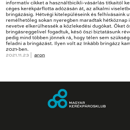
informatív cikket a használtbicikli-vásárlás titkaitól k
céges kerékpárflotta adózásán át, az alkalmi viselet
bringázásig. Hétvégi kitelepüléseink és felhívásaink 
remélhetőleg sokan nyeregben maradtak hétköznap i
nevetve elkerülhessék a közlekedési dugókat. Őket ő
bringásreggelivel fogadtuk, késő őszi biztatásunk ré
pedig mind többen jönnek rá, hogy télen sem szüksé
feladni a bringázást. Ilyen volt az Inkább bringázz k
2021-ben.
2021.11.23 |
aron