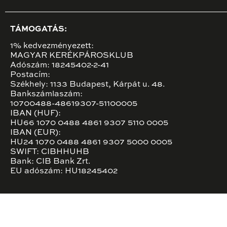
TÁMOGATÁS:
1% kedvezményezett:
MAGYAR KERÉKPÁROSKLUB
Adószám: 18245402-2-41
Postacím:
Székhely: 1133 Budapest, Kárpát u. 48.
Bankszámlaszám:
10700488-48619307-51100005
IBAN (HUF):
HU66 1070 0488 4861 9307 5110 0005
IBAN (EUR):
HU24 1070 0488 4861 9307 5000 0005
SWIFT: CIBHHUHB
Bank: CIB Bank Zrt.
EU adószám: HU18245402