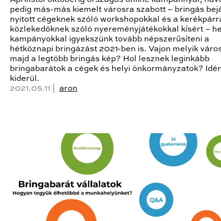
pedig más-más kiemelt városra szabott – bringás bej
nyitott cégeknek szóló workshopokkal és a kerékpárr
közlekedőknek szóló nyereményjátékokkal kísért – he
kampányokkal igyekszünk tovább népszerűsíteni a
hétköznapi bringázást 2021-ben is. Vajon melyik város
majd a legtöbb bringás kép? Hol lesznek leginkább
bringabarátok a cégek és helyi önkormányzatok? Idé
kiderül.
2021.05.11 |
aron