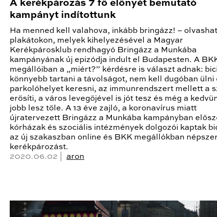
A kerékpározás 7 fő előnyét bemutató
kampányt indítottunk
Ha menned kell valahova, inkább bringázz! – olvasha
plakátokon, melyek kihelyezésével a Magyar
Kerékpárosklub rendhagyó Bringázz a Munkába
kampányának új epizódja indult el Budapesten. A BK
megállóiban a „miért?” kérdésre is választ adnak: bici
könnyebb tartani a távolságot, nem kell dugóban ülni
parkolóhelyet keresni, az immunrendszert mellett a sz
erősíti, a város levegőjével is jót tesz és még a kedvün
jobb lesz tőle. A 13 éve zajló, a koronavírus miatt
újratervezett Bringázz a Munkába kampányban elősz
kórházak és szociális intézmények dolgozói kaptak bic
az új szakaszban online és BKK megállókban népszerű
kerékpározást.
2020.06.02 |
aron