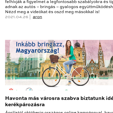
felhívják a figyelmet a legfontosabb szabályokra és t
adnak az autós – bringás – gyalogos együttműködésh
Nézd meg a videókat és oszd meg másokkal is!
2021.04.26 |
aron
Havonta más városra szabva biztatunk id
kerékpározásra
Áprilistól októberig országos online kampánnyal, hav