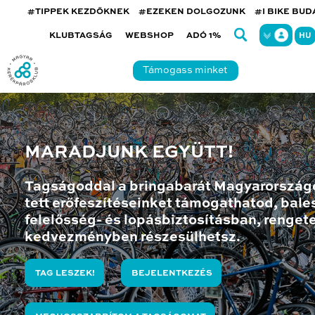
#TIPPEK KEZDŐKNEK
#EZEKEN DOLGOZUNK
#I BIKE BU
KLUBTAGSÁG
WEBSHOP
ADÓ 1%
HU
Támogass minket
MARADJUNK EGYÜTT!
Tagságoddal a bringabarát Magyarország
tett erőfeszítéseinket támogathatod, bales
felelősség- és lopásbiztosításban, renget
kedvezményben részesülhetsz.
TAG LESZEK!
BEJELENTKEZÉS