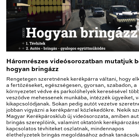
Háromrészes videósorozatban mutatjuk b
hogyan bringázz
Rengetegen szeretnének kerékpárra váltani, hogy elk
a fertőzéseket, egészségesen, gyorsan, szabadon, a
környezetet védve és parkolóhelyek keresésével töb
vesződve mehessenek munkába, intézzék ügyeiket, 
kikapcsolódjanak. Sokan pedig autót vezetve szeret
jobban vigyázni a kerékpárral közlekedőkre. Nekik sz
Magyar Kerékpárosklub új videósorozata, amiben aut
bringás szereplőink, valamint oktatónk kerékpározás
kapcsolatos tévhiteket oszlatnak, mindennapos
élethelyzetek bringás megoldásához adnak tanácsok