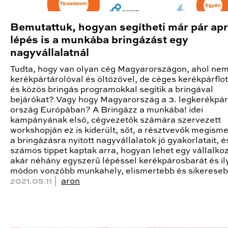
Bemutattuk, hogyan segítheti már pár ap
lépés is a munkába bringázást egy
nagyvállalatnál
Tudta, hogy van olyan cég Magyarországon, ahol ne
kerékpártárolóval és öltözővel, de céges kerékpárflot
és közös bringás programokkal segítik a bringával
bejárókat? Vagy hogy Magyarország a 3. legkerékpá
ország Európában? A Bringázz a munkába! idei
kampányának első, cégvezetők számára szervezett
workshopján ez is kiderült, sőt, a résztvevők megism
a bringázásra nyitott nagyvállalatok jó gyakorlatait, é
számos tippet kaptak arra, hogyan lehet egy vállalko
akár néhány egyszerű lépéssel kerékpárosbarát és il
módon vonzóbb munkahely, elismertebb és sikereseb
2021.05.11 |
aron