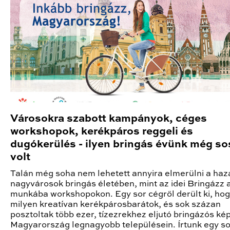
Városokra szabott kampányok, céges
workshopok, kerékpáros reggeli és
dugókerülés - ilyen bringás évünk még s
volt
Talán még soha nem lehetett annyira elmerülni a haz
nagyvárosok bringás életében, mint az idei Bringázz 
munkába workshopokon. Egy sor cégről derült ki, ho
milyen kreatívan kerékpárosbarátok, és sok százan
posztoltak több ezer, tízezrekhez eljutó bringázós ké
Magyarország legnagyobb településein. Írtunk egy so