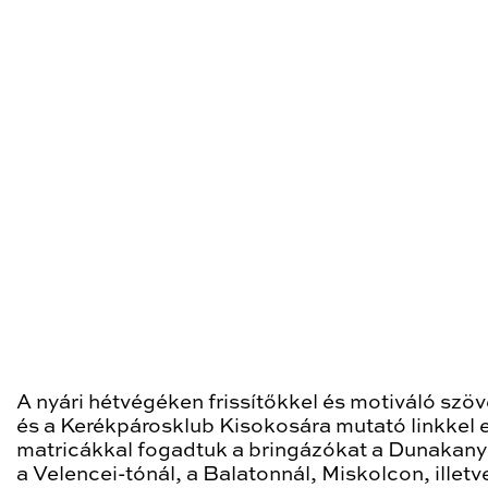
A nyári hétvégéken frissítőkkel és motiváló szö
és a Kerékpárosklub Kisokosára mutató linkkel e
matricákkal fogadtuk a bringázókat a Dunakany
a Velencei-tónál, a Balatonnál, Miskolcon, illetv