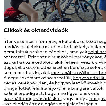
Cikkek és oktatóvideók
Írtunk számos informatív, a különböző közösség
médiás felületeken is terjesztett cikket, amikbe
bemutattuk azokat a cégeket , amelyek
saját sz
szerveztek Bringázz a munkába kampányokat
, 
azokat a közlekedőket, akik
fel sem veszik a vár
dugókat okozó elodázhatatlan beruházásokat
, 
sem maradtak ki, akik
mostanában váltottak bri
A cégek számára összeszedtük,
hogyan adózik 
céges kerékpár
idén, és hogyan lesz könnyebb 
bringaflottát felállítani jövőre, a bringára váltók
számára pedig azt, hogy
mire figyeljenek oda
használtbringa vásárláskor
, vagy hogy a
bringáv
közlekedés és az elegáns megjelenés
igenis