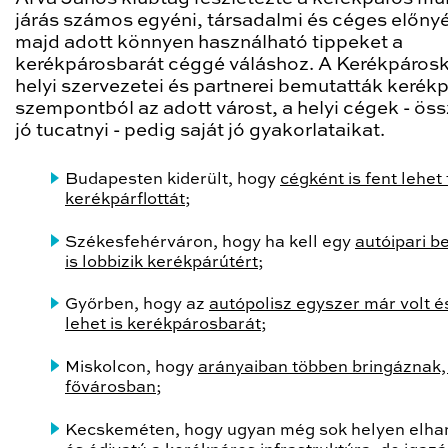
járás számos egyéni, társadalmi és céges előnyé
majd adott könnyen használható tippeket a
kerékpárosbarát céggé váláshoz. A Kerékpáros
helyi szervezetei és partnerei bemutatták kerék
szempontból az adott várost, a helyi cégek - ös
jó tucatnyi - pedig saját jó gyakorlataikat.
Budapesten kiderült, hogy
cégként is fent lehet 
kerékpárflottát
;
Székesfehérváron, hogy ha kell egy
autóipari be
is lobbizik kerékpárútért
;
Győrben, hogy az
autópolisz egyszer már volt 
lehet is kerékpárosbarát
;
Miskolcon, hogy
arányaiban többen bringáznak,
fővárosban
;
Kecskeméten, hogy ugyan még sok helyen elha