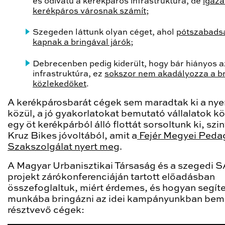
és ódivatú a kerékpáros infrastruktúra, de
igaz
kerékpáros városnak számít
;
Szegeden láttunk olyan céget, ahol
pótszabads
kapnak a bringával járók
;
Debrecenben pedig kiderült, hogy bár hiányos a
infrastruktúra, ez
sokszor nem akadályozza a br
közlekedőket
.
A kerékpárosbarát cégek sem maradtak ki a nye
közül, a jó gyakorlatokat bemutató vállalatok kö
egy öt kerékpárból álló flottát sorsoltunk ki, szi
Kruz Bikes jóvoltából, amit a
Fejér Megyei Peda
Szakszolgálat nyert meg
.
A Magyar Urbanisztikai Társaság és a szegedi
projekt zárókonferenciáján tartott előadásban
összefoglaltuk, miért érdemes, és hogyan segít
munkába bringázni az idei kampányunkban bem
résztvevő cégek: