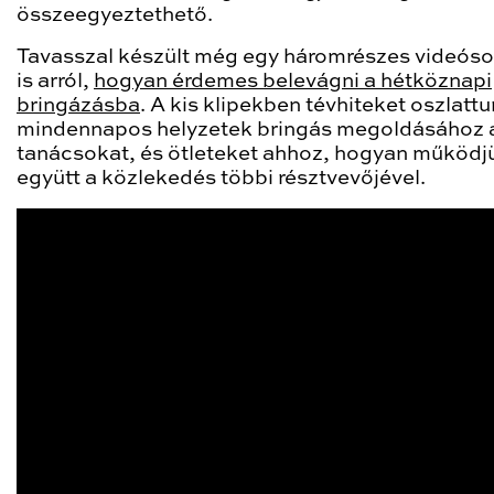
összeegyeztethető.
Tavasszal készült még egy háromrészes videóso
is arról,
hogyan érdemes belevágni a hétköznapi
bringázásba
. A kis klipekben tévhiteket oszlattu
mindennapos helyzetek bringás megoldásához 
tanácsokat, és ötleteket ahhoz, hogyan működj
együtt a közlekedés többi résztvevőjével.