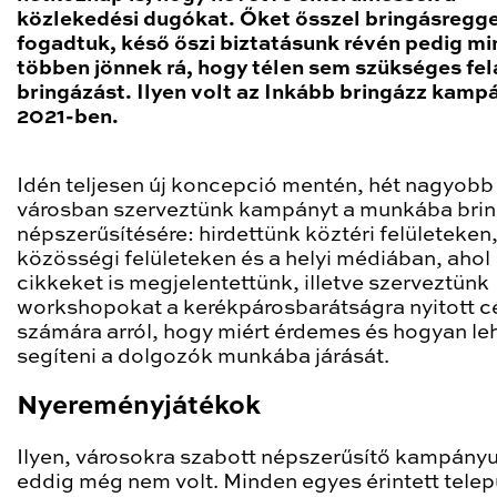
közlekedési dugókat. Őket ősszel bringásregge
fogadtuk, késő őszi biztatásunk révén pedig mi
többen jönnek rá, hogy télen sem szükséges fel
bringázást. Ilyen volt az Inkább bringázz kamp
2021-ben.
Idén teljesen új koncepció mentén, hét nagyobb
városban szerveztünk kampányt a munkába bri
népszerűsítésére: hirdettünk köztéri felületeken,
közösségi felületeken és a helyi médiában, ahol
cikkeket is megjelentettünk, illetve szerveztünk
workshopokat a kerékpárosbarátságra nyitott 
számára arról, hogy miért érdemes és hogyan le
segíteni a dolgozók munkába járását.
Nyereményjátékok
Ilyen, városokra szabott népszerűsítő kampány
eddig még nem volt. Minden egyes érintett tele