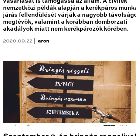
vásárlását is támogassa az állam. A civilek
nemzetközi példák alapján a kerékpáros mun
járás fellendülését várják a nagyobb távolság
megtévők, valamint a korábban domborzati
akadályok miatt nem kerékpározók körében.
2020.09.22 |
aron