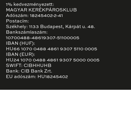
1% kedvezményezett:
MAGYAR KERÉKPÁROSKLUB
Adószám: 18245402-2-41
Postacím:
Székhely: 1133 Budapest, Kárpát u. 48.
Bankszámlaszám:
10700488-48619307-51100005
IBAN (HUF):
HU66 1070 0488 4861 9307 5110 0005
IBAN (EUR):
HU24 1070 0488 4861 9307 5000 0005
SWIFT: CIBHHUHB
Bank: CIB Bank Zrt.
EU adószám: HU18245402