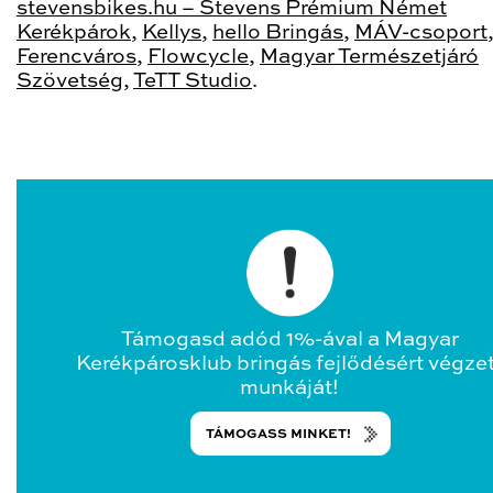
stevensbikes.hu – Stevens Prémium Német
Kerékpárok
,
Kellys
,
hello Bringás
,
MÁV-csoport
Ferencváros
,
Flowcycle
,
Magyar Természetjáró
Szövetség
,
TeTT Studio
.
Támogasd adód 1%-ával a Magyar
Kerékpárosklub bringás fejlődésért végze
munkáját!
TÁMOGASS MINKET!