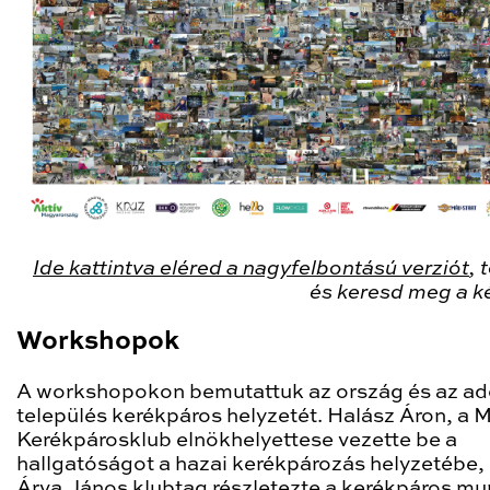
Ide kattintva eléred a nagyfelbontású verziót
, 
és keresd meg a k
Workshopok
A workshopokon bemutattuk az ország és az ad
település kerékpáros helyzetét. Halász Áron, a 
Kerékpárosklub elnökhelyettese vezette be a
hallgatóságot a hazai kerékpározás helyzetébe,
Árva János klubtag részletezte a kerékpáros m