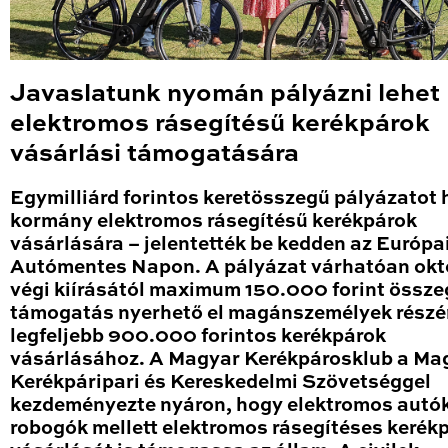
Javaslatunk nyomán pályázni lehet
elektromos rásegítésű kerékpárok
vásárlási támogatására
Egymilliárd forintos keretösszegű pályázatot h
kormány elektromos rásegítésű kerékpárok
vásárlására – jelentették be kedden az Európa
Autómentes Napon. A pályázat várhatóan okt
végi kiírásától maximum 150.000 forint össz
támogatás nyerhető el magánszemélyek részé
legfeljebb 900.000 forintos kerékpárok
vásárlásához. A Magyar Kerékpárosklub a Ma
Kerékpáripari és Kereskedelmi Szövetséggel
kezdeményezte nyáron, hogy elektromos autók
robogók mellett elektromos rásegítéses kerék