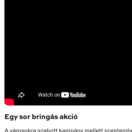
Egy sor bringás akció
A városokra szabott kampány mellett szeptemb