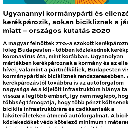
Ugyanannyi kormánypárti és ellenz
kerékpározik, sokan bicikliznek a j
miatt – országos kutatás 2020
A magyar felnőttek 71%-a szokott kerékpározn
főleg Budapesten - többen közlekednek kerékp
koronavírus óta, mint korábban. Ugyanolyan
mértékben kerékpároznak a kormány és az ell
hívei, valamint a pártnélküliek, Budapesten vi
kormánypártiak bicikliznek rendszeresebben.
kerékpározástól továbbra is az autóforgalom
nagysága és a kijelölt infrastruktúra hiánya ta
vissza a legtöbb embert, így nem meglepő, hog
többség támogatja, hogy több pénzt költsene
biciklis infrastruktúrára és csökkentsék a
lakóterületeken átmenő autóforgalmat. A bicik
közlekedőket védő kötelező minimum 1 métere