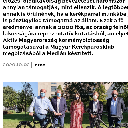
előzési oldaltávolság bevezetését háromszor
annyian támogatják, mint ellenzik. A legtöbbe
annak is örülnének, ha a kerékpárral munkába 
is pénzügyileg támogatná az állam. Ezek a fő
eredményei annak a 3000 fős, az ország felnő
lakosságára reprezentatív kutatásból, amelye
Aktív Magyarország kormánybiztosság
támogatásával a Magyar Kerékpárosklub
megbízásából a Medián készített.
2020.10.02 |
aron