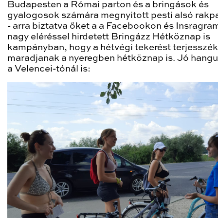
Budapesten a Római parton és a bringások és
gyalogosok számára megnyitott pesti alsó rakpa
- arra biztatva őket a a Facebookon és Insragra
nagy eléréssel hirdetett Bringázz Hétköznap is
kampányban, hogy a hétvégi tekerést terjesszék 
maradjanak a nyeregben hétköznap is. Jó hangul
a Velencei-tónál is: