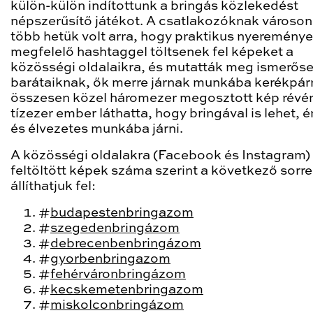
külön-külön indítottunk a bringás közlekedést
népszerűsítő játékot. A csatlakozóknak városo
több hetük volt arra, hogy praktikus nyereménye
megfelelő hashtaggel töltsenek fel képeket a
közösségi oldalaikra, és mutatták meg ismerőse
barátaiknak, ők merre járnak munkába kerékpárr
összesen közel háromezer megosztott kép révé
tízezer ember láthatta, hogy bringával is lehet,
és élvezetes munkába járni.
A közösségi oldalakra (Facebook és Instagram)
feltöltött képek száma szerint a következő sorr
állíthatjuk fel:
#
budapestenbringazom
#
szegedenbringázom
#
debrecenbenbringázom
#
gyorbenbringazom
#
fehérváronbringázom
#
kecskemetenbringazom
#
miskolconbringázom