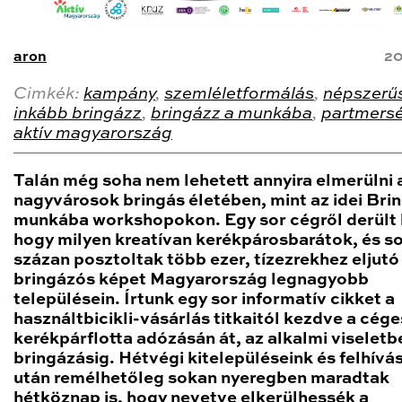
aron
20
Cimkék:
kampány
,
szemléletformálás
,
népszerűs
inkább bringázz
,
bringázz a munkába
,
partmers
aktív magyarország
Talán még soha nem lehetett annyira elmerülni 
nagyvárosok bringás életében, mint az idei Bri
munkába workshopokon. Egy sor cégről derült 
hogy milyen kreatívan kerékpárosbarátok, és s
százan posztoltak több ezer, tízezrekhez eljutó
bringázós képet Magyarország legnagyobb
településein. Írtunk egy sor informatív cikket a
használtbicikli-vásárlás titkaitól kezdve a cége
kerékpárflotta adózásán át, az alkalmi viseletb
bringázásig. Hétvégi kitelepüléseink és felhívá
után remélhetőleg sokan nyeregben maradtak
hétköznap is, hogy nevetve elkerülhessék a