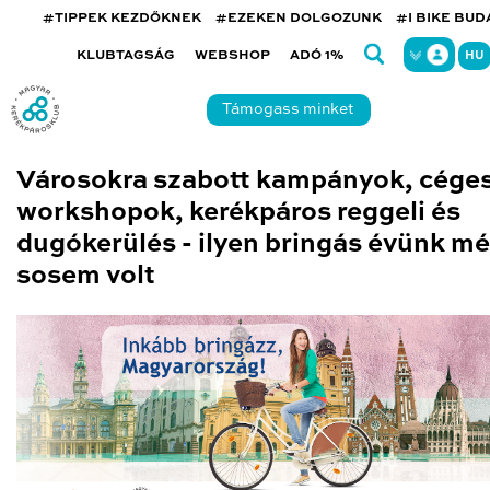
#TIPPEK KEZDŐKNEK
#EZEKEN DOLGOZUNK
#I BIKE BU
KLUBTAGSÁG
WEBSHOP
ADÓ 1%
HU
Támogass minket
Városokra szabott kampányok, cége
workshopok, kerékpáros reggeli és
dugókerülés - ilyen bringás évünk m
sosem volt