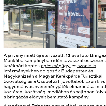
A járvány miatt újratervezett, 13 éve futó Bringá
Munkába kampányban idén tavasszal összesen
kerékpárt kaptak
egészségügyi
és
szociális
intézményekben
dolgozók Budapesten és
Nagykanizsán a Magyar Kerékpáros Turisztikai
Szövetség és a Csepel Zrt. jóvoltából. Ezen kívül
hagyományos nyereményjáték elmaradása miatt
köztéren, közösségi médiában és sajtóban folyt
a bringázás előnyeit bemutató kampány.