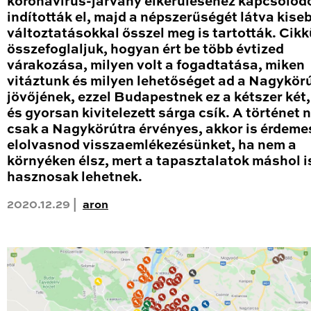
koronavírus-járvány elkerüléséhez kapcsolód
indították el, majd a népszerűségét látva kise
változtatásokkal ősszel meg is tartották. Cik
összefoglaljuk, hogyan ért be több évtized
várakozása, milyen volt a fogadtatása, miken
vitáztunk és milyen lehetőséget ad a Nagykör
jövőjének, ezzel Budapestnek ez a kétszer két
és gyorsan kivitelezett sárga csík. A történet
csak a Nagykörútra érvényes, akkor is érdeme
elolvasnod visszaemlékezésünket, ha nem a
környéken élsz, mert a tapasztalatok máshol i
hasznosak lehetnek.
2020.12.29 |
aron