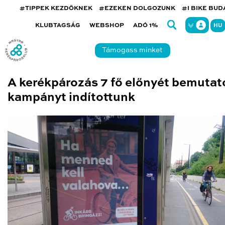
#TIPPEK KEZDŐKNEK
#EZEKEN DOLGOZUNK
#I BIKE BU
KLUBTAGSÁG
WEBSHOP
ADÓ 1%
HU
Támogass minket
A kerékpározás 7 fő előnyét bemutat
kampányt indítottunk