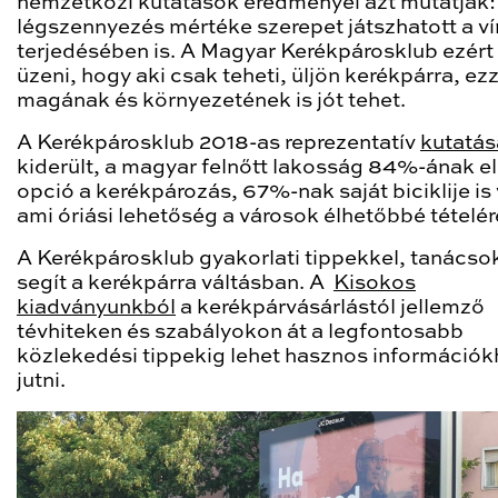
nemzetközi kutatások eredményei azt mutatják:
légszennyezés mértéke szerepet játszhatott a ví
terjedésében is. A Magyar Kerékpárosklub ezért
üzeni, hogy aki csak teheti, üljön kerékpárra, ezz
magának és környezetének is jót tehet.
A Kerékpárosklub 2018-as reprezentatív
kutatás
kiderült, a magyar felnőtt lakosság 84%-ának e
opció a kerékpározás, 67%-nak saját biciklije is
ami óriási lehetőség a városok élhetőbbé tételér
A Kerékpárosklub gyakorlati tippekkel, tanácsok
segít a kerékpárra váltásban. A
Kisokos
kiadványunkból
a kerékpárvásárlástól jellemző
tévhiteken és szabályokon át a legfontosabb
közlekedési tippekig lehet hasznos információ
jutni.