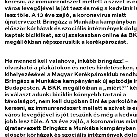
keresni, az immunrendszert mellett a szívet is er
város levegőjével is jót tesz és még a kedvünk i
lesz tőle. A 13 éve zajló, a koronavírus miatt
újratervezett Bringázz a Munkába kampányban
először kórházak és szociális intézmények dol
kaptak bicikliket, az új szakaszban online és B
megállókban népszerűsítik a kerékpározást.
Ha menned kell valahova, inkább bringázz! –
olvasható a plakátokon és netes hirdetéseken,
kihelyezésével a Magyar Kerékpárosklub rend
Bringázz a Munkába kampányának új epizódja in
Budapesten. A BKK megállóiban a „miért?” ké
is választ adunk: biciklin könnyebb tartani a
távolságot, nem kell dugóban ülni és parkolóhe
keresni, az immunrendszert mellett a szívet is er
város levegőjével is jót teszünk és még a kedvü
jobb lesz tőle. A 13 éve zajló, a koronavírus mia
újratervezett Bringázz a Munkába kampányban
először kórházak és szociális intézmények dol