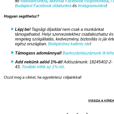
fel
riadóláncunkra
,
aktivista Facebook csoportunkba
,
I 
Budapest Facebook oldalunkra
és
Instagramunkra
!
Hogyan segíthetsz?
Lépj be!
Tagsági díjaddal nem csak a munkánkat
támogathatod. Helyi szervezetekhez csatlakozhatsz és
rengeteg szolgáltatás, kedvezmény, biztosítás is jár ért
egész országban.
Belépéshez kattints ide
!
Támogass adománnyal!
Bankszámlaszámunk itt érhe
Add nekünk adód 1%-át!
Adószámunk: 18245402-2-
43.
További infók az 1%-ról
.
Oszd meg a cikket, ha egyetértesz céljainkkal!
VISSZA A HÍRE