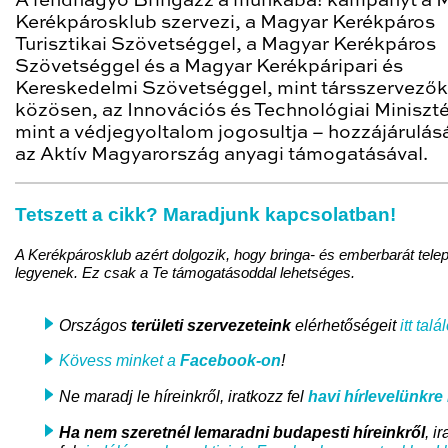
A rendhagyó Bringázz a munkába! kampányt a 
Kerékpárosklub szervezi, a Magyar Kerékpáros
Turisztikai Szövetséggel, a Magyar Kerékpáros
Szövetséggel és a Magyar Kerékpáripari és
Kereskedelmi Szövetséggel, mint társszervezők
közösen, az Innovációs és Technológiai Miniszt
mint a védjegyoltalom jogosultja – hozzájárulás
az Aktív Magyarország anyagi támogatásával.
Tetszett a cikk? Maradjunk kapcsolatban!
A Kerékpárosklub azért dolgozik, hogy bringa- és emberbarát tele
legyenek. Ez csak a Te támogatásoddal lehetséges.
Országos
területi szervezeteink
elérhetőségeit
itt talá
Kövess minket a
Facebook-on
!
Ne maradj le híreinkről, iratkozz fel
havi hírlevelünkre
i
Ha nem szeretnél lemaradni
budapesti híreinkről
, i