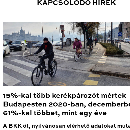
KAPCSOLÓDÓ HÍREK
15%-kal több kerékpározót mértek
Budapesten 2020-ban, decemberb
61%-kal többet, mint egy éve
A BKK öt, nyilvánosan elérhető adatokat mut