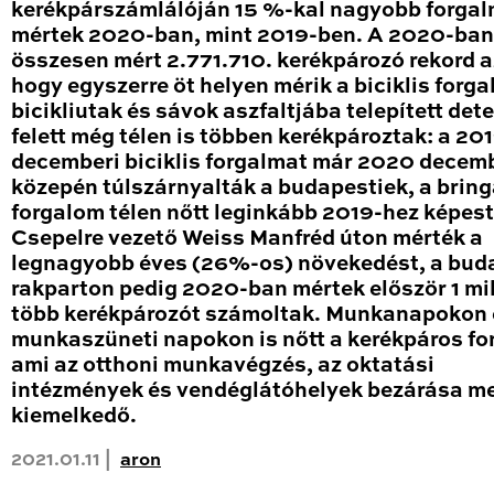
kerékpárszámlálóján 15 %-kal nagyobb forga
mértek 2020-ban, mint 2019-ben. A 2020-ban
összesen mért 2.771.710. kerékpározó rekord a
hogy egyszerre öt helyen mérik a biciklis forga
bicikliutak és sávok aszfaltjába telepített det
felett még télen is többen kerékpároztak: a 20
decemberi biciklis forgalmat már 2020 decem
közepén túlszárnyalták a budapestiek, a brin
forgalom télen nőtt leginkább 2019-hez képest
Csepelre vezető Weiss Manfréd úton mérték a
legnagyobb éves (26%-os) növekedést, a bud
rakparton pedig 2020-ban mértek először 1 mil
több kerékpározót számoltak. Munkanapokon 
munkaszüneti napokon is nőtt a kerékpáros fo
ami az otthoni munkavégzés, az oktatási
intézmények és vendéglátóhelyek bezárása me
kiemelkedő.
2021.01.11 |
aron