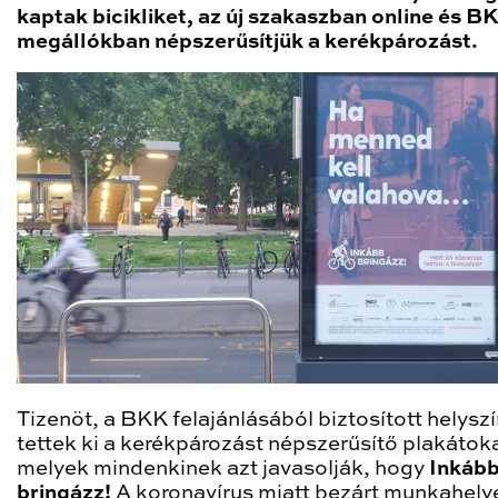
kaptak bicikliket, az új szakaszban online és B
megállókban népszerűsítjük a kerékpározást.
Tizenöt, a BKK felajánlásából biztosított helysz
tettek ki a kerékpározást népszerűsítő plakátoka
melyek mindenkinek azt javasolják, hogy
Inkáb
bringázz!
A koronavírus miatt bezárt munkahely