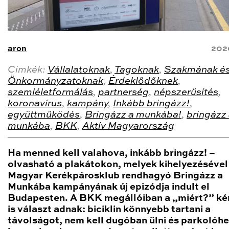
aron
202
Cimkék:
Vállalatoknak
,
Tagoknak
,
Szakmának é
Önkormányzatoknak
,
Érdeklődőknek
,
szemléletformálás
,
partnerség
,
népszerűsítés
,
koronavírus
,
kampány
,
Inkább bringázz!
,
együttműködés
,
Bringázz a munkába!
,
bringázz
munkába
,
BKK
,
Aktív Magyarország
Ha menned kell valahova, inkább bringázz! –
olvasható a plakátokon, melyek kihelyezésével
Magyar Kerékpárosklub rendhagyó Bringázz a
Munkába kampányának új epizódja indult el
Budapesten. A BKK megállóiban a „miért?” ké
is választ adnak: biciklin könnyebb tartani a
távolságot, nem kell dugóban ülni és parkolóhe