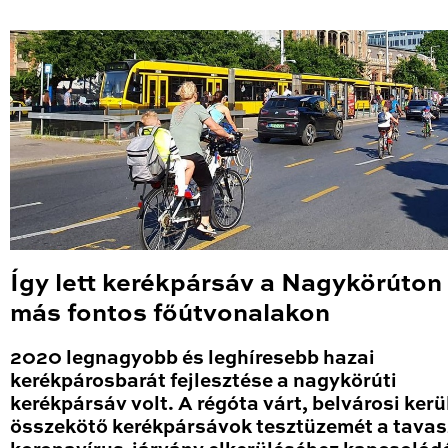
Így lett kerékpársáv a Nagykörúton
más fontos főútvonalakon
2020 legnagyobb és leghíresebb hazai
kerékpárosbarát fejlesztése a nagykörúti
kerékpársáv volt. A régóta várt, belvárosi kerü
összekötő kerékpársávok tesztüzemét a tavas