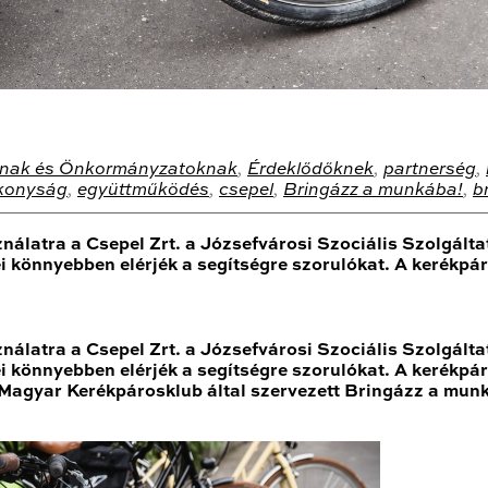
nak és Önkormányzatoknak
,
Érdeklődőknek
,
partnerség
,
ékonyság
,
együttműködés
,
csepel
,
Bringázz a munkába!
,
b
álatra a Csepel Zrt. a Józsefvárosi Szociális Szolgált
könnyebben elérjék a segítségre szorulókat. A kerékpáro
álatra a Csepel Zrt. a Józsefvárosi Szociális Szolgált
könnyebben elérjék a segítségre szorulókat. A kerékpáro
 a Magyar Kerékpárosklub által szervezett Bringázz a 