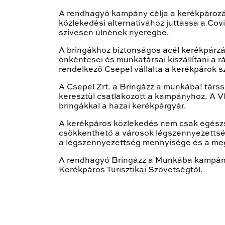
A rendhagyó kampány célja a kerékpározá
közlekedési alternatívához juttassa a Covi
szívesen ülnének nyeregbe.
A bringákhoz biztonságos acél kerékpárzára
önkéntesei és munkatársai kiszállítani a r
rendelkező Csepel vállalta a kerékpárok sz
A Csepel Zrt. a Bringázz a munkába! tár
keresztül csatlakozott a kampányhoz. A VIII
bringákkal a hazai kerékpárgyár.
A kerékpáros közlekedés nem csak egészsé
csökkenthető a városok légszennyezettség
a légszennyezettség mennyisége és a me
A rendhagyó Bringázz a Munkába kampány
Kerékpáros Turisztikai Szövetségtől
.