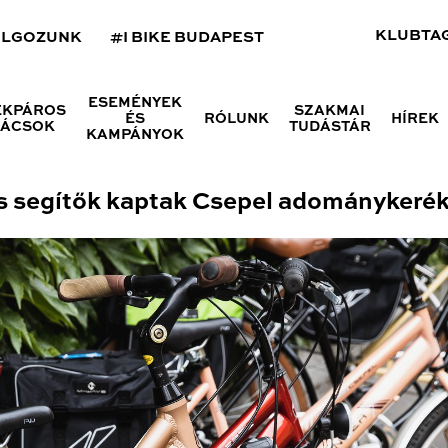
KLUBTA
OLGOZUNK
#I BIKE BUDAPEST
ESEMÉNYEK
ÉKPÁROS
SZAKMAI
ÉS
RÓLUNK
HÍREK
NÁCSOK
TUDÁSTÁR
KAMPÁNYOK
lis segítők kaptak Csepel adománykeré