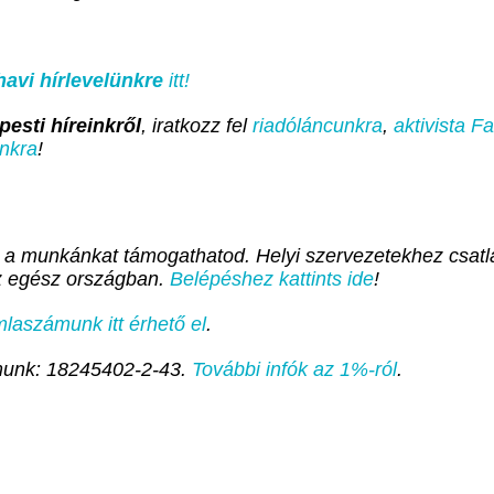
havi hírlevelünkre
itt!
esti híreinkről
, iratkozz fel
riadóláncunkra
,
aktivista 
nkra
!
 a munkánkat támogathatod. Helyi szervezetekhez csatla
az egész országban.
Belépéshez kattints ide
!
aszámunk itt érhető el
.
unk: 18245402-2-43.
További infók az 1%-ról
.