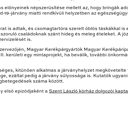
s előnyeinek népszerűsítése mellett az, hogy bringák 
d-19-járvány miatti rendkívüli helyzetben az egészségügyi 
t is adtak, és csomagtartóra szerelt öblös táskákkal is 
ászoruló családoknak szánt hideg és meleg ételeket. A józ
ervizelését is.
sszervezőjén, Magyar Kerékpárgyártók Magyar Kerékpárip
. kerületi egy mintaprojekt, ha beválik, további önkormány
ges, kitűnően alkalmas a járványhelyzet megkövetelte t
e, ezáltal pedig a járvány súlyossága is. Kutatók ugyani
gbetegedések száma között.
 első epizódjaként a
Szent László kórház dolgozói kapt