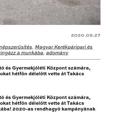
2020.05.27
népszerűsítés
,
Magyar Kerékpáripari és
ringázz a munkába
,
adomány
ató és Gyermekjóléti Központ számára,
kat hétfőn délelőtt vette át Takács
ató és Gyermekjóléti Központ számára,
kat hétfőn délelőtt vette át Takács
munkába! 2020-as rendhagyó kampányának