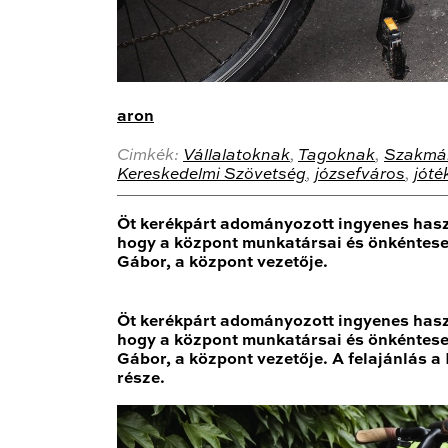
aron
Cimkék:
Vállalatoknak
,
Tagoknak
,
Szakmá
Kereskedelmi Szövetség
,
józsefváros
,
jót
Öt kerékpárt adományozott ingyenes haszn
hogy a központ munkatársai és önkéntesei 
Gábor, a központ vezetője.
Öt kerékpárt adományozott ingyenes haszn
hogy a központ munkatársai és önkéntesei 
Gábor, a központ vezetője. A felajánlás
része.