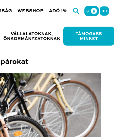
GSÁG
WEBSHOP
ADÓ 1%
HU
VÁLLALATOKNAK,
TÁMOGASS
ÖNKORMÁNYZATOKNAK
MINKET
kpárokat