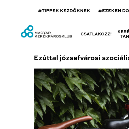
#TIPPEK KEZDŐKNEK
#EZEKEN D
KER
CSATLAKOZZ!
TA
Ezúttal józsefvárosi szociá