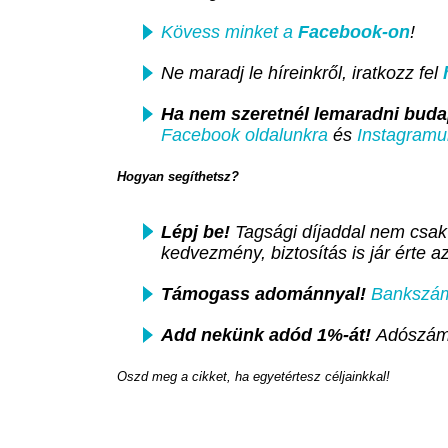
Kövess minket a
Facebook-on
!
Ne maradj le híreinkről, iratkozz fel
Ha nem szeretnél lemaradni
budap
Facebook oldalunkra
és
Instagramu
Hogyan segíthetsz?
Lépj be!
Tagsági díjaddal nem csak
kedvezmény, biztosítás is jár érte 
Támogass adománnyal!
Bankszáml
Add nekünk adód 1%-át!
Adószám
Oszd meg a cikket, ha egyetértesz céljainkkal!