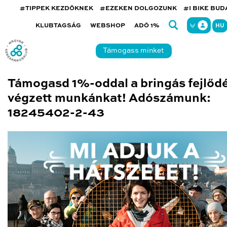
#TIPPEK KEZDŐKNEK
#EZEKEN DOLGOZUNK
#I BIKE BU
KLUBTAGSÁG
WEBSHOP
ADÓ 1%
HU
Támogass minket
Támogasd 1%-oddal a bringás fejlőd
végzett munkánkat! Adószámunk:
18245402-2-43