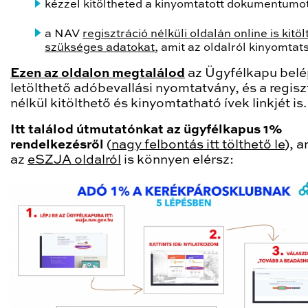
kézzel kitöltheted a kinyomtatott dokumentumo
a NAV
regisztráció nélküli oldalán online is kitö
szükséges adatokat
, amit az oldalról kinyomtat
Ezen az oldalon megtalálod
az Ügyfélkapu belé
letölthető adóbevallási nyomtatvány, és a regisz
nélkül kitölthető és kinyomtatható ívek linkjét is.
Itt találod útmutatónkat az ügyfélkapus 1%
rendelkezésről
(
nagy felbontás itt tölthető le
), a
az
eSZJA oldalról
is könnyen elérsz: