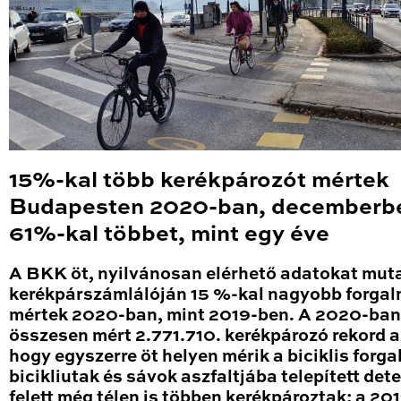
15%-kal több kerékpározót mértek
Budapesten 2020-ban, decemberb
61%-kal többet, mint egy éve
A BKK öt, nyilvánosan elérhető adatokat mut
kerékpárszámlálóján 15 %-kal nagyobb forga
mértek 2020-ban, mint 2019-ben. A 2020-ban
összesen mért 2.771.710. kerékpározó rekord a
hogy egyszerre öt helyen mérik a biciklis forga
bicikliutak és sávok aszfaltjába telepített det
felett még télen is többen kerékpároztak: a 20