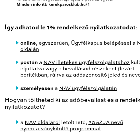
Így adhatod le 1% rendelkező nyilatkozatodat
:
online
, egyszerűen,
Ügyfélkapus belépéssel a
oldalán
postán
a
NAV illetékes ügyfélszolgálatához
kül
eljuttatva vagy a bevallásod részeként (lezárt
borítékban, ráírva az adóazonosító jeled és nev
személyesen
a
NAV ügyfélszolgálatán
Hogyan töltheted ki az adóbevallást és a rendel
nyilatkozatot?
a
NAV oldaláról
letölthető,
20SZJA nevű
nyomtatványkitöltő programmal