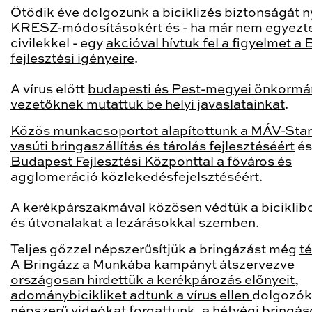
Ötödik éve dolgozunk a biciklizés biztonságát n
KRESZ-módosításokért
és - ha már nem egyezt
civilekkel - egy
akcióval hívtuk fel a figyelmet a 
fejlesztési igényeire
.
A vírus előtt
budapesti és Pest-megyei önkormá
vezetőknek mutattuk be helyi javaslatainkat
.
Közös munkacsoportot alapítottunk a MÁV-Start
vasúti bringaszállítás és tárolás fejlesztéséért
é
Budapest Fejlesztési Központtal a főváros és
agglomeráció közlekedésfejelsztéséért
.
A kerékpárszakmával közösen védtük a biciklib
és útvonalakat a lezárásokkal szemben.
Teljes gőzzel népszerűsítjük a bringázást még
té
A Bringázz a Munkába kampányt átszervezve
országosan hirdettük a kerékpározás előnyeit
,
adománybicikliket adtunk a vírus ellen
dolgozók
népszerű videókat forgattunk
, a
hétvégi bringás