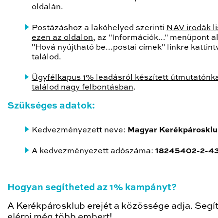
oldalán
.
Postázáshoz a lakóhelyed szerinti
NAV irodák li
ezen az oldalon
, az "Információk..." menüpont al
"Hová nyújtható be...postai címek" linkre kattint
találod.
Ügyfélkapus 1% leadásról készített útmutatónkat
találod nagy felbontásban
.
Szükséges adatok:
Kedvezményezett neve:
Magyar Kerékpárosklu
A kedvezményezett adószáma:
18245402-2-4
Hogyan segítheted az 1% kampányt?
A Kerékpárosklub erejét a közössége adja. Segí
elérni még több embert!