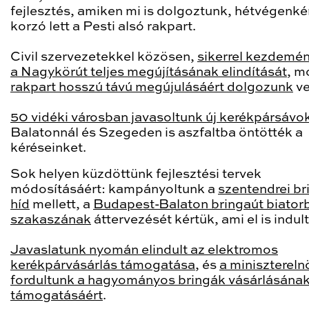
fejlesztés, amiken mi is dolgoztunk, hétvégenké
korzó lett a Pesti alsó rakpart.
Civil szervezetekkel közösen,
sikerrel kezdemé
a Nagykörút teljes megújításának elindítását
, m
rakpart hosszú távú megújulásáért dolgozunk
ve
50 vidéki városban javasoltunk új kerékpársávo
Balatonnál és Szegeden is aszfaltba öntötték a
kéréseinket.
Sok helyen küzdöttünk fejlesztési tervek
módosításáért: kampányoltunk a
szentendrei br
híd
mellett, a
Budapest-Balaton bringaút biator
szakaszának
áttervezését kértük, ami el is indult
Javaslatunk nyomán elindult az elektromos
kerékpárvásárlás támogatása
, és
a miniszterel
fordultunk a hagyományos bringák vásárlásána
támogatásáért
.