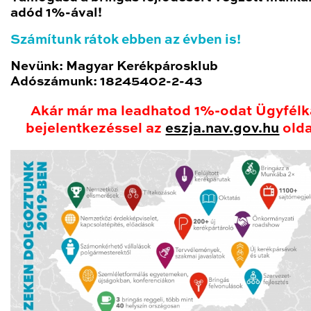
adód 1%-ával!
Számítunk rátok ebben az évben is!
Nevünk: Magyar Kerékpárosklub
Adószámunk: 18245402-2-43
Akár már ma leadhatod 1%-odat Ügyfél
bejelentkezéssel az
eszja.nav.gov.hu
olda