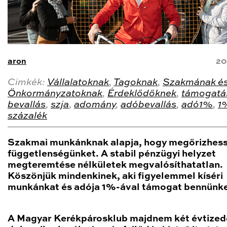
aron
20
Cimkék:
Vállalatoknak
,
Tagoknak
,
Szakmának é
Önkormányzatoknak
,
Érdeklődőknek
,
támogatá
bevallás
,
szja
,
adomány
,
adóbevallás
,
adó1%
,
1
százalék
Szakmai munkánknak alapja, hogy megőrizhes
függetlenségünket. A stabil pénzügyi helyzet
megteremtése nélkületek megvalósíthatatlan.
Köszönjük mindenkinek, aki figyelemmel kíséri
munkánkat és adója 1%-ával támogat bennünke
A Magyar Kerékpárosklub majdnem két évtized