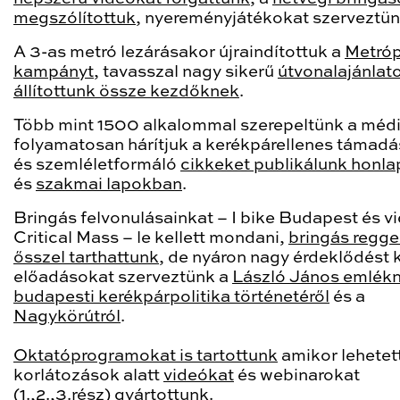
megszólítottuk
, nyereményjátékokat szerveztün
A 3-as metró lezárásakor újraindítottuk a
Metróp
kampányt
, tavasszal nagy sikerű
útvonalajánlat
állítottunk össze kezdőknek
.
Több mint 1500 alkalommal szerepeltünk a méd
folyamatosan hárítjuk a kerékpárellenes támad
és szemléletformáló
cikkeket publikálunk
honla
és
szakmai lapokban
.
Bringás felvonulásainkat – I bike Budapest és vi
Critical Mass – le kellett mondani,
bringás regge
ősszel tarthattunk
, de nyáron nagy érdeklődést k
előadásokat szerveztünk a
László János emlék
budapesti kerékpárpolitika történetéről
és a
Nagykörútról
.
Oktatóprogramokat is tartottunk
amikor lehetett
korlátozások alatt
videókat
és webinarokat
(
1.
,
2.
,
3.rész
) gyártottunk.