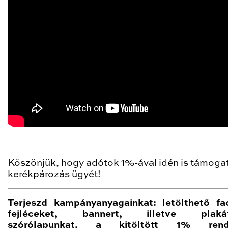
Köszönjük, hogy adótok 1%-ával idén is támogat
kerékpározás ügyét!
Terjeszd kampányanyagainkat: letölthető f
fejléceket, bannert, illetve plakát
szórólapunkat, a kitöltött 1% rend