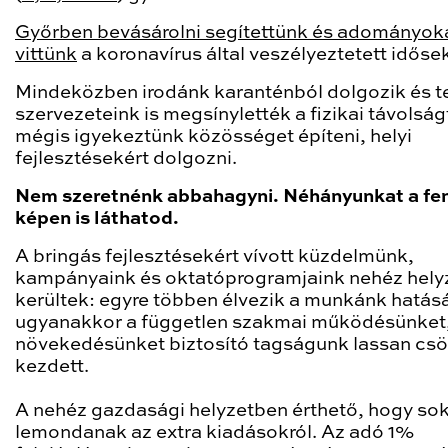
Győrben bevásárolni segítettünk és adományok
vittünk
a koronavírus által veszélyeztetett időse
Mindeközben irodánk karanténból dolgozik és te
szervezeteink is megsínylették a fizikai távolság
mégis igyekeztünk közösséget építeni, helyi
fejlesztésekért dolgozni.
Nem szeretnénk abbahagyni. Néhányunkat a fen
képen is láthatod.
A bringás fejlesztésekért vívott küzdelmünk,
kampányaink és oktatóprogramjaink nehéz hely
kerültek: egyre többen élvezik a munkánk hatásá
ugyanakkor a független szakmai működésünket,
növekedésünket biztosító tagságunk lassan cs
kezdett.
A nehéz gazdasági helyzetben érthető, hogy so
lemondanak az extra kiadásokról. Az adó 1%