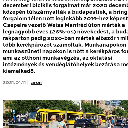
decemberi biciklis forgalmat már 2020 decem
közepén túlszárnyalták a budapestiek, a brin
forgalom télen nőtt leginkább 2019-hez képest
Csepelre vezető Weiss Manfréd úton mérték a
legnagyobb éves (26%-os) növekedést, a bud
rakparton pedig 2020-ban mértek először 1 mil
több kerékpározót számoltak. Munkanapokon 
munkaszüneti napokon is nőtt a kerékpáros fo
ami az otthoni munkavégzés, az oktatási
intézmények és vendéglátóhelyek bezárása me
kiemelkedő.
2021.01.11 |
aron