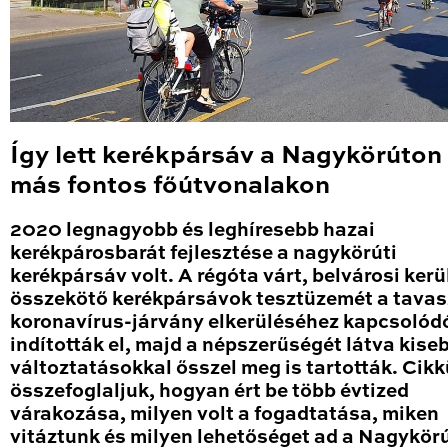
Így lett kerékpársáv a Nagykörúton
más fontos főútvonalakon
2020 legnagyobb és leghíresebb hazai
kerékpárosbarát fejlesztése a nagykörúti
kerékpársáv volt. A régóta várt, belvárosi kerü
összekötő kerékpársávok tesztüzemét a tavas
koronavírus-járvány elkerüléséhez kapcsolód
indították el, majd a népszerűségét látva kise
változtatásokkal ősszel meg is tartották. Cik
összefoglaljuk, hogyan ért be több évtized
várakozása, milyen volt a fogadtatása, miken
vitáztunk és milyen lehetőséget ad a Nagykör