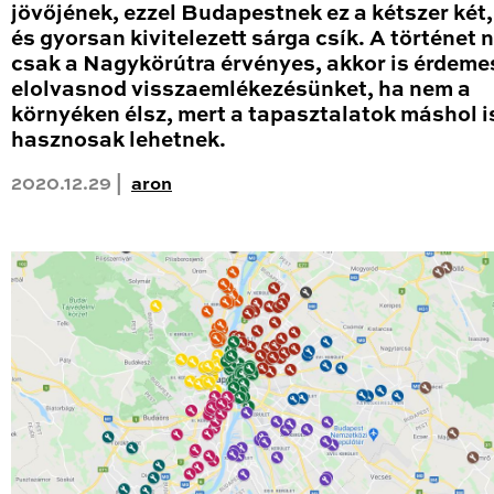
jövőjének, ezzel Budapestnek ez a kétszer két
és gyorsan kivitelezett sárga csík. A történet
csak a Nagykörútra érvényes, akkor is érdeme
elolvasnod visszaemlékezésünket, ha nem a
környéken élsz, mert a tapasztalatok máshol i
hasznosak lehetnek.
2020.12.29 |
aron