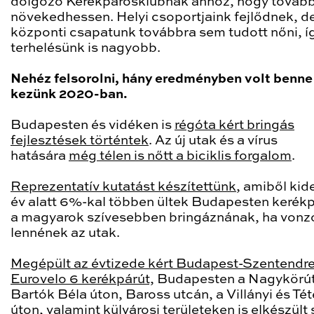
dolgozó Kerékpárosklubnak ahhoz, hogy továb
növekedhessen. Helyi csoportjaink fejlődnek, d
központi csapatunk továbbra sem tudott nőni, í
terhelésünk is nagyobb.
Nehéz felsorolni, hány eredményben volt benne
kezünk 2020-ban.
Budapesten és vidéken is
régóta kért bringás
fejlesztések történtek
. Az új utak és a vírus
hatására
még télen is nőtt a biciklis forgalom
.
Reprezentatív kutatást készítettünk
, amiből kide
év alatt 6%-kal többen ültek Budapesten kerékp
a magyarok szívesebben bringáznának, ha von
lennének az utak.
Megépült az évtizede kért Budapest-Szentendre
Eurovelo 6 kerékpárút,
Budapesten a Nagykörú
Bartók Béla úton, Baross utcán, a Villányi és Tét
úton, valamint külvárosi területeken is elkészült