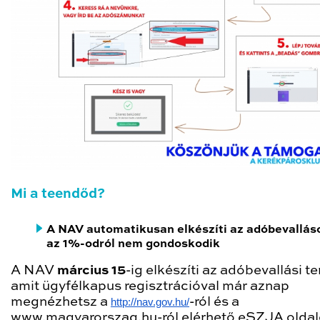
Mi a teendőd?
A NAV automatikusan elkészíti az adóbevallás
az 1%-odról nem gondoskodik
A NAV
március 15
-ig elkészíti az adóbevallási te
amit ügyfélkapus regisztrációval már aznap
megnézhetsz a
http://nav.gov.hu/
-ról és a
www.magyarorszag.hu
-ról elérhető
eSZJA olda