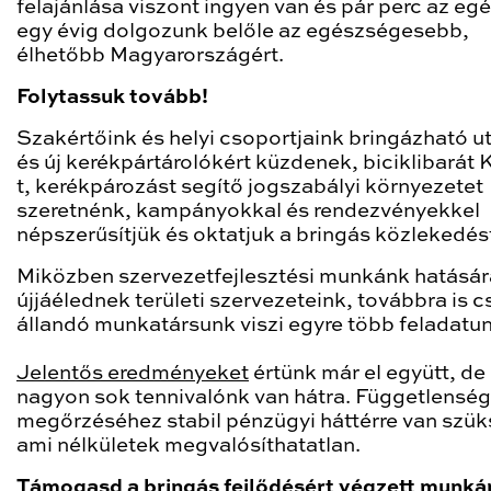
felajánlása viszont ingyen van és pár perc az egé
egy évig dolgozunk belőle az egészségesebb,
élhetőbb Magyarországért.
Folytassuk tovább!
Szakértőink és helyi csoportjaink bringázható u
és új kerékpártárolókért küzdenek, biciklibarát
t, kerékpározást segítő jogszabályi környezetet
szeretnénk, kampányokkal és rendezvényekkel
népszerűsítjük és oktatjuk a bringás közlekedés
Miközben szervezetfejlesztési munkánk hatásár
újjáélednek területi szervezeteink, továbbra is c
állandó munkatársunk viszi egyre több feladatu
Jelentős eredményeket
értünk már el együtt, d
nagyon sok tennivalónk van hátra. Függetlensé
megőrzéséhez stabil pénzügyi háttérre van szük
ami nélkületek megvalósíthatatlan.
Támogasd a bringás fejlődésért végzett munká