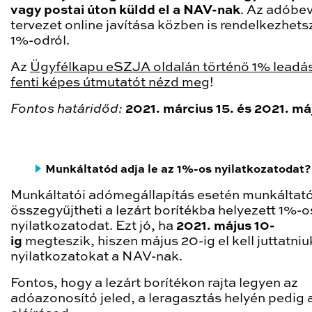
vagy postai úton küldd el a NAV-nak
. Az adóbev
tervezet online javítása közben is rendelkezhets
1%-odról.
Az
Ügyfélkapu eSZJA oldalán történő 1% leadás
fenti képes útmutatót nézd meg
!
Fontos határidőd:
2021. március 15. és 2021. má
Munkáltatód adja le az 1%-os nyilatkozatodat?
Munkáltatói adómegállapítás esetén munkáltat
összegyűjtheti a lezárt borítékba helyezett 1%-o
nyilatkozatodat. Ezt jó, ha
2021. május 10-
ig
megteszik, hiszen május 20-ig el kell juttatniu
nyilatkozatokat a NAV-nak.
Fontos, hogy a lezárt borítékon rajta legyen az
adóazonosító jeled, a leragasztás helyén pedig 