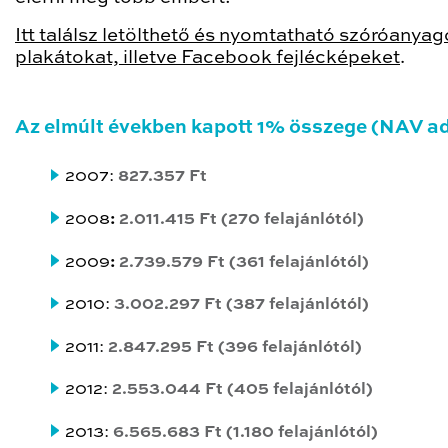
Itt találsz letölthető és nyomtatható szóróanyag
plakátokat, illetve Facebook fejlécképeket
.
Az elmúlt években k
apott 1% összege (NAV ad
2007:
827.357 Ft
2008
:
2.011.415 Ft
(270 felajánlótól)
2009
:
2.739.579 Ft
(361 felajánlótól)
2010:
3.002.297 Ft
(387 felajánlótól)
2011:
2.847.295 Ft
(396 felajánlótól)
2012:
2.553.044
Ft (405 felajánlótól)
2013:
6.565.683
Ft (1.180 felajánlótól)