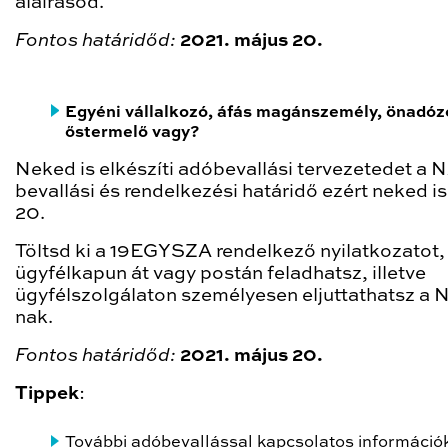
aláírásod.
Fontos határidőd:
2021. május 20.
Egyéni vállalkozó, áfás magánszemély, önadóz
őstermelő vagy?
Neked is elkészíti adóbevallási tervezetedet a 
bevallási és rendelkezési határidő ezért neked i
20.
Töltsd ki a 19EGYSZA rendelkező nyilatkozatot,
ügyfélkapun át vagy postán feladhatsz, illetve
ügyfélszolgálaton személyesen eljuttathatsz a 
nak.
Fontos határidőd:
2021. május 20.
Tippek
:
További adóbevallással kapcsolatos információ