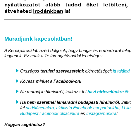
nyilatkozatot alább tudod őket letölteni, 
átveheted
irodánkban
is!
Maradjunk kapcsolatban!
A Kerékpárosklub azért dolgozik, hogy bringa- és emberbarát tele
legyenek. Ez csak a Te támogatásoddal lehetséges.
Országos
területi szervezeteink
elérhetőségeit
itt találod
.
Kövess minket a
Facebook-on
!
Ne maradj le híreinkről, iratkozz fel
havi hírlevelünkre
itt!
Ha nem szeretnél lemaradni
budapesti híreinkről
, irat
fel
riadóláncunkra
,
aktivista Facebook csoportunkba
,
I bik
Budapest Facebook oldalunkra
és
Instagramunkra
!
Hogyan segíthetsz?