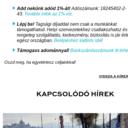
Add nekünk adód 1%-át!
Adószámunk: 18245402-2-
43.
További infók az 1%-ról
.
Lépj be!
Tagsági díjaddal nem csak a munkánkat
támogathatod. Helyi szervezetekhez csatlakozhatsz és
rengeteg szolgáltatás, kedvezmény, biztosítás is jár ért
egész országban.
Belépéshez kattints ide
!
Támogass adománnyal!
Bankszámlaszámunk itt érhe
Oszd meg, ha egyetértesz céljainkkal!
VISSZA A HÍRE
KAPCSOLÓDÓ HÍREK