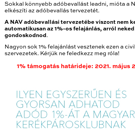
Sokkal könnyebb adóbevallást leadni, mióta a
elkészíti az adóbevallás tervezetét.
A
NAV adóbevallási tervezetébe viszont nem ke
automatikusan az 1%-os felajánlás, arról neked 
gondoskodnod
.
Nagyon sok 1% felajánlást vesztenek ezen a civi
szervezetek. Kérjük ne feledkezz meg róla!
1% támogatás határideje: 2021. május 