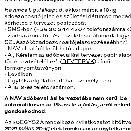
Ha nincs Ügyfélkapud
, akkor március 18-ig
adóazonosító jeled és születési dátumod mega
kérheted a tervezet postázását:
- SMS-ben (+36 30 344 4304 telefonszámra kü
az adóazónosítód és a születési dátumodat így:
SZJA
szóköz
adóazonosítójel
szóköz
ééééhhnn)
- NAV oldaláról letölthető
űrlapon
- A „Kérelem az adóbevallási tervezet papír ala
történő átvételéhez” (
BEVTERVK
) című
formanyomtatványon
- Levélben
- Ügyfélszolgálati irodában személyesen
- A 1819-es telefonszámon.
A
NAV adóbevallási tervezetébe nem kerül be
automatikusan az 1%-os felajánlás, arról neked 
gondoskodnod
.
Az 20EGYSZA rendelkező nyilatkozatot kitöltve
2021.május 20-ig
elektronikusan az ügyfélkapun