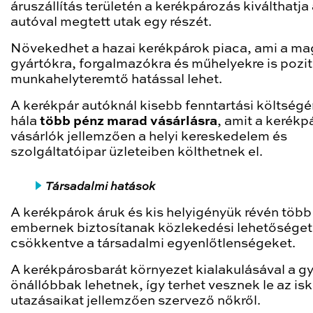
áruszállítás területén a kerékpározás kiválthatja
autóval megtett utak egy részét.
Növekedhet a hazai kerékpárok piaca, ami a ma
gyártókra, forgalmazókra és műhelyekre is pozit
munkahelyteremtő hatással lehet.
A kerékpár autóknál kisebb fenntartási költség
hála
több pénz marad vásárlásra
, amit a kerékp
vásárlók jellemzően a helyi kereskedelem és
szolgáltatóipar üzleteiben költhetnek el.
Társadalmi hatások
A kerékpárok áruk és kis helyigényük révén több
embernek biztosítanak közlekedési lehetőséget,
csökkentve a társadalmi egyenlőtlenségeket.
A kerékpárosbarát környezet kialakulásával a g
önállóbbak lehetnek, így terhet vesznek le az isk
utazásaikat jellemzően szervező nőkről.