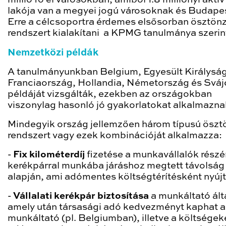
lakója van a megyei jogú városoknak és Budape
Erre a célcsoportra érdemes elsősorban ösztönz
rendszert kialakítani a KPMG tanulmánya szerin
Nemzetközi példák
A tanulmányunkban Belgium, Egyesült Királyság
Franciaország, Hollandia, Németország és Sváj
példáját vizsgálták, ezekben az országokban
viszonylag hasonló jó gyakorlatokat alkalmazna
Mindegyik ország jellemzően három típusú öszt
rendszert vagy ezek kombinációját alkalmazza:
-
Fix kilométerdíj
fizetése a munkavállalók részé
kerékpárral munkába járáshoz megtett távolság
alapján, ami adómentes költségtérítésként nyúj
-
Vállalati kerékpár biztosítása
a munkáltató álta
amely után társasági adó kedvezményt kaphat a
munkáltató (pl. Belgiumban), illetve a költségek