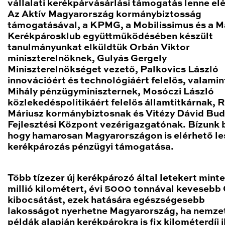
vállalati kerékpárvásárlási támogatás lenne el
Az Aktív Magyarország kormánybiztosság
támogatásával, a KPMG, a Mobilissimus és a 
Kerékpárosklub együttműködésében készült
tanulmányunkat elküldtük Orbán Viktor
miniszterelnöknek, Gulyás Gergely
Miniszterelnökséget vezető, Palkovics László
innovációért és technológiáért felelős, valamin
Mihály pénzügyminiszternek, Mosóczi László
közlekedéspolitikáért felelős államtitkárnak, 
Máriusz kormánybiztosnak és Vitézy Dávid Bu
Fejlesztési Központ vezérigazgatónak. Bízunk 
hogy hamarosan Magyarországon is elérhető le
kerékpározás pénzügyi támogatása.
Több tízezer új kerékpározó által letekert mint
millió kilométert, évi 5000 tonnával kevesebb
kibocsátást, ezek hatására egészségesebb
lakosságot nyerhetne Magyarország, ha nemze
példák alapján kerékpárokra is fix kilométerdíj i