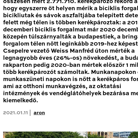
összesen mért 2.771.710. kerékpározó rekord a
hogy egyszerre öt helyen mérik a biciklis forga
bicikliutak és sávok aszfaltjába telepített det
felett még télen is többen kerékpároztak: a 20
decemberi biciklis forgalmat már 2020 decem
közepén túlszárnyalták a budapestiek, a brin
forgalom télen nőtt leginkább 2019-hez képest
Csepelre vezető Weiss Manfréd úton mérték a
legnagyobb éves (26%-os) növekedést, a bud
rakparton pedig 2020-ban mértek először 1 mil
több kerékpározót számoltak. Munkanapokon 
munkaszüneti napokon is nőtt a kerékpáros fo
ami az otthoni munkavégzés, az oktatási
intézmények és vendéglátóhelyek bezárása me
kiemelkedő.
2021.01.11 |
aron