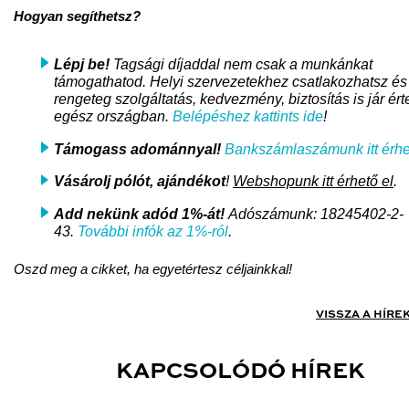
Hogyan segíthetsz?
Lépj be!
Tagsági díjaddal nem csak a munkánkat
támogathatod. Helyi szervezetekhez csatlakozhatsz és
rengeteg szolgáltatás, kedvezmény, biztosítás is jár ért
egész országban.
Belépéshez kattints ide
!
Támogass adománnyal!
Bankszámlaszámunk itt érhe
Vásárolj pólót, ajándékot
!
Webshopunk itt érhető el
.
Add nekünk adód 1%-át!
Adószámunk: 18245402-2-
43.
További infók az 1%-ról
.
Oszd meg a cikket, ha egyetértesz céljainkkal!
VISSZA A HÍRE
KAPCSOLÓDÓ HÍREK