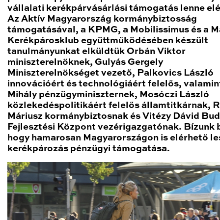
vállalati kerékpárvásárlási támogatás lenne el
Az Aktív Magyarország kormánybiztosság
támogatásával, a KPMG, a Mobilissimus és a 
Kerékpárosklub együttműködésében készült
tanulmányunkat elküldtük Orbán Viktor
miniszterelnöknek, Gulyás Gergely
Miniszterelnökséget vezető, Palkovics László
innovációért és technológiáért felelős, valamin
Mihály pénzügyminiszternek, Mosóczi László
közlekedéspolitikáért felelős államtitkárnak, 
Máriusz kormánybiztosnak és Vitézy Dávid Bu
Fejlesztési Központ vezérigazgatónak. Bízunk 
hogy hamarosan Magyarországon is elérhető le
kerékpározás pénzügyi támogatása.