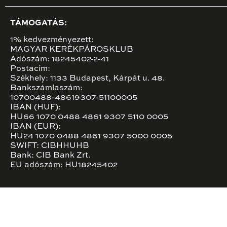
TÁMOGATÁS:
1% kedvezményezett:
MAGYAR KERÉKPÁROSKLUB
Adószám: 18245402-2-41
Postacím:
Székhely: 1133 Budapest, Kárpát u. 48.
Bankszámlaszám:
10700488-48619307-51100005
IBAN (HUF):
HU66 1070 0488 4861 9307 5110 0005
IBAN (EUR):
HU24 1070 0488 4861 9307 5000 0005
SWIFT: CIBHHUHB
Bank: CIB Bank Zrt.
EU adószám: HU18245402