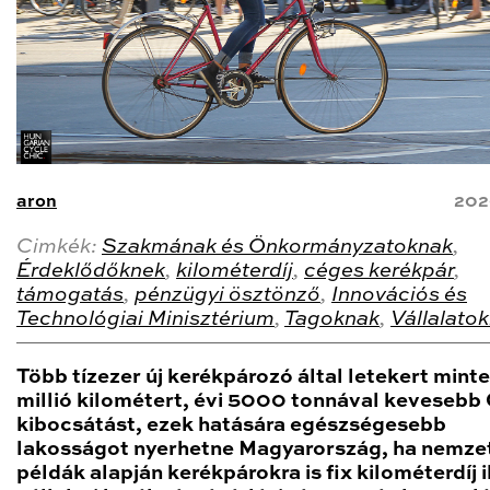
aron
202
Cimkék:
Szakmának és Önkormányzatoknak
,
Érdeklődőknek
,
kilométerdíj
,
céges kerékpár
,
támogatás
,
pénzügyi ösztönző
,
Innovációs és
Technológiai Minisztérium
,
Tagoknak
,
Vállalato
Több tízezer új kerékpározó által letekert mint
millió kilométert, évi 5000 tonnával kevesebb
kibocsátást, ezek hatására egészségesebb
lakosságot nyerhetne Magyarország, ha nemze
példák alapján kerékpárokra is fix kilométerdíj i