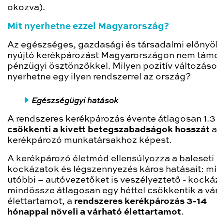
okozva).
Mit nyerhetne ezzel Magyarország?
Az egészséges, gazdasági és társadalmi előnyö
nyújtó kerékpározást Magyarországon nem tám
pénzügyi ösztönzőkkel. Milyen pozitív változás
nyerhetne egy ilyen rendszerrel az ország?
Egészségügyi hatások
A rendszeres kerékpározás évente átlagosan 1.3
csökkenti a kivett betegszabadságok hosszát
a
kerékpározó munkatársakhoz képest.
A kerékpározó életmód ellensúlyozza a baleseti
kockázatok és légszennyezés káros hatásait: m
utóbbi – autóvezetőket is veszélyeztető - kock
mindössze átlagosan egy héttel csökkentik a vá
élettartamot, a
rendszeres kerékpározás 3-14
hónappal növeli a várható élettartamot
.