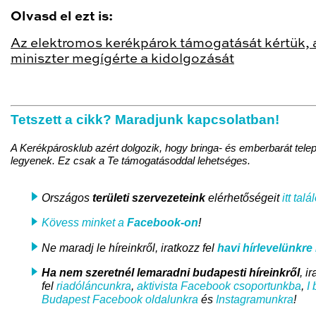
Olvasd el ezt is:
Az elektromos kerékpárok támogatását kértük, 
miniszter megígérte a kidolgozását
Tetszett a cikk? Maradjunk kapcsolatban!
A Kerékpárosklub azért dolgozik, hogy bringa- és emberbarát tele
legyenek. Ez csak a Te támogatásoddal lehetséges.
Országos
területi szervezeteink
elérhetőségeit
itt talá
Kövess minket a
Facebook-on
!
Ne maradj le híreinkről, iratkozz fel
havi hírlevelünkre
i
Ha nem szeretnél lemaradni
budapesti híreinkről
, i
fel
riadóláncunkra
,
aktivista Facebook csoportunkba
,
I 
Budapest Facebook oldalunkra
és
Instagramunkra
!