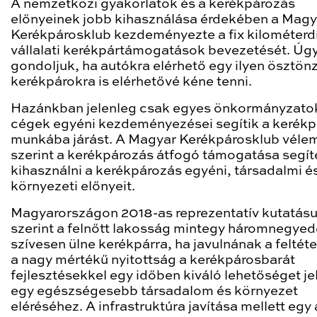
A nemzetközi gyakorlatok és a kerékpározás
előnyeinek jobb kihasználása érdekében a Magy
Kerékpárosklub kezdeményezte a fix kilométerdí
vállalati kerékpártámogatások bevezetését. Úg
gondoljuk, ha autókra elérhető egy ilyen ösztön
kerékpárokra is elérhetővé kéne tenni.
Hazánkban jelenleg csak egyes önkormányzato
cégek egyéni kezdeményezései segítik a kerékp
munkába járást. A Magyar Kerékpárosklub véle
szerint a kerékpározás átfogó támogatása segí
kihasználni a kerékpározás egyéni, társadalmi é
környezeti előnyeit.
Magyarországon 2018-as reprezentatív kutatás
szerint a felnőtt lakosság mintegy háromnegyed
szívesen ülne kerékpárra, ha javulnának a feltéte
a nagy mértékű nyitottság a kerékpárosbarát
fejlesztésekkel egy időben kiváló lehetőséget je
egy egészségesebb társadalom és környezet
eléréséhez. A infrastruktúra javítása mellett egy