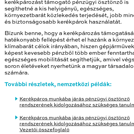
kerékpározást támogató pénzügyi ösztönző is
segíthetné a kis helyigényű, egészséges,
környezetbarát közlekedés terjedését, jobb mi
és biztonságosabb kerékpárok használatát.
Bízunk benne, hogy a kerékpározás támogatásá
hatékonyabb fellépést érhet el hazánk a környez
klímabarát célok irányában, hiszen gépjárműve
képest kevesebb pénzből több ember fenntarth
egészséges mobilitását segíthetjük, amivel vég
soron életéveket nyerhetünk a magyar társadal
számára.
További részletek, nemzetközi példák:
Kerékpáros munkába járás pénzügyi ösztönző
rendszerének kidolgozásához szükséges tanul
Kerékpáros munkába járás pénzügyi ösztönző
rendszerének kidolgozásához szükséges tanul
Vezetői összefoglaló