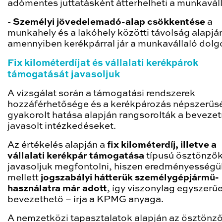
adómentes juttatásként átterhelheti a munkaváll
-
Személyi jövedelemadó-alap csökkentése
a
munkahely és a lakóhely közötti távolság alapjá
amennyiben kerékpárral jár a munkavállaló dolg
Fix kilométerdíjat és vállalati kerékpárok
támogatását javasoljuk
A vizsgálat során a támogatási rendszerek
hozzáférhetősége és a kerékpározás népszerűs
gyakorolt hatása alapján rangsorolták a bevezet
javasolt intézkedéseket.
Az értékelés alapján a
fix kilométerdíj, illetve a
vállalati kerékpár támogatása
típusú ösztönző
javasoljuk megfontolni, hiszen eredményességü
mellett
jogszabályi hátterük személygépjármű-
használatra már adott
, így viszonylag egyszerű
bevezethető – írja a KPMG anyaga.
A nemzetközi tapasztalatok alapján az ösztönz