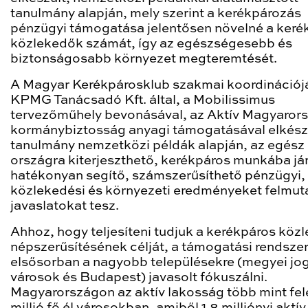
tanulmány alapján, mely szerint a kerékpározás
pénzügyi támogatása jelentősen növelné a keré
közlekedők számát, így az egészségesebb és
biztonságosabb környezet megteremtését.
A Magyar Kerékpárosklub szakmai koordinációjá
KPMG Tanácsadó Kft. által, a Mobilissimus
tervezőműhely bevonásával, az Aktív Magyaror
kormánybiztosság anyagi támogatásával elkész
tanulmány nemzetközi példák alapján, az egész
országra kiterjeszthető, kerékpáros munkába já
hatékonyan segítő, számszerűsíthető pénzügyi,
közlekedési és környezeti eredményeket felmut
javaslatokat tesz.
Ahhoz, hogy teljesíteni tudjuk a kerékpáros köz
népszerűsítésének célját, a támogatási rendsze
elsősorban a nagyobb településekre (megyei jo
városok és Budapest) javasolt fókuszálni.
Magyarországon az aktív lakosság több mint fele
millió fő él városokban, amiből 1.8 milliónyi aktív