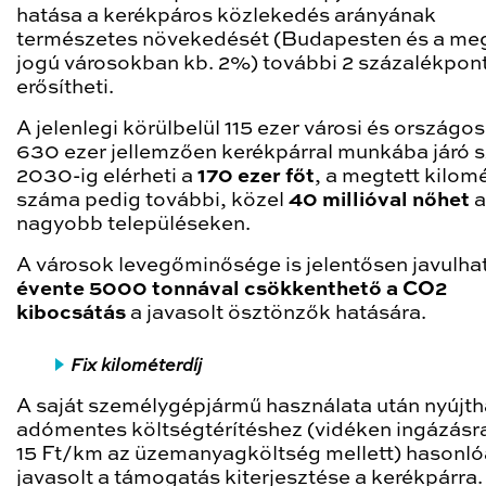
hatása a kerékpáros közlekedés arányának
természetes növekedését (Budapesten és a me
jogú városokban kb. 2%) további 2 százalékpont
erősítheti.
A jelenlegi körülbelül 115 ezer városi és országo
630 ezer jellemzően kerékpárral munkába járó 
2030-ig elérheti a
170 ezer főt
, a megtett kilom
száma pedig további, közel
40 millióval nőhet
a
nagyobb településeken.
A városok levegőminősége is jelentősen javulhat
évente 5000 tonnával csökkenthető a CO2
kibocsátás
a javasolt ösztönzők hatására.
Fix kilométerdíj
A saját személygépjármű használata után nyújth
adómentes költségtérítéshez (vidéken ingázásr
15 Ft/km az üzemanyagköltség mellett) hasonl
javasolt a támogatás kiterjesztése a kerékpárra.