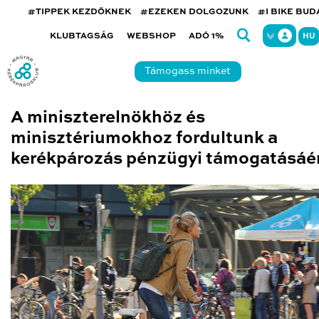
#TIPPEK KEZDŐKNEK
#EZEKEN DOLGOZUNK
#I BIKE BU
KLUBTAGSÁG
WEBSHOP
ADÓ 1%
HU
Támogass minket
A miniszterelnökhöz és
minisztériumokhoz fordultunk a
kerékpározás pénzügyi támogatásáé