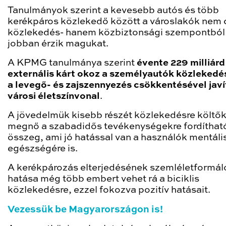
Tanulmányok szerint a kevesebb autós és több
kerékpáros közlekedő között a városlakók nem 
közlekedés- hanem közbiztonsági szempontból 
jobban érzik magukat.
A KPMG tanulmánya szerint
évente 229 milliárd 
externális kárt okoz a személyautók közlekedé
a levegő- és zajszennyezés csökkentésével javí
városi életszínvonal
.
A jövedelmük kisebb részét közlekedésre költők
megnő a szabadidős tevékenységekre fordíthat
összeg, ami jó hatással van a használók mentáli
egészségére is.
A kerékpározás elterjedésének szemléletformál
hatása még több embert vehet rá a biciklis
közlekedésre, ezzel fokozva pozitív hatásait.
Vezessük be Magyarországon is!