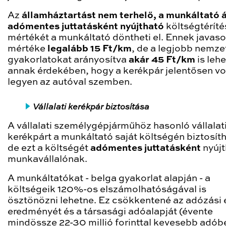
Az
államháztartást nem terhelő, a munkáltató á
adómentes juttatásként nyújtható
költségtéríté
mértékét a munkáltató döntheti el.
Ennek javaso
mértéke
legalább 15 Ft/km
, de a legjobb nemze
gyakorlatokat arányosítva
akár 45 Ft/km
is lehe
annak érdekében, hogy a kerékpár jelentősen v
legyen az autóval szemben.
Vállalati kerékpár biztosítása
A vállalati személygépjárműhöz hasonló vállalat
kerékpárt a munkáltató saját költségén biztosít
de ezt a költségét
adómentes juttatásként
nyújt
munkavállalónak.
A munkáltatókat - belga gyakorlat alapján - a
költségeik 120%-os elszámolhatóságával is
ösztönözni lehetne. Ez csökkentené az adózási e
eredményét és a társasági adóalapját (évente
mindössze 22-30 millió forinttal kevesebb adób