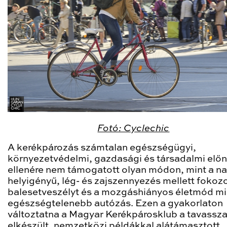
Fotó: Cyclechic
A kerékpározás számtalan egészségügyi,
környezetvédelmi, gazdasági és társadalmi elő
ellenére nem támogatott olyan módon, mint a 
helyigényű, lég- és zajszennyezés mellett fokozo
balesetveszélyt és a mozgáshiányos életmód mi
egészségtelenebb autózás. Ezen a gyakorlaton
változtatna a Magyar Kerékpárosklub a tavassza
elkészült, nemzetközi példákkal alátámasztott