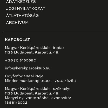
ADATKEZELÉS
JOGI NYILATKOZAT
ÁTLÁTHATÓSÁG
ARCHÍVUM
KAPCSOLAT
Magyar Kerékpárosklub - iroda:
1133 Budapest, Kárpát u. 48.
+36 (1) 3150590
info@kerekparosklub.hu
Ügyfélfogadási ideje:
Minden munkanap 9:30 - 17:30 között
Magyar Kerékpárosklub - székhely:
1133 Budapest, Kárpát u. 48.
Megyei nyilvántartásbeli azonosító:
18881/2002