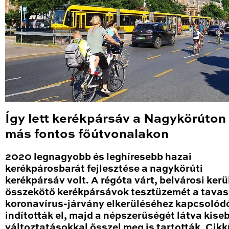
Így lett kerékpársáv a Nagykörúton
más fontos főútvonalakon
2020 legnagyobb és leghíresebb hazai
kerékpárosbarát fejlesztése a nagykörúti
kerékpársáv volt. A régóta várt, belvárosi kerü
összekötő kerékpársávok tesztüzemét a tavas
koronavírus-járvány elkerüléséhez kapcsolód
indították el, majd a népszerűségét látva kise
változtatásokkal ősszel meg is tartották. Cik