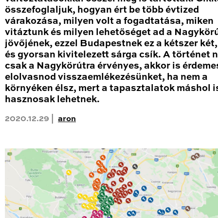
összefoglaljuk, hogyan ért be több évtized
várakozása, milyen volt a fogadtatása, miken
vitáztunk és milyen lehetőséget ad a Nagykör
jövőjének, ezzel Budapestnek ez a kétszer két
és gyorsan kivitelezett sárga csík. A történet
csak a Nagykörútra érvényes, akkor is érdeme
elolvasnod visszaemlékezésünket, ha nem a
környéken élsz, mert a tapasztalatok máshol i
hasznosak lehetnek.
2020.12.29 |
aron