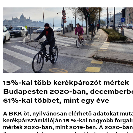
15%-kal több kerékpározót mértek
Budapesten 2020-ban, decemberb
61%-kal többet, mint egy éve
A BKK öt, nyilvánosan elérhető adatokat mut
kerékpárszámlálóján 15 %-kal nagyobb forga
mértek 2020-ban, mint 2019-ben. A 2020-ban