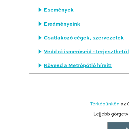
Események
Eredményeink
Csatlakozó cégek, szervezetek
Vedd rá ismerőseid - terjeszthe
Kövesd a Metrópótló híreit!
Térképünkön
az ú
Lejjebb görgetv