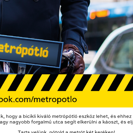
 hogy a bicikli kiváló metrópótló eszköz lehet, és ehhe
gy nagyobb forgalmú utca segít elkerülni a káoszt, és elju
Tarts velünk, pótold a metrót két keréken!