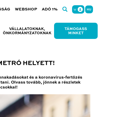
GSÁG
WEBSHOP
ADÓ 1%
HU
VÁLLALATOKNAK,
TÁMOGASS
ÖNKORMÁNYZATOKNAK
MINKET
METRÓ HELYETT!
ennakadásokat és a koronavírus-fertőzés
ltani. Olvass tovább, jönnek a részletek
ácsokkal!