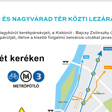
R ÉS NAGYVÁRAD TÉR KÖZTI LEZÁR
Nagykörút kerékpársávjait, a Kiskörút - Bajcsy Zsilinszky 
párútját, illetve a kisebb forgalmú belvárosi utcákat javas