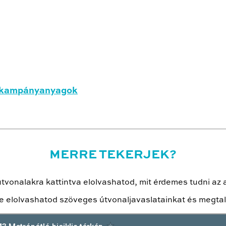
tő kampányanyagok
MERRE TEKERJEK?
tvonalakra kattintva elolvashatod, mit érdemes tudni az 
e elolvashatod szöveges útvonaljavaslatainkat és megtal