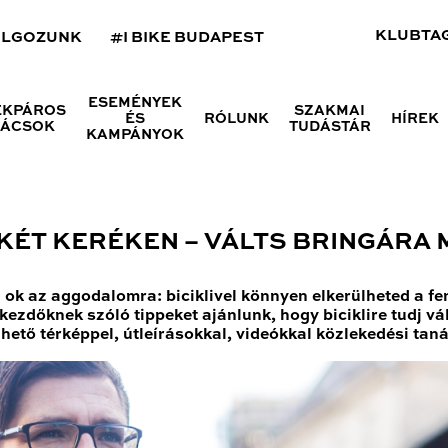
KLUBTA
OLGOZUNK
#I BIKE BUDAPEST
ESEMÉNYEK
ÉKPÁROS
SZAKMAI
ÉS
RÓLUNK
HÍREK
NÁCSOK
TUDÁSTÁR
KAMPÁNYOK
ÉT KERÉKEN – VÁLTS BRINGÁRA 
i ok az aggodalomra: biciklivel könnyen elkerülheted a f
ezdőknek szóló tippeket ajánlunk, hogy biciklire tudj vá
ető térképpel, útleírásokkal, videókkal közlekedési tan