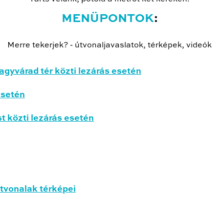
MENÜPONTOK
:
Merre tekerjek? - útvonaljavaslatok, térképek, videók
agyvárad tér közti lezárás esetén
esetén
 közti lezárás esetén
útvonalak térképei