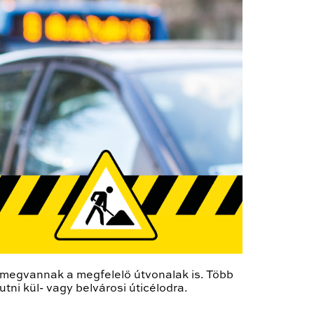
z megvannak a megfelelő útvonalak is. Több
tni kül- vagy belvárosi úticélodra.