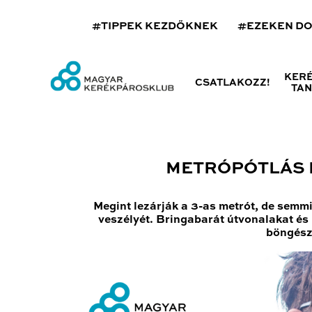
#TIPPEK KEZDŐKNEK
#EZEKEN D
KER
CSATLAKOZZ!
TA
METRÓPÓTLÁS K
Megint lezárják a 3-as metrót, de semm
veszélyét. Bringabarát útvonalakat és k
böngészh