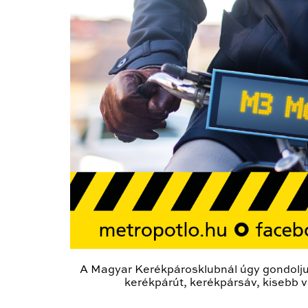
A Magyar Kerékpárosklubnál úgy gondoljuk,
kerékpárút, kerékpársáv, kisebb va