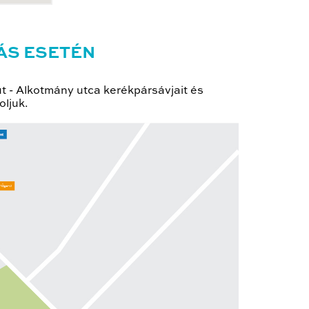
ÁS ESETÉN
út - Alkotmány utca kerékpársávjait és
oljuk.