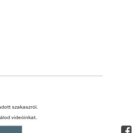
adott szakaszról.
álod videóinkat.