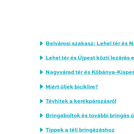
Belvárosi szakasz: Lehel tér és N
Lehel tér és Újpest közti lezárás 
Nagyvárad tér és Kőbánya-Kispest
Miért üljek biciklire?
Tévhitek a kerékpározásról
Bringaboltok és további bringás 
Tippek a téli bringázáshoz