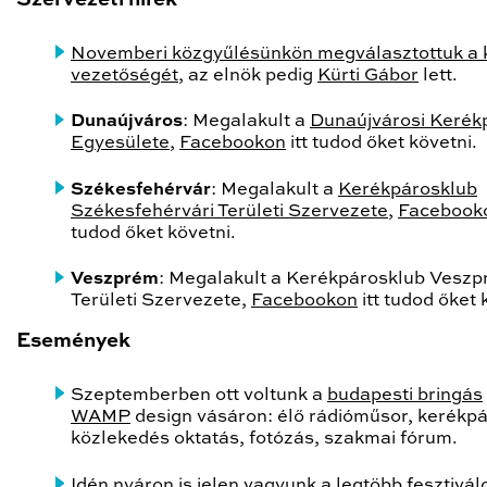
Szervezeti hírek
Novemberi közgyűlésünkön megválasztottuk a k
vezetőségét
, az elnök pedig
Kürti Gábor
lett.
Dunaújváros
: Megalakult a
Dunaújvárosi Kerék
Egyesülete
,
Facebookon
itt tudod őket követni.
Székesfehérvár
: Megalakult a
Kerékpárosklub
Székesfehérvári Területi Szervezete
,
Facebook
tudod őket követni.
Veszprém
: Megalakult a Kerékpárosklub Veszp
Területi Szervezete,
Facebookon
itt tudod őket 
Események
Szeptemberben ott voltunk a
budapesti bringás
WAMP
design vásáron: élő rádióműsor, kerékp
közlekedés oktatás, fotózás, szakmai fórum.
Idén nyáron is
jelen vagyunk a legtöbb fesztivál