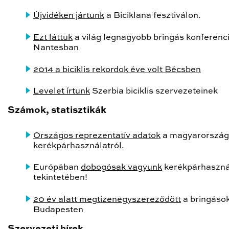
Újvidéken jártunk
a Biciklana fesztiválon.
Ezt láttuk
a világ legnagyobb bringás konferenc
Nantesban
2014 a biciklis rekordok éve volt Bécsben
Levelet írtunk
Szerbia biciklis szervezeteinek
Számok, statisztikák
Országos reprezentatív adatok
a magyarország
kerékpárhasználatról.
Európában
dobogósak vagyunk
kerékpárhaszná
tekintetében!
20 év alatt megtizenegyszereződött
a bringáso
Budapesten