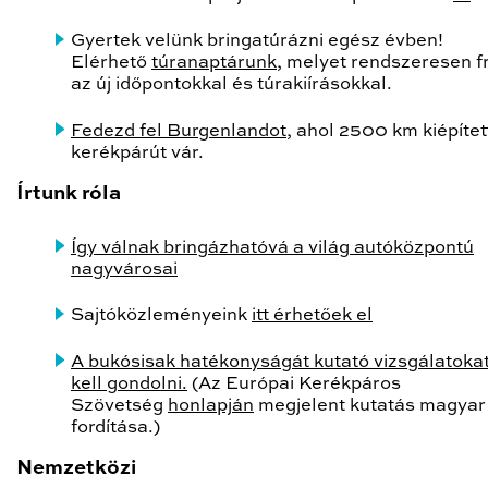
Gyertek velünk bringatúrázni egész évben!
Elérhető
túranaptárunk
, melyet rendszeresen fr
az új időpontokkal és túrakiírásokkal.
Fedezd fel Burgenlandot
, ahol 2500 km kiépítet
kerékpárút vár.
Írtunk róla
Így válnak bringázhatóvá a világ autóközpontú
nagyvárosai
Sajtóközleményeink
itt érhetőek el
A bukósisak hatékonyságát kutató vizsgálatokat
kell gondolni.
(Az Európai Kerékpáros
Szövetség
honlapján
megjelent kutatás magyar
fordítása.)
Nemzetközi