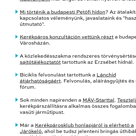
Mi történik a budapesti Petőfi hídon
? Az átalakí
kapcsolatos véleményünk, javaslataink és "hasz
útmutató".
Kerékpáros konzultáción vettünk részt
a budape
Városházán.
A közlekedésszakma rendszeres törvénysértése
sajtótájékoztatót
tartottunk az Erzsébet hídnál.
Biciklis felvonulást tartottunk a
Lánchíd
átjárhatóságáért
. Felvonulás, aláírásgyűjtés é
fórum.
Sok minden napirenden a
MÁV-Starttal
.
Tesztel
kerékpárszállításra alkalmas összes fogalomba
vasúti járműtípust.
Már a
Kerékpárosklub honlapjáról is elérhető a
Járókelő
, ahol be tudsz jelenteni bringás úthibá