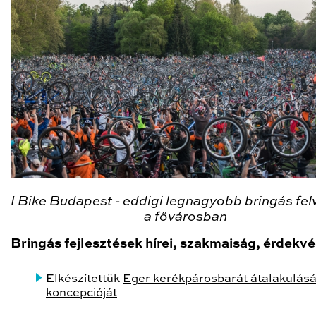
I Bike Budapest - eddigi legnagyobb bringás fel
a fővárosban
Bringás fejlesztések hírei,
szakmaiság, érdekv
Elkészítettük
Eger kerékpárosbarát átalakulás
koncepcióját