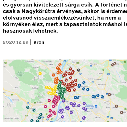
és gyorsan kivitelezett sárga csík. A történet
csak a Nagykörútra érvényes, akkor is érdeme
elolvasnod visszaemlékezésünket, ha nem a
környéken élsz, mert a tapasztalatok máshol i
hasznosak lehetnek.
2020.12.29 |
aron