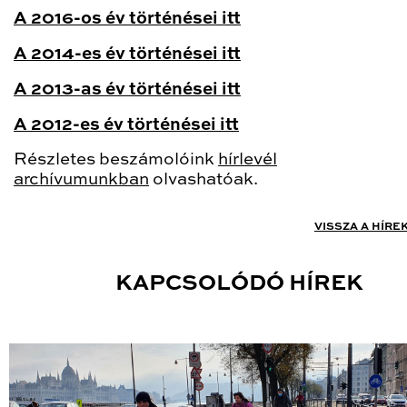
A 2016-os év történései itt
A 2014-es év történései itt
A 2013-as év történései itt
A 2012-es év történései itt
Részletes beszámolóink
hírlevél
archívumunkban
olvashatóak.
VISSZA A HÍRE
KAPCSOLÓDÓ HÍREK