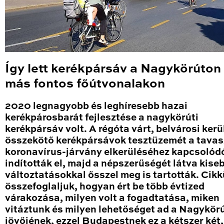
Így lett kerékpársáv a Nagykörúton
más fontos főútvonalakon
2020 legnagyobb és leghíresebb hazai
kerékpárosbarát fejlesztése a nagykörúti
kerékpársáv volt. A régóta várt, belvárosi kerü
összekötő kerékpársávok tesztüzemét a tavas
koronavírus-járvány elkerüléséhez kapcsolód
indították el, majd a népszerűségét látva kise
változtatásokkal ősszel meg is tartották. Cik
összefoglaljuk, hogyan ért be több évtized
várakozása, milyen volt a fogadtatása, miken
vitáztunk és milyen lehetőséget ad a Nagykör
jövőjének, ezzel Budapestnek ez a kétszer két