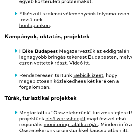
egyéb közterületi problémákat.
Elkészült szakmai véleményeink folyamatosan
frissülnek
honlapunkon
.
Kampányok, oktatás, projektek
I Bike Budapest
Megszerveztük az eddig talán
legnagyobb bringás tekerést Budapesten, mely
ezren vettetek részt.
Videó itt
.
Rendszeresen tartunk
Bebiciklizést
, hogy
magabiztosan közlekedhess két keréken a
forgalomban.
Túrák, turisztikai projektek
Megtartottuk "Összetekerünk" turizmusfejleszt
projektünk
első workshopját
majd ősszel első
regionális
monitoring találkozóját
. Minden infó 
Összetekerünk projektünkkel kapcsolatban
itt
.