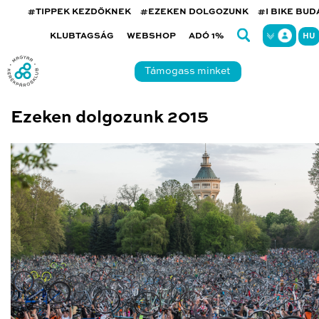
#TIPPEK KEZDŐKNEK
#EZEKEN DOLGOZUNK
#I BIKE BU
KLUBTAGSÁG
WEBSHOP
ADÓ 1%
HU
Támogass minket
Ezeken dolgozunk 2015