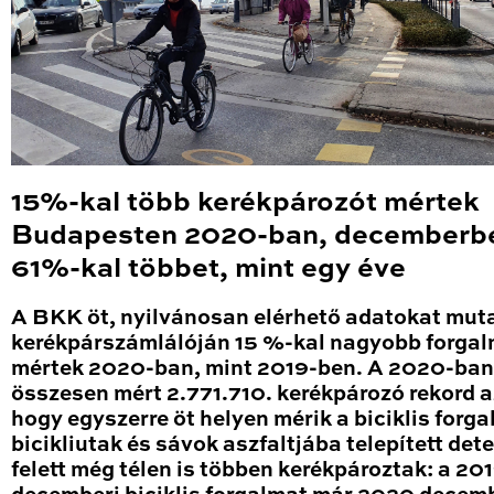
15%-kal több kerékpározót mértek
Budapesten 2020-ban, decemberb
61%-kal többet, mint egy éve
A BKK öt, nyilvánosan elérhető adatokat mut
kerékpárszámlálóján 15 %-kal nagyobb forga
mértek 2020-ban, mint 2019-ben. A 2020-ban
összesen mért 2.771.710. kerékpározó rekord a
hogy egyszerre öt helyen mérik a biciklis forga
bicikliutak és sávok aszfaltjába telepített det
felett még télen is többen kerékpároztak: a 20