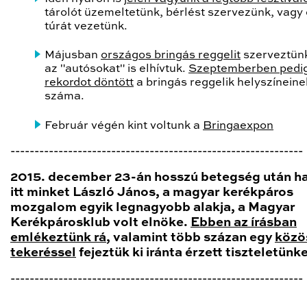
tárolót üzemeltetünk, bérlést szervezünk, vagy
túrát vezetünk.
Májusban
országos bringás reggelit
szerveztün
az "autósokat" is elhívtuk.
Szeptemberben pedi
rekordot döntött
a bringás reggelik helyszíneine
száma.
Február végén kint voltunk a
Bringaexpon
-------------------------------------------------------------
2015. december 23-án hosszú betegség után h
itt minket László János, a magyar kerékpáros
mozgalom egyik legnagyobb alakja, a Magyar
Kerékpárosklub volt elnöke.
Ebben az írásban
emlékeztünk rá
, valamint több százan egy
közö
tekeréssel
fejeztük ki iránta érzett tiszteletünke
-------------------------------------------------------------