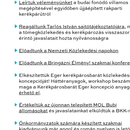
Leírtuk véleményünket
a budai fonódó villamos
megépítésével egyidőben újjáépített rakparti
kerékpárútról
Reagáltunk Tarlós István sajtótájékoztatójára
, 
a tömegközlekedés és kerékpározás visszaszor
érintő javaslatait hozta nyilvánosságra
Előadtunk a Nemzeti Közlekedési napokon
Előadtunk a Bringázni Élmény! szakmai konfer
Elkészítettük Eger kerékpárosbarát közlekedés
koncepcióját! Háttéranyagok, workshop beszám
maga a Kerékpárosbarát Eger koncepció anya
érhető el
.
Értékeltük az újonnan telepített MOL Bubi
állomásokat
és javaslatainkat elküldtük a BKK-
Önkormányzatok számára készített szakmai
kiadványunk
már angol és román nyelven is letö