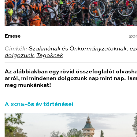
Emese
20
Cimkék:
Szakmának és Önkormányzatoknak
,
ez
dolgozunk
,
Tagoknak
Az alábbiakban egy rövid összefoglalót olvash
arról, mi mindenen dolgozunk nap mint nap. Is
meg munkánkat!
A 2015-ös év történései