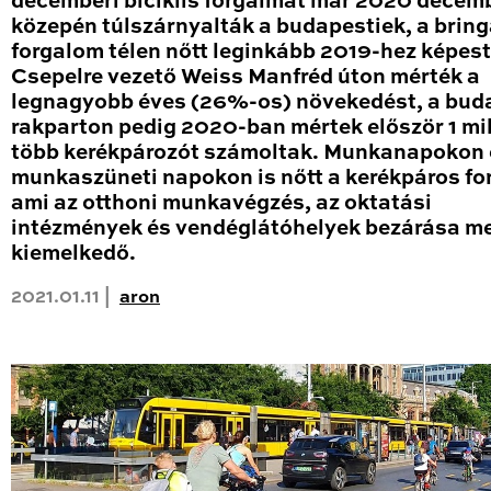
decemberi biciklis forgalmat már 2020 decem
közepén túlszárnyalták a budapestiek, a brin
forgalom télen nőtt leginkább 2019-hez képest
Csepelre vezető Weiss Manfréd úton mérték a
legnagyobb éves (26%-os) növekedést, a bud
rakparton pedig 2020-ban mértek először 1 mil
több kerékpározót számoltak. Munkanapokon 
munkaszüneti napokon is nőtt a kerékpáros fo
ami az otthoni munkavégzés, az oktatási
intézmények és vendéglátóhelyek bezárása me
kiemelkedő.
2021.01.11 |
aron