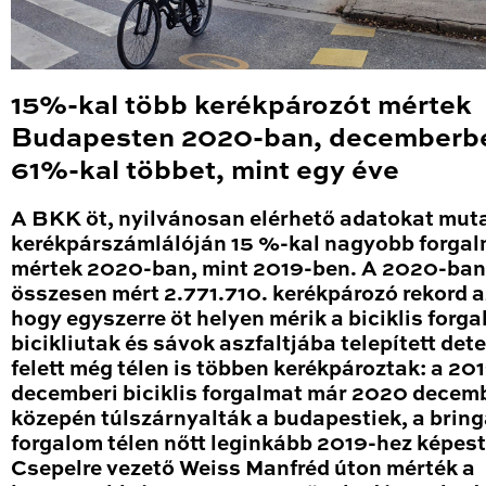
15%-kal több kerékpározót mértek
Budapesten 2020-ban, decemberb
61%-kal többet, mint egy éve
A BKK öt, nyilvánosan elérhető adatokat mut
kerékpárszámlálóján 15 %-kal nagyobb forga
mértek 2020-ban, mint 2019-ben. A 2020-ban
összesen mért 2.771.710. kerékpározó rekord a
hogy egyszerre öt helyen mérik a biciklis forga
bicikliutak és sávok aszfaltjába telepített det
felett még télen is többen kerékpároztak: a 20
decemberi biciklis forgalmat már 2020 decem
közepén túlszárnyalták a budapestiek, a brin
forgalom télen nőtt leginkább 2019-hez képest
Csepelre vezető Weiss Manfréd úton mérték a