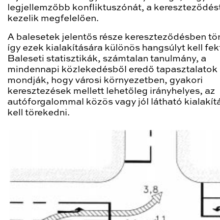
legjellemzőbb konfliktuszónát, a kereszteződés
kezelik megfelelően.
A balesetek jelentős része kereszteződésben tör
így ezek kialakítására különös hangsúlyt kell fek
Baleseti statisztikák, számtalan tanulmány, a
mindennapi közlekedésből eredő tapasztalatok i
mondják, hogy városi környezetben, gyakori
keresztezések mellett lehetőleg irányhelyes, az
autóforgalommal közös vagy jól látható kialakít
kell törekedni.