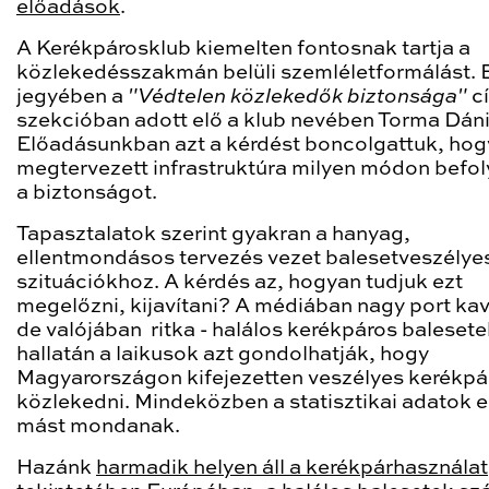
előadások
.
A Kerékpárosklub kiemelten fontosnak tartja a
közlekedésszakmán belüli szemléletformálást.
jegyében a
"Védtelen közlekedők biztonsága"
c
szekcióban adott elő a klub nevében Torma Dáni
Előadásunkban azt a kérdést boncolgattuk, hogy
megtervezett infrastruktúra milyen módon befol
a biztonságot.
Tapasztalatok szerint gyakran a hanyag,
ellentmondásos tervezés vezet balesetveszélye
szituációkhoz. A kérdés az, hogyan tudjuk ezt
megelőzni, kijavítani? A médiában nagy port kav
de valójában ritka - halálos kerékpáros balesete
hallatán a laikusok azt gondolhatják, hogy
Magyarországon kifejezetten veszélyes kerékpá
közlekedni. Mindeközben a statisztikai adatok 
mást mondanak.
Hazánk
harmadik helyen áll a kerékpárhasználat