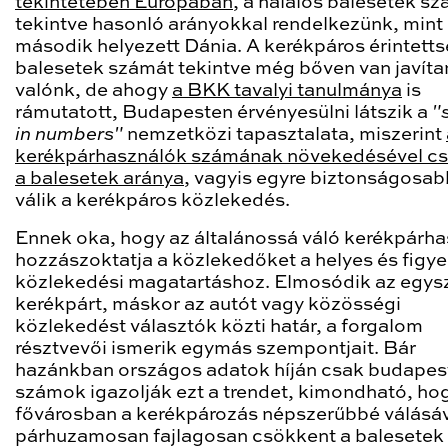
tekintetében Európában
, a halálos balesetek s
tekintve hasonló arányokkal rendelkezünk, mint
második helyezett Dánia. A kerékpáros érintett
balesetek számát tekintve még bőven van javíta
valónk, de ahogy
a BKK tavalyi tanulmánya
is
rámutatott, Budapesten érvényesülni látszik a
"
in numbers"
nemzetközi tapasztalata, miszerint
kerékpárhasználók számának növekedésével c
a balesetek aránya
, vagyis egyre biztonságosa
válik a kerékpáros közlekedés.
Ennek oka, hogy az általánossá váló kerékpárha
hozzászoktatja a közlekedőket a helyes és figy
közlekedési magatartáshoz. Elmosódik az egysz
kerékpárt, máskor az autót vagy közösségi
közlekedést választók közti határ, a forgalom
résztvevői ismerik egymás szempontjait. Bár
hazánkban országos adatok híján csak budapes
számok igazolják ezt a trendet, kimondható, ho
fővárosban a kerékpározás népszerűbbé válásá
párhuzamosan fajlagosan csökkent a balesetek