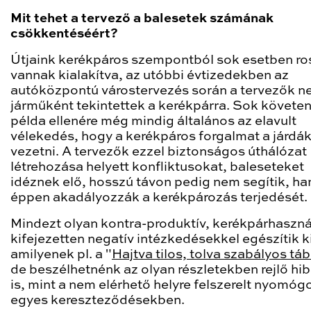
Mit tehet a tervező a balesetek számának
csökkentéséért?
Útjaink kerékpáros szempontból sok esetben ro
vannak kialakítva, az utóbbi évtizedekben az
autóközpontú várostervezés során a tervezők 
járműként tekintettek a kerékpárra. Sok követe
példa ellenére még mindig általános az elavult
vélekedés, hogy a kerékpáros forgalmat a járdák
vezetni. A tervezők ezzel biztonságos úthálózat
létrehozása helyett konfliktusokat, baleseteket
idéznek elő, hosszú távon pedig nem segítik, h
éppen akadályozzák a kerékpározás terjedését.
Mindezt olyan kontra-produktív, kerékpárhaszn
kifejezetten negatív intézkedésekkel egészítik ki
amilyenek pl. a "
Hajtva tilos, tolva szabályos táb
de beszélhetnénk az olyan részletekben rejlő hib
is, mint a nem elérhető helyre felszerelt nyom
egyes kereszteződésekben.