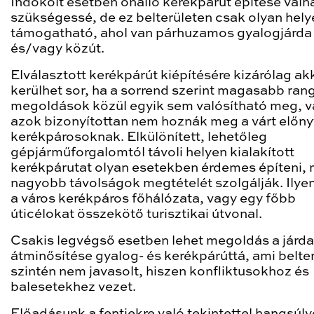
Indokolt esetben önálló kerékpárút építése válh
szükségessé, de ez belterületen csak olyan hely
támogatható, ahol van párhuzamos gyalogjárda
és/vagy közút.
Elválasztott kerékpárút kiépítésére kizárólag ak
kerülhet sor, ha a sorrend szerint magasabb ran
megoldások közül egyik sem valósítható meg, 
azok bizonyítottan nem hoznák meg a várt előny
kerékpárosoknak. Elkülönített, lehetőleg
gépjárműforgalomtól távoli helyen kialakított
kerékpárutat olyan esetekben érdemes építeni, 
nagyobb távolságok megtételét szolgálják. Ilyen
a város kerékpáros főhálózata, vagy egy főbb
úticélokat összekötő turisztikai útvonal.
Csakis legvégső esetben lehet megoldás a járda
átminősítése gyalog- és kerékpárúttá, ami belte
szintén nem javasolt, hiszen konfliktusokhoz és
balesetekhez vezet.