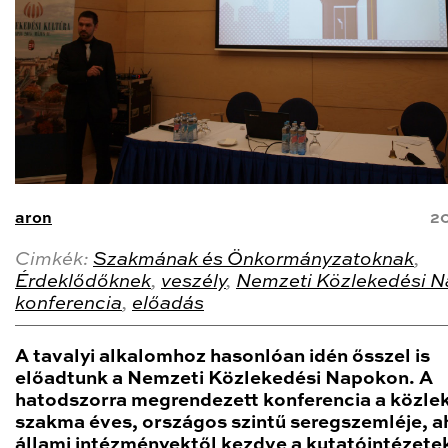
aron
20
Cimkék:
Szakmának és Önkormányzatoknak
,
Érdeklődőknek
,
veszély
,
Nemzeti Közlekedési 
konferencia
,
előadás
A tavalyi alkalomhoz hasonlóan idén ősszel is
előadtunk a Nemzeti Közlekedési Napokon. A
hatodszorra megrendezett konferencia a közle
szakma éves, országos szintű seregszemléje, a
állami intézményektől kezdve a kutatóintézete