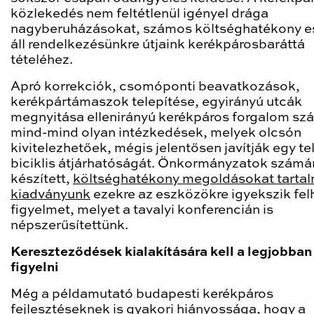
közlekedés nem feltétlenül igényel drága
nagyberuházásokat, számos költséghatékony e
áll rendelkezésünkre útjaink kerékpárosbaráttá
tételéhez.
Apró korrekciók, csomóponti beavatkozások,
kerékpártámaszok telepítése, egyirányú utcák
megnyitása ellenirányú kerékpáros forgalom sz
mind-mind olyan intézkedések, melyek olcsón
kivitelezhetőek, mégis jelentősen javítják egy te
biciklis átjárhatóságát. Önkormányzatok számá
készített,
költséghatékony megoldásokat tarta
kiadványunk
ezekre az eszközökre igyekszik felh
figyelmet, melyet a tavalyi konferencián is
népszerűsítettünk.
Kereszteződések kialakítására kell a legjobban
figyelni
Még a példamutató budapesti kerékpáros
fejlesztéseknek is gyakori hiányossága, hogy a