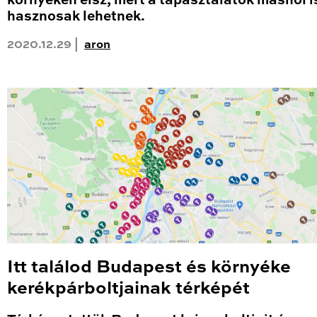
környéken élsz, mert a tapasztalatok máshol i
hasznosak lehetnek.
2020.12.29 |
aron
Itt találod Budapest és környéke
kerékpárboltjainak térképét