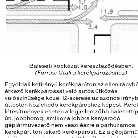
Baleseti kockázat kereszteződésben.
(Forrás:
Utak a kerékpározáshoz
)
Egyoldali kétirányú kerékpárúton az elleniránybó
érkező kerékpárossal való autós ütközés
valószínűsége közel 12-szerese az azonos irány
úttesten közlekedő kerékpároshoz képest. Keré
létesítmények esetén a legjellemzőbb balesettí
ún. jobbhorog, amikor a jobbra kanyarodó
gépjárművezető nem veszi észre a párhuzamos
kerékpárúton tekerő kerékpárost. Ez a gépjármű