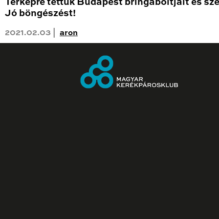
Térképre tettük Budapest bringaboltjait és sze
Jó böngészést!
2021.02.03 |
aron