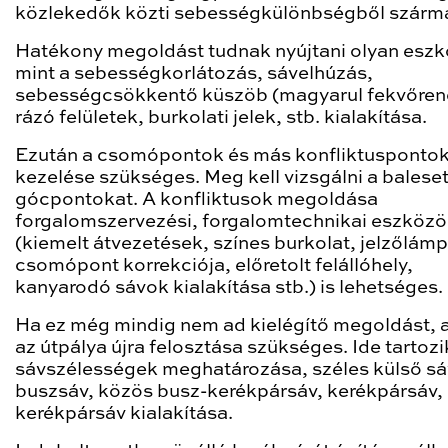
közlekedők közti sebességkülönbségből szárma
Hatékony megoldást tudnak nyújtani olyan eszk
mint a sebességkorlátozás, sávelhúzás,
sebességcsökkentő küszöb (magyarul fekvőren
rázó felületek, burkolati jelek, stb. kialakítása.
Ezután a csomópontok és más konfliktusponto
kezelése szükséges. Meg kell vizsgálni a baleset
gócpontokat. A konfliktusok megoldása
forgalomszervezési, forgalomtechnikai eszközö
(kiemelt átvezetések, színes burkolat, jelzőlám
csomópont korrekciója, előretolt felállóhely,
kanyarodó sávok kialakítása stb.) is lehetséges.
Ha ez még mindig nem ad kielégítő megoldást, 
az útpálya újra felosztása szükséges. Ide tartozi
sávszélességek meghatározása, széles külső sá
buszsáv, közös busz-kerékpársáv, kerékpársáv, 
kerékpársáv kialakítása.