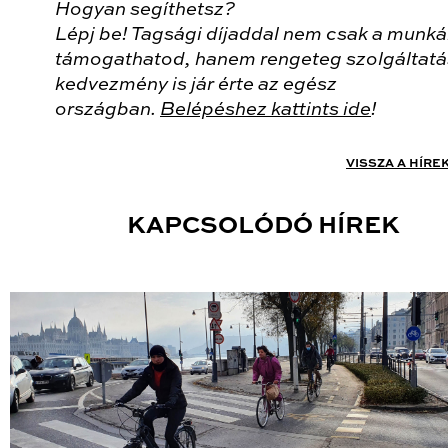
Hogyan segíthetsz?
Lépj be! Tagsági díjaddal nem csak a munk
támogathatod, hanem rengeteg szolgáltatá
kedvezmény is jár érte az egész
országban.
Belépéshez kattints ide
!
VISSZA A HÍRE
KAPCSOLÓDÓ HÍREK