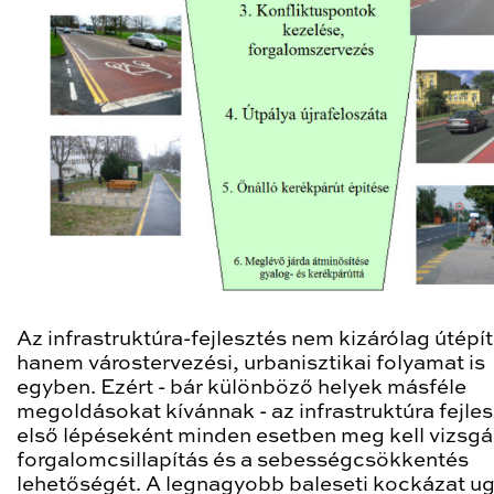
Az infrastruktúra-fejlesztés nem kizárólag útépít
hanem várostervezési, urbanisztikai folyamat is
egyben. Ezért - bár különböző helyek másféle
megoldásokat kívánnak - az infrastruktúra fejle
első lépéseként minden esetben meg kell vizsgál
forgalomcsillapítás és a sebességcsökkentés
lehetőségét. A legnagyobb baleseti kockázat ug