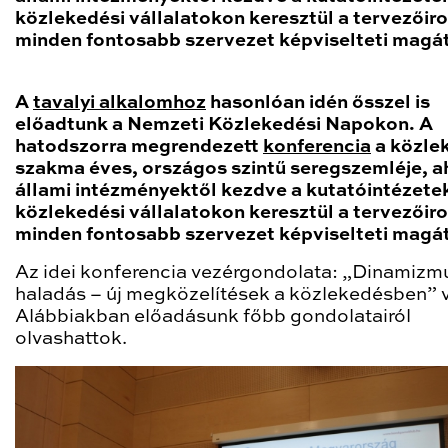
közlekedési vállalatokon keresztül a tervezőir
minden fontosabb szervezet képviselteti magát
A
tavalyi alkalomhoz
hasonlóan idén ősszel is
előadtunk a Nemzeti Közlekedési Napokon. A
hatodszorra megrendezett
konferencia
a közle
szakma éves, országos szintű seregszemléje, a
állami intézményektől kezdve a kutatóintézete
közlekedési vállalatokon keresztül a tervezőir
minden fontosabb szervezet képviselteti magát
Az idei konferencia vezérgondolata: „Dinamizm
haladás – új megközelítések a közlekedésben” v
Alábbiakban előadásunk főbb gondolatairól
olvashattok.