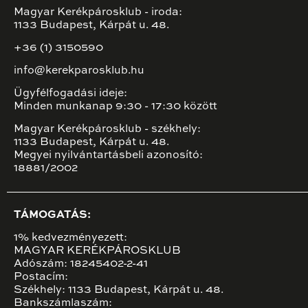
Magyar Kerékpárosklub - iroda:
1133 Budapest, Kárpát u. 48.
+36 (1) 3150590
info@kerekparosklub.hu
Ügyfélfogadási ideje:
Minden munkanap 9:30 - 17:30 között
Magyar Kerékpárosklub - székhely:
1133 Budapest, Kárpát u. 48.
Megyei nyilvántartásbeli azonosító:
18881/2002
TÁMOGATÁS:
1% kedvezményezett:
MAGYAR KERÉKPÁROSKLUB
Adószám: 18245402-2-41
Postacím:
Székhely: 1133 Budapest, Kárpát u. 48.
Bankszámlaszám: