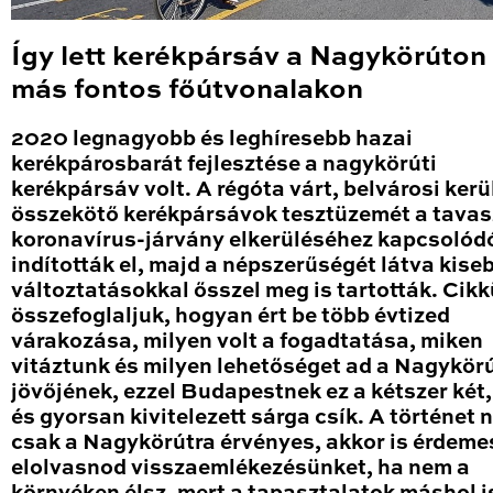
Így lett kerékpársáv a Nagykörúton
más fontos főútvonalakon
2020 legnagyobb és leghíresebb hazai
kerékpárosbarát fejlesztése a nagykörúti
kerékpársáv volt. A régóta várt, belvárosi kerü
összekötő kerékpársávok tesztüzemét a tavas
koronavírus-járvány elkerüléséhez kapcsolód
indították el, majd a népszerűségét látva kise
változtatásokkal ősszel meg is tartották. Cik
összefoglaljuk, hogyan ért be több évtized
várakozása, milyen volt a fogadtatása, miken
vitáztunk és milyen lehetőséget ad a Nagykör
jövőjének, ezzel Budapestnek ez a kétszer két
és gyorsan kivitelezett sárga csík. A történet
csak a Nagykörútra érvényes, akkor is érdeme
elolvasnod visszaemlékezésünket, ha nem a