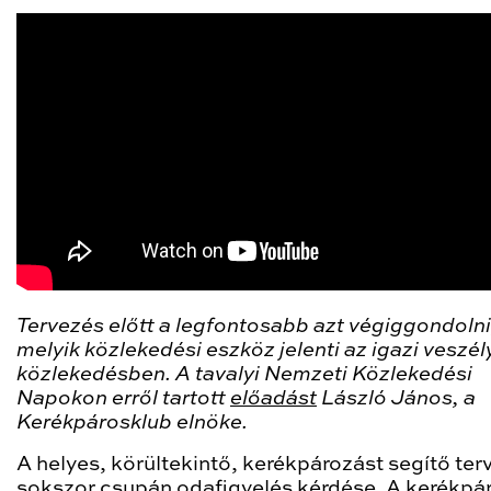
Tervezés előtt a legfontosabb azt végiggondolni
melyik közlekedési eszköz jelenti az igazi veszél
közlekedésben. A tavalyi Nemzeti Közlekedési
Napokon erről tartott
előadást
László János, a
Kerékpárosklub elnöke.
A helyes, körültekintő, kerékpározást segítő ter
sokszor csupán odafigyelés kérdése. A kerékpá