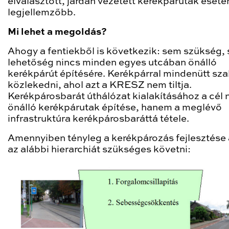
elválasztott, járdán vezetett kerékpárutak eseté
legjellemzőbb.
Mi lehet a megoldás?
Ahogy a fentiekből is következik: sem szükség,
lehetőség nincs minden egyes utcában önálló
kerékpárút építésére. Kerékpárral mindenütt sz
közlekedni, ahol azt a KRESZ nem tiltja.
Kerékpárosbarát úthálózat kialakításához a cél 
önálló kerékpárutak építése, hanem a meglévő
infrastruktúra kerékpárosbaráttá tétele.
Amennyiben tényleg a kerékpározás fejlesztése a
az alábbi hierarchiát szükséges követni: