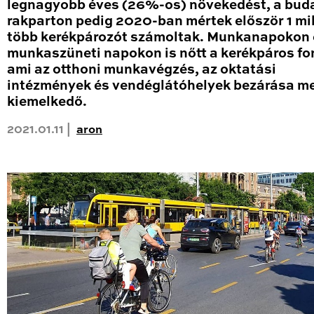
legnagyobb éves (26%-os) növekedést, a bud
rakparton pedig 2020-ban mértek először 1 mil
több kerékpározót számoltak. Munkanapokon 
munkaszüneti napokon is nőtt a kerékpáros fo
ami az otthoni munkavégzés, az oktatási
intézmények és vendéglátóhelyek bezárása me
kiemelkedő.
2021.01.11 |
aron