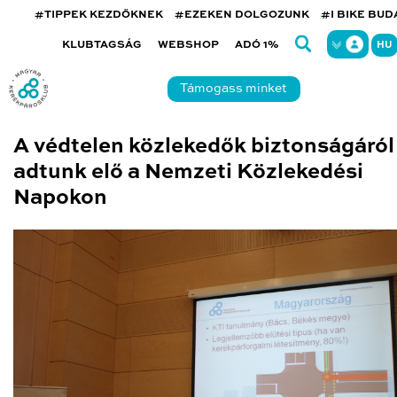
#TIPPEK KEZDŐKNEK
#EZEKEN DOLGOZUNK
#I BIKE BU
KLUBTAGSÁG
WEBSHOP
ADÓ 1%
HU
Támogass minket
A védtelen közlekedők biztonságáról
adtunk elő a Nemzeti Közlekedési
Napokon