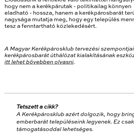
Előadásunk a fentiekre való tekintettel hangsúly
hogy nem a kerékpárutak - politikailag könnyen
eladható - hossza, hanem a kerékpárosbarát ter
nagysága mutatja meg, hogy egy település menn
tesz a fenntartható közlekedésért.
A Magyar Kerékpárosklub tervezési szempontjai
kerékpárosbarát úthálózat kialakításának eszköz
itt lehet bővebben olvasni
.
Tetszett a cikk?
A Kerékpárosklub azért dolgozik, hogy brin
emberbarát településeink legyenek. Ez csak
támogatásoddal lehetséges.