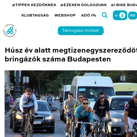
#TIPPEK KEZDŐKNEK
#EZEKEN DOLGOZUNK
#I BIKE BU
KLUBTAGSÁG
WEBSHOP
ADÓ 1%
HU
Támogass minket
Húsz év alatt megtizenegyszereződöt
bringázók száma Budapesten