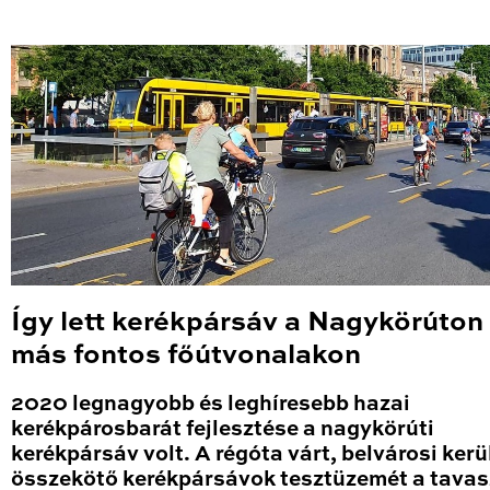
Így lett kerékpársáv a Nagykörúton
más fontos főútvonalakon
2020 legnagyobb és leghíresebb hazai
kerékpárosbarát fejlesztése a nagykörúti
kerékpársáv volt. A régóta várt, belvárosi kerü
összekötő kerékpársávok tesztüzemét a tavas