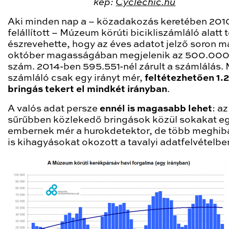
kép:
Cyclechic.hu
Aki minden nap a – közadakozás keretében 201
felállított – Múzeum körúti bicikliszámláló alatt t
észrevehette, hogy az éves adatot jelző soron m
október magasságában megjelenik az 500.000
szám. 2014-ben 595.551-nél zárult a számlálás. 
számláló csak egy irányt mér,
feltétezhetően 1.2
bringás tekert el mindkét irányban
.
A valós adat persze
ennél is magasabb lehet
: a
sűrűbben közlekedő bringások közül sokakat e
embernek mér a hurokdetektor, de több meghi
is kihagyásokat okozott a tavalyi adatfelvételbe