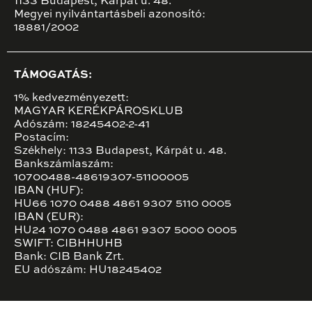
1133 Budapest, Kárpát u. 48.
Megyei nyilvántartásbeli azonosító:
18881/2002
TÁMOGATÁS:
1% kedvezményezett:
MAGYAR KERÉKPÁROSKLUB
Adószám: 18245402-2-41
Postacím:
Székhely: 1133 Budapest, Kárpát u. 48.
Bankszámlaszám:
10700488-48619307-51100005
IBAN (HUF):
HU66 1070 0488 4861 9307 5110 0005
IBAN (EUR):
HU24 1070 0488 4861 9307 5000 0005
SWIFT: CIBHHUHB
Bank: CIB Bank Zrt.
EU adószám: HU18245402