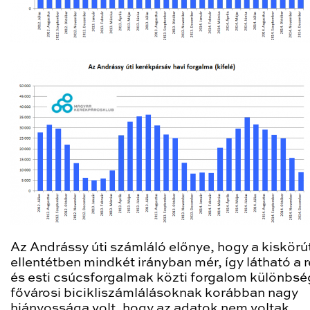
Az Andrássy úti számláló előnye, hogy a kiskörút
ellentétben mindkét irányban mér, így látható a r
és esti csúcsforgalmak közti forgalom különbség
fővárosi bicikliszámlálásoknak korábban nagy
hiányossága volt, hogy az adatok nem voltak