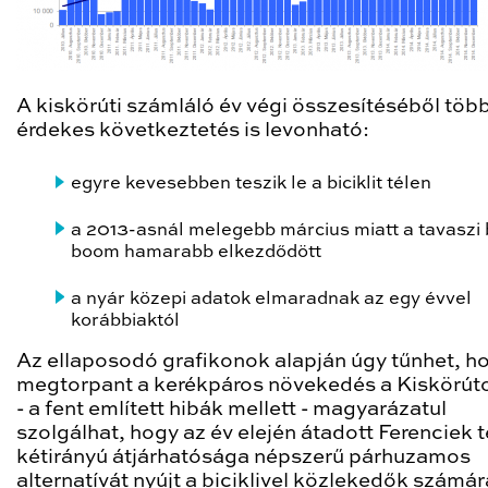
A kiskörúti számláló év végi összesítéséből töb
érdekes következtetés is levonható:
egyre kevesebben teszik le a biciklit télen
a 2013-asnál melegebb március miatt a tavaszi 
boom hamarabb elkezdődött
a nyár közepi adatok elmaradnak az egy évvel
korábbiaktól
Az ellaposodó grafikonok alapján úgy tűnhet, h
megtorpant a kerékpáros növekedés a Kiskörúto
- a fent említett hibák mellett - magyarázatul
szolgálhat, hogy az év elején átadott Ferenciek 
kétirányú átjárhatósága népszerű párhuzamos
alternatívát nyújt a biciklivel közlekedők számár