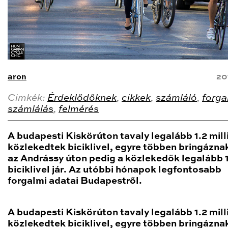
aron
20
Cimkék:
Érdeklődőknek
,
cikkek
,
számláló
,
forg
számlálás
,
felmérés
A budapesti Kiskörúton tavaly legalább 1.2 mill
közlekedtek biciklivel, egyre többen bringáznak
az Andrássy úton pedig a közlekedők legalább
biciklivel jár. Az utóbbi hónapok legfontosabb
forgalmi adatai Budapestről.
A budapesti Kiskörúton tavaly legalább 1.2 mill
közlekedtek biciklivel, egyre többen bringáznak