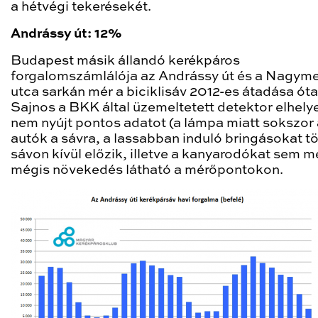
a hétvégi tekerésekét.
Andrássy út: 12%
Budapest másik állandó kerékpáros
forgalomszámlálója az Andrássy út és a Nagym
utca sarkán mér a biciklisáv 2012-es átadása óta
Sajnos a BKK által üzemeltetett detektor elhely
nem nyújt pontos adatot (a lámpa miatt sokszor 
autók a sávra, a lassabban induló bringásokat 
sávon kívül előzik, illetve a kanyarodókat sem mé
mégis növekedés látható a mérőpontokon.