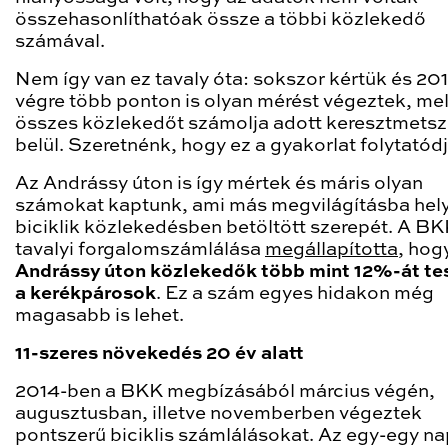
összehasonlíthatóak össze a többi közlekedő
számával.
Nem így van ez tavaly óta: sokszor kértük és 20
végre több ponton is olyan mérést végeztek, mel
összes közlekedőt számolja adott keresztmets
belül. Szeretnénk, hogy ez a gyakorlat folytatód
Az Andrássy úton is így mértek és máris olyan
számokat kaptunk, ami más megvilágításba hely
biciklik közlekedésben betöltött szerepét. A B
tavalyi forgalomszámlálása
megállapította
, hog
Andrássy úton közlekedők több mint 12%-át tes
a kerékpárosok
. Ez a szám egyes hidakon még
magasabb is lehet.
11-szeres növekedés 20 év alatt
2014-ben a BKK megbízásából március végén,
augusztusban, illetve novemberben végeztek
pontszerű biciklis számlálásokat. Az egy-egy n