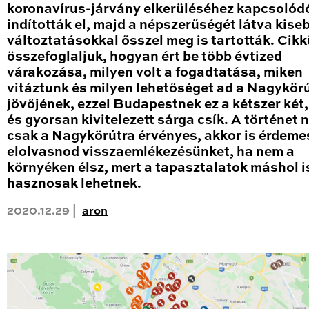
koronavírus-járvány elkerüléséhez kapcsolód
indították el, majd a népszerűségét látva kise
változtatásokkal ősszel meg is tartották. Cik
összefoglaljuk, hogyan ért be több évtized
várakozása, milyen volt a fogadtatása, miken
vitáztunk és milyen lehetőséget ad a Nagykör
jövőjének, ezzel Budapestnek ez a kétszer két
és gyorsan kivitelezett sárga csík. A történet
csak a Nagykörútra érvényes, akkor is érdeme
elolvasnod visszaemlékezésünket, ha nem a
környéken élsz, mert a tapasztalatok máshol i
hasznosak lehetnek.
2020.12.29 |
aron