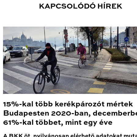
KAPCSOLÓDÓ HÍREK
15%-kal több kerékpározót mértek
Budapesten 2020-ban, decemberb
61%-kal többet, mint egy éve
A BKK öt, nyilvánosan elérhető adatokat mut