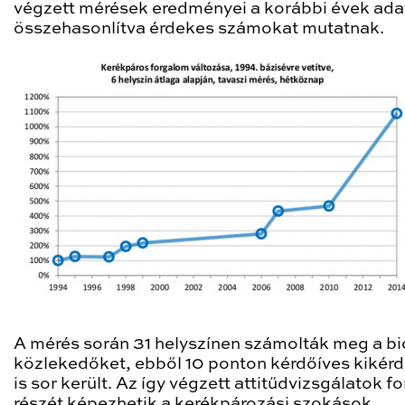
végzett mérések eredményei a korábbi évek ada
összehasonlítva érdekes számokat mutatnak.
A mérés során 31 helyszínen számolták meg a bic
közlekedőket, ebből 10 ponton kérdőíves kikér
is sor került. Az így végzett attitűdvizsgálatok f
részét képezhetik a kerékpározási szokások