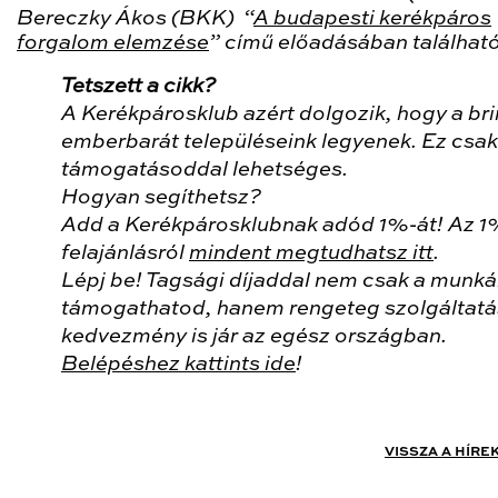
Bereczky Ákos (BKK) “
A budapesti kerékpáros
forgalom elemzése
” című előadásában találhat
Tetszett a cikk?
A Kerékpárosklub azért dolgozik, hogy a bri
emberbarát településeink legyenek. Ez csak
támogatásoddal lehetséges.
Hogyan segíthetsz?
Add a Kerékpárosklubnak adód 1%-át! Az 
felajánlásról
mindent megtudhatsz itt
.
Lépj be! Tagsági díjaddal nem csak a munk
támogathatod, hanem rengeteg szolgáltatá
kedvezmény is jár az egész országban.
Belépéshez kattints ide
!
VISSZA A HÍRE