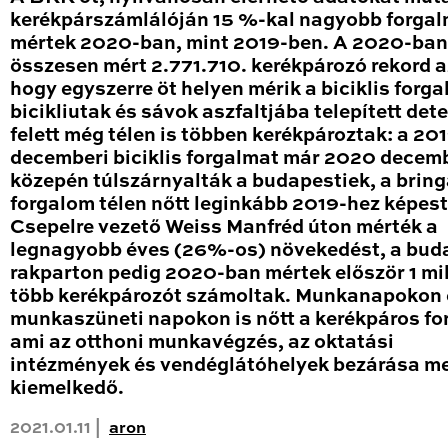
kerékpárszámlálóján 15 %-kal nagyobb forga
mértek 2020-ban, mint 2019-ben. A 2020-ban
összesen mért 2.771.710. kerékpározó rekord a
hogy egyszerre öt helyen mérik a biciklis forga
bicikliutak és sávok aszfaltjába telepített det
felett még télen is többen kerékpároztak: a 20
decemberi biciklis forgalmat már 2020 decem
közepén túlszárnyalták a budapestiek, a brin
forgalom télen nőtt leginkább 2019-hez képest
Csepelre vezető Weiss Manfréd úton mérték a
legnagyobb éves (26%-os) növekedést, a bud
rakparton pedig 2020-ban mértek először 1 mil
több kerékpározót számoltak. Munkanapokon 
munkaszüneti napokon is nőtt a kerékpáros fo
ami az otthoni munkavégzés, az oktatási
intézmények és vendéglátóhelyek bezárása me
kiemelkedő.
2021.01.11 |
aron