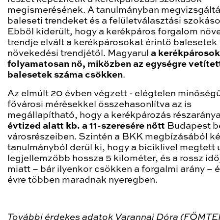
megismerésének. A tanulmányban megvizsgáltá
baleseti trendeket és a felületválasztási szokáso
Ebből kiderült, hogy a kerékpáros forgalom növ
trendje elvált a kerékpárosokat érintő balesetek
növekedési trendjétől. Magyarul
a kerékpároso
folyamatosan nő, miközben az egységre vetítet
balesetek száma csökken
.
Az elmúlt 20 évben végzett - elégtelen minőségű
fővárosi mérésekkel összehasonlítva az is
megállapítható, hogy a kerékpározás részarány
évtized alatt kb. a 11-szeresére nőtt
Budapest
b
városrészeiben. Szintén a BKK megbízásából ké
tanulmányból derül ki, hogy a biciklivel megtett 
legjellemzőbb hossza 5 kilométer, és a rossz idő
miatt – bár ilyenkor csökken a forgalmi arány – é
évre többen maradnak nyeregben.
További érdekes adatok Varannai Dóra (FŐMTE