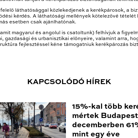
gfelelő láthatósággal közlekedjenek a kerékpárosok, a 
dési kérdés. A láthatósági mellények kötelezővé tételét la
 más esetben csak ajánlhatónak.
amit magyarul és angolul is csatoltunk) felhívjuk a figyel
 gazdasági és urbanisztikai előnyeire, valamint arra, hog
ruktúra fejlesztéssel kéne támogatniuk kerékpározás biz
KAPCSOLÓDÓ HÍREK
15%-kal több ker
mértek Budapest
decemberben 61%
mint egy éve