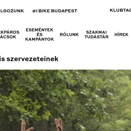
KLUBTA
OLGOZUNK
#I BIKE BUDAPEST
ESEMÉNYEK
ÉKPÁROS
SZAKMAI
ÉS
RÓLUNK
HÍREK
NÁCSOK
TUDÁSTÁR
KAMPÁNYOK
lis szervezeteinek