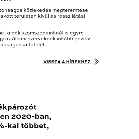
biztonságos közlekedés megteremtése
kott területen kívül és rossz látási
met a déli szomszédainknál is egyre
y az állami szerveknek inkább pozitív
tonságossá tételét.
VISSZA A HÍREKHEZ
ékpározót
en 2020-ban,
-kal többet,