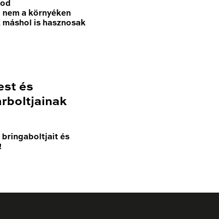
nod
a nem a környéken
k máshol is hasznosak
est és
rboltjainak
bringaboltjait és
!