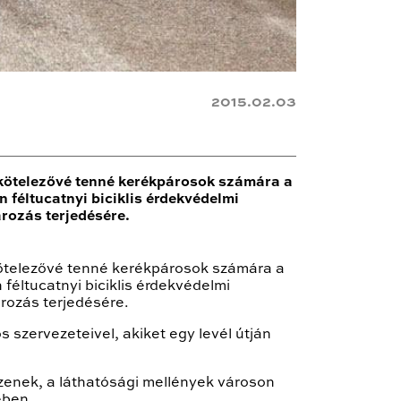
2015.02.03
 kötelezővé tenné kerékpárosok számára a
n féltucatnyi biciklis érdekvédelmi
ározás terjedésére.
 kötelezővé tenné kerékpárosok számára a
 féltucatnyi biciklis érdekvédelmi
ározás terjedésére.
zervezeteivel, akiket egy levél útján
zenek, a láthatósági mellények városon
ében.