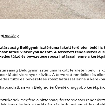
gi mellény
ztársaság Belügyminisztériuma lakott területen belül is
ossz látási viszonyok között. A tervezett rendelkezés elle
ézkedés túlzó és bevezetése rossz hatással lenne a kerékp
ztársaság Belügyminisztériuma lakott területen belül is
ssz látási viszonyok között. A tervezett rendelkezés ellen
ézkedés túlzó és bevezetése rossz hatással lenne a kerékp
apcsolatban van Belgrád és Újvidék nagyobb kerékpáros s
közlekedők megfelelő biztonsági felszereléssel rendelkez
roduktívnak tartjuk a kerékpározás biztonságának tekintet