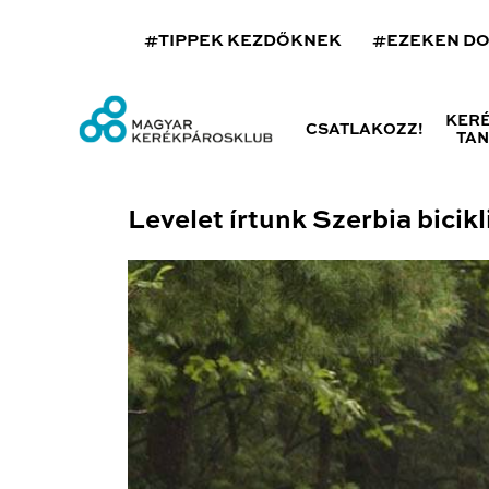
#TIPPEK KEZDŐKNEK
#EZEKEN D
KER
CSATLAKOZZ!
TA
Levelet írtunk Szerbia bicik