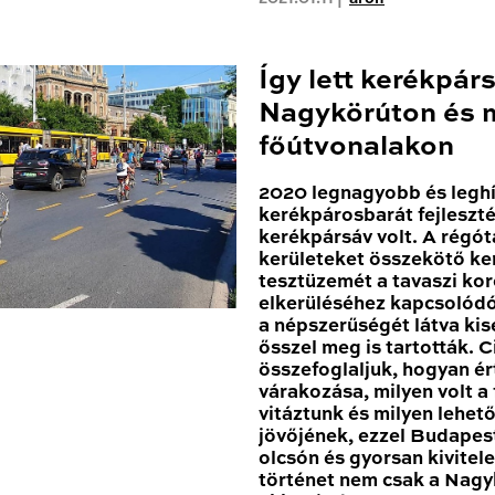
Így lett kerékpár
Nagykörúton és 
főútvonalakon
2020 legnagyobb és leghí
kerékpárosbarát fejleszté
kerékpársáv volt. A régóta
kerületeket összekötő k
tesztüzemét a tavaszi kor
elkerüléséhez kapcsolódóa
a népszerűségét látva ki
ősszel meg is tartották. 
összefoglaljuk, hogyan ér
várakozása, milyen volt a
vitáztunk és milyen lehe
jövőjének, ezzel Budapest
olcsón és gyorsan kivitele
történet nem csak a Nagy