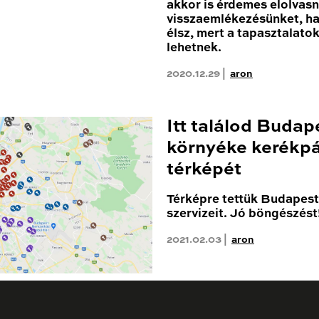
akkor is érdemes elolvas
visszaemlékezésünket, h
élsz, mert a tapasztalato
lehetnek.
2020.12.29 |
aron
Itt találod Budap
környéke kerékpá
térképét
Térképre tettük Budapest 
szervizeit. Jó böngészést
2021.02.03 |
aron