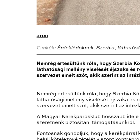
aron
Cimkék:
Érdeklődőknek
,
Szerbia
,
láthatósá
Nemrég értesültünk róla, hogy Szerbia Kö
láthatósági mellény viselését éjszaka és r
szervezet emelt szót, akik szerint az int
Nemrég értesültünk róla, hogy Szerbia Kö
láthatósági mellény viselését éjszaka és ro
szervezet emelt szót, akik szerint az int
A Magyar Kerékpárosklub hosszabb ideje k
szeretnénk biztosítani támogatásunkról.
Fontosnak gondoljuk, hogy a kerékpárral 
belüli kötelezővé tételét viszont kontrap