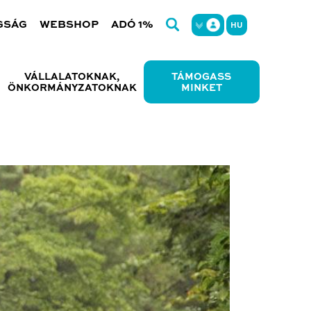
GSÁG
WEBSHOP
ADÓ 1%
HU
VÁLLALATOKNAK,
TÁMOGASS
ÖNKORMÁNYZATOKNAK
MINKET