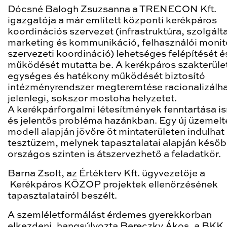
Dócsné Balogh Zsuzsanna a TRENECON Kft.
igazgatója a már említett központi kerékpáros
koordinációs szervezet (infrastruktúra, szolgált
marketing és kommunikáció, felhasználói monit
szervezeti koordináció) lehetséges felépítését é
működését mutatta be. A kerékpáros szakterüle
egységes és hatékony működését biztosító
intézményrendszer megteremtése racionalizálha
jelenlegi, sokszor mostoha helyzetet.
A kerékpárforgalmi létesítmények fenntartása i
és jelentős probléma hazánkban. Egy új üzemelt
modell alapján jövőre öt mintaterületen indulhat
tesztüzem, melynek tapasztalatai alapján késő
országos szinten is átszervezhető a feladatkör.
Barna Zsolt, az Értékterv Kft. ügyvezetője a
Kerékpáros KÖZOP projektek ellenőrzésének
tapasztalatairól beszélt.
A szemléletformálást érdemes gyerekkorban
elkezdeni, hangsúlyozta Bereczky Ákos, a BKK