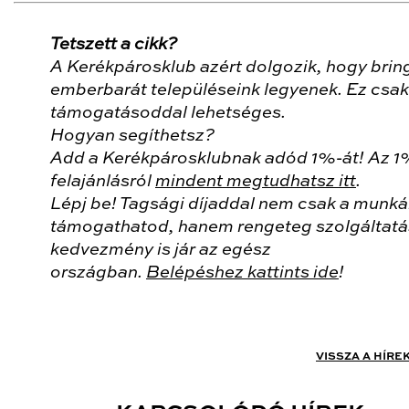
Tetszett a cikk?
A Kerékpárosklub azért dolgozik, hogy brin
emberbarát településeink legyenek. Ez csak
támogatásoddal lehetséges.
Hogyan segíthetsz?
Add a Kerékpárosklubnak adód 1%-át! Az 
felajánlásról
mindent megtudhatsz itt
.
Lépj be! Tagsági díjaddal nem csak a munk
támogathatod, hanem rengeteg szolgáltatá
kedvezmény is jár az egész
országban.
Belépéshez kattints ide
!
VISSZA A HÍRE