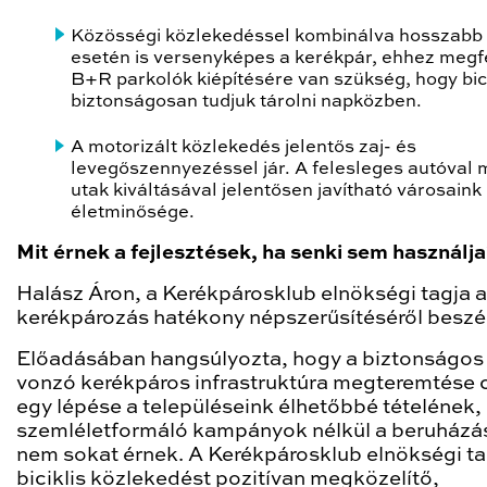
Közösségi közlekedéssel kombinálva hosszabb
esetén is versenyképes a kerékpár, ehhez megf
B+R parkolók kiépítésére van szükség, hogy bici
biztonságosan tudjuk tárolni napközben.
A motorizált közlekedés jelentős zaj- és
levegőszennyezéssel jár. A felesleges autóval 
utak kiváltásával jelentősen javítható városaink
életminősége.
Mit érnek a fejlesztések, ha senki sem használj
Halász Áron, a Kerékpárosklub elnökségi tagja a
kerékpározás hatékony népszerűsítéséről beszél
Előadásában hangsúlyozta, hogy a biztonságos
vonzó kerékpáros infrastruktúra megteremtése 
egy lépése a településeink élhetőbbé tételének,
szemléletformáló kampányok nélkül a beruházá
nem sokat érnek. A Kerékpárosklub elnökségi ta
biciklis közlekedést pozitívan megközelítő,