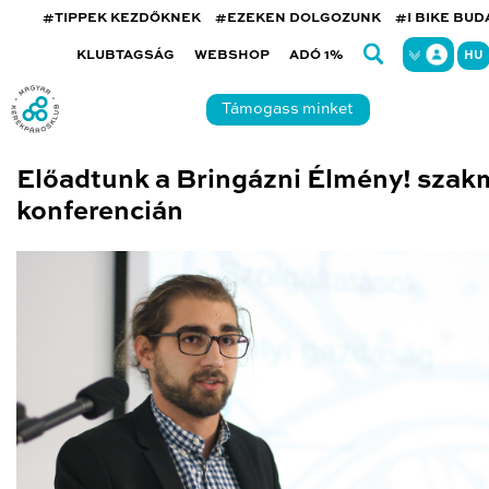
#TIPPEK KEZDŐKNEK
#EZEKEN DOLGOZUNK
#I BIKE BU
KLUBTAGSÁG
WEBSHOP
ADÓ 1%
HU
Támogass minket
Előadtunk a Bringázni Élmény! szak
konferencián