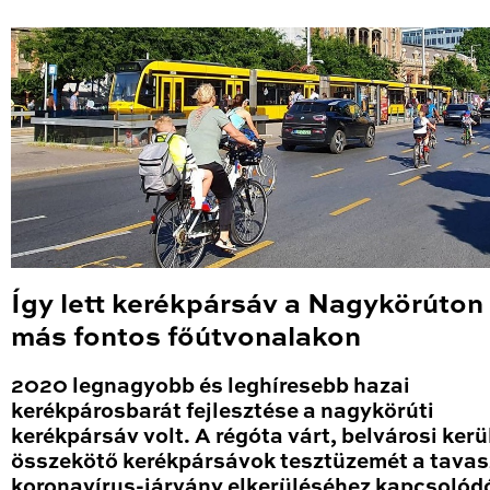
Így lett kerékpársáv a Nagykörúton
más fontos főútvonalakon
2020 legnagyobb és leghíresebb hazai
kerékpárosbarát fejlesztése a nagykörúti
kerékpársáv volt. A régóta várt, belvárosi kerü
összekötő kerékpársávok tesztüzemét a tavas
koronavírus-járvány elkerüléséhez kapcsolód