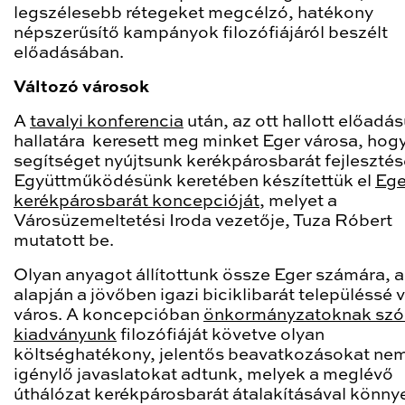
legszélesebb rétegeket megcélzó, hatékony
népszerűsítő kampányok filozófiájáról beszélt
előadásában.
Változó városok
A
tavalyi konferencia
után, az ott hallott előadá
hallatára keresett meg minket Eger városa, hog
segítséget nyújtsunk kerékpárosbarát fejlesztés
Együttműködésünk keretében készítettük el
Ege
kerékpárosbarát koncepcióját
, melyet a
Városüzemeltetési Iroda vezetője, Tuza Róbert
mutatott be.
Olyan anyagot állítottunk össze Eger számára, 
alapján a jövőben igazi biciklibarát településsé v
város. A koncepcióban
önkormányzatoknak szó
kiadványunk
filozófiáját követve olyan
költséghatékony, jelentős beavatkozásokat ne
igénylő javaslatokat adtunk, melyek a meglévő
úthálózat kerékpárosbarát átalakításával könny