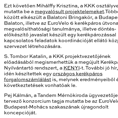
Ezt követően Mihálffy Krisztina, a KKK osztályv
mutatta be a
megvalósult projektelemeket
.Több
között elkészült a Balatoni Bringakör, a Budapes
Balaton, illetve az EuroVelo 6 kerékpáros útvon
megvalósíthatósági tanulmánya, illetve döntés-
előkészítő javaslat készült egy kerékpározással
kapcsolatos feladatok koordinációját ellátó köz
szervezet létrehozására.
S. Tombor Katalin, a KKK projektvezetőjének
előadásából megismerhettük a megújult Kerékp
Nyilvántartó rendszert, a
KENYI
-t. További jó hí
idén készítettek egy
országos kerékpáros
forgalomszámlálást
is, melynek eredményeiből 
következtetések vonhatóak le.
Pej Kálmán, a Tandem Mérnökiroda ügyvezetője,
tervező konzorcium tagja mutatta be az EuroVel
Budapest-Mohács szakaszának újragondolt
koncepcióját.