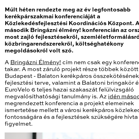
Múlt héten rendezte meg az év legfontosabb
kerékpárszakmai konferenciáját a
Közlekedésfejlesztési Koordinációs Központ. A
második Bringázni élmény! konferencián az or
most zajló fejlesztésekről, szemléletformálásró
közbringarendszerekről, költséghatékony
megoldásokról volt szó.
A
Bringázni Élmény!
cím nem csak egy konferen
takar. A most záruló projekt része többek között
Budapest - Balaton kerékpáros összekötésének
fejlesztési terve, valamint a Balatoni bringakör é
EuroVelo 6 teljes hazai szakaszát felülvizsgáló
megvalósíthatósági tanulmány is. Az
idén máso
megrendezett konferencia a projekt elemeinek
ismertetése mellett a városi kerékpáros közleke
fontosságára és a fejlesztések szükségére hívta 
figyelmet.