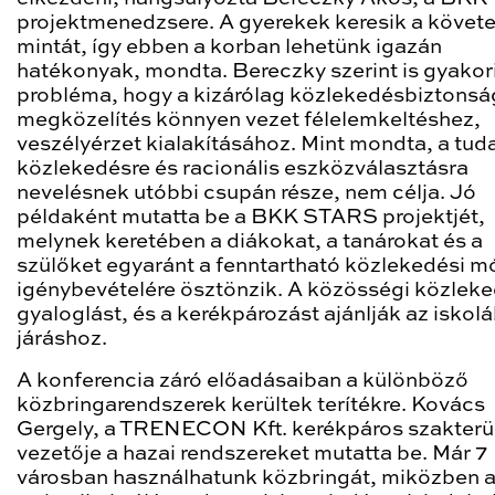
projektmenedzsere. A gyerekek keresik a követ
mintát, így ebben a korban lehetünk igazán
hatékonyak, mondta. Bereczky szerint is gyakor
probléma, hogy a kizárólag közlekedésbiztonsá
megközelítés könnyen vezet félelemkeltéshez,
veszélyérzet kialakításához. Mint mondta, a tud
közlekedésre és racionális eszközválasztásra
nevelésnek utóbbi csupán része, nem célja. Jó
példaként mutatta be a BKK STARS projektjét,
melynek keretében a diákokat, a tanárokat és a
szülőket egyaránt a fenntartható közlekedési 
igénybevételére ösztönzik. A közösségi közleke
gyaloglást, és a kerékpározást ajánlják az iskol
járáshoz.
A konferencia záró előadásaiban a különböző
közbringarendszerek kerültek terítékre. Kovács
Gergely, a TRENECON Kft. kerékpáros szakterü
vezetője a hazai rendszereket mutatta be. Már 7
városban használhatunk közbringát, miközben 