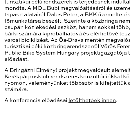
turisztikai célú rendszerek is terjedésnek indulta
mondta. A MOL Bubi megvalósításáról és üzeme
tapasztalatairól Dalos Péter, a BKK üzemeltetés
főmunkatársa beszélt. Szerinte a közbringa ne
csupán közlekedési eszköz, hanem sokkal több,
bárki számára kipróbálhatóvá és elérhetővé tesz
városi biciklizést. Az Ős-Dráva mentén megvalós
turisztikai célú közbringarendszerről Vörös Fere
Public Bike System Hungary projektigazgatója t
előadást.
A Bringázni Élmény! projekt megvalósult elemeit
Kerékpárposklub rendszeres konzultációkkal kö
nyomon, véleményünket többször is kifejtettük
számára.
A konferencia előadásai
letölthetőek innen
.