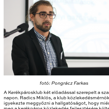
fotó: Pongrácz Farkas
A Kerékpárosklub két előadással szerepelt a sz
napon. Radics Miklós, a klub közlekedésmérnök
igyekezte meggyőzni a hallgatóságot, hogy miér
meg a kerékpáros közlekedés fejlesztésére költe