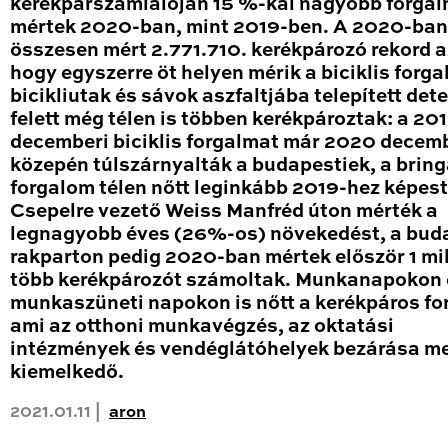
kerékpárszámlálóján 15 %-kal nagyobb forga
mértek 2020-ban, mint 2019-ben. A 2020-ban
összesen mért 2.771.710. kerékpározó rekord a
hogy egyszerre öt helyen mérik a biciklis forga
bicikliutak és sávok aszfaltjába telepített det
felett még télen is többen kerékpároztak: a 20
decemberi biciklis forgalmat már 2020 decem
közepén túlszárnyalták a budapestiek, a brin
forgalom télen nőtt leginkább 2019-hez képest
Csepelre vezető Weiss Manfréd úton mérték a
legnagyobb éves (26%-os) növekedést, a bud
rakparton pedig 2020-ban mértek először 1 mil
több kerékpározót számoltak. Munkanapokon 
munkaszüneti napokon is nőtt a kerékpáros fo
ami az otthoni munkavégzés, az oktatási
intézmények és vendéglátóhelyek bezárása me
kiemelkedő.
2021.01.11 |
aron