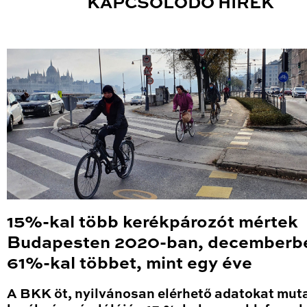
KAPCSOLÓDÓ HÍREK
15%-kal több kerékpározót mértek
Budapesten 2020-ban, decemberb
61%-kal többet, mint egy éve
A BKK öt, nyilvánosan elérhető adatokat mut