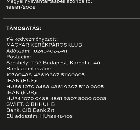
Megyei nyilvántartásbeli azonosító:
18881/2002
TÁMOGATÁS:
1% kedvezményezett:
MAGYAR KERÉKPÁROSKLUB
Adószám: 18245402-2-41
Postacím:
Székhely: 1133 Budapest, Kárpát u. 48.
Bankszámlaszám:
10700488-48619307-51100005
IBAN (HUF):
HU66 1070 0488 4861 9307 5110 0005
IBAN (EUR):
HU24 1070 0488 4861 9307 5000 0005
SWIFT: CIBHHUHB
Bank: CIB Bank Zrt.
EU adószám: HU18245402