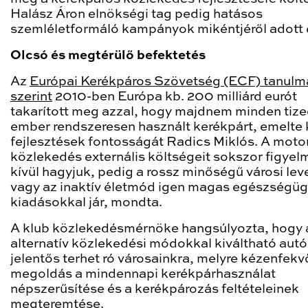
Halász Áron elnökségi tag pedig hatásos
szemléletformáló kampányok mikéntjéről adott 
Olcsó és megtérülő befektetés
Az
Európai Kerékpáros Szövetség (ECF) tanul
szerint
2010-ben Európa kb. 200 milliárd eurót
takarított meg azzal, hogy majdnem minden tize
ember rendszeresen használt kerékpárt, emelte k
fejlesztések fontosságát Radics Miklós. A motor
közlekedés externális költségeit sokszor figyel
kívül hagyjuk, pedig a rossz minőségű városi le
vagy az inaktív életmód igen magas egészségüg
kiadásokkal jár, mondta.
A klub közlekedésmérnöke hangsúlyozta, hogy 
alternatív közlekedési módokkal kiváltható aut
jelentős terhet ró városainkra, melyre kézenfekv
megoldás a mindennapi kerékpárhasználat
népszerűsítése és a kerékpározás feltételeinek
megteremtése.