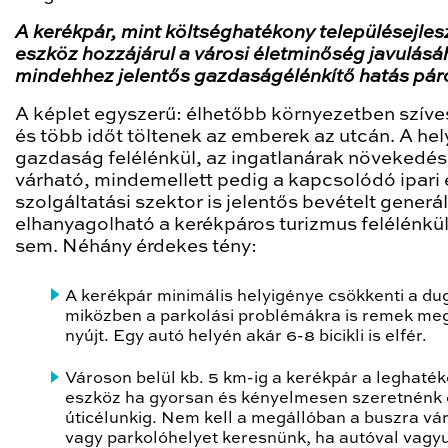
A kerékpár, mint költséghatékony településejles
eszköz hozzájárul a városi életminőség javulásá
mindehhez jelentős gazdaságélénkítő hatás pár
A képlet egyszerű: élhetőbb környezetben szív
és több időt töltenek az emberek az utcán. A hel
gazdaság felélénkül, az ingatlanárak növekedé
várható, mindemellett pedig a kapcsolódó ipari 
szolgáltatási szektor is jelentős bevételt generá
elhanyagolható a kerékpáros turizmus felélénkü
sem. Néhány érdekes tény:
A kerékpár minimális helyigénye csökkenti a du
miközben a parkolási problémákra is remek me
nyújt. Egy autó helyén akár 6-8 bicikli is elfér.
Városon belül kb. 5 km-ig a kerékpár a leghaté
eszköz ha gyorsan és kényelmesen szeretnénk e
úticélunkig. Nem kell a megállóban a buszra vá
vagy parkolóhelyet keresnünk, ha autóval vagy