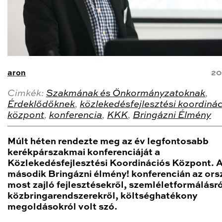
aron
20
Cimkék:
Szakmának és Önkormányzatoknak
,
Érdeklődőknek
,
közlekedésfejlesztési koordiná
központ
,
konferencia
,
KKK
,
Bringázni Élmény
Múlt héten rendezte meg az év legfontosabb
kerékpárszakmai konferenciáját a
Közlekedésfejlesztési Koordinációs Központ. A
második Bringázni élmény! konferencián az or
most zajló fejlesztésekről, szemléletformálásró
közbringarendszerekről, költséghatékony
megoldásokról volt szó.