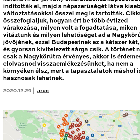
indították el, majd a népszerűségét látva kise
változtatásokkal ősszel meg is tartották. Cik
összefoglaljuk, hogyan ért be több évtized
várakozása, milyen volt a fogadtatása, miken
vitáztunk és milyen lehetőséget ad a Nagykör
jövőjének, ezzel Budapestnek ez a kétszer két
és gyorsan kivitelezett sárga csík. A történet
csak a Nagykörútra érvényes, akkor is érdeme
elolvasnod visszaemlékezésünket, ha nem a
környéken élsz, mert a tapasztalatok máshol i
hasznosak lehetnek.
2020.12.29 |
aron