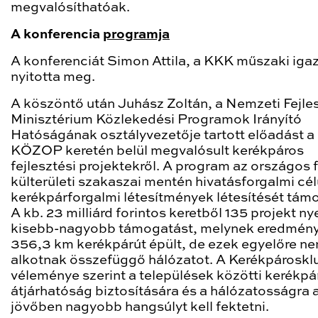
megvalósíthatóak.
A konferencia
programja
A konferenciát Simon Attila, a KKK műszaki iga
nyitotta meg.
A köszöntő után Juhász Zoltán, a Nemzeti Fejles
Minisztérium Közlekedési Programok Irányító
Hatóságának osztályvezetője tartott előadást a
KÖZOP keretén belül megvalósult kerékpáros
fejlesztési projektekről. A program az országos 
külterületi szakaszai mentén hivatásforgalmi cél
kerékpárforgalmi létesítmények létesítését tám
A kb. 23 milliárd forintos keretből 135 projekt nye
kisebb-nagyobb támogatást, melynek eredmén
356,3 km kerékpárút épült, de ezek egyelőre n
alkotnak összefüggő hálózatot. A Kerékpároskl
véleménye szerint a települések közötti kerékpá
átjárhatóság biztosítására és a hálózatosságra 
jövőben nagyobb hangsúlyt kell fektetni.