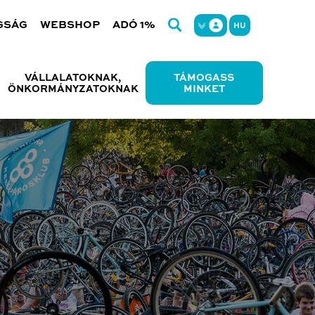
GSÁG
WEBSHOP
ADÓ 1%
HU
VÁLLALATOKNAK,
TÁMOGASS
ÖNKORMÁNYZATOKNAK
MINKET