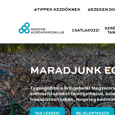
#TIPPEK KEZDŐKNEK
#EZEKEN D
KER
CSATLAKOZZ!
TA
MARADJUNK E
Tagságoddal a bringabarát Magyarors
erőfeszítéseinket támogathatod, bale
lopásbiztosításban, rengeteg kedvez
TAG LESZEK!
BEJELENTKEZÉS