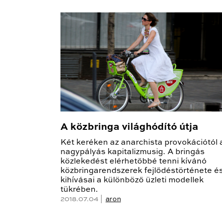
A közbringa világhódító útja
Két keréken az anarchista provokációtól 
nagypályás kapitalizmusig. A bringás
közlekedést elérhetőbbé tenni kívánó
közbringarendszerek fejlődéstörténete é
kihívásai a különböző üzleti modellek
tükrében.
2018.07.04 |
aron