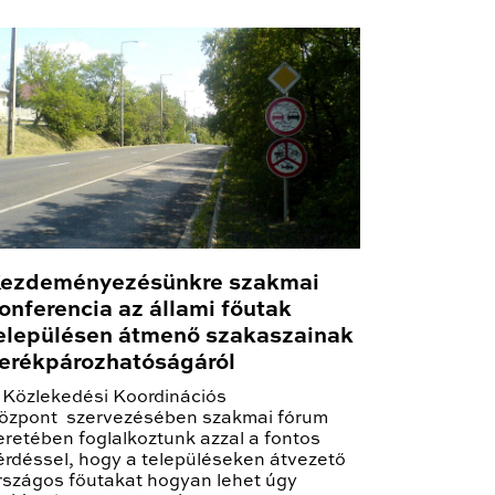
ezdeményezésünkre szakmai
onferencia az állami főutak
elepülésen átmenő szakaszainak
erékpározhatóságáról
 Közlekedési Koordinációs
özpont szervezésében szakmai fórum
eretében foglalkoztunk azzal a fontos
érdéssel, hogy a településeken átvezető
rszágos főutakat hogyan lehet úgy