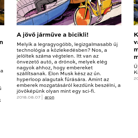
A jövő járműve a bicikli!
K
en
v
Melyik a legragyogóbb, legizgalmasabb új
m
technológia a közlekedésben? Nos, a
jelöltek száma végtelen. Itt van az
m
önvezető autó, a drónok, melyek elég
Ú
nagyok ahhoz, hogy embereket
 a
K
szállítsanak. Elon Musk kész az ún.
2
hyperloop alagutak fúrására. Amint az
e
emberek mozgatásáról kezdünk beszélni, a
ú
jövőképünk olyan mint egy sci-fi.
2018.08.07 |
aron
k