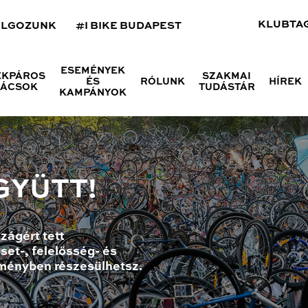
KLUBTA
OLGOZUNK
#I BIKE BUDAPEST
ESEMÉNYEK
ÉKPÁROS
SZAKMAI
ÉS
RÓLUNK
HÍREK
NÁCSOK
TUDÁSTÁR
KAMPÁNYOK
GYÜTT!
zágért tett
set-, felelősség- és
ményben részesülhetsz.