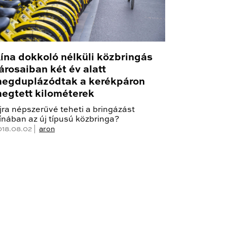
ína dokkoló nélküli közbringás
árosaiban két év alatt
egduplázódtak a kerékpáron
egtett kilométerek
jra népszerűvé teheti a bringázást
ínában az új típusú közbringa?
018.08.02 |
aron