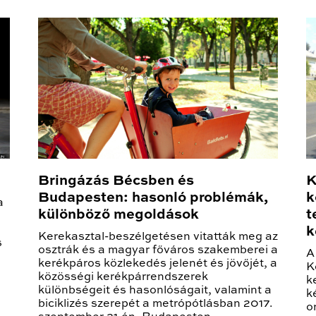
Bringázás Bécsben és
K
Budapesten: hasonló problémák,
k
a
különböző megoldások
t
k
Kerekasztal-beszélgetésen vitatták meg az
s
osztrák és a magyar főváros szakemberei a
A
kerékpáros közlekedés jelenét és jövőjét, a
K
közösségi kerékpárrendszerek
k
különbségeit és hasonlóságait, valamint a
k
biciklizés szerepét a metrópótlásban 2017.
o