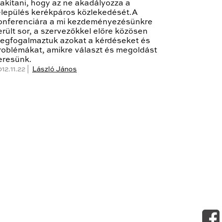
lakítani, hogy az ne akadályozza a
elepülés kerékpáros közlekedését.A
onferenciára a mi kezdeményezésünkre
erült sor, a szervezőkkel előre közösen
egfogalmaztuk azokat a kérdéseket és
roblémákat, amikre választ és megoldást
eresünk.
12.11.22 |
László János