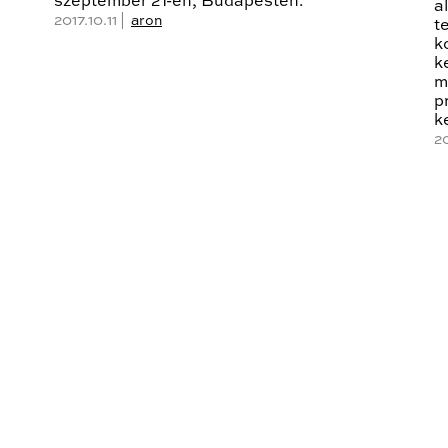
szeptember 21-én, Budapesten.
a
2017.10.11 |
aron
t
k
k
m
p
k
20