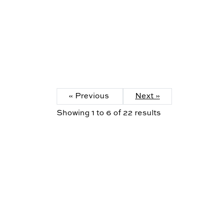
« Previous
Next »
Showing
1
to
6
of
22
results