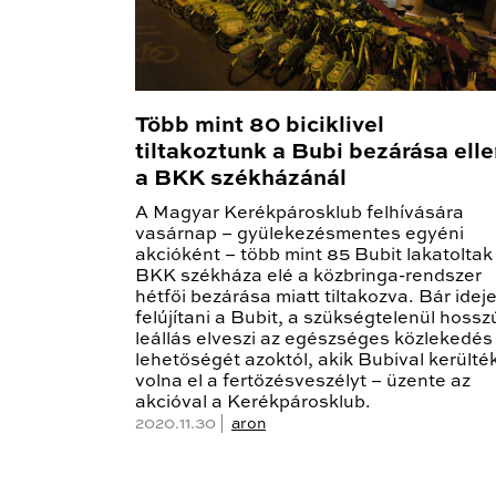
Több mint 80 biciklivel
tiltakoztunk a Bubi bezárása ell
a BKK székházánál
A Magyar Kerékpárosklub felhívására
vasárnap – gyülekezésmentes egyéni
akcióként – több mint 85 Bubit lakatoltak
BKK székháza elé a közbringa-rendszer
hétfői bezárása miatt tiltakozva. Bár idej
felújítani a Bubit, a szükségtelenül hossz
leállás elveszi az egészséges közlekedés
lehetőségét azoktól, akik Bubival kerülté
volna el a fertőzésveszélyt – üzente az
akcióval a Kerékpárosklub.
2020.11.30 |
aron