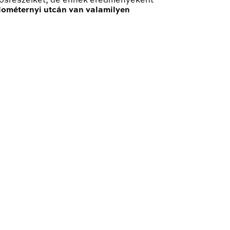
árosrészeiket, de ennek eredményeként
lométernyi utcán van valamilyen