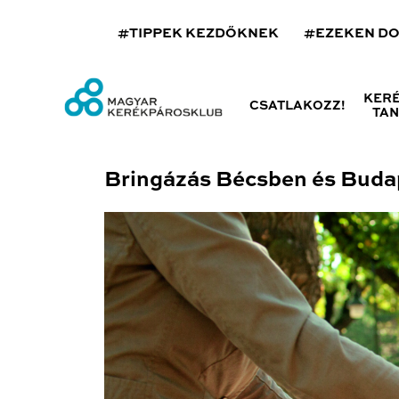
#TIPPEK KEZDŐKNEK
#EZEKEN D
KER
CSATLAKOZZ!
TA
Bringázás Bécsben és Buda