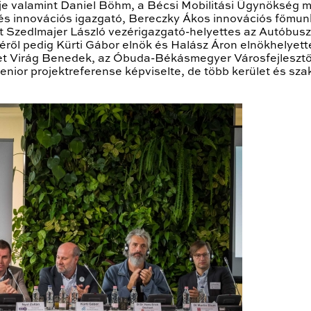
je valamint Daniel Böhm, a Bécsi Mobilitási Ügynökség 
ai és innovációs igazgató, Bereczky Ákos innovációs főmu
t Szedlmajer László vezérigazgató-helyettes az Autóbusz
ről pedig Kürti Gábor elnök és Halász Áron elnökhelyette
et Virág Benedek, az Óbuda-Békásmegyer Városfejlesztő 
or projektreferense képviselte, de több kerület és szakma