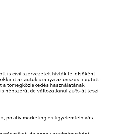
ott is civil szervezetek hívták fel elsőként
csökkent az autók aránya az összes megtett
tt a tömegközlekedés használatának
s népszerű, de változatlanul 28%-át teszi
a, pozitív marketing és figyelemfelhívás,