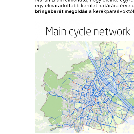
Martin Blum elmondta, hogy eleinte egy-e
egy elmaradottabb kerület határára érve
bringabarát megoldás
a kerékpársávoktól 