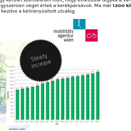
gy kerület szemléletén múlt, hogy élhetőbbé tegyék a v
 egyszerűen véget értek a kerékpársávok. Ma már
1300 ki
kezdve a kétirányúsított utcákig.