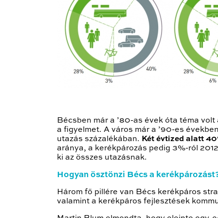
Bécsben már a ’80-as évek óta téma volt
a figyelmet. A város már a ’90-es években
utazás százalékában.
Két évtized alatt 4
aránya, a kerékpározás pedig 3%-ról 2012-
ki az összes utazásnak.
Hogyan ösztönzi Bécs a kerékpározást
Három fő pillére van Bécs kerékpáros strat
valamint a kerékpáros fejlesztések kommu