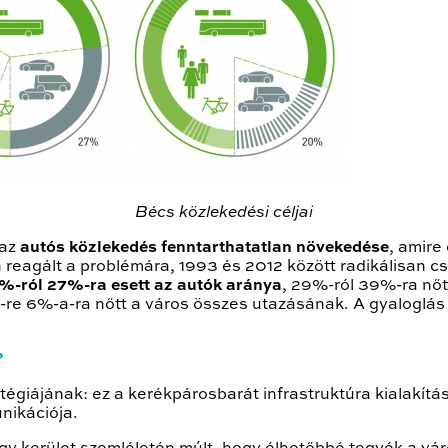
Bécs közlekedési céljai
 az
autós közlekedés fenntarthatatlan növekedése
, amire 
 reagált a problémára, 1993 és 2012 között radikálisan 
0%-ról 27%-ra esett az autók aránya
, 29%-ról 39%-ra nő
re 6%-a-ra nőtt a város összes utazásának. A gyaloglás i
?
égiájának: ez a kerékpárosbarát infrastruktúra kialakítás
nikációja.