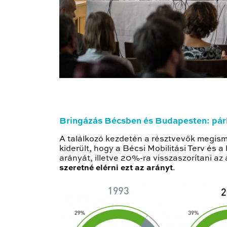
Bringázás Bécsben és Budapesten: pá
A találkozó kezdetén a résztvevők megisme
kiderült, hogy a Bécsi Mobilitási Terv és 
arányát, illetve 20%-ra visszaszorítani 
szeretné elérni ezt az arányt
.