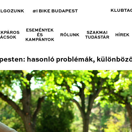
KLUBTA
OLGOZUNK
#I BIKE BUDAPEST
ESEMÉNYEK
ÉKPÁROS
SZAKMAI
ÉS
RÓLUNK
HÍREK
NÁCSOK
TUDÁSTÁR
KAMPÁNYOK
pesten: hasonló problémák, különböz