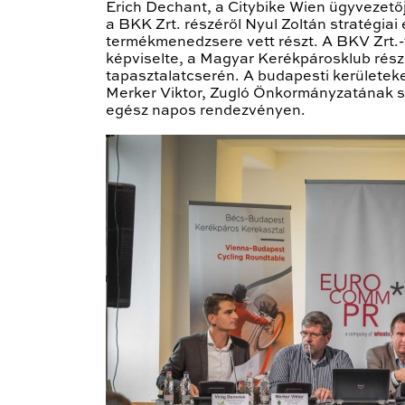
Erich Dechant, a Citybike Wien ügyvezető
a BKK Zrt. részéről Nyul Zoltán stratégi
termékmenedzsere vett részt. A BKV Zrt.-
képviselte, a Magyar Kerékpárosklub részé
tapasztalatcserén. A budapesti kerületek
Merker Viktor, Zugló Önkormányzatának seni
egész napos rendezvényen.