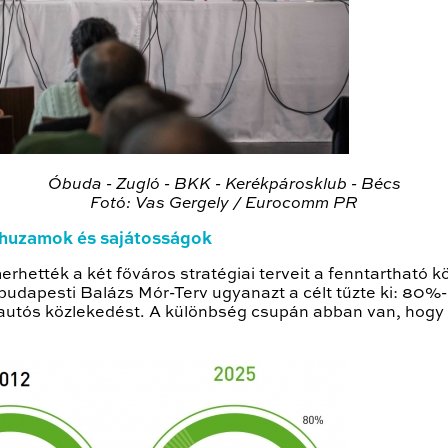
Óbuda - Zugló - BKK - Kerékpárosklub - Bécs
Fotó: Vas Gergely / Eurocomm PR
rhuzamok és sajátosságok
rhették a két főváros stratégiai terveit a fenntartható 
a budapesti Balázs Mór-Terv ugyanazt a célt tűzte ki: 80%
az autós közlekedést. A különbség csupán abban van, hogy