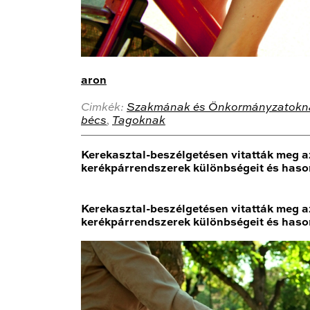
aron
Cimkék:
Szakmának és Önkormányzatokn
bécs
,
Tagoknak
Kerekasztal-beszélgetésen vitatták meg a
kerékpárrendszerek különbségeit és hason
Kerekasztal-beszélgetésen vitatták meg a
kerékpárrendszerek különbségeit és hason