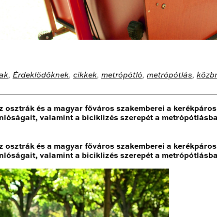
ak
,
Érdeklődőknek
,
cikkek
,
metrópótló
,
metrópótlás
,
közb
z osztrák és a magyar főváros szakemberei a kerékpáros k
lóságait, valamint a biciklizés szerepét a metrópótlásb
z osztrák és a magyar főváros szakemberei a kerékpáros k
lóságait, valamint a biciklizés szerepét a metrópótlásb