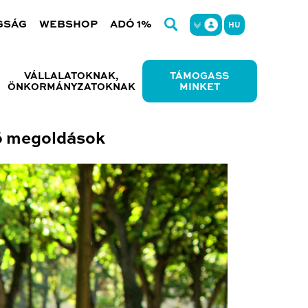
GSÁG
WEBSHOP
ADÓ 1%
HU
VÁLLALATOKNAK,
TÁMOGASS
ÖNKORMÁNYZATOKNAK
MINKET
ő megoldások