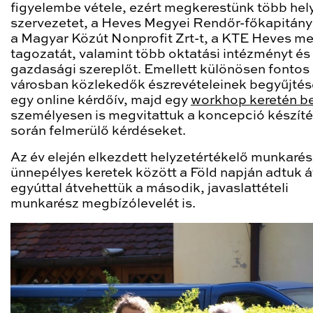
figyelembe vétele, ezért megkerestünk több helyi
szervezetet, a Heves Megyei Rendőr-főkapitány
a Magyar Közút Nonprofit Zrt-t, a KTE Heves m
tagozatát, valamint több oktatási intézményt és
gazdasági szereplőt. Emellett különösen fontos
városban közlekedők észrevételeinek begyűjtése
egy online kérdőív, majd egy
workhop keretén be
személyesen is megvitattuk a koncepció készít
során felmerülő kérdéseket.
Az év elején elkezdett helyzetértékelő munkarés
ünnepélyes keretek között a Föld napján adtuk á
egyúttal átvehettük a második, javaslattételi
munkarész megbízólevelét is.