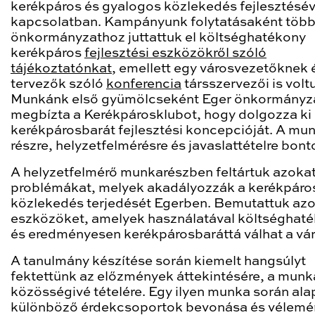
kerékpáros és gyalogos közlekedés fejlesztésév
kapcsolatban. Kampányunk folytatásaként több
önkormányzathoz juttattuk el költséghatékony
kerékpáros
fejlesztési eszközökről szóló
tájékoztatónkat
, emellett egy városvezetőknek 
tervezők szóló
konferencia
társszervezői is volt
Munkánk első gyümölcseként Eger önkormányz
megbízta a Kerékpárosklubot, hogy dolgozza ki 
kerékpárosbarát fejlesztési koncepcióját. A mun
részre, helyzetfelmérésre és javaslattételre bont
A helyzetfelmérő munkarészben feltártuk azokat
problémákat, melyek akadályozzák a kerékpáro
közlekedés terjedését Egerben. Bemutattuk azo
eszközöket, amelyek használatával költséghat
és eredményesen kerékpárosbaráttá válhat a vár
A tanulmány készítése során kiemelt hangsúlyt
fektettünk az előzmények áttekintésére, a munk
közösségivé tételére. Egy ilyen munka során ala
különböző érdekcsoportok bevonása és vélem