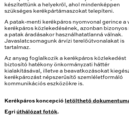
készítettünk a helyekről, ahol mindenképpen
szükséges kerékpártámaszokat telepíteni.
A patak-menti kerékpáros nyomvonal gerince a 
kerékpáros közlekedésének, azonban bizonyos 
a patak áradásakor használhatatlanná válnak.
Javaslatcsomagunk árvízi terelőútvonalakat is
tartalmaz.
Az anyag foglalkozik a kerékpáros közlekedést
biztosító hatékony önkormányzati háttér
kialakításával, illetve a beavatkozásokat kiegés
kerékpározást népszerűsítő szemléletformáló
kommunikációs eszközökre is.
Kerékpáros koncepció
letölthető dokumentumai
Egri
úthálózat fotók
.