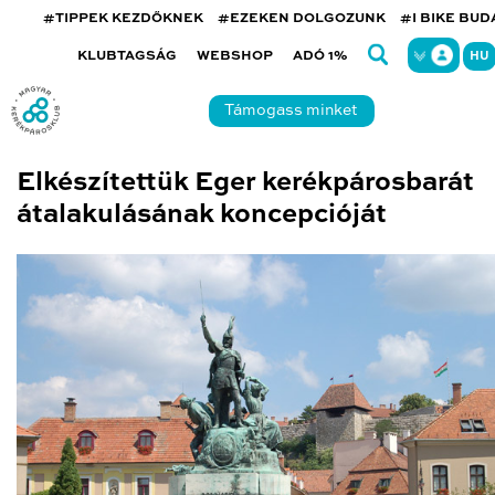
#TIPPEK KEZDŐKNEK
#EZEKEN DOLGOZUNK
#I BIKE BU
KLUBTAGSÁG
WEBSHOP
ADÓ 1%
HU
Támogass minket
Elkészítettük Eger kerékpárosbarát
átalakulásának koncepcióját