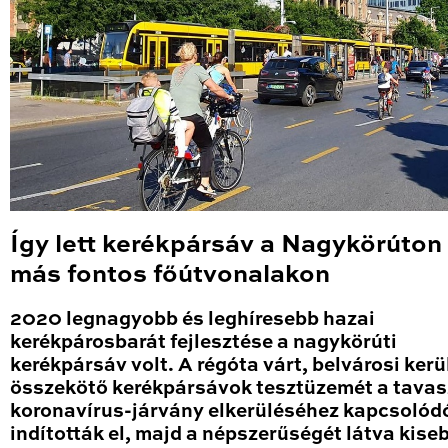
Így lett kerékpársáv a Nagykörúton
más fontos főútvonalakon
2020 legnagyobb és leghíresebb hazai
kerékpárosbarát fejlesztése a nagykörúti
kerékpársáv volt. A régóta várt, belvárosi kerü
összekötő kerékpársávok tesztüzemét a tavas
koronavírus-járvány elkerüléséhez kapcsolód
indították el, majd a népszerűségét látva kise