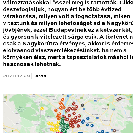
változtatásokkal ősszel meg is tartották. Cik
összefoglaljuk, hogyan ért be több évtized
várakozása, milyen volt a fogadtatása, miken
vitáztunk és milyen lehetőséget ad a Nagykör
jövőjének, ezzel Budapestnek ez a kétszer két
és gyorsan kivitelezett sárga csík. A történet
csak a Nagykörútra érvényes, akkor is érdeme
elolvasnod visszaemlékezésünket, ha nem a
környéken élsz, mert a tapasztalatok máshol i
hasznosak lehetnek.
2020.12.29 |
aron