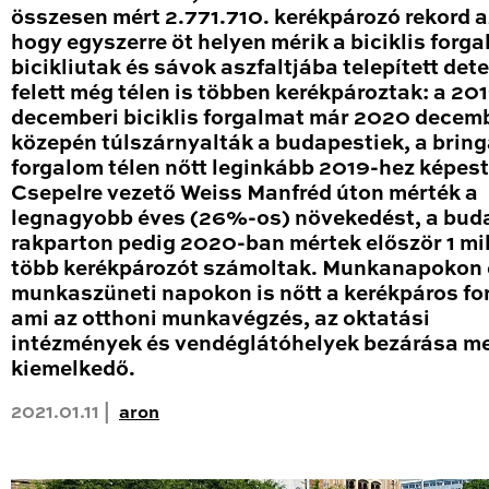
összesen mért 2.771.710. kerékpározó rekord a
hogy egyszerre öt helyen mérik a biciklis forga
bicikliutak és sávok aszfaltjába telepített det
felett még télen is többen kerékpároztak: a 20
decemberi biciklis forgalmat már 2020 decem
közepén túlszárnyalták a budapestiek, a brin
forgalom télen nőtt leginkább 2019-hez képest
Csepelre vezető Weiss Manfréd úton mérték a
legnagyobb éves (26%-os) növekedést, a bud
rakparton pedig 2020-ban mértek először 1 mil
több kerékpározót számoltak. Munkanapokon 
munkaszüneti napokon is nőtt a kerékpáros fo
ami az otthoni munkavégzés, az oktatási
intézmények és vendéglátóhelyek bezárása me
kiemelkedő.
2021.01.11 |
aron