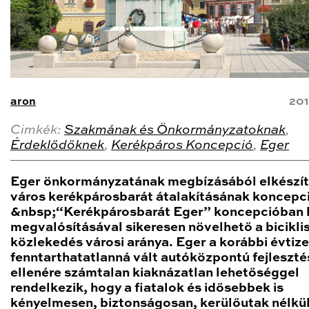
aron
201
Cimkék:
Szakmának és Önkormányzatoknak
,
Érdeklődőknek
,
Kerékpáros Koncepció
,
Eger
Eger önkormányzatának megbízásából elkészít
város kerékpárosbarát átalakításának koncepci
&nbsp;“Kerékpárosbarát Eger” koncepcióban l
megvalósításával sikeresen növelhető a bicikli
közlekedés városi aránya. Eger a korábbi évtiz
fenntarthatatlanná vált autóközpontú fejleszté
ellenére számtalan kiaknázatlan lehetőséggel
rendelkezik, hogy a fiatalok és idősebbek is
kényelmesen, biztonságosan, kerülőutak nélkü