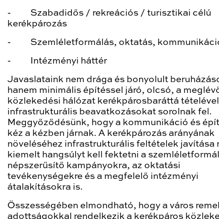
- Szabadidős / rekreációs / turisztikai célú
kerékpározás
- Szemléletformálás, oktatás, kommunikáci
- Intézményi háttér
Javaslataink nem drága és bonyolult beruházás
hanem minimális építéssel járó, olcsó, a meglév
közlekedési hálózat kerékpárosbaráttá tételével
infrastrukturális beavatkozásokat sorolnak fel.
Meggyőződésünk, hogy a kommunikáció és épí
kéz a kézben járnak. A kerékpározás arányának
növeléséhez infrastrukturális feltételek javítása 
kiemelt hangsúlyt kell fektetni a szemléletformá
népszerűsítő kampányokra, az oktatási
tevékenységekre és a megfelelő intézményi
átalakításokra is.
Összességében elmondható, hogy a város reme
adottságokkal rendelkezik a kerékpáros közlek