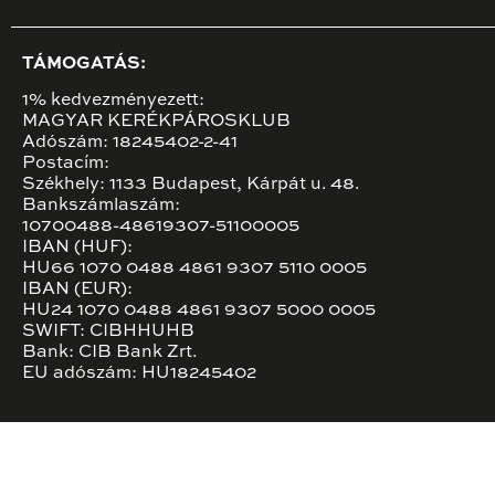
TÁMOGATÁS:
1% kedvezményezett:
MAGYAR KERÉKPÁROSKLUB
Adószám: 18245402-2-41
Postacím:
Székhely: 1133 Budapest, Kárpát u. 48.
Bankszámlaszám:
10700488-48619307-51100005
IBAN (HUF):
HU66 1070 0488 4861 9307 5110 0005
IBAN (EUR):
HU24 1070 0488 4861 9307 5000 0005
SWIFT: CIBHHUHB
Bank: CIB Bank Zrt.
EU adószám: HU18245402