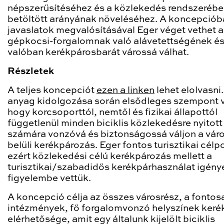
népszerűsítéséhez és a közlekedés rendszeréb
betöltött arányának növeléséhez. A koncepcióba
javaslatok megvalósításával Eger véget vethet a
gépkocsi-forgalomnak való alávetettségének é
valóban kerékpárosbarát várossá válhat.
Részletek
A teljes koncepciót
ezen a linken
lehet elolvasni
anyag kidolgozása során elsődleges szempont v
hogy korcsoporttól, nemtől és fizikai állapottól
függetlenül minden biciklis közlekedésre nyitot
számára vonzóvá és biztonságossá váljon a vár
belüli kerékpározás. Eger fontos turisztikai célpo
ezért közlekedési célú kerékpározás mellett a
turisztikai/szabadidős kerékpárhasználat igénye
figyelembe vettük.
A koncepció célja az összes városrész, a fonto
intézmények, fő forgalomvonzó helyszínek keré
elérhetősége, amit egy általunk kijelölt biciklis