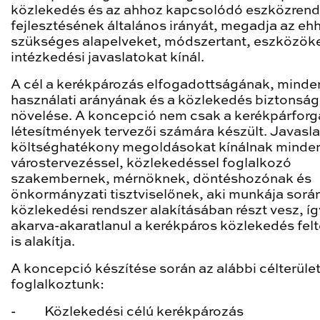
közlekedés és az ahhoz kapcsolódó eszközrend
fejlesztésének általános irányát, megadja az eh
szükséges alapelveket, módszertant, eszközöke
intézkedési javaslatokat kínál.
A cél a kerékpározás elfogadottságának, minde
használati arányának és a közlekedés biztonsá
növelése. A koncepció nem csak a kerékpárforg
létesítmények tervezői számára készült. Javasla
költséghatékony megoldásokat kínálnak minden
várostervezéssel, közlekedéssel foglalkozó
szakembernek, mérnöknek, döntéshozónak és
önkormányzati tisztviselőnek, aki munkája sorá
közlekedési rendszer alakításában részt vesz, íg
akarva-akaratlanul a kerékpáros közlekedés felt
is alakítja.
A koncepció készítése során az alábbi célterüle
foglalkoztunk:
- Közlekedési célú kerékpározás