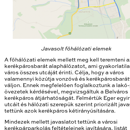
Javasolt főhálózati elemek
A főhálózati elemek mellett meg kell teremteni a
kerékpárosbarát alaphálózatot, ami gyakorlatila
város összes utcáját érinti. Célja, hogy a város
valamennyi közútja vonzóvá és kerékpárosbarát
váljon. Ennek megfelelően foglalkoztunk a lakó
övezetek kérdésével, megvizsgáltuk a Belváros
kerékpáros átjárhatóságát. Felmértük Eger egyi
utcáit és hálózati szerepük szerint priorizált java
tettünk azok kerékpáros kétirányúsítására.
Mindezek mellett javaslatot tettünk a városi
kerékpárparkolás feltételeinek javítására, listát