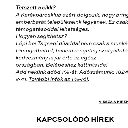
Tetszett a cikk?
A Kerékpárosklub azért dolgozik, hogy brin
emberbarát településeink legyenek. Ez csak
támogatásoddal lehetséges.
Hogyan segíthetsz?
Lépj be! Tagsági díjaddal nem csak a munk
támogathatod, hanem rengeteg szolgáltatá
kedvezmény is jár érte az egész
országban.
Belépéshez kattints ide
!
Add nekünk adód 1%-át. Adószámunk: 182
2-41.
További infók az 1%-ról
.
VISSZA A HÍRE
KAPCSOLÓDÓ HÍREK