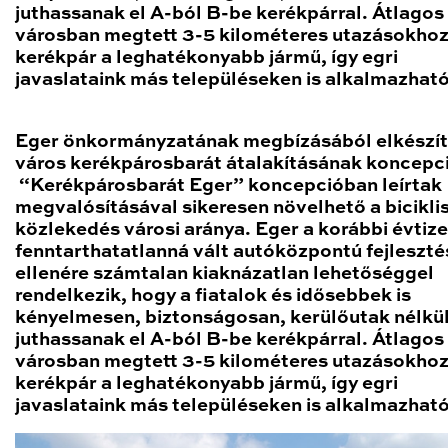
juthassanak el A-ból B-be kerékpárral. Átlagos
városban megtett 3-5 kilométeres utazásokhoz
kerékpár a leghatékonyabb jármű, így egri
javaslataink más településeken is alkalmazhat
Eger önkormányzatának megbízásából elkészít
város kerékpárosbarát átalakításának koncepci
“Kerékpárosbarát Eger” koncepcióban leírtak
megvalósításával sikeresen növelhető a bicikli
közlekedés városi aránya. Eger a korábbi évtiz
fenntarthatatlanná vált autóközpontú fejleszté
ellenére számtalan kiaknázatlan lehetőséggel
rendelkezik, hogy a fiatalok és idősebbek is
kényelmesen, biztonságosan, kerülőutak nélkü
juthassanak el A-ból B-be kerékpárral. Átlagos
városban megtett 3-5 kilométeres utazásokhoz
kerékpár a leghatékonyabb jármű, így egri
javaslataink más településeken is alkalmazhat