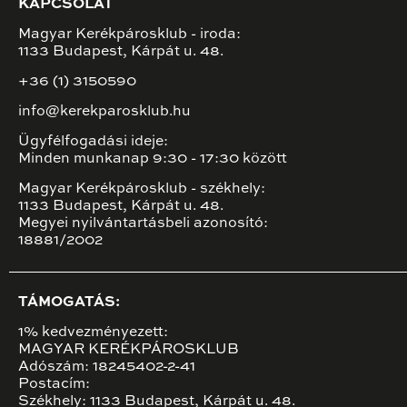
KAPCSOLAT
Magyar Kerékpárosklub - iroda:
1133 Budapest, Kárpát u. 48.
+36 (1) 3150590
info@kerekparosklub.hu
Ügyfélfogadási ideje:
Minden munkanap 9:30 - 17:30 között
Magyar Kerékpárosklub - székhely:
1133 Budapest, Kárpát u. 48.
Megyei nyilvántartásbeli azonosító:
18881/2002
TÁMOGATÁS:
1% kedvezményezett:
MAGYAR KERÉKPÁROSKLUB
Adószám: 18245402-2-41
Postacím:
Székhely: 1133 Budapest, Kárpát u. 48.