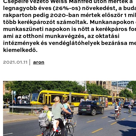
Csepelre vezető Weiss Manfréd úton mérték a
legnagyobb éves (26%-os) növekedést, a bud
rakparton pedig 2020-ban mértek először 1 mil
több kerékpározót számoltak. Munkanapokon 
munkaszüneti napokon is nőtt a kerékpáros fo
ami az otthoni munkavégzés, az oktatási
intézmények és vendéglátóhelyek bezárása me
kiemelkedő.
2021.01.11 |
aron