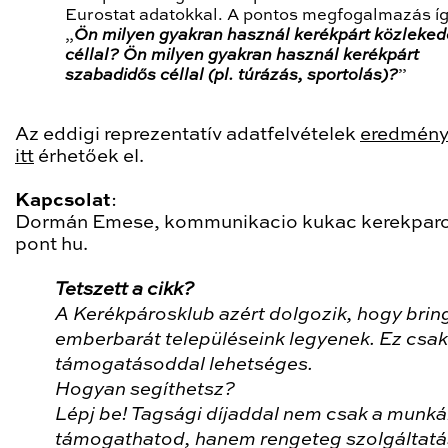
Eurostat adatokkal. A pontos megfogalmazás íg
„
Ön milyen gyakran használ kerékpárt közleked
céllal? Ön milyen gyakran használ kerékpárt
szabadidős céllal (pl. túrázás, sportolás)?
”
Az eddigi reprezentatív adatfelvételek
eredmény
itt
érhetőek el.
Kapcsolat
:
Dormán Emese, kommunikacio kukac kerekpar
pont hu.
Tetszett a cikk?
A Kerékpárosklub azért dolgozik, hogy brin
emberbarát településeink legyenek. Ez csak
támogatásoddal lehetséges.
Hogyan segíthetsz?
Lépj be! Tagsági díjaddal nem csak a munk
támogathatod, hanem rengeteg szolgáltatá