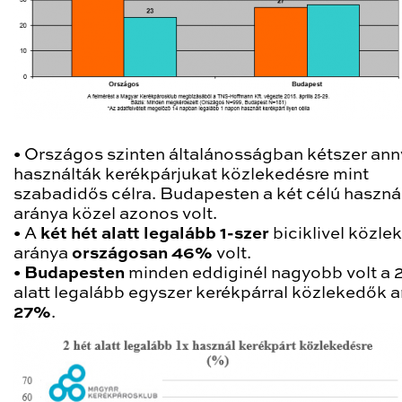
•
Országos szinten általánosságban kétszer ann
használták kerékpárjukat közlekedésre mint
szabadidős célra. Budapesten a két célú haszná
aránya közel azonos volt.
•
A
két hét alatt legalább 1-szer
biciklivel közle
aránya
országosan
46%
volt.
•
Budapesten
minden eddiginél nagyobb volt a 2
alatt legalább egyszer kerékpárral közlekedők a
27%
.