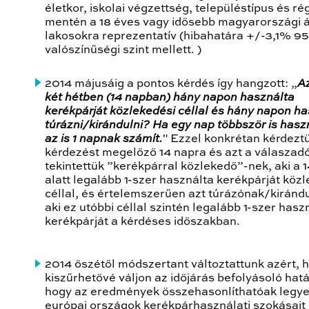
életkor, iskolai végzettség, településtípus és rég
mentén a 18 éves vagy idősebb magyarországi 
lakosokra reprezentatív (hibahatára +/-3,1% 
valószínűségi szint mellett. )
2014 májusáig a pontos kérdés így hangzott: „
Az
két hétben (14 napban) hány napon használta
kerékpárját közlekedési céllal és hány napon ha
túrázni/kirándulni? Ha egy nap többször is hasz
az is 1 napnak számít.
" Ezzel konkrétan kérdeztü
kérdezést megelőző 14 napra és azt a válaszad
tekintettük ”kerékpárral közlekedő”-nek, aki a 
alatt legalább 1-szer használta kerékpárját köz
céllal, és értelemszerűen azt túrázónak/kiránd
aki ez utóbbi céllal szintén legalább 1-szer hasz
kerékpárját a kérdéses időszakban.
2014 őszétől módszertant változtattunk azért, 
kiszűrhetővé váljon az időjárás befolyásoló hat
hogy az eredmények összehasonlíthatóak legy
európai országok kerékpárhasználati szokásait