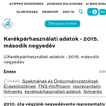
#TIPPEK KEZDŐKNEK
#EZEKEN DOLGOZUNK
#I BIKE BU
KLUBTAGSÁG
WEBSHOP
ADÓ 1%
HU
Támogass minket
Kerékpárhasználati adatok - 2015.
második negyedév
Emese
201
Cimkék:
Szakmának és Önkormányzatoknak
,
Érdeklődőknek
,
TNS-Hoffmann
,
reprezentatív
felmérés
,
kerékpárhasználati adatok
,
felmérés
2010. óta végzünk negyedévente reprezentatív