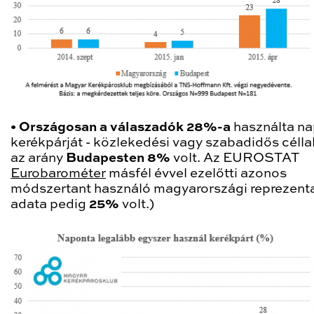
•
Országosan a válaszadók 28%-a
használta n
kerékpárját - közlekedési vagy szabadidős céllal
az arány
Budapesten 8%
volt. Az EUROSTAT
Eurobarométer
másfél évvel ezelőtti azonos
módszertant használó magyarországi reprezenta
adata pedig
25%
volt.)