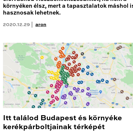
környéken élsz, mert a tapasztalatok máshol i
hasznosak lehetnek.
2020.12.29 |
aron
Itt találod Budapest és környéke
kerékpárboltjainak térképét