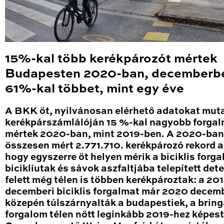
15%-kal több kerékpározót mértek
Budapesten 2020-ban, decemberb
61%-kal többet, mint egy éve
A BKK öt, nyilvánosan elérhető adatokat mut
kerékpárszámlálóján 15 %-kal nagyobb forga
mértek 2020-ban, mint 2019-ben. A 2020-ban
összesen mért 2.771.710. kerékpározó rekord a
hogy egyszerre öt helyen mérik a biciklis forga
bicikliutak és sávok aszfaltjába telepített det
felett még télen is többen kerékpároztak: a 20
decemberi biciklis forgalmat már 2020 decem
közepén túlszárnyalták a budapestiek, a brin
forgalom télen nőtt leginkább 2019-hez képest