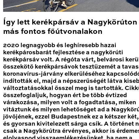
Így lett kerékpársáv a Nagykörúton
más fontos főútvonalakon
2020 legnagyobb és leghíresebb hazai
kerékpárosbarát fejlesztése a nagykörúti
kerékpársáv volt. A régóta várt, belvárosi kerü
összekötő kerékpársávok tesztüzemét a tavas
koronavírus-járvány elkerüléséhez kapcsolód
indították el, majd a népszerűségét látva kise
változtatásokkal ősszel meg is tartották. Cik
összefoglaljuk, hogyan ért be több évtized
várakozása, milyen volt a fogadtatása, miken
vitáztunk és milyen lehetőséget ad a Nagykör
jövőjének, ezzel Budapestnek ez a kétszer két
és gyorsan kivitelezett sárga csík. A történet
csak a Nagykörútra érvényes, akkor is érdeme
elolvasnod visszaemlékezésünket, ha nem a