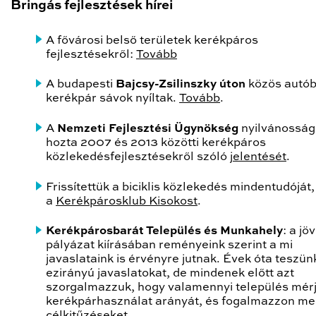
Bringás fejlesztések hírei
A fővárosi belső területek kerékpáros
fejlesztésekről:
Tovább
A budapesti
Bajcsy-Zsilinszky úton
közös autób
kerékpár sávok nyíltak.
Tovább
.
A
Nemzeti Fejlesztési Ügynökség
nyilvánosság
hozta 2007 és 2013 közötti kerékpáros
közlekedésfejlesztésekről szóló
jelentését
.
Frissítettük a biciklis közlekedés mindentudóját,
a
Kerékpárosklub Kisokost
.
Kerékpárosbarát Település és Munkahely
: a jö
pályázat kiírásában reményeink szerint a mi
javaslataink is érvényre jutnak. Évek óta teszün
ezirányú javaslatokat, de mindenek előtt azt
szorgalmazzuk, hogy valamennyi település mérj
kerékpárhasználat arányát, és fogalmazzon m
célkitűzéseket.