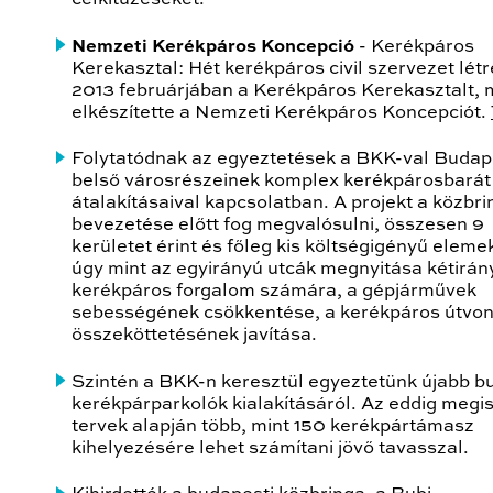
Nemzeti Kerékpáros Koncepció
- Kerékpáros
Kerekasztal: Hét kerékpáros civil szervezet lét
2013 februárjában a Kerékpáros Kerekasztalt, 
elkészítette a Nemzeti Kerékpáros Koncepciót.
Folytatódnak az egyeztetések a BKK-val Budap
belső városrészeinek komplex kerékpárosbarát
átalakításaival kapcsolatban. A projekt a közbr
bevezetése előtt fog megvalósulni, összesen 9
kerületet érint és főleg kis költségigényű elemek
úgy mint az egyirányú utcák megnyitása kétirán
kerékpáros forgalom számára, a gépjárművek
sebességének csökkentése, a kerékpáros útvo
összeköttetésének javítása.
Szintén a BKK-n keresztül egyeztetünk újabb b
kerékpárparkolók kialakításáról. Az eddig megi
tervek alapján több, mint 150 kerékpártámasz
kihelyezésére lehet számítani jövő tavasszal.