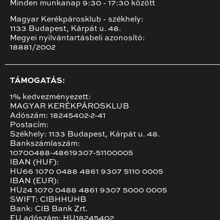
Minden munkanap 9:30 - 17:30 között
Magyar Kerékpárosklub - székhely:
1133 Budapest, Kárpát u. 48.
Megyei nyilvántartásbeli azonosító:
18881/2002
TÁMOGATÁS:
1% kedvezményezett:
MAGYAR KERÉKPÁROSKLUB
Adószám: 18245402-2-41
Postacím:
Székhely: 1133 Budapest, Kárpát u. 48.
Bankszámlaszám:
10700488-48619307-51100005
IBAN (HUF):
HU66 1070 0488 4861 9307 5110 0005
IBAN (EUR):
HU24 1070 0488 4861 9307 5000 0005
SWIFT: CIBHHUHB
Bank: CIB Bank Zrt.
EU adószám: HU18245402