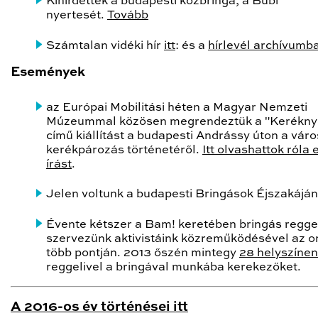
Kihirdették a budapesti közbringa, a Bubi
nyertesét.
Tovább
Számtalan vidéki hír
itt
: és a
hírlevél archívumb
Események
az Európai Mobilitási héten a Magyar Nemzeti
Múzeummal közösen megrendeztük a "Kerékny
című kiállítást a budapesti Andrássy úton a váro
kerékpározás történetéről.
Itt olvashattok róla 
írást
.
Jelen voltunk a budapesti Bringások Éjszakáján
Évente kétszer a Bam! keretében bringás regge
szervezünk aktivistáink közreműködésével az o
több pontján. 2013 őszén mintegy
28 helyszínen
reggelivel a bringával munkába kerekezőket.
A 2016-os év történései itt