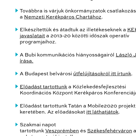
Továbbra is várjuk önkormányzatok csatlakozás
a
Nemzeti Kerékpáros Chartához
.
Elkészítettük és átadtuk az illetékeseknek a
KE
javaslatait
a 2013-20 közötti időszak operatív
programjaihoz.
A Bubi kommunikációs hiányosságairól
László 
írása.
A Budapest belvárosi
útfelújításokról itt írtunk
.
Előadást tartottunk
a Közlekedésfejlesztési
Koordinációs Központ Kerékpáros Konferenciáj
Előadást tartottunk Tatán a Mobile2020 projekt
keretében. Az előadásokat
itt láthatjátok
.
Szakmai napot
tartottunk
Veszprémben
és
Székesfehérváron
a