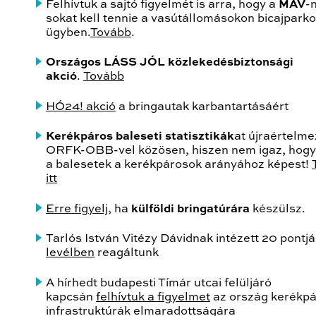
Felhívtuk a sajtó figyelmét is arra, hogy a
MÁV
-
sokat kell tennie a vasútállomásokon bicajparko
ügyben.
Tovább
.
Országos LÁSS JÓL közlekedésbiztonsági
akció
.
Tovább
HÓ24! akció
a bringautak karbantartásáért
Kerékpáros baleseti statisztikák
at újraértelme
ORFK-OBB-vel közösen, hiszen nem igaz, hogy
a balesetek a kerékpárosok arányához képest!
itt
Erre figyelj
, ha
külföldi bringatúrára
készülsz.
Tarlós István Vitézy Dávidnak intézett 20 pontj
levélben
reagáltunk
A hírhedt budapesti Tímár utcai felüljáró
kapcsán
felhívtuk a figyelmet
az ország kerékp
infrastruktúrák elmaradottságára