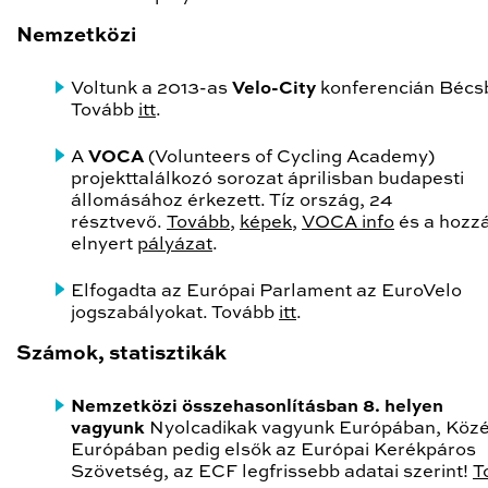
Nemzetközi
Voltunk a 2013-as
Velo-City
konferencián Bécs
Tovább
itt
.
A
VOCA
(Volunteers of Cycling Academy)
projekttalálkozó sorozat áprilisban budapesti
állomásához érkezett. Tíz ország, 24
résztvevő.
Tovább
,
képek
,
VOCA info
és a hozz
elnyert
pályázat
.
Elfogadta az Európai Parlament az EuroVelo
jogszabályokat. Tovább
itt
.
Számok, statisztikák
Nemzetközi összehasonlításban 8. helyen
vagyunk
Nyolcadikak vagyunk Európában, Köz
Európában pedig elsők az Európai Kerékpáros
Szövetség, az ECF legfrissebb adatai szerint!
T