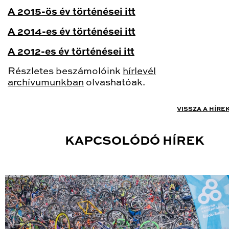
A 2015-ös év történései itt
A 2014-es év történései itt
A 2012-es év történései itt
Részletes beszámolóink
hírlevél
archívumunkban
olvashatóak.
VISSZA A HÍRE
KAPCSOLÓDÓ HÍREK