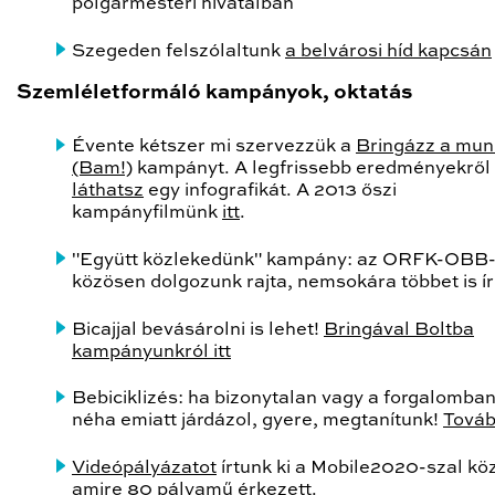
polgármesteri hivatalban
Szegeden felszólaltunk
a belvárosi híd kapcsán
Szemléletformáló kampányok, oktatás
Évente kétszer mi szervezzük a
Bringázz a mun
(Bam!)
kampányt. A legfrissebb eredményekről
láthatsz
egy infografikát. A 2013 őszi
kampányfilmünk
itt
.
"Együtt közlekedünk" kampány: az ORFK-OBB-
közösen dolgozunk rajta, nemsokára többet is í
Bicajjal bevásárolni is lehet!
Bringával Boltba
kampányunkról itt
Bebiciklizés: ha bizonytalan vagy a forgalomban
néha emiatt járdázol, gyere, megtanítunk!
Tová
Videópályázatot
írtunk ki a Mobile2020-szal kö
amire 80 pályamű érkezett.