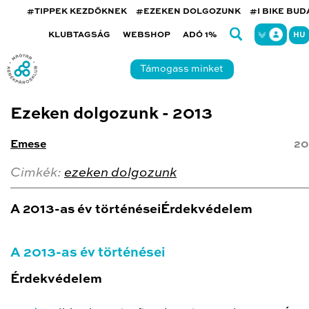
#TIPPEK KEZDŐKNEK
#EZEKEN DOLGOZUNK
#I BIKE BU
KLUBTAGSÁG
WEBSHOP
ADÓ 1%
HU
Támogass minket
Ezeken dolgozunk - 2013
Emese
20
Cimkék:
ezeken dolgozunk
A 2013-as év történéseiÉrdekvédelem
A 2013-as év történései
Érdekvédelem