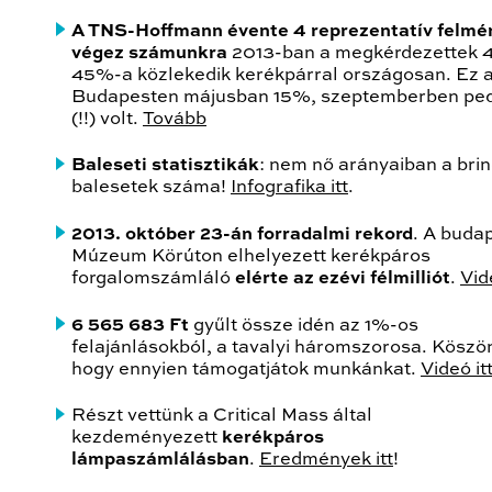
A TNS-Hoffmann évente 4 reprezentatív felmé
végez számunkra
2013-ban a megkérdezettek 
45%-a közlekedik kerékpárral országosan. Ez 
Budapesten májusban 15%, szeptemberben pe
(!!) volt.
Tovább
Baleseti statisztikák
: nem nő arányaiban a bri
balesetek száma!
Infografika itt
.
2013. október 23-án forradalmi rekord
. A budap
Múzeum Körúton elhelyezett kerékpáros
forgalomszámláló
elérte az ezévi félmilliót
.
Vid
6 565 683 Ft
gyűlt össze idén az 1%-os
felajánlásokból, a tavalyi háromszorosa. Köszö
hogy ennyien támogatjátok munkánkat.
Videó itt
Részt vettünk a Critical Mass által
kezdeményezett
kerékpáros
lámpaszámlálásban
.
Eredmények itt
!